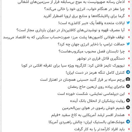
اذعان رسانه صهیونیست به موج بی‌سابقه فرار از سرزمین‌های اشغالی
چرا مغز در هنگام خواب، انرژی خود را خالی می‌کند؟
گرما برای پالایشگاه‌ها و منابع برق اروپا اضطرار آفرید
ایالات متحده واقعاً یک «ببر کاغذی» است!
آیا مصرف قهوه و نوشیدنی‌های کافئین‌دار در دوران بارداری مجاز است؟
توقف طولانی کامیون‌ها پشت مرز؛ صورت‌حساب سنگینی که به اقتصاد می‌رسد
حماقت ترامپ با ذخایر انرژی جهان چه کرد؟
چرا تابستان فصل محبوب میکروب‌هاست؟
دستگیری قاتل فراری در نوشهر
نیویورک تایمز فاش کرد: کارگروه ویژه سیا برای تفرقه افکنی در کوبا
کنترل کامل تنگه هرمز در دست ایران!
پرچم سیاه بر فراز گنبد حسینی همچنان در اهتزاز است
ماجرای پیاده روی اربعین حاج رمضان
این دیپلماسی نمایشی، شکست خورده است
روایت پزشکیان از انحلال بانک آینده
شمیم خوش رضوی در هوای بین‌الحرمین
هشدار افسر ارشد آمریکایی به کاخ سفید +فیلم
موشک‌های بالستیک ایران؛ چالش راهبردی آمریکا
باید افراد کارآمدتر را به کار گرفت