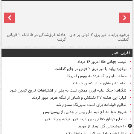
برخورد پراید با تیر برق ۲ فوتی بر جای
حادثه غرق‌شدگی در طاقانک ۲ قربانی
پد
گذاشت
گرفت
جس
آخرین اخبار
قیمت جهانی طلا امروز ۱۶ مرداد
برخورد پراید با تیر برق ۲ فوتی بر جای گذاشت
حمله سایبری گسترده به بورس آمریکا
صنعا: نیروهای ما در کمین‌ هستند
تلگراف: جنگ علیه ایران ممکن است به یکی از اشتباهات تاریخ تبدیل شود
کپلر: این هفته ۲۷ نفتکش و شناور از تنگه هرمز عبور کردند
تنظیم قولنامه برای اسناد سبزرنگ ممنوع شد
شروع تلخ مدافع تیم ملی پس از جدایی از پرسپولیس
امضای توافق دفاعی بین عربستان، ترکیه و پاکستان
۱۰ خوشحالی گل زودتر از موعد
ایتالیا خرید رادار اسرائیلی را متوقف کرد