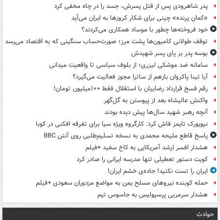
پدر شاهرودی پس از قتل پسرش، جسد را در چاه مخفی کرد
«کمانِ پرنده» چینی برای شکار کروزها به ایران می‌آید
خود فروخته‌ها چطور با موساد همکاری می‌کردند؟
توقف طولانی کامیون‌ها پشت مرز؛ صورت‌حساب سنگینی که به اقتصاد می‌رسد
بوسه‌ پدر بر پای پسر شهیدش
سامانه ضد موشکی لیزری؛ از بلوف سیاسی تا واقعیت میدانی
آیا تینا پاکروان بازهم از ساترا مجوز فعالیت می‌گیرد؟
رقم فسخ قرارداد رضاییان با استقلال فقط ۱۰۰میلیون تومان!
واکنش عالیشاه بعد از پیوستن به گل‌گهر
آنچه رهبر شهید سال‌ها پیش دیده بودند
نیویورک تایمز فاش کرد: کارگروه ویژه سیا برای تفرقه افکنی در کوبا
پاسخ قاطع ملیحه محمدی به نسخه تسلیم‌طلبی روی آنتن BBC
هشدار افسر ارشد آمریکایی به کاخ سفید +فیلم
کویت دستور تعطیلی تنها مدرسه ایرانی را صادر کرد
ایران را تست نکنید! جاده‌ی خشم ایران!
حمله کوبنده نیروهای مسلح یمن به مواضع مزدوران سعودی +فیلم
هشدار سرمربی پرسپولیس به جاسوس تیم
حوادث