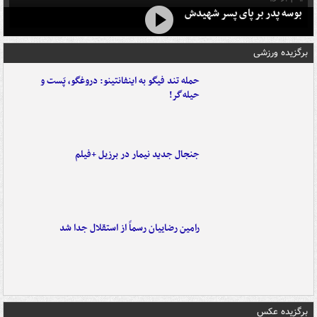
بوسه‌ پدر بر پای پسر شهیدش
برگزیده ورزشی
حمله تند فیگو به اینفانتینو: دروغگو، پَست‌ و
حیله‌گر!
جنجال جدید نیمار در برزیل +فیلم
رامین رضاییان رسماً از استقلال جدا شد
برگزیده عکس