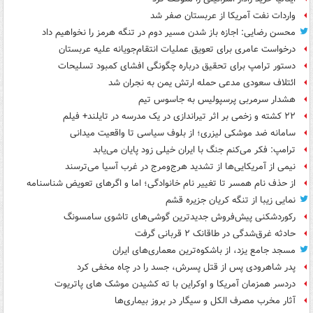
واردات نفت آمریکا از عربستان صفر شد
محسن رضایی: اجازه باز شدن مسیر دوم در تنگه هرمز را نخواهیم داد
درخواست عامری برای تعویق عملیات انتقام‌جویانه علیه عربستان
دستور ترامپ برای تحقیق درباره چگونگی افشای کمبود تسلیحات
ائتلاف سعودی مدعی حمله ارتش یمن به نجران شد
هشدار سرمربی پرسپولیس به جاسوس تیم
۲۲ کشته و زخمی بر اثر تیراندازی در یک مدرسه در تایلند+ فیلم
سامانه ضد موشکی لیزری؛ از بلوف سیاسی تا واقعیت میدانی
ترامپ: فکر می‌کنم جنگ با ایران خیلی زود پایان می‌یابد
نیمی از آمریکایی‌ها از تشدید هرج‌ومرج در غرب آسیا می‌ترسند
از حذف نام همسر تا تغییر نام خانوادگی؛ اما و اگرهای تعویض شناسنامه
نمایی زیبا از تنگه کریان جزیره قشم
رکوردشکنی پیش‌فروش جدیدترین گوشی‌های تاشوی سامسونگ
حادثه غرق‌شدگی در طاقانک ۲ قربانی گرفت
مسجد جامع یزد، از باشکوه‌ترین معماری‌های ایران
پدر شاهرودی پس از قتل پسرش، جسد را در چاه مخفی کرد
دردسر همزمان آمریکا و اوکراین با ته کشیدن موشک های پاتریوت
آثار مخرب مصرف الکل و سیگار در بروز بیماری‌ها