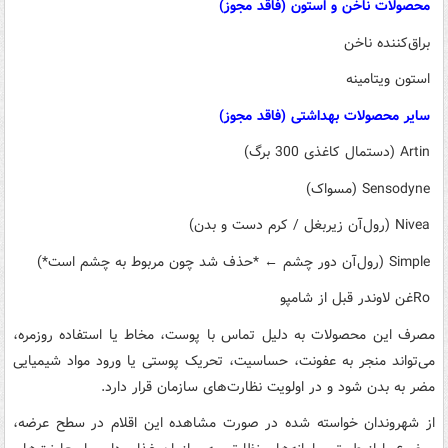
️ محصولات ناخن و استون (فاقد مجوز)
️ براق‌کننده ناخن
️ استون ویتامینه
️ سایر محصولات بهداشتی (فاقد مجوز)
️ Artin (دستمال کاغذی 300 برگ)
️ Sensodyne (مسواک)
️ Nivea (رول‌آن زیربغل / کرم دست و بدن)
️ Simple (رول‌آن دور چشم ← *حذف شد چون مربوط به چشم است*)
️ Roغن لاوندر قبل از شامپو
مصرف این محصولات به دلیل تماس با پوست، مخاط یا استفاده روزمره،
می‌تواند منجر به عفونت، حساسیت، تحریک پوستی یا ورود مواد شیمیایی
مضر به بدن شود و در اولویت نظارت‌های سازمان قرار دارد.
از شهروندان خواسته شده در صورت مشاهده این اقلام در سطح عرضه،