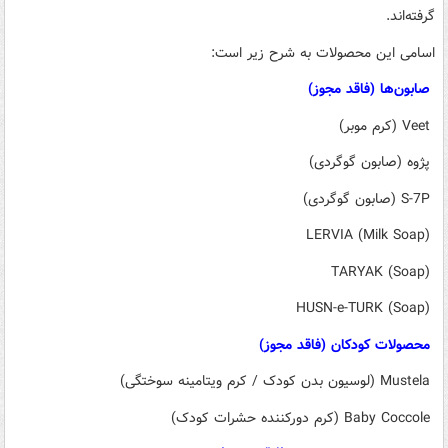
گرفته‌اند.
اسامی این محصولات به شرح زیر است:
️ صابون‌ها (فاقد مجوز)
️ Veet (کرم موبر)
️ پژوه (صابون گوگردی)
️ S-7P (صابون گوگردی)
️ LERVIA (Milk Soap)
️ TARYAK (Soap)
️ HUSN-e-TURK (Soap)
️ محصولات کودکان (فاقد مجوز)
️ Mustela (لوسیون بدن کودک / کرم ویتامینه سوختگی)
️ Baby Coccole (کرم دورکننده حشرات کودک)