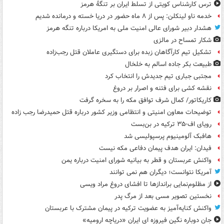
ترس کارشناس کویتی از تسلط ایران بر تنگۀ هرمز
خدمه ناو لینکلن: پس از ۸ ماه حضور در دریا خسته و درمانده‌ شدیم
هشدار دبیر شورای عالی امنیت ملی به امریکا درباره تنگه هرمز
شکار تمساح در مالزی
تشکیل تیم کارآگاهان زبده برای دستگیری عاملان قتل رجب‌زاده
طبیعت بکر جاده اسالم به خلخال
مجتبی جباری تیم جدیدش را انتخاب کرد
نقشه کشی برای فتنه و اصرار بر دروغ
کاریکاتور/ کمال شرف توافق مکه را به سخره گرفت
توضیحات معاون امنیتی و انتظامی وزیر کشور درباره قتل حمیدرضا رجب زاده
رویای اف-۳۵ ترکیه در بن‌بست
هافبک آلومینیوم پرسپولیسی شد
فیدان: ایران هدف پیمان دفاعی مکه نیست
واکنش عربستان و قطر به بیانیه شورای امنیت درباره یمن
آمریکا نتوانست؛ دیگران هم نمی توانند
از مظلوم‌نمایی براندازها تا افشای دروغ مراد ویسی
نخستین تصویر مسی بعد از مرگ پدر
واکنش کنایه‌آمیز به عضویت ترکیه در پیمان مشترک با عربستان
جان دوباره نگین فیروزه ای ایران «دریاچه ارومیه»