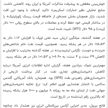
خوش‌بینی مقطعی به پیشرفت مذاکرات آمریکا و ایران روند کاهشی داشت.
منابع تحلیلی نظیر «مارکت اسکریمر» تاکید کرده‌اند با وجود این افت
شدید، بازار همچنان بخش عمده‌ای از «اضافه قیمت ریسک ژئوپلیتیک» را
در ساختار قیمتی خود حفظ کرده و معاملات در بالای سطوح روانی ۱۰۰ دلار
(برنت) و ۹۵ دلار (WTI) تثبیت شده است.
در هفته گذشته، میانگین ارزش سبد نفتی اوپک با افزایش ۱.۱۲ دلار به
۱۱۵.۵۳ دلار در هر بشکه رسید. همچنین، قیمت نفت خام شاخص‌های
«برنت» و «وست تگزاس اینترمدیت» در هفته گذشته به‌ترتیب با افزایش و
کاهش ۳۹ سنت و ۴ سنت، به ۱۰۶.۹۰ و ۱۰۱.۵۳ دلار در هر بشکه رسید.
مهم‌ترین شوک بنیادین هفته، گزارش اداره اطلاعات انرژی آمریکا درباره
کاهش ذخیره‌سازی‌های تجاری نفت در کنار برداشت تاریخی از
ذخیره‌سازی‌های راهبردی نفت (SPR) بود. همزمان، بانک آمریکایی گلدمن
ساکس با انتشار هشداری فوری اعلام کرد: نرخ تخلیه ذخیره‌سازی‌های
جهانی نفت از ابتدای ماه مه به روزانه ۸ میلیون و ۷۰۰ هزار بشکه رسیده
که بالاترین رقم ثبت‌شده در تاریخ است.
فاتح بیرول، مدیر اجرایی آژانس بین‌المللی انرژی نیز هشدار داد چنانچه