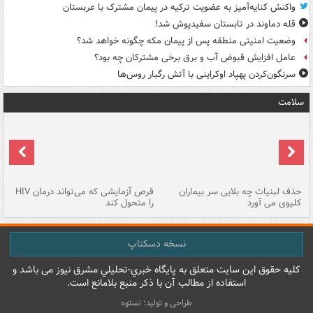
واکنش کنایه‌آمیز به عضویت ترکیه در پیمان مشترک با عربستان
قله دماوند در تابستان سفیدپوش شد!
وضعیت امنیتی منطقه پس از پیمان مکه چگونه خواهد شد؟
عامل افزایش قبوض آب و برق برخی مشترکان چه بود؟
سرنگون‌کردن پهپاد اوکراینی با آتش رگبار روس‌ها
سلامت
حذف لبنیات چه بلایی سر بیماران
قرص آزمایشی که می‌تواند درمان HIV
عل
کلیوی می آورد
را متحول کند
قل
نسخه دسکتاپ
کليه حقوق اين سايت متعلق به پایگاه خبري-تحليلي مشرق نيوز می باشد و
استفاده از مطالب آن با ذکر منبع بلامانع است.
طراحی و تولید: نستوه