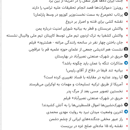
جنگ ایران ده‌ها هزار شغل را در آمریکا از بین برد
رویترز: دموکرات‌ها قصد انجام تحقیقات علیه ترامپ را دارند
پرتاب تخم‌مرغ به سمت نخست‌وزیر کوزوو در وسط پارلمان!
نقشه کشی برای فتنه و اصرار بر دروغ
واکنش عربستان و قطر به بیانیه شورای امنیت درباره یمن
واکنش کشفیا به ترک اردوی تیم ملی توسط کاپیتان تیم ملی والیبال نشسته
جان باختن چهار نفر در سانحه رانندگی مراغه - هشترود+ فیلم
نشست هم اندیشی جمعی از علمای حوزه علمیه قم با عراقچی
حریق در شهرک صنعتی نصیرآباد در بهارستان
مذاکرات تنگه با عمان باید چگونه باشد؟
بیانیه تند فیفا در دفاع از آقای رئیس!
آیا روند عدلیه در مقابله با فساد تغییری کرده است؟
آمریکا از طریق ترکیه تسلیحات و مهمات به اوکراین می‌فرستد
نخستین تصویر مسی بعد از مرگ پدر
حریق در شهرک صنعتی نصیرآباد+ فیلم
شهرک‌نشین‌ها اموال فلسطینی‌ها را به آتش کشیدند!
آخرین وضعیت میدان نبرد به روایت مهدی محمدی
راز عبور مخفی جنگنده‌های ایرانی از چشم دشمن
نقشه راه ۱۵ ماده‌ای صلح غزه در بن‌بست