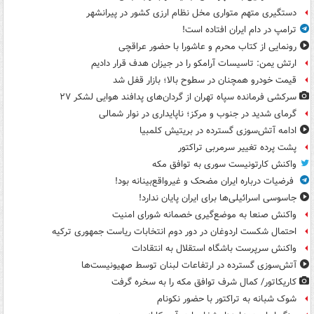
دستگیری متهم متواری مخل نظام ارزی کشور در پیرانشهر
ترامپ در دام ایران افتاده است!
رونمایی از کتاب محرم و عاشورا با حضور عراقچی
ارتش یمن: تاسیسات آرامکو را در جیزان هدف قرار دادیم
قیمت خودرو همچنان در سطوح بالا؛ بازار قفل شد
سرکشی فرمانده سپاه تهران از گردان‌های پدافند هوایی لشکر ۲۷
گرمای شدید در جنوب و مرکز؛ ناپایداری در نوار شمالی
ادامه آتش‌سوزی گسترده در بریتیش کلمبیا
پشت پرده تغییر سرمربی تراکتور
واکنش کارتونیست سوری به توافق مکه
فرضیات درباره ایران مضحک و غیرواقع‌بینانه بود!
جاسوسی اسرائیلی‌ها برای ایران پایان ندارد!
واکنش صنعا به موضع‌گیری خصمانه شورای امنیت
احتمال شکست اردوغان در دور دوم انتخابات ریاست جمهوری ترکیه
واکنش سرپرست باشگاه استقلال به انتقادات
آتش‌سوزی گسترده در ارتفاعات لبنان توسط صهیونیست‌ها
کاریکاتور/ کمال شرف توافق مکه را به سخره گرفت
شوک شبانه به تراکتور با حضور نکونام