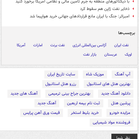
با دیکتاتورهای منطقه به جرم تامین مالی و نظامی آمریکا برخورد کنید
ذخایر نفت ژاپن هم سقوط کرد
امبرائر: جنگ با ایران مانع قراردادهای جهانی خرید هواپیما شد
برچسب‌ها
نفت ایران
آژانس بین‌المللی انرژی
نفت برنت
امارات
آمریکا
اوپک
عربستان
بازار نفت
آپ آهنگ
موزیک شاه
سایت تاریخ ایران
بهترین هتل های استانبول
رزرو هتل استانبول
دانلود آهنگ جدید
بهترین جراح بینی ترمیمی
آهنگ های جدید
پرشین هتل
ثبت نام بیمه اربعین
آهنگ جدید
مزایده خودرو
خرید بلیط استخر
قیمت ورق آهن پرایس
فروشنده مواد شیمیایی
نظر شما