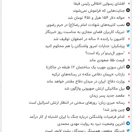
افشای رسوایی اخلاقی رئیس فیفا
جنایت‌هایی که فراموش نمی‌شوند
حواله دلار ۱۵۴ هزار و ۴۵۱ تومان شد
نصب کتیبه‌های شهادت امام رضا(ع) در حرم رضوی
تبریک کاربران فضای مجازی به مناسبت روز خبرنگار
کامیون با راننده ۸ ساله در اصفهان توقیف شد
پزشکیان: جنایات امروز واشنگتن را هم محکوم کنید
"سوپر ال‌نینو"در راه است؟
قیمت طلا صعودی ماند
آتش سوزی مهیب یک ساختمان ۱۲ طبقه در جاکارتا
بازتاب «پیمان دفاعی مکه» در رسانه‌های ترکیه
وزارت دفاع: ایران در میدان دفاع مقتدر خواهد ماند
بیل مکانیکی ارتش صهیونی واژگون شد
مقصد جدید پسر زیدان
رسانه عبری زبان: روزهای سختی در انتظار ارتش اسرائیل است
چین ونیز شد!
کدام فرضیات واشنگتن درباره جنگ با ایران اشتباه از کار درآمد
آخرین وضعیت نبرد به روایت مهدی محمدی
خبرنگار متعهد، هم‌سنگر رزمندگان پشت لانچر است