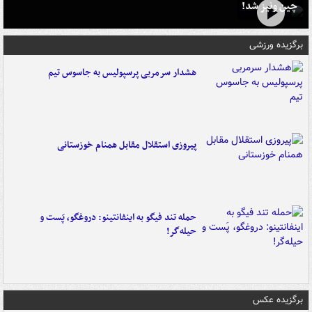
چین ونیز شد!
برگزیده ورزشی
هشدار سرمربی پرسپولیس به جاسوس تیم
پیروزی استقلال مقابل همنام خوزستانی
حمله تند فیگو به اینفانتینو: دروغگو، پَست‌ و
حیله‌گر!
برگزیده عکس