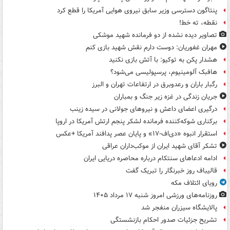
پنتاگون دسترسی وزیر سابق نیروی هوایی آمریکا را قطع کرد
نقطه، ته خط!
تصاویر دیده‌ نشده از دو فرمانده شهید موشکی
مهران غفوریان: دوست دارم نقش شهید بازی کنم
هشدار پکن به توکیو: با آتش بازی نکنید
هافبک آلومینیوم، پرسپولیسی می‌شود؟
رگبار باران و رعدوبرق در ارتفاعات تهران و البرز
جریان زندگی در غزه زیر جنگ و بمباران
درگیری اعضای داعش و نیروهای جولانی در سیده زینب
برکناری شوکه‌کننده فرمانده لشکر پنجم ارتش آمریکا در اروپا
استقرار انبوه «دی‌اف‑۱۷» و پایان عصر پدافند آمریکا +عکس
تشکر آقای شهید ایران از موکب‌داران عراقی
ادامه ادعاهای سنتکام درباره محاصره دریایی ایران
قالیباف روز خبرنگار را تبریک گفت
رویای ائتلاف مکه
روزنامه‌های ورزشی امروز ‌شنبه ۱۷ مرداد ۱۴۰۵
پالایشگاه سیزران منفجر شد
تشریح جزئیات صدور احکام بازنشستگی