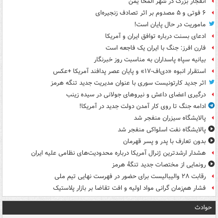
انفجار بزرگ در شهر المخا یمن
۶ فوتی و ۵ مصدوم بر اثر تصادف زنجیره‌ای
ماموریت در حال پایان است!
ادعای بسنت درباره توافق ایران و آمریکا
فارن افرز: جنگ با ایران یک فاجعه است
بیانیه سپاه پاسداران به مناسبت روز خبرنگار
استقرار انبوه «دی‌اف‑۱۷» و پایان عصر پدافند آمریکا +عکس
اثر جدید کارتونیست سوری با عنوان مدیریت جدید تنگه هرمز
درگیری اعضای داعش و نیروهای جولانی در سیده زینب
ادامه جنگ تا روی کار آمدن دولت جدید در آمریکا!
پالایشگاه سیزران منفجر شد
پالایشگاه نفت اسلواکی منفجر شد
بدون تعارف با پدر و پسر قهرمان
هشدار ارشدترین ژنرال آمریکا درباره محدودیت‌های نظامی علیه ایران
رونمایی از مختصات جدید تنگۀ هرمز
رقابت ۲۸ والیبالیست برای حضور در فهرست نهایی تیم ملی
فشار هم‌زمان گرانی مواد اولیه و افت تقاضا بر بازار پلاستیک
حوادث