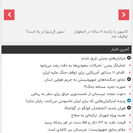
۱ خودرو با ۱۹
کامیون با راننده ۸ ساله در اصفهان
"سوپر ال‌نینو"در راه است؟
رگ
توقیف شد
ته
آخرین اخبار
خیابان‌های بمبئی غرق شدند
تحلیلگر یمنی: تحرکات سعودی‌ها به دقت رصد می‌شود
اقدام ۱۱ سناتور آمریکایی برای توقف جنگ علیه ایران
تجاوز جنگنده‌های صهیونیستی به حریم هوایی لبنان
صورت جدید مسئله جنگ؟!
دعوت مجدد عربستان از نخست‌وزیر عراق برای سفر به ریاض
پدیده اسرائیلی‌هایی که برای ایران جاسوسی می‌کنند، پایان ندارد!
فوران شدید آتشفشان فوئگو در گواتمالا
هدیه ویژه شهردار ترکیه‌ای به صلاح
قیمت نفت به ۸۳ دلار و ۵۵ سنت در هر بشکه رسید
مقام سابق صهیونیست: عربستان ببر کاغذی است