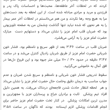
کردند که در لحظات آخر عاطفه‌ها، محبت‌ها و احساسات‏‎ ‎‏پاک پدر و
فرزندی و مرید و مرادی مبادله شده است.‏ از این لحظه به بعد دست‌های
مرا به هیچ وجه رها نکردند و من هم می‌دانستم‏‎ ‎‏در لحظات آخر عمر بیمار
را به هر نحوی که شده نباید تنها گذاشت چشمان من به‏‎ ‎‏صفحه تلویزیونی
بود که ضربان قلب امام عزیز را نشان می‌داد و دستهایم دست‏‎ ‎‏ مبارک
حضرت امام عزیز را به آرامی می‌فشرد.‏
ضربان قلب در ساعت ۳:۴۶ بعد از ظهر سریع و نامنظم بود.‏ فشار خون
‎‏۳:۴۷ دقیقه در حدود‏‎ ‎‏۳۰ / ۷۰ میلی متر جیوه بود و این فروغ دل‌ها در
افق آمال به خاموشی می‌گرایید.‏
جواب مناسب به درمان دقیق وخامت حال حضرت امام عزیز را نشان می‌داد
و هر‏‎ ‎‏ لحظه انتظار حادث شدن فاجعه‌ای دردناک می‌رفت. به همین دلیل
افراد تیم پزشکی‏‎ ‎ ثابت و برادران جراح و پرستاران عزیز با مجهزترین و
مدرن ترین امکانات پزشکی‏‎ ‎‏ در کنار تخت حضرت امام عزیز حاضر برای
انجام اقدامات پزشکی لازم ایستاده‏‎ ‎‏ بودند که ناگهان در ساعت ۳:۵۸