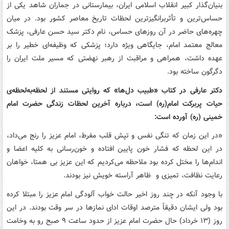
بنیان‌گذار کبیر انقلاب اسلامی ایران، بیمارستانی در جماران شاهد یکی از
حساس‌ترین و تأثربرانگیزترین لحظات تاریخ معاصر کشور بود. در میان
چهره‌های حاضر در آن روزهای حساس، نام دکتر سید حسن عارفی، پزشک
معالج معتمد امام، جایگاهی ویژه دارد؛ پزشکی که وظیفه‌ای خطیر را بر
عهده داشت، همراهی و مراقبت از رهبر نهضتی که مسیر ملت ایران را
دگرگون ساخته بود.
دکتر عارفی در کتاب «طبیب دل‌ها» که روایتی مستند از لحظه‌به‌لحظه‌ی
حیات پربرکت امام(ره) است، درباره آخرین لحظات زندگی حضرت امام
خمینی (ره) آورده است:
«در این زمان که تنگی نفس و تپش قلب مفرط، امام عزیز را رنج می‌داد،
‏در این لحظه که فشار خون پایین افتاده و خون‌رسانی به کلیه اعضا و
اندام‌ها‏‎‏ را مختل کرده بود ملاحظه می‌کردیم که این عزیز بی همتا، خواهان
رعایت نظافت، تمیزی و‏‎ ‎‏ ظاهر آراسته خویش نیز بودند.‏
‎‏بود ولی ایشان دقیقاً مترصد اوقات ادای نمازها در سر وقت بودند.‏ در این