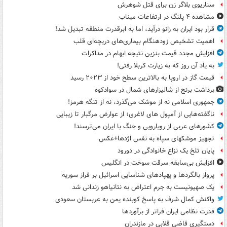
سناریوی بلاگر زن برای قتل شوهرش
مشاهده ۴ پلنگ در ارتفاعات میناب
قرار بود ایران به زانو درآید، اما به ابرقدرت منطقه تبدیل شد!
اهمیت تشخیص زودهنگام بیماری‌های دریچه‌ای قلب
افزایش مجدد قیمت بنزین نتیجه ابهام در مذاکرات
به یاد آن روز که به زیارت کربلا رفتی!
قیمت گاز در اروپا به بالاترین سطح خود از ۲۰۲۳ رسید
برداشت برنج از شالیزارهای شمال در سوادکوه
جمهوری اسلامی نه از موشک می‌گذرد، نه از تنگه هرمز!
ناگفته‌هایی از آمپول های لاغری؛ از عوارض مرگبار تا زیبایی
کشورهای عربی از رویارویی و جنگ با ایران می‌ترسند!
تجهیز موشکهای سپاه به نفس اژدها+عکس
پایان تلخ یک نزاع خانوادگی در دورود
افزایش بی‌سابقه سرقت سوخت در انگلیس
پرواز بالگردها و پهپادهای شناسایی اسرائیل بر فراز سوریه
یک صهیونیست به جرم اعتراض به نتانیاهو زندانی شد
واکنش کمال شرف به پاسخ کوبنده یمن به عربستان سعودی
قدرت نظامی ایران فراتر از برآوردها
دستگیری قاضی قلابی در مازندران