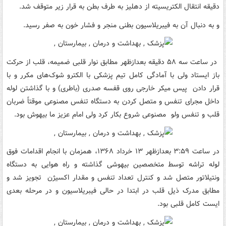
دقیقه انتقال الکتریسیته از دهلیز به طرف بطن‏‎ به قرار زیر متوقف شد.‏
‏‏و به دنبال آن به فیبریلاسیون بطنی منجر و فشار خون به صفر رسید.‏
‎‏باز ایستاد ولی با آمادگی کامل تیم پزشکی با الکترو شوک‌های مکرر و با
قرار دادن‏‎ ‎‏ پیس میکر خارجی روی قفسه صدری (باطری) و با گذاشتن لوله
داخل مجرای‏‎ ‎‏تنفس و متصل کردن به دستگاه تنفس مصنوعی موقتاً ضربان
قلب و تنفس ولو‏‎ ‎‏ مصنوعی شروع بکار کرد ولی امام عزیز ما بیهوش بود.‏
‏‏در ساعت ۳:۵۹ بعدازظهر‏ ۱۳ خرداد ۱۳۶۸، همزمان با انجام اقدامات فوق
لوله تراشه توسط متخصصین بیهوشی گذاشته‏‎ ‎‏و راه هوایی به دستگاه
ونتیلاتور متصل شد و کنترل تعداد تنفس و مقدار اکسیژن‏‎ ‎‏ تجویز شد و