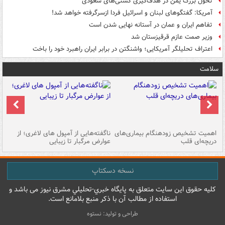
تحول بزرگ یمن در هدف‌گیری کشتی‌های سعودی
آمریکا: گفتگوهای لبنان و اسرائیل فردا ازسرگرفته خواهد شد!
تفاهم ایران و عمان در آستانه نهایی شدن است
وزیر صمت عازم قرقیزستان شد
اعتراف تحلیلگر آمریکایی؛ واشنگتن در برابر ایران راهبرد خود را باخت
سلامت
اهمیت تشخیص زودهنگام بیماری‌های
ناگفته‌هایی از آمپول های لاغری؛ از
دریچه‌ای قلب
عوارض مرگبار تا زیبایی
تا
نسخه دسکتاپ
کليه حقوق اين سايت متعلق به پایگاه خبري-تحليلي مشرق نيوز می باشد و
استفاده از مطالب آن با ذکر منبع بلامانع است.
طراحی و تولید: نستوه