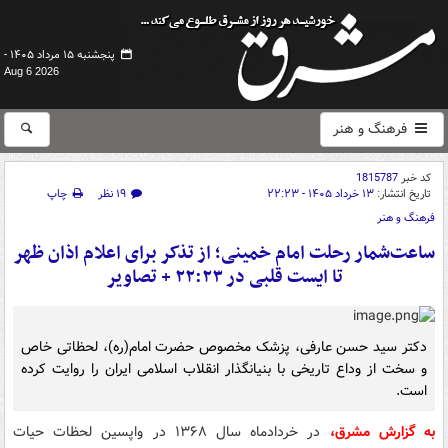
پنجشنبه ۱۵ مرداد ۱۴۰۵ -
Aug 6 2026
فرهنگ و هنر
کد خبر
1815787
تاریخ انتشار:
۱۳ خرداد ۱۴۰۵ - ۲۲:۲۳
۱۹ نظر
چاپ
فرهنگ و هنر
ساعت‌شمار رحلت امام خمینی؛ از تذکر برای اعلام اذان ظهر
تا ایست قلبی در ۲۲:۲۳ + تصاویر
دکتر سید حسن عارفی، پزشک مخصوص حضرت امام(ره)، لحظاتی خاص
و سخت از وداع تاریخی با بنیانگذار انقلاب اسلامی ایران را روایت کرده
است.
به گزارش مشرق،
در خردادماه سال ۱۳۶۸ در واپسین لحظات حیات