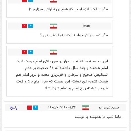
0
0
مگه سایت طنزه اینجا که همچین نظراتی میزاری :)
mani
0
0
مگر کسی از تو خواسته که اینجا نظر بدی ؟
0
0
ابن محاسبه به ثانیه و اصرار بر سن بالای امام درست نبود
امام هشتاد و چند سال داشتند نه ۹۰ صحبت بر عدم
تشخیص صحیح و سرطان و خونریزی معده و ترور امام هم
هست نتیجه این نوشته این هست که سن امام یالا و فوت
طبیعی داشته روح امام و تمام شهدا شاد
پاسخ
حسین شری زاده
۰۱:۲۳ - ۱۴۰۵/۰۳/۱۴
1
8
اماما قلب ما همیشه با توست