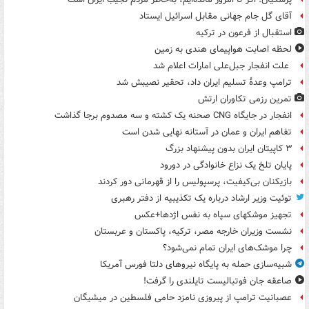
آقای گل جام جهانی مقابل اسرائیل ایستاد
استقبال از فرعون در ترکیه
لحظه اصابت هواپیمای هندی به زمین
علت انفجار جبل‌علی امارات اعلام شد
ترامپ وعدۀ تسلیم ایران داد، تحقیر نصیبش شد
تمرین رزمی تکاوران ارتش
انفجار در جایگاه CNG صحنه یک کشته و سه مصدوم برجا گذاشت
تفاهم ایران و عمان در آستانه نهایی شدن است
۳ کاپیتان ایران بدون پیشنهاد بزرگ
پایان تلخ یک نزاع خانوادگی در دورود
بازیکنان بی‌کیفیت، پرسپولیس را از قهرمانی دور کردند
توئیت وزیر ارشاد درباره یک تکذیبیه از دفتر رهبری
تجهیز موشکهای سپاه به نفس اژدها+عکس
نشست وزیران خارجه مصر، ترکیه، پاکستان و عربستان
چرا موشک‌های ایران تمام نمی‌شود؟
شبیه‌سازی حمله به پایگاه نیروهای دلتا فورس آمریکا
صاعقه جان فوتبالیست تایلندی را گرفت!
عصبانیت ترامپ از پیروزی نامزد حامی فلسطین در میشیگان