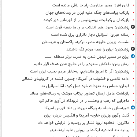
فارن افرز: محور مقاومت پابرجا باقی مانده است
بازتاب پیامدهای جنگ علیه ایران در رسانه‌های جهان
بازیکنان بی‌کیفیت، پرسپولیس را از قهرمانی دور کردند
پزشکیان: وجود رهبر انقلاب برای ما نقطه قوت است
رسانه عبری: اسرائیل دچار ناترازی برق شده است
نشست وزیران خارجه مصر، ترکیه، پاکستان و عربستان
پزشکیان: ایران را همه مردم نگه داشتند
ایران در مسیر تبدیل شدن به قدرت برتر منطقه است!
ارتش یمن: نفتکش سعودی را در خلیج عدن هدف قرار دادیم
پزشکیان: اگر تا امروز مانده‌ایم، به‌خاطر مردم نجیب ایران است
ادامه ناامنی و خشونت در آمریکا؛ چندین کشته در کارولینای شمالی
فیدان: حماس به تعهدات خود عمل کرد، امّا اسرائیل نه
بازداشت عامل ارسال تصاویر پرتاب موشک به رسانه‌های معاند
ماجرایی که رعب و وحشت را در فرودگاه تل‌آویو حاکم کرد
شبیه‌سازی حمله به پایگاه نیروهای دلتا فورس آمریکا
گفت وگوی وزیران خارجه آمریکا و انگلیس درباره ایران
ماکرون: اتحادیه اروپا فشار بر روسیه را افزایش خواهد داد
بیانیه تند اتحادیه لیگ‌های اروپایی علیه اینفانتینو