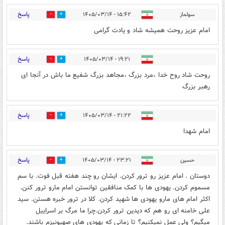
پاسخ
سولماز
۱۵:۴۲ - ۱۴۰۵/۰۳/۱۴
1
1
امام عزیز روحت همیشه شاد و یادت گرامی
پاسخ
۱۹:۲۱ - ۱۴۰۵/۰۳/۱۴
1
1
روحت شاد روح خدا ،مرد بزرگ ،مجاهد بزرگ شفیع ما باش در آنجا ای
رهبر بزرگ
پاسخ
۲۱:۲۲ - ۱۴۰۵/۰۳/۱۴
1
0
امام شهدا
پاسخ
حسین
۲۳:۲۱ - ۱۴۰۵/۰۳/۱۴
1
1
دوستان . امام عزیز رو ترور کردن. ایشان رو چند هفته قبل فوت. با سم
مسموم کردن. یهودی ها با کمک منافقین توانستن امام مارو ترور کنن.
اکثر امام های مارو یهودی ها شهید کردن. کلا در ترور خبره هستن. سید
علی خامنه ای رو هم که دیدین ترور کردن.چرا ما مرگ بر اسراییل
میگیم؟ ولی عمل نمیکنیم؟ تا زمانی که یهودی های صهیونیزم باشند.