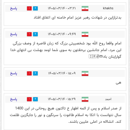
پاسخ
۰۳:۲۱ - ۱۴۰۵/۰۳/۱۴
khakhs
2
2
بدترازاین در شهادت رهبر عزیز امام خامنه ای اتفاق افتاد
پاسخ
۰۹:۴۹ - ۱۴۰۵/۰۳/۱۴
2
7
امام واقعا روح الله بود شخصییتی بزرگ که زبان قاصره از وصف بزرگی
این مرد، امام جانشین برحقتون به سوی شما اومد بهشت بی انتهای خدا
گوارایتان باد🤲✌️🇮🇷
پاسخ
۱۵:۰۹ - ۱۴۰۵/۰۳/۱۴
0
0
هی
پاسخ
احمد
۱۵:۲۹ - ۱۴۰۵/۰۳/۱۴
1
0
از صدر اسلام و پس از ائمه اطهار ع تاکنون هیچ روحانی در این 1400
سال نتوانست با اتکا به اسلام طاغوت را سرنگون و نور را جایگزین ظلمت
کند. انشااله در اعلی علیین باشند.