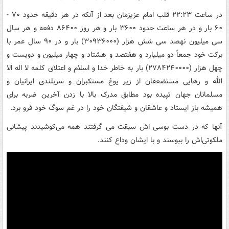
‏‏در ساعت ۲۲:۲۳ قلب امام عزیزمان بعد از آنکه‏‎ ‎‏در هر دقیقه حدود‏‎ ‎‏۷۰ -
‎‏سی میلیون نهصد سی شش هزار (۳۰۹۳۶۰۰۰) بار و در ۹۰ سال عمر با
برکت خود‏‎ ‎‏جمعاً دو میلیارد و هفتصد و هشتاد و چهار میلیون و دویست و
چهل هزار‏‎) ‎‏۲۷۸۴۲۴۰۰۰۰) بار به خاطر خدا و اسلام و اعتلای کلمه لا اله الا
الله و رهایی‏‎ ‎‏مستضعفان از زیر یوغ مستکبران و سربلندی ایرانیان و
مسلمانان جهان تپیده بود‏‎ ‎‏مطابق مدرک بالا با زدن آخرین ضربه برای
همیشه باز ایستاد و عاشقان و شیفتگان‏‎ ‎‏خود را در غم سوگ خود فرو برد.‏
آنها که در دست بوسی اش سبقت می گرفتند همه می‌کوشیدند پیشانی
ملکوتی‌اش را ببوسند و با ایشان وداع کنند.‏