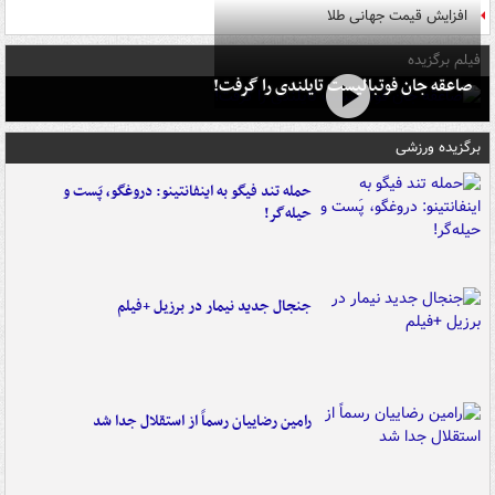
افزایش قیمت جهانی طلا
فیلم برگزیده
صاعقه جان فوتبالیست تایلندی را گرفت!
برگزیده ورزشی
حمله تند فیگو به اینفانتینو: دروغگو، پَست‌ و
حیله‌گر!
جنجال جدید نیمار در برزیل +فیلم
رامین رضاییان رسماً از استقلال جدا شد