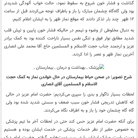
‎‏گذاشت و فشار خون شروع به سقوط نمود، حالت خواب آلودگی شدیدتر
بود ولی‏‎ ‎‏گاه‌گاه چشمان مبارک را باز و باطراف توجه می‌کردند قبل از ساعت
۱۲ ظهر‏‎ ‎‏ چند بار تذکر دادند که موقع نماز ظهر را به ایشان اعلام کنیم.‏
‎‏شدید مطابق نوار فوق و تنگی نفس بسیار ناراحت کننده بود به کمک برادر
عزیز و‏‎ ‎‏ارجمند جناب حجت الاسلام و المسلمین حاج آقا محمد علی انصاری
آخرین‏‎ ‎‏نماز ظهر و عصر را ادا کردند.
‏‏شرح تصویر: در صحن حیاط بیمارستان در حال خواندن نماز به کمک حجت
الاسلام و المسلمین آقای انصاری‏
گاه گاه چشمان خود را باز و به اطراف نگاه می‌کردند.‏
‏برای آنکه حضرت امام عزیز حس کند حتی در لحظات آخر ما تیم پزشکی‏‎ ‎
به خصوص حقیر از نظر خدمات پزشکی در خدمت ایشان بوده و هستیم
دست‎‏ راست مبارک ایشان را در بین دست‌هایم گرفتم.‏ حضرت امام درک