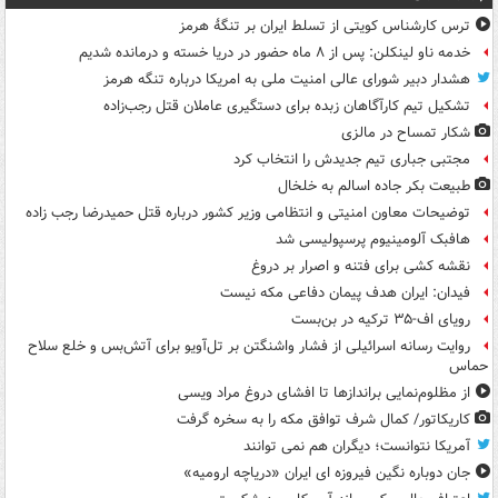
ترس کارشناس کویتی از تسلط ایران بر تنگۀ هرمز
خدمه ناو لینکلن: پس از ۸ ماه حضور در دریا خسته و درمانده‌ شدیم
هشدار دبیر شورای عالی امنیت ملی به امریکا درباره تنگه هرمز
تشکیل تیم کارآگاهان زبده برای دستگیری عاملان قتل رجب‌زاده
شکار تمساح در مالزی
مجتبی جباری تیم جدیدش را انتخاب کرد
طبیعت بکر جاده اسالم به خلخال
توضیحات معاون امنیتی و انتظامی وزیر کشور درباره قتل حمیدرضا رجب زاده
هافبک آلومینیوم پرسپولیسی شد
نقشه کشی برای فتنه و اصرار بر دروغ
فیدان: ایران هدف پیمان دفاعی مکه نیست
رویای اف-۳۵ ترکیه در بن‌بست
روایت رسانه اسرائیلی از فشار واشنگتن بر تل‌آویو برای آتش‌بس و خلع سلاح
حماس
از مظلوم‌نمایی براندازها تا افشای دروغ مراد ویسی
کاریکاتور/ کمال شرف توافق مکه را به سخره گرفت
آمریکا نتوانست؛ دیگران هم نمی توانند
جان دوباره نگین فیروزه ای ایران «دریاچه ارومیه»