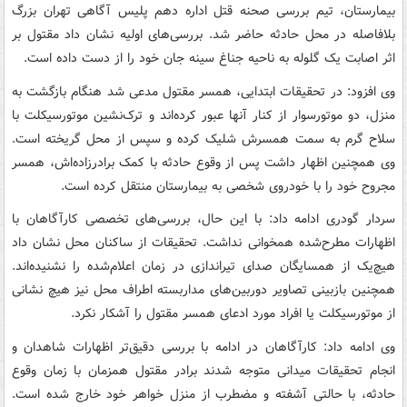
بیمارستان، تیم بررسی صحنه قتل اداره دهم پلیس آگاهی تهران بزرگ
بلافاصله در محل حادثه حاضر شد. بررسی‌های اولیه نشان داد مقتول بر
اثر اصابت یک گلوله به ناحیه جناغ سینه جان خود را از دست داده است.
وی افزود: در تحقیقات ابتدایی، همسر مقتول مدعی شد هنگام بازگشت به
منزل، دو موتورسوار از کنار آنها عبور کرده‌اند و ترک‌نشین موتورسیکلت با
سلاح گرم به سمت همسرش شلیک کرده و سپس از محل گریخته است.
وی همچنین اظهار داشت پس از وقوع حادثه با کمک برادرزاده‌اش، همسر
مجروح خود را با خودروی شخصی به بیمارستان منتقل کرده است.
سردار گودری ادامه داد: با این حال، بررسی‌های تخصصی کارآگاهان با
اظهارات مطرح‌شده همخوانی نداشت. تحقیقات از ساکنان محل نشان داد
هیچ‌یک از همسایگان صدای تیراندازی در زمان اعلام‌شده را نشنیده‌اند.
همچنین بازبینی تصاویر دوربین‌های مداربسته اطراف محل نیز هیچ نشانی
از موتورسیکلت یا افراد مورد ادعای همسر مقتول را آشکار نکرد.
وی ادامه داد: کارآگاهان در ادامه با بررسی دقیق‌تر اظهارات شاهدان و
انجام تحقیقات میدانی متوجه شدند برادر مقتول همزمان با زمان وقوع
حادثه، با حالتی آشفته و مضطرب از منزل خواهر خود خارج شده است.