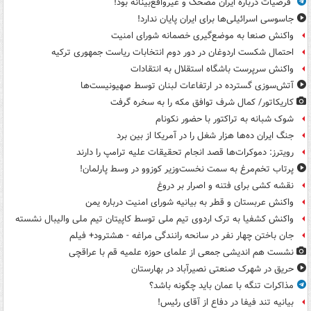
فرضیات درباره ایران مضحک و غیرواقع‌بینانه بود!
جاسوسی اسرائیلی‌ها برای ایران پایان ندارد!
واکنش صنعا به موضع‌گیری خصمانه شورای امنیت
احتمال شکست اردوغان در دور دوم انتخابات ریاست جمهوری ترکیه
واکنش سرپرست باشگاه استقلال به انتقادات
آتش‌سوزی گسترده در ارتفاعات لبنان توسط صهیونیست‌ها
کاریکاتور/ کمال شرف توافق مکه را به سخره گرفت
شوک شبانه به تراکتور با حضور نکونام
جنگ ایران ده‌ها هزار شغل را در آمریکا از بین برد
رویترز: دموکرات‌ها قصد انجام تحقیقات علیه ترامپ را دارند
پرتاب تخم‌مرغ به سمت نخست‌وزیر کوزوو در وسط پارلمان!
نقشه کشی برای فتنه و اصرار بر دروغ
واکنش عربستان و قطر به بیانیه شورای امنیت درباره یمن
واکنش کشفیا به ترک اردوی تیم ملی توسط کاپیتان تیم ملی والیبال نشسته
جان باختن چهار نفر در سانحه رانندگی مراغه - هشترود+ فیلم
نشست هم اندیشی جمعی از علمای حوزه علمیه قم با عراقچی
حریق در شهرک صنعتی نصیرآباد در بهارستان
مذاکرات تنگه با عمان باید چگونه باشد؟
بیانیه تند فیفا در دفاع از آقای رئیس!