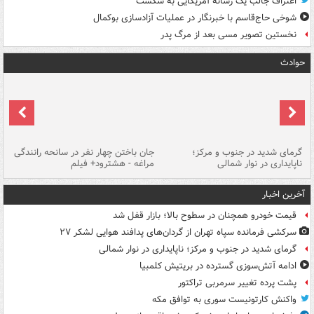
اعتراف جالب یک رسانه آمریکایی به شکست
شوخی حاج‌قاسم با خبرنگار در عملیات آزادسازی بوکمال
نخستین تصویر مسی بعد از مرگ پدر
حوادث
گرمای شدید در جنوب و مرکز؛
جان باختن چهار نفر در سانحه رانندگی
حر
ناپایداری در نوار شمالی
مراغه - هشترود+ فیلم
به
آخرین اخبار
قیمت خودرو همچنان در سطوح بالا؛ بازار قفل شد
سرکشی فرمانده سپاه تهران از گردان‌های پدافند هوایی لشکر ۲۷
گرمای شدید در جنوب و مرکز؛ ناپایداری در نوار شمالی
ادامه آتش‌سوزی گسترده در بریتیش کلمبیا
پشت پرده تغییر سرمربی تراکتور
واکنش کارتونیست سوری به توافق مکه