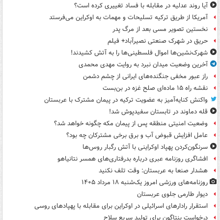
آیا روند عدلیه در مقابله با فساد تغییری کرده است؟
آمریکا از طریق ترکیه تسلیحات و مهمات به اوکراین می‌فرستد
نخستین تصویر مسی بعد از مرگ پدر
حریق در شهرک صنعتی نصیرآباد+ فیلم
شهرک‌نشین‌ها اموال فلسطینی‌ها را به آتش کشیدند!
آخرین وضعیت میدان نبرد به روایت مهدی محمدی
راز عبور مخفی جنگنده‌های ایرانی از چشم دشمن
نقشه راه ۱۵ ماده‌ای صلح غزه در بن‌بست
واکنش کنایه‌آمیز به عضویت ترکیه در پیمان مشترک با عربستان
قله دماوند در تابستان سفیدپوش شد!
وضعیت امنیتی منطقه پس از پیمان مکه چگونه خواهد شد؟
عامل افزایش قبوض آب و برق برخی مشترکان چه بود؟
سرنگون‌کردن پهپاد اوکراینی با آتش رگبار روس‌ها
افشاگری روزنامه عبری درباره بدرفتاری‌های همسر نتانیاهو
هشدار صنعا به عربستان: وقت تلف نکنید
روزنامه‌های ورزشی امروز یک‌شنبه ۱۸ مرداد ۱۴۰۵
دیوار طارمی جلوی عربستان
استقرار رادارهای اسرائیلی در اوکراین برای مقابله با پهپادهای روسی
درخواست پنتاگون برای تولید سریع سلاح