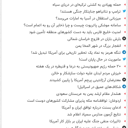
حمله پهپادی به کشتی ترکیه‌ای در دریای سیاه
ترامپ و نتانیاهو جنایتکار جنگی هستند!
میزبانی استقلال در آسیا به امارات می‌رسد؟
سامانه موشکی پاتریوت چیست و چرا ذخایر آن رو به اتمام است؟
امنیت خلیج فارس باید به دست کشورهای منطقه تأمین شود
بارش باران در فاروج خراسان شمالی
انفجار بزرگ در شهر المخا یمن
تنگه هرمز به نماد یک تحقیر تاریخی برای آمریکا تبدیل شد!
ماموریت در حال پایان است!
۲۰ حمله رژیم صهیونیستی به درعا و قنیطره در یک هفته
خیزش مردم لبنان علیه دولت سازشکار و خائن
معترضان آرژانتینی پرچم آمریکا را پایین کشیدند
شکاف‌های عمیق در اسرائیل!
هشدار مقام ارشد یمن به عربستان سعودی
اردوغان: توافقنامه مکه پذیرای مشارکت کشورهای دوست است
ادعای بسنت درباره توافق ایران و آمریکا
نتایج آزمون مدارس سمپاد اعلام شد
تاثیرات منفی جنگ علیه ایران بر بازار کار آمریکا