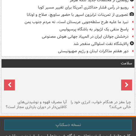
رونمایی از مختصات جدید تنگۀ هرمز
روبیو در رأس فشار حداکثری آمریکا برای تغییر مسیر کوبا
تصویری از تمرینات ترابزون اسپور با حضور ساویچ، صلاح و اونانا
نبرد ما علیه طرح سلطه‌جویی عربستان است، نه مردم جنوب یمن
پاسخ منفی یک لژیونر به باشگاه پرسپولیس
درخشش جوانان ایران در المپیاد جهانی هوش مصنوعی
پالایشگاه نفت اسلواکی منفجر شد
دور هفتم مذاکرات لبنان و رژیم صهیونیستی
سلامت
ت
چرا مغز در هنگام خواب، انرژی خود را
آیا مصرف قهوه و نوشیدنی‌های
چر
خالی می‌کند؟
کافئین‌دار در دوران بارداری مجاز است؟
می
نسخه دسکتاپ
کليه حقوق اين سايت متعلق به پایگاه خبري-تحليلي مشرق نيوز می باشد و