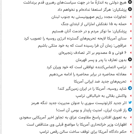
هیچ دولتی به اندازۀ ما در جهت سیاست‌های رهبری قدم برنداشت
پزشکیان: هرگز استعفا نداده‌ام و نخواهم داد
تجاوزات مجدد رژیم صهیونیستی به جنوب لبنان
حمله به ۱۵ نفتکش‌ اماراتی از ابتدای جنگ
پزشکیان: ما نوکر مردم و در خدمت آنان هستیم
سنای آمریکا لایحه تحریم‌های گسترده انرژی روسیه را تصویب کرد
عراقچی: زمان آن فرا رسیده است که به خود متکی باشیم
۶ فوتی و ۵ مصدوم بر اثر تصادف زنجیره‌ای
بدون تعارف با پدر و پسر قهرمان
ترامپ التماس‌کننده توافقی است که خود ویران کرد
معادله محاصره در برابر محاصره را ادامه می‌دهیم
تحریم‌های جدید ضد ایرانی آمریکا
شاید روسیه، آمریکا را در ایران زمین‌گیر کند!
واکنش بقائی به خیالبافی ترامپ
اثر جدید کارتونیست سوری با عنوان مدیریت جدید تنگه هرمز
راز قدرت ایران، امنیت پایدار و بومی آن است!
به تعویق افتادن پاسخ مقاومت عراق به تجاوز اخیر آمریکایی سعودی
اظهارات وزیر خزانه‌داری آمریکا با مواضع قبلی وی متناقض است
حکم دادگاه آمریکا برای توقف ساخت سالن رقص ترامپ