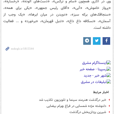
وی در آثاری همچون «سام و نرگس»، «دست‌های آلوده»، «رخساره»،
«پرواز خاموش»، «آبی»، «آقای رئیس جمهور»، «یکی برای همه»،
«سنجاقک‌های برکه سبز»، «دویدن در میان ابرها»، «یک وجب از
آسمان»، «نسکافه داغ داغ»، «تنبل قهرمان»، «برخورد» و ... فعالیت
داشته است.
اخبار مرتبط
خبر درگذشت هنرمند سینما و تلویزیون تکذیب شد
دلنوشته مژده شمسایی در فراغ بهرام بیضایی
شیرین یزدان‌بخش درگذشت