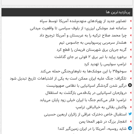
پربازدیدترین ها
تصاویر جدید از پهپادهای منهدم‌شده آمریکا توسط سپاه
سامانه ضد موشکی لیزری؛ از بلوف سیاسی تا واقعیت میدانی
چرا محمد صلاح ترکیه را به عربستان و آمریکا ترجیح داد
هشدار سرمربی پرسپولیس به جاسوس تیم
گربه جریان برق شهرستان فریمان را قطع کرد
برخورد پراید با تیر برق ۲ فوتی بر جای گذاشت
ترامپ سوئیس را تهدید کرد
سوخو۳۵ با این موشک‌ها به ناوهای‌جنگی حمله می‌کند
تلگراف: جنگ علیه ایران ممکن است به یکی از اشتباهات تاریخ تبدیل شود
درگیر شدن گردشگر اسپانیایی با نظامی صهیونیست
دروازه‌بان اسپانیایی در یک‌قدمی بازگشت به استقلال
ترامپ: فکر می‌کنم جنگ با ایران خیلی زود پایان می‌یابد
واکنش بقائی به خیالبافی ترامپ
استقبال خاص دخترک عراقی از زائران اربعین حسینی
انفجار بزرگ در شهر المخا یمن
شاید روسیه، آمریکا را در ایران زمین‌گیر کند!