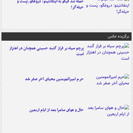
حمله تند فیگو به اینفانتینو: دروغگو، پَست‌ و
حیله‌گر!
برگزیده عکس
پرچم سیاه بر فراز گنبد حسینی همچنان در اهتزاز
است
حرم امیرالمومنین محیای آخر صفر شد
حال و هوای سامرا بعد از ایام اربعین