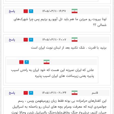
پاسخ
۱۹:۳۷ - ۱۴۰۵/۰۳/۱۱
2
15
اونا بیروت رو میزنن ما هم باید تل آویو رو بزنیم پس چرا شهرک‌های
شمالی ؟؟
پاسخ
۲۰:۰۷ - ۱۴۰۵/۰۳/۱۱
1
19
بزنید با قدرت . شک نکنید بعد از لبنان نوبت ایران است
2
0
علتی که ایران نمیزنه این هست که خود ایران به راحتی اسیب
پذیره یعنی زیرساخت های ایران اسیب پذیره
پاسخ
قاسم
۲۰:۳۴ - ۱۴۰۵/۰۳/۱۱
0
2
این کفتارهای حرامزاده بی بوته فقط زبان زورمیفهمن وبس ، رسم
جوانمردی اینه که معرفت ومرام بچه های لبنان رو باحمله به اسرااییل
جبران کنیم، درشروع جنگ بخاطرماواردجنگ بااسراییل شدن وحالا نوبت