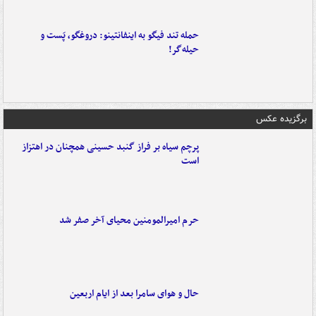
حمله تند فیگو به اینفانتینو: دروغگو، پَست‌ و
حیله‌گر!
برگزیده عکس
پرچم سیاه بر فراز گنبد حسینی همچنان در اهتزاز
است
حرم امیرالمومنین محیای آخر صفر شد
حال و هوای سامرا بعد از ایام اربعین