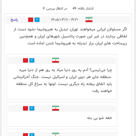
انتشار یافته: 49
در انتظار بررسی: 0
پاسخ
۱۹:۲۱ - ۱۴۰۵/۰۳/۱۱
39
11
اگر مسئولان ایرانی میخواهند تهران تبدیل به هیروشیما نشود دست از
لفاظی بردارند در غیر این صورت پتانسیل شهرهای ایران و همچنین
زیرساخت های ایران براز تبدیله به هیروشیما شدن اماده است
0
2
چرا می‌ترسی؟ آدم یه روز دنیا میاد یه روز هم از دنیا میره
.منطقه جای هر دوی ایران و اسرائیل نیست .جنگ آخرالزمانی
باید اتفاق بیفته راه دیگری نیست .اونها به سراغ کل منطقه
خواهند رفت
7
29
خفه شو بی بته
0
0