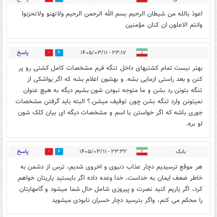
اعوذ بالله من شیطان الرحیم بسم الله الرحمن الرحیم ولاتهنو ولاتحزنوا
وانتم الاعلون ان کنان مؤمنین
پاسخ
۲۳:۱۷ - ۱۴۰۵/۰۳/۱۱
0
0
بهتر نیست تمام کشتیهای داخل تنگه فرم مشخصات کامل کشتی رو پر
کنن و بعد راستی ازمایی بشه. و بهشون اعلام بشه که اگر یواشکی از
تنگه بتونن رد بشن و ما متوجه نبودن شون بشیم دیگه به هیچ عنوان
نمیتونن وارد تنگه بشن چون توقیف میشن.؟ البته باید گرفتن مشخصات
جوری باشه که اگر خواستن با اسم و مشخصات دیگه ای بیان کلک شون
لو بره.
پاسخ
بابک
۲۳:۳۲ - ۱۴۰۵/۰۳/۱۱
0
1
هر موقع ترسیدیم دچار عذاب دنیوی و اخروی شدیم، ترس از دشمن به
خاطر ضعف ایمان به خداست، خدا وعده داده اگر بایستید یاریتان خواهم
کرد، اگر یاریم کنید نصرت و پیروزی شامل حال شما میشود و گامهایتان
را محکم می کنم، واگر بترسید دچار خسران نابودی میشوید