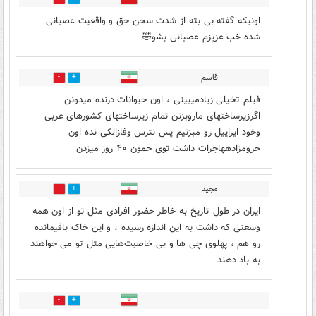
اونیکه گفته بی بته از شدت سخن حق و واقعیت عصبانی
شده خب عزیزم عصبانی بشو🤣
قاسم
0
3
فیلم تخیلی زیادمیبینی ، اون حیوانات درنده میدونن
اگرزیرساختهای ماروبزنن تمام زیرساختهای کشورهای عربی
وخود ایراییل رو مبزنیم پس نترس وفازالکی نده اون
حرومزادههاجرات داشت توی حمون ۴۰ روز میزدن
مجید
0
3
ایران در طول تاریخ به خاطر حضور افرادی مثل تو از اون همه
وسعتی که داشت به این اندازه رسیده ، و این خاک باقیمانده
رو هم ، پهلوی چی ها و بی خاصیت‌هایی مثل تو می خواهند
به باد دهند
0
2