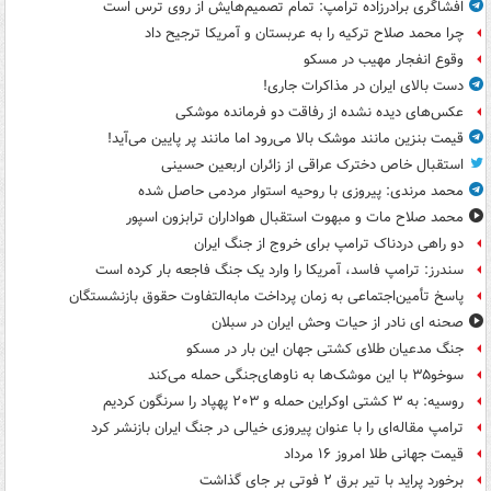
افشاگری برادرزاده ترامپ: تمام تصمیم‌هایش از روی ترس است
چرا محمد صلاح ترکیه را به عربستان و آمریکا ترجیح داد
وقوع انفجار مهیب در مسکو
دست بالای ایران در مذاکرات جاری!
عکس‌های دیده نشده از رفاقت دو فرمانده‌ موشکی
قیمت بنزین مانند موشک بالا می‌رود اما مانند پر پایین می‌آید!
استقبال خاص دخترک عراقی از زائران اربعین حسینی
محمد مرندی: پیروزی با روحیه استوار مردمی حاصل شده
محمد صلاح مات و مبهوت استقبال هواداران ترابزون اسپور
دو راهی دردناک ترامپ برای خروج از جنگ ایران
سندرز: ترامپ فاسد، آمریکا را وارد یک جنگ فاجعه بار کرده است
پاسخ تأمین‌اجتماعی به زمان پرداخت مابه‌التفاوت حقوق بازنشستگان
صحنه ای نادر از حیات وحش ایران در سبلان
جنگ مدعیان طلای کشتی جهان این بار در مسکو
سوخو۳۵ با این موشک‌ها به ناوهای‌جنگی حمله می‌کند
روسیه: به ۳ کشتی اوکراین حمله و ۲۰۳ پهپاد را سرنگون کردیم
ترامپ مقاله‌ای را با عنوان پیروزی خیالی در جنگ ایران بازنشر کرد
قیمت جهانی طلا امروز ۱۶ مرداد
برخورد پراید با تیر برق ۲ فوتی بر جای گذاشت