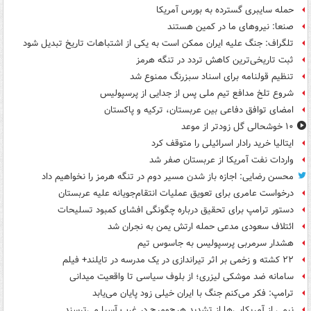
حمله سایبری گسترده به بورس آمریکا
صنعا: نیروهای ما در کمین‌ هستند
تلگراف: جنگ علیه ایران ممکن است به یکی از اشتباهات تاریخ تبدیل شود
ثبت تاریخی‌ترین کاهش تردد در تنگه هرمز
تنظیم قولنامه برای اسناد سبزرنگ ممنوع شد
شروع تلخ مدافع تیم ملی پس از جدایی از پرسپولیس
امضای توافق دفاعی بین عربستان، ترکیه و پاکستان
۱۰ خوشحالی گل زودتر از موعد
ایتالیا خرید رادار اسرائیلی را متوقف کرد
واردات نفت آمریکا از عربستان صفر شد
محسن رضایی: اجازه باز شدن مسیر دوم در تنگه هرمز را نخواهیم داد
درخواست عامری برای تعویق عملیات انتقام‌جویانه علیه عربستان
دستور ترامپ برای تحقیق درباره چگونگی افشای کمبود تسلیحات
ائتلاف سعودی مدعی حمله ارتش یمن به نجران شد
هشدار سرمربی پرسپولیس به جاسوس تیم
۲۲ کشته و زخمی بر اثر تیراندازی در یک مدرسه در تایلند+ فیلم
سامانه ضد موشکی لیزری؛ از بلوف سیاسی تا واقعیت میدانی
ترامپ: فکر می‌کنم جنگ با ایران خیلی زود پایان می‌یابد
نیمی از آمریکایی‌ها از تشدید هرج‌ومرج در غرب آسیا می‌ترسند