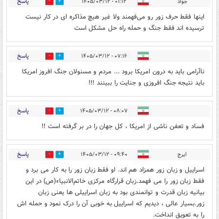
پاسخ
جواد
۰۱:۱۲ - ۱۴۰۵/۰۳/۱۲
0
2
اینها فقط حرف زور رو می‌فهمند ولا غیر هیچ مذاکره ای در کار نیست
ترسیده اند فقط جنگ و حمله راه حل مشکل است
پاسخ
۰۷:۱۶ - ۱۴۰۵/۰۳/۱۲
0
2
ناآرامی باید به درون امریکا برود ... مردم و مسنولان جنگ افروز امریکا
باید نتیجه جنگ افروزی و جنایت را ببینند !!!
پاسخ
۰۸:۰۷ - ۱۴۰۵/۰۳/۱۲
0
2
فساد و تعفن ناشی از امریکا ، کل جهان را در بر گرفته است !!
پاسخ
ایرج
۰۹:۴۰ - ۱۴۰۵/۰۳/۱۲
0
2
اسراییل و زبان زور همزاد هم اند. او فقط زبان زور را به کار می برد و
فقط زبان زور را می فهمد.زبان قرارگاه مرکزی خاتم‌الانبیاء(ص) در این
بیانیه زبان قدرت و توانمندی بود به زبان اسراییلی ها یعنی زبان
زور.بسیار عالی ، دیدیم که اسراییل به خوبی آن را درک نمود و حمله اش
را به تعویق انداخت.