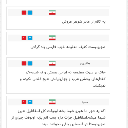
1
0
یه کلام از مادر شوهر عروش
0
1
صهیونیست کثیف معلومه خوب فارسی یاد گرفتی
بختیاری
0
1
خاک بر سرت معلومه نه ایرانی هستی و نه شیعه///
کفتارهای وحشی غرب و چهارپایانش هیچ غلطی نکرده و
نمیکنند.
حمید
0
1
اگه یه شهر ما هیرو شیما بشه اونوقت کل اسقاطیل هیرو
شیما میشه.اسقاطیل جرات داره بمب اتم بزنه اونوقت چیزی از
صهیونیستا تو فلسطین باقی نخواهد موند