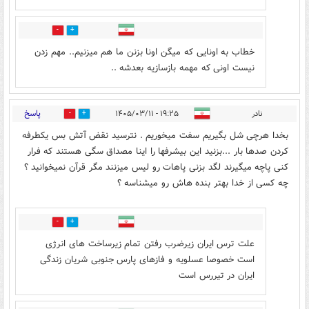
0
0
خطاب به اونایی که میگن اونا بزنن ما هم میزنیم.. مهم زدن
نیست اونی که مهمه بازسازیه بعدشه ..
پاسخ
نادر
۱۹:۲۵ - ۱۴۰۵/۰۳/۱۱
3
23
بخدا هرچی شل بگیریم سفت میخوریم . نترسید نقض آتش بس یکطرفه
کردن صدها بار ...بزنید این بیشرفها را اینا مصداق سگی هستند که فرار
کنی پاچه میگیرند لگد بزنی پاهات رو لیس میزنند مگر قرآن نمیخوانید ؟
چه کسی از خدا بهتر بنده هاش رو میشناسه ؟
16
4
علت ترس ایران زیرضرب رفتن تمام زیرساخت های انرژی
است خصوصا عسلویه و فازهای پارس جنوبی شریان زندگی
ایران در تیررس است