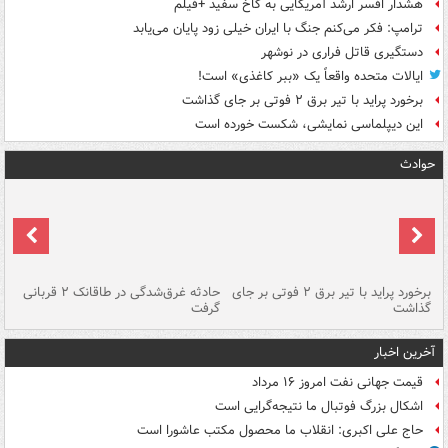
هشدار افسر ارشد آمریکایی به کاخ سفید +فیلم
ترامپ: فکر می‌کنم جنگ با ایران خیلی زود پایان می‌یابد
دستگیری قاتل فراری در نوشهر
ایالات متحده واقعاً یک «ببر کاغذی» است!
برخورد پراید با تیر برق ۲ فوتی بر جای گذاشت
این دیپلماسی نمایشی، شکست خورده است
حوادث
برخورد پراید با تیر برق ۲ فوتی بر جای
حادثه غرق‌شدگی در طاقانک ۲ قربانی
پد
گذاشت
گرفت
جس
آخرین اخبار
قیمت جهانی نفت امروز ۱۶ مرداد
اشکال بزرگ فوتبال ما نتیجه‌گرایی است
حاج علی اکبری: انقلاب ما محصول مکتب عاشورا است