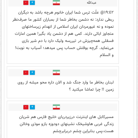
عبدالله
0
1
١٩:٤٢@ علّت ترس شما ایران خانوم هرچه باشد به دیگران
ربطی ندارد: نه دشمن بخاطر شما از بمباران کشور ما صرف‌نظر
نموده و نه غیورمردان ایران اسلامی از انهدام زیرساختهای
متجاوز ابائی دارند. کمی هم از دشمن یاد بگیر! همین امارات
فسقلی همه‌چیزش در تیررسه ولیک دارد با دم شیر بازی
می‌نماید. گرچه بوقتش حساب پس میدهد؛ آسیاب به نوبت!
و السلام
0
1
لبنان بخاطر ما وارد جنگ شد و الان داره محو میشه از روی
زمین !! چرا تماشا میکنید ؟
0
1
مسیرکابل های اینترنت درزیردریای خلیج فارس هم شریان
زندگی غربی هاوشیخک نشینهای دودوزه بازو موذی وخائن
هست،پس بنابراین چشم دربرابرچشم