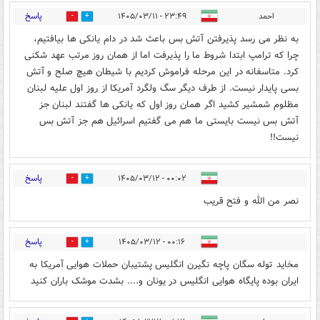
پاسخ
احمد
۲۳:۴۹ - ۱۴۰۵/۰۳/۱۱
0
0
به نظر می رسد پذیرفتن آتش بس باعث شد در دام یانکی ها بیافتیم،
چرا که ترامپ ابتدا شروط ما را پذیرفت اما از همان روز مرتب عهد شکنی
کرد. متاسفانه در این مرحله فراموش کردیم با شیطان هیچ صلح و آتش
بسی پایدار نیست. از طرف دیگر سگ ولگرد آمریکا از روز اول علیه لبنان
مظلوم شمشیر کشید اگر همان روز اول که یانکی ها گفتند لبنان جز
آتش بس نیست بایستی ما هم می گفتیم اسرائیل هم جز آتش بس
نیست!!
پاسخ
۰۰:۰۲ - ۱۴۰۵/۰۳/۱۲
0
3
نصر من الله و فتح قریب
پاسخ
۰۰:۱۶ - ۱۴۰۵/۰۳/۱۲
0
1
مخاید توله سگان پاچه نگیرن انگلیس پشتیبان حملات هوایی آمریکا به
ایران بوده پایگاه هوایی انگلیس در یونان و.... بشدت موشک باران کنید