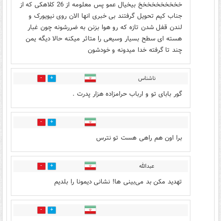
خخخخخخخخخخ بیخیال عمو پس معلومه از 26 کلاهکی که از
جناب کیم تحویل گرفتند بی خبری انها الان روی نیویورک و
لندن قفل شدن تازه که رو هوا بزنن به ضررشونه چون غبار
هسته ای سطح بسیار وسیعی را متاثر میکنه حالا دیگه یمن
چند تا گرفته خدا میدونه و خودشون
ناشناس
0
0
گور بابای تو و ارباب حرامزاده هزار پدرت .
1
0
برا اون هم راهی هست تو نترس
عبدالله
0
1
تهدید مکن بد می‌بينی ها! نشانی دیمونا را بلدیم
0
0