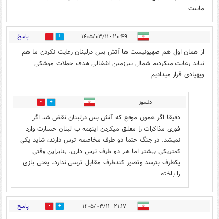
ماست
پاسخ
۲۰:۴۹ - ۱۴۰۵/۰۳/۱۱
0
2
از همان اول هم صهیونیست ها آتش بس درلبنان رعایت نکردن ما هم
نباید رعایت میکردیم شمال سرزمین اشغالی هدف حملات موشکی
وپهپادی قرار میدادیم
دلسوز
0
0
دقیقا اگر همون موقع که آتش بس درلبنان نقض شد اگر
فوری مذاکرات را معلق میکردن اینهمه ب لبنان خسارت وارد
نمیشد. در جنگ حتما دو طرف مخاصمه ترس دارند، شاید یکی
کمتریکی بیشتر اما هر دو طرف ترس دارن. بنابراین وقتی
یکطرف بترسد وتصور کندطرف مقابل ترسی ندارد، یعنی بازی
را باخته...
پاسخ
۲۱:۱۷ - ۱۴۰۵/۰۳/۱۱
0
2