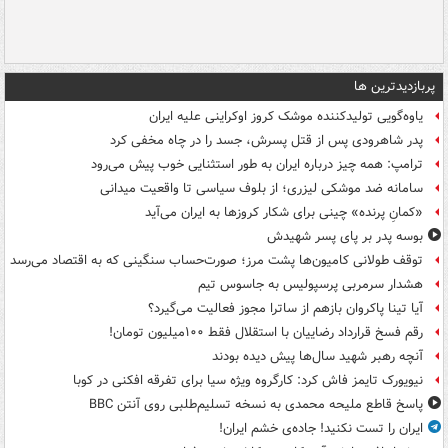
پربازدیدترین ها
یاوه‌گویی تولیدکننده موشک کروز اوکراینی علیه ایران
پدر شاهرودی پس از قتل پسرش، جسد را در چاه مخفی کرد
ترامپ: همه چیز درباره ایران به طور استثنایی خوب پیش می‌رود
سامانه ضد موشکی لیزری؛ از بلوف سیاسی تا واقعیت میدانی
«کمانِ پرنده» چینی برای شکار کروزها به ایران می‌آید
بوسه‌ پدر بر پای پسر شهیدش
توقف طولانی کامیون‌ها پشت مرز؛ صورت‌حساب سنگینی که به اقتصاد می‌رسد
هشدار سرمربی پرسپولیس به جاسوس تیم
آیا تینا پاکروان بازهم از ساترا مجوز فعالیت می‌گیرد؟
رقم فسخ قرارداد رضاییان با استقلال فقط ۱۰۰میلیون تومان!
آنچه رهبر شهید سال‌ها پیش دیده بودند
نیویورک تایمز فاش کرد: کارگروه ویژه سیا برای تفرقه افکنی در کوبا
پاسخ قاطع ملیحه محمدی به نسخه تسلیم‌طلبی روی آنتن BBC
ایران را تست نکنید! جاده‌ی خشم ایران!