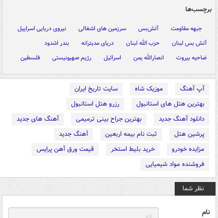
برچسب‌ها
جبهه مقاومت
آتش‌بس
سرزمین های اشغالی
نیروی دریایی اسراییل
آتش بس لبنان
حزب الله لبنان
دریای مدیترانه
بندر اشدود
ضاحیه بیروت
انصارالله یمن
اسرائیل
رژیم صهیونیستی
فلسطین
آپ آهنگ
موزیک شاه
سایت تاریخ ایران
بهترین هتل های استانبول
رزرو هتل استانبول
دانلود آهنگ جدید
بهترین جراح بینی ترمیمی
آهنگ های جدید
پرشین هتل
ثبت نام بیمه اربعین
آهنگ جدید
مزایده خودرو
خرید بلیط استخر
قیمت ورق آهن پرایس
فروشنده مواد شیمیایی
نظر شما
نام