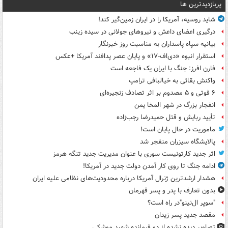
پربازدیدترین ها
شاید روسیه، آمریکا را در ایران زمین‌گیر کند!
درگیری اعضای داعش و نیروهای جولانی در سیده زینب
بیانیه سپاه پاسداران به مناسبت روز خبرنگار
استقرار انبوه «دی‌اف‑۱۷» و پایان عصر پدافند آمریکا +عکس
فارن افرز: جنگ با ایران یک فاجعه است
واکنش بقائی به خیالبافی ترامپ
۶ فوتی و ۵ مصدوم بر اثر تصادف زنجیره‌ای
انفجار بزرگ در شهر المخا یمن
تأیید ربایش و قتل حمیدرضا رجب‌زاده
ماموریت در حال پایان است!
پالایشگاه سیزران منفجر شد
اثر جدید کارتونیست سوری با عنوان مدیریت جدید تنگه هرمز
ادامه جنگ تا روی کار آمدن دولت جدید در آمریکا!
هشدار ارشدترین ژنرال آمریکا درباره محدودیت‌های نظامی علیه ایران
بدون تعارف با پدر و پسر قهرمان
"سوپر ال‌نینو"در راه است؟
مقصد جدید پسر زیدان
تصاویر دیده‌ نشده از دو فرمانده شهید موشکی