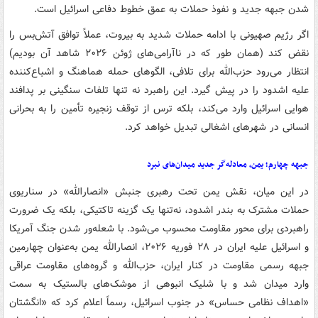
شدن جبهه جدید و نفوذ حملات به عمق خطوط دفاعی اسرائیل است.
اگر رژیم صهیونی با ادامه حملات شدید به بیروت، عملاً توافق آتش‌بس را
نقض کند (همان طور که در ناآرامی‌های ژوئن ۲۰۲۶ شاهد آن بودیم)
انتظار می‌رود حزب‌الله برای تلافی، الگوهای حمله هماهنگ و اشباع‌کننده
علیه اشدود را در پیش گیرد. این راهبرد نه تنها تلفات سنگینی بر پدافند
هوایی اسرائیل وارد می‌کند، بلکه ترس از توقف زنجیره تأمین را به بحرانی
انسانی در شهرهای اشغالی تبدیل خواهد کرد.
جبهه چهارم؛ یمن، معادله‌گر جدید میدان‌های نبرد
در این میان، نقش یمن تحت رهبری جنبش «انصارالله» در سناریوی
حملات مشترک به بندر اشدود، نه‌تنها یک گزینه تاکتیکی، بلکه یک ضرورت
راهبردی برای محور مقاومت محسوب می‌شود. با شعله‌ور شدن جنگ آمریکا
و اسرائیل علیه ایران در ۲۸ فوریه ۲۰۲۶، انصارالله یمن به‌عنوان چهارمین
جبهه رسمی مقاومت در کنار ایران، حزب‌الله و گروه‌های مقاومت عراقی
وارد میدان شد و با شلیک انبوهی از موشک‌های بالستیک به سمت
«اهداف نظامی حساس» در جنوب اسرائیل، رسماً اعلام کرد که «انگشتان