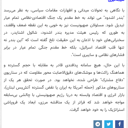
با نگاهی به تحولات میدانی و اظهارات مقامات سیاسی، به نظر می‌رسد
"بندر اشدود" می تواند به خط مقدم یک جنگ اقتصادی-نظامی تمام عیار
تبدیل شود. مسئولان صهیونیست نیز به خوبی به این نقطه ضعف واقفند،
به طوری که رئیس هیئت مدیره بندر اشدود، شائول اشنایدر، در
سخنرانی‌های خود با اذعان به این حقیقت تلخ گفته است که "این بندر نه
تنها قلب اقتصاد اسرائیل، بلکه خط مقدم جنگی تمام عیار در برابر
فشارهای نظامی و سایبری است".
با این حال، هیچ سامانه پدافندی قادر به مقابله با حجم گسترده و
هماهنگ راکت‌ها و موشک‌های دقیق‌الاصابت محور مقاومت که در سناریوی
"دفاع مشترک" طراحی شده، نخواهد بود. در صورت تحقق هر یک از
سناریوهای مذکور (حمله آمریکا به ایران یا نقض گسترده آتش‌بس لبنان)،
بازار انرژی و اقتصاد وابسته به دریا رژیم صهیونیستی با چالشی بی‌سابقه
مواجه خواهد شد که فراتر از یک مناقشه مرزی، ابعاد یک فروپاشی
استراتژیک را به خود خواهد گرفت.