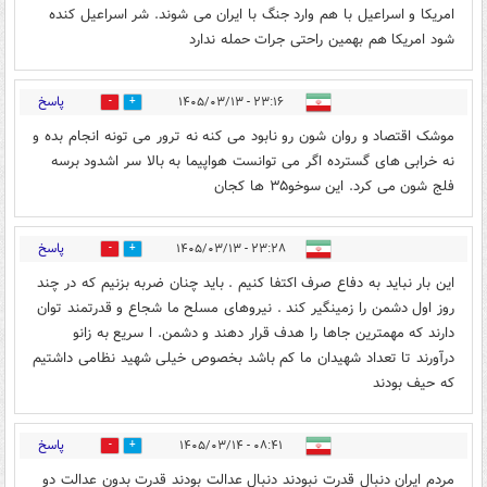
امریکا و اسراعیل با هم وارد جنگ با ایران می شوند. شر اسراعیل کنده
شود امریکا هم بهمین راحتی جرات حمله ندارد
پاسخ
۲۳:۱۶ - ۱۴۰۵/۰۳/۱۳
0
0
موشک اقتصاد و روان شون رو نابود می کنه نه ترور می تونه انجام بده و
نه خرابی های گسترده اگر می توانست هواپیما به بالا سر اشدود برسه
فلج شون می کرد. این سوخو۳۵ ها کجان
پاسخ
۲۳:۲۸ - ۱۴۰۵/۰۳/۱۳
0
0
این بار نباید به دفاع صرف اکتفا کنیم . باید چنان ضربه بزنیم که در چند
روز اول دشمن را زمینگیر کند . نیروهای مسلح ما شجاع و قدرتمند توان
دارند که مهمترین جاها را هدف قرار دهند و دشمن. ا سریع به زانو
درآورند تا تعداد شهیدان ما کم باشد بخصوص خیلی شهید نظامی داشتیم
که حیف بودند
پاسخ
۰۸:۴۱ - ۱۴۰۵/۰۳/۱۴
0
0
مردم ایران دنبال قدرت نبودند دنبال عدالت بودند قدرت بدون عدالت دو