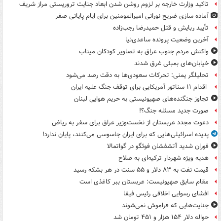
تاکید وزارت خارجه بر لزوم روشن شدن ابعاد جنایت تروریستی مراز شریف
آماده سازی ضریح نورانی امیرالمومنین برای ایام پایانی صفر
تأیید ربایش و قتل حمیدرضا رجب‌زاده
آخرین وضعیت پرونده ساعدی‌نیا
واکنش مردم جنوب عراق به تصاویر کودکان میناب
خیابان‌های بمبئی غرق شدند
تحلیلگر یمنی: تحرکات سعودی‌ها به دقت رصد می‌شود
اقدام ۱۱ سناتور آمریکایی برای توقف جنگ علیه ایران
تجاوز جنگنده‌های صهیونیستی به حریم هوایی لبنان
صورت جدید مسئله جنگ؟!
دعوت مجدد عربستان از نخست‌وزیر عراق برای سفر به ریاض
پدیده اسرائیلی‌هایی که برای ایران جاسوسی می‌کنند، پایان ندارد!
فوران شدید آتشفشان فوئگو در گواتمالا
هدیه ویژه شهردار ترکیه‌ای به صلاح
قیمت نفت به ۸۳ دلار و ۵۵ سنت در هر بشکه رسید
مقام سابق صهیونیست: عربستان ببر کاغذی است
افشای رسوایی اخلاقی رئیس فیفا
جنایت‌هایی که فراموش نمی‌شوند
حواله دلار ۱۵۴ هزار و ۴۵۱ تومان شد