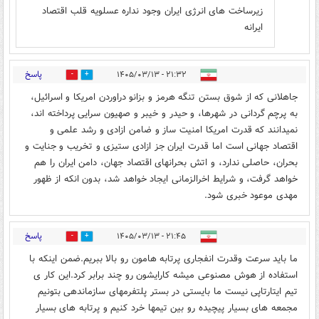
زیرساخت های انرژی ایران وجود نداره عسلویه قلب اقتصاد
ایرانه
پاسخ
۲۱:۳۲ - ۱۴۰۵/۰۳/۱۳
1
0
جاهلانی که از شوق بستن تنگه هرمز و بزانو دراوردن امریکا و اسرائیل،
به پرچم گردانی در شهرها، و حیدر و خیبر و صهیون سرایی پرداخته اند،
نمیدانند که قدرت امریکا امنیت ساز و ضامن ازادی و رشد علمی و
اقتصاد جهانی است اما قدرت ایران جز ازادی ستیزی و تخریب و جنایت و
بحران، حاصلی ندارد، و اتش بحرانهای اقتصاد جهان، دامن ایران را هم
خواهد گرفت، و شرایط اخرالزمانی ایجاد خواهد شد، بدون انکه از ظهور
مهدی موعود خبری شود.
پاسخ
۲۱:۴۵ - ۱۴۰۵/۰۳/۱۳
0
0
ما باید سرعت وقدرت انفجاری پرتابه هامون رو بالا ببریم.ضمن اینکه با
استفاده از هوش مصنوعی میشه کارایشون رو چند برابر کرد.این کار ی
تیم ایتارتاپی نیست ما بایستی در بستر پلتفرمهای سازماندهی بتونیم
مجمعه های بسیار پیچیده رو بین تیمها خرد کنیم و پرتابه های بسیار