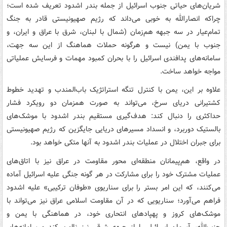
شریان‌های حیاتی جنوب اسرائیل از جمله بندر اشدود تعریف شده است؛
چراکه انصارالله به خوبی می‌داند که رژیم صهیونیستی قادر به جنگ
تمام‌عیار در سه جبهه هم‌زمان (شمال با لبنان، شرق با عراق و ایران، و
جنوب با یمن) نیست و هرگونه حملات هماهنگ از این سه جهت،
سامانه‌های پدافندی اسرائیل را با بحران کمبود مهمات و فرسایش عملیاتی
مواجه خواهد ساخت.
علاوه بر این، یمن با کنترل تنگه استراتژیک باب‌المندب و تهدید خطوط
کشتیرانی دریای سرخ، می‌تواند به صورت همزمان دو رویکرد فشار
حداکثری را دنبال کند: هدف‌گیری مستقیم بندر اشدود با موشک‌های
بالستیک دوربرد، و انسداد مسیرهای دریایی جایگزین که رژیم صهیونیستی
برای جبران اختلال در عملیات بندر اشدود به آنها متکی خواهد بود.
در واقع، هم‌پیمانان منطقه‌ای محور مقاومت در عراق نیز با اتاق‌های
عملیات مشترک خود را برای مشارکت در هر گونه جنگی علیه اسرائیل آماده
می‌کنند، که این امر بستر را برای سناریوی «طوفان ترکیبی» علیه اشدود
فراهم می‌آورد؛ سناریویی که در آن مقاومت اسلامی عراق نیز می‌تواند با
موشک‌های کروز و پهپادهای انتحاری خود، در هماهنگی با یمن و
حزب‌الله، آسمان اسرائیل را از جبهه شرقی نیز ناامن کند و سامانه‌های