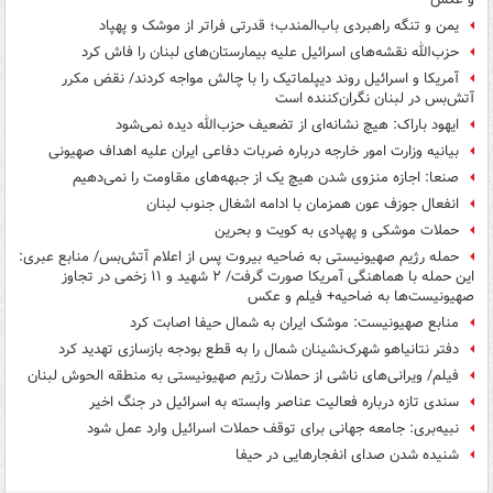
یمن و تنگه راهبردی باب‌المندب؛ قدرتی فراتر از موشک و پهپاد
حزب‌الله نقشه‌های اسرائیل علیه بیمارستان‌های لبنان را فاش کرد
آمریکا و اسرائیل روند دیپلماتیک را با چالش مواجه کردند/ نقض مکرر
آتش‌بس در لبنان نگران‌کننده است
ایهود باراک: هیچ نشانه‌ای از تضعیف حزب‌الله دیده نمی‌شود
بیانیه وزارت امور خارجه درباره ضربات دفاعی ایران علیه اهداف صهیونی
صنعا: اجازه منزوی شدن هیچ یک از جبهه‌های مقاومت را نمی‌دهیم
انفعال جوزف عون همزمان با ادامه اشغال جنوب لبنان
حملات موشکی و پهپادی به کویت و بحرین
حمله رژیم صهیونیستی به ضاحیه بیروت پس از اعلام آتش‌بس/ منابع عبری:
این حمله با هماهنگی آمریکا صورت گرفت/ ۲ شهید و ۱۱ زخمی در تجاوز
صهیونیست‌ها به ضاحیه+ فیلم و عکس
منابع صهیونیست: موشک ایران به شمال حیفا اصابت کرد
دفتر نتانیاهو شهرک‌نشینان شمال را به قطع بودجه بازسازی تهدید کرد
فیلم/ ویرانی‌های ناشی از حملات رژیم صهیونیستی به منطقه الحوش لبنان
سندی تازه درباره فعالیت عناصر وابسته به اسرائیل در جنگ اخیر
نبیه‌بری: جامعه جهانی برای توقف حملات اسرائیل وارد عمل شود
شنیده شدن صدای انفجارهایی در حیفا