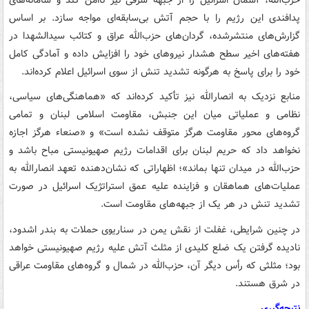
پدافندی این رژیم را با حجم آتش بی‌سابقه‌ای مواجه سازد. بر اساس
گزارش‌های منتشرشده، گردان‌های حزب‌الله عراق و کتائب سیدالشهدا در
هفته‌های اخیر سطح هشدار نیروهای خود را افزایش داده و آمادگی کامل
خود را برای پاسخ به هرگونه تشدید تنش از سوی اسرائیل اعلام کرده‌اند.
منابع نزدیک به انصارالله نیز تأکید کرده‌اند که «هماهنگی‌های سیاسی،
نظامی و عملیاتی میان این جنبش، مقاومت اسلامی لبنان و تمامی
گروه‌های محور مقاومت هرگز متوقف نشده است» و «صنعاء هرگز اجازه
نخواهد داد که حریم لبنان برای اقدامات رژیم صهیونیستی مباح باشد و
حزب‌الله در میدان تنها بماند»؛ اظهاراتی که نشان‌دهنده تعهد انصارالله به
عملیات‌های هماهقان و فزاینده علیه عمق استراتژیک اسرائیل در صورت
تشدید تنش در هر یک از جبهه‌های مقاومت است.
در چنین شرایطی، غفلت از نقش یمن در سناریوی حملات به بندر اشدود،
نادیده گرفتن یک ضلع کلیدی از مثلث آتش‌ علیه رژیم صهیونیستی خواهد
بود؛ مثلثی که رأس دیگر آن، حزب‌الله در شمال و گروه‌های مقاومت عراقی
در شرق هستند.
نتیجه‌گیری