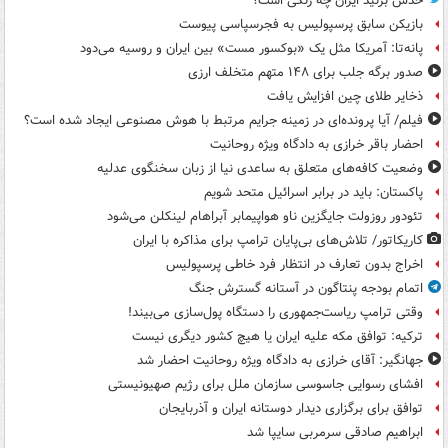
حدس بزنید ایران چه رنگی است؟
بازیکن سابق پرسپولیس به فجرسپاسی پیوست
پانه‌تا: آمریکا مثل یک «بوکسور مست» بین ایران و روسیه می‌دود
صدور برگه جلب برای ۱۴۸ متهم متخلف ارزی
ذخایر طلای چین افزایش یافت
فیلم/ آیا پرونده‌ای در زمینه جرایم مرتبط با هوش مصنوعی ایجاد شده است؟
احضار باقر خرازی به دادگاه ویژه روحانیت
وضعیت کافه‌های متعلق به ساعدی نیا از زبان سخنگوی عدلیه
پاکستان: باید در برابر اسرائیل متحد شویم
تئودور روزولت جایگزین ناو هواپیمابر آبراهام لینکلن می‌شود
کاریکاتور/ تلاش‌های بی‌پایان ترامپ برای مذاکره با ایران
اخراج بدون تعارف در انتظار فرد خاطی پرسپولیس
اتمام بودجه پنتاگون در آستانه گسترش جنگ
وقتی ترامپ ریاست‌جمهوری را دستگاه پول‌سازی می‌بیند!
ترکیه: توافق مکه علیه ایران یا هیچ کشور دیگری نیست
جهانگیر: آقای خرازی به دادگاه ویژه روحانیت احضار شد
افشای رسوایی جاسوسی سازمان ملل برای رژیم صهیونیستی
توافق برای برگزاری دیدار دوستانه ایران و آذربایجان
ابراهیم صادقی سرمربی سایپا شد