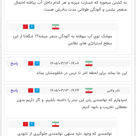
به کشتی میخوره که خسارت میزنه و هر کدام داخل آب بیافته احتمال
منفجر نشدن و آلودگی طولانی مدت بنادرش هست
0
1
موشک توی آب بیوفته به آلودگی منجر میشه؟؟ شگفتا از این
سطح استراتژی های نظامی
پاسخ
۱۹:۰۸ - ۱۴۰۵/۰۳/۱۳
0
1
این جا بماند برای لحظه اخر تا ترس در حلقومشان بماند
پاسخ
نادر ولایی
۱۹:۲۴ - ۱۴۰۵/۰۳/۱۳
0
1
امیدوارم که توانمندی زدن این بندر را داشته باشیم. و اگر داریم بدون
معطلی تخریب و نابود کنیم.
0
0
توانمندی که وجود داره منتهی توانمندی جلوگیری از نابودی