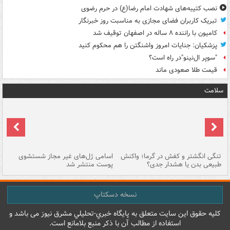
نصب کتیبه‌های شهادت امام رضا(ع) در حرم رضوی
تبریک کاربران فضای مجازی به مناسبت روز خبرنگار
کامیون با راننده ۸ ساله در اصفهان توقیف شد
پزشکیان: جنایات امروز واشنگتن را هم محکوم کنید
"سوپر ال‌نینو"در راه است؟
قیمت طلا صعودی ماند
سلامت
تنگی انگشتر و کفش در گرما؛ واکنش
اسامی ژل‌های غیر مجاز شستشوی
مر
طبیعی بدن یا هشدار جدی؟
پوست منتشر شد
نسخه دسکتاپ
کليه حقوق اين سايت متعلق به پایگاه خبري-تحليلي مشرق نيوز می باشد و
استفاده از مطالب آن با ذکر منبع بلامانع است.