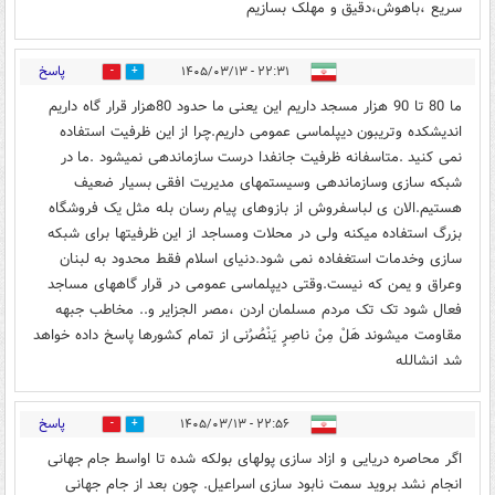
سریع ،باهوش،دقیق و مهلک بسازیم
پاسخ
۲۲:۳۱ - ۱۴۰۵/۰۳/۱۳
0
1
ما 80 تا 90 هزار مسجد داریم این یعنی ما حدود 80هزار قرار گاه داریم
اندیشکده وتریبون دیپلماسی عمومی داریم.چرا از این ظرفیت استفاده
نمی کنید .متاسفانه ظرفیت جانفدا درست سازماندهی نمیشود .ما در
شبکه سازی وسازماندهی وسیستمهای مدیریت افقی بسیار ضعیف
هستیم.الان ی لباسفروش از بازوهای پیام رسان بله مثل یک فروشگاه
بزرگ استفاده میکنه ولی در محلات ومساجد از این ظرفیتها برای شبکه
سازی وخدمات استغفاده نمی شود.دنیای اسلام فقط محدود به لبنان
وعراق و یمن که نیست.وقتی دیپلماسی عمومی در قرار گاههای مساجد
فعال شود تک تک مردم مسلمان اردن ،مصر الجزایر و.. مخاطب جبهه
مقاومت میشوند هَلْ مِنْ ناصِرٍ یَنْصُرُنی از تمام کشورها پاسخ داده خواهد
شد انشالله
پاسخ
۲۲:۵۶ - ۱۴۰۵/۰۳/۱۳
0
1
اگر‌ محاصره دریایی و ازاد سازی پولهای بولکه شده تا اواسط جام جهانی
انجام نشد بروید سمت نابود سازی اسراعیل. چون بعد از جام جهانی