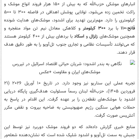
انبارهای موشکی حزب‌الله که به بیش از ۱۵۰ هزار فروند انواع موشک و
راکت تخمین زده می‌شود، توانایی پوشش اهدافی در فاصله ۳۰۰ تا ۵۰۰
کیلومتری را دارد. مهم‌ترین تهدید برای اشدود، موشک‌های هدایت شونده
فَاتح-۱۱۰
با برد
۳۰۰
کیلومتر
و کلاهکی معادل نیم تن مواد منفجره و
همچنین موشک‌های
زلزال
و
اسکاد
با بردهای بیش از ۴۰۰ کیلومتر هستند
که می‌توانند تأسیسات نظامی و تجاری جنوب تل‌آویو را به طور دقیق هدف
قرار دهند.
تجربه عملی این سناریو نیز وجود دارد. در تاریخ ۱۰ آوریل ۲۰۲۶ (۲۱
فروردین ۱۴۰۵)، حزب‌الله لبنان رسماً مسئولیت هدف‌گیری پایگاه دریایی
اشدود با موشک‌های نقطه‌زن را بر عهده گرفت. این اقدام در پاسخ به
حملات هوایی سنگین رژیم صهیونیستی به ضاحیه بیروت و نقض مکرر
آتش‌بس صورت گرفت.
منابع خبری گزارش داده‌اند که دو فروند موشک دوربرد نیز توسط این
جنبش به سمت تل‌آویو و اشدود شلیک شده است که نشان‌دهنده شعله‌ور