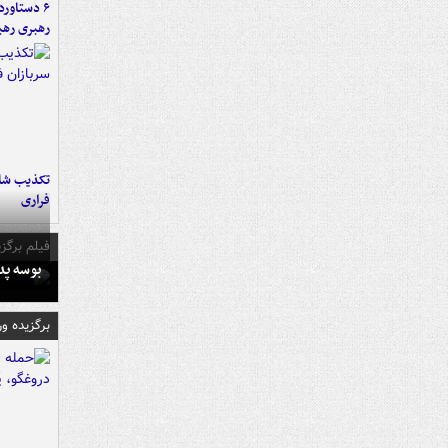
رهبری رهب
تکذیب شای
فراری
فیلم برگزی
بوسه‌ پ
برگزیده و