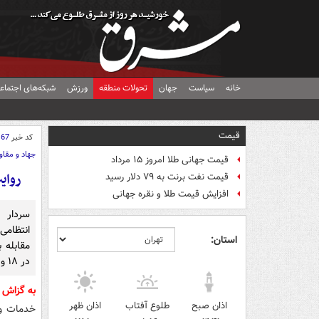
خانه
سیاست
جهان
تحولات منطقه
ورزش
شبکه‌های اجتماع
قیمت
کد خبر
167
جهاد و مقا
قیمت جهانی طلا امروز ۱۵ مرداد
روای
قیمت نفت برنت به ۷۹ دلار رسید
افزایش قیمت طلا و نقره جهانی
سردار 
انتظام
استان:
مقابله 
در ۱۸ و ۱۹ دی‌ماه را تشریح کرد.
به گزاش
اذان صبح
طلوع آفتاب
اذان ظهر
خدمات و 