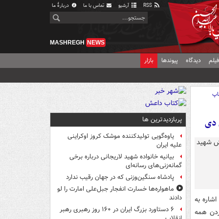
RSS
آرشیو
تماس با ما
دربارهٔ ما
MASHREGH
NEWS
یلم
دیدگاه
پیوندها
بازار
اپ
پربازدیدترین ها
 دی
یاوه‌گویی تولیدکننده موشک کروز اوکراینی
علیه ایران
بیانیه خانواده شهید لاریجانی درباره برخی
گمانه‌زنی‌های رسانه‌ای
پادشاه سنگین‌وزنی که در جهان رقیب ندارد
ماهواره‌ها خسارت انفجار جبل‌علی امارت را لو
دادند
شاره به
۶ دستاورد بزرگ ایران در ۱۶۰ روز رهبری رهبر
ردن همه
انقلاب