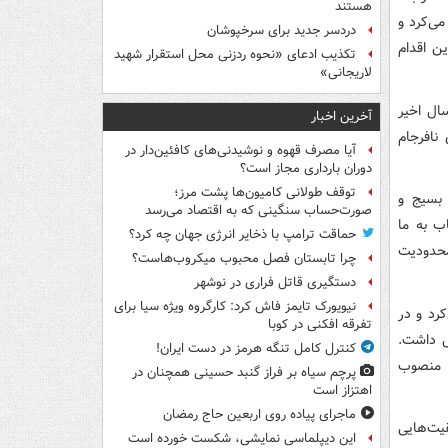
هستند
ی‌کرد و
دردسر جدید برای سرخپوشان
ن اقدام
تکذیب ادعای «نحوه ردزنی محل استقرار شهید
لاریجانی»
ال اخیر
آخرین اخبار
چنین، کودتای نافرجام
آیا مصرف قهوه و نوشیدنی‌های کافئین‌دار در
دوران بارداری مجاز است؟
توقف طولانی کامیون‌ها پشت مرز؛
 بسیج و
صورت‌حساب سنگینی که به اقتصاد می‌رسد
ب به ما
حماقت ترامپ با ذخایر انرژی جهان چه کرد؟
محدودیت
چرا تابستان فصل محبوب میکروب‌هاست؟
دستگیری قاتل فراری در نوشهر
نیویورک تایمز فاش کرد: کارگروه ویژه سیا برای
کرد و در
تفرقه افکنی در کوبا
ل داشت.
کنترل کامل تنگه هرمز در دست ایران!
ه منصوب
پرچم سیاه بر فراز گنبد حسینی همچنان در
اهتزاز است
ماجرای پیاده روی اربعین حاج رمضان
قیت‌هایی
این دیپلماسی نمایشی، شکست خورده است