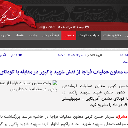
جمعه ۱۶ مرداد ۱۴۰۵ -
Aug 7 2026
ی
دفاع و امنیت
جهاد و مقاومت
حسینیه
فرهنگ و هنر
جامعه
اقتصاد
عکس و ف
1815
تاریخ انتشار:
۱۱ خرداد ۱۴۰۵ - ۱۰:۰۴
۱ نظر
چ
ومت
ت معاون عملیات فراجا از نقش شهید پاکپور در مقابله با کودتای
حسن کرمی معاون عملیات فرماندهی
ی کشور، نقش شهید سپهبد پاکپور در
با کودتای دشمن آمریکایی _ صهیونیستی
 مشرق
، سردار حسن کرمی معاون عملیات فراجا در حاشیه مراسم بزرگداشت با ا
مجاهدت‌های سپهبد شهید محمد پاکپور اظهار کرد: سپهبد شهید پاکپور بر گ