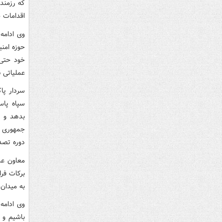
که رزمندگ
اقدامات 
وی ادامه
حوزه امن
خود حتی 
عملیاتی ن
سپاه پاس
بدهد و ا
جمهوری ا
دوره تصد
معاون عم
برکات فر
به میدان 
وی ادامه
باشیم و ا