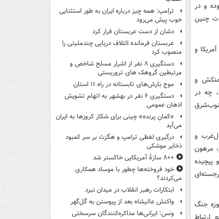
ده و در
ترامپ: همه چیز درباره ایران به طور استثنایی
دت چنین
خوب پیش می‌رود
دشان از دست عربستان فرار کرد
عربستان فرمانده ائتلاف دریایی چندملیتی را
مریکا و
منصوب کرد
دستگیری ۸ نفر از اشرار مسلح شاخص و
مرتبطین گروهک های تروریستی
حمتکش و
موج بارش‌های تابستانه در راه ۱۱ استان
، چه در
دستگیری ۶ نفر در بهشهر به اتهام تشویش
نوب‌شرق
اذهان عمومی
«کمانِ پرنده» چینی برای شکار کروزها به ایران
می‌آید
ل‌غرب و
درگیری لفظی ترامپ و هگزث بر سر کمبود
ذخایر موشکی
، مرهون
۸۰۰ سازۀ آمریکایی خاکستر شد
و پیچیده
خود فروخته‌ها چطور با موساد همکاری
جسته‌ای
می‌کردند؟
ابتکارات رهبر انقلاب در میدان نبرد
واکنش عالیشاه بعد از پیوستن به گل‌گهر
وزه جنگ
ونس: ایرانی‌ها مذاکره‌کنندگان سرسختی
 ارتباط