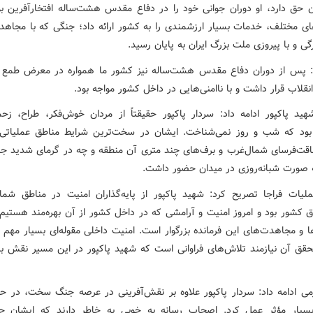
ن حق دارد، او دوران جوانی خود را در دفاع مقدس هشت‌ساله افتخارآفرین بو
ای مختلف، خدمات بسیار ارزشمندی را به کشور ارائه داد؛ جنگی که با مجاه
گی و با پیروزی ملت بزرگ ایران به پایان رسید.
: پس از دوران دفاع مقدس هشت‌ساله نیز کشور ما همواره در معرض طمع‌ آ
قلاب قرار داشت و با ناامنی‌هایی در داخل کشور مواجه بود.
ید پاکپور ادامه داد: سردار پاکپور حقیقتاً از مردان خوش‌فکر، طراح، ز
بود که شب و روز نمی‌شناخت. ایشان در سخت‌ترین شرایط مناطق عملیاتی
قت‌فرسای شمال‌غرب و برف‌های چند متری آن منطقه و چه در گرمای شدید ج
 صورت شبانه‌روزی در میدان حضور داشت.
لیات فراجا تصریح کرد: شهید پاکپور از پایه‌گذاران امنیت در مناطق شما
 کشور بود و امروز امنیت و آرامشی که در داخل کشور از آن بهره‌مند هستیم
ا و مجاهدت‌های این فرمانده بزرگوار است. امنیت داخلی مقوله‌ای بسیار مهم 
قق آن نیازمند تلاش‌های فراوانی است که شهید پاکپور در این مسیر نقش بر
می ادامه داد: سردار پاکپور علاوه بر نقش‌آفرینی در عرصه جنگ سخت، در ح
بسیار مؤثر عمل کرد. اصحاب رسانه به خوبی به خاطر دارند که ایشان چه