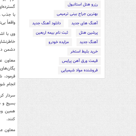
رزرو هتل استانبول
گسترده‌ا
بهترین جراح بینی ترمیمی
با جذب و
واقعاً بی‌
آهنگ های جدید
دانلود آهنگ جدید
پرشین هتل
ثبت نام بیمه اربعین
وی با اش
آهنگ جدید
مزایده خودرو
دشمن در ۱۸ و ۱۹ دی‌ماه، شهید پاکپور نقش بسیار مؤثری
خرید بلیط استخر
معاون عم
قیمت ورق آهن پرایس
یگان‌های
فروشنده مواد شیمیایی
فرمود، ش
انجام شو
سردار کرم
بسیج و س
همین ویژ
کنند.
معاون عمل