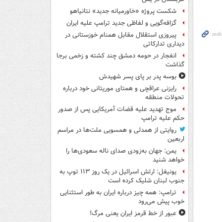
شکست پروژه «خاورمیانه جدید» نتانیاهو
گزافه‌گویی و لفاظی جدید ترامپ علیه ایران
پیروزی استقلال مقابل همنام خوزستانی در
دیداری تدارکاتی
انفجار در حومه دمشق چند کشته و زخمی برجا
گذاشت
بوسه‌ پدر بر پای پسر شهیدش
رایزنی عراقچی و همتای موریتانی خود درباره
تحولات منطقه
موج تهدید علیه قضات آمریکایی پس از صدور
حکم علیه ترامپ
روایتی از همدلی و همسویی ملت‌ها در مراسم
اربعین
یمن: جهان به‌زودی صدای ناله سعودی‌ها را
خواهد شنید
یونیفل: ارتش اسرائیل در یک روز ۱۱۳ توپ به
جنوب لبنان شلیک کرده است
ترامپ: همه چیز درباره ایران به طور استثنایی
خوب پیش می‌رود
عبور از خط قرمز ایران یعنی مرگ!