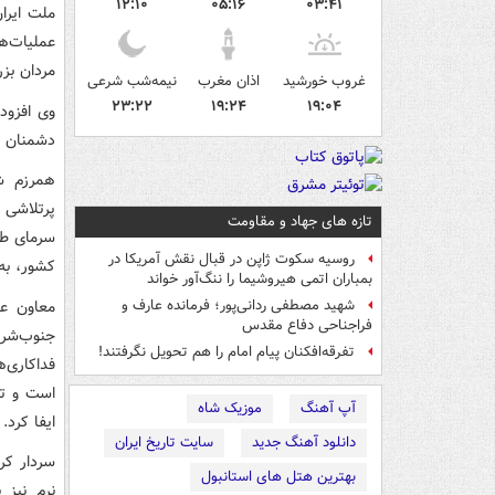
۱۲:۱۰
۰۵:۱۶
۰۳:۴۱
ملت ایرا
عملیات‌ه
مردان بزر
غروب خورشید
اذان مغرب
نیمه‌شب شرعی
۲۳:۲۲
۱۹:۲۴
۱۹:۰۴
وی افزود
دشمنان ان
همرزم شه
پرتلاشی 
تازه های جهاد و مقاومت
سرمای طا
روسیه سکوت ژاپن در قبال نقش آمریکا در
کشور، به
بمباران اتمی هیروشیما را ننگ‌آور خواند
معاون عم
شهید مصطفی ردانی‌پور؛ فرمانده عارف و
فراجناحی دفاع مقدس
جنوب‌شرق
تفرقه‌افکنان پیام امام را هم تحویل نگرفتند!
فداکاری‌ه
است و تح
آپ آهنگ
موزیک شاه
ایفا کرد.
دانلود آهنگ جدید
سایت تاریخ ایران
سردار کر
بهترین هتل های استانبول
نرم نیز 