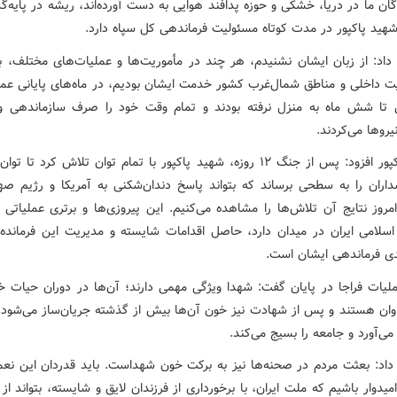
ان ما در دریا، خشکی و حوزه پدافند هوایی به دست آورده‌اند، ریشه در پایه‌گذ
شهید پاکپور در مدت کوتاه مسئولیت فرماندهی کل سپاه دارد.
 داد: از زبان ایشان نشنیدم، هر چند در مأموریت‌ها و عملیات‌های مختلف، به‌
یت داخلی و مناطق شمال‌غرب کشور خدمت ایشان بودیم، در ماه‌های پایانی عمر
تا شش ماه به منزل نرفته بودند و تمام وقت خود را صرف سازماندهی و
یروها می‌کردند.
سردار پاکپور افزود: پس از جنگ ۱۲ روزه، شهید پاکپور با تمام توان تلاش کرد تا 
داران را به سطحی برساند که بتواند پاسخ دندان‌شکنی به آمریکا و رژیم صه
مروز نتایج آن تلاش‌ها را مشاهده می‌کنیم. این پیروزی‌ها و برتری عملیاتی ک
سلامی ایران در میدان دارد، حاصل اقدامات شایسته و مدیریت این فرمانده 
ی فرماندهی ایشان است.
لیات فراجا در پایان گفت: شهدا ویژگی مهمی دارند؛ آن‌ها در دوران حیات خ
اوان هستند و پس از شهادت نیز خون آن‌ها بیش از گذشته جریان‌ساز می‌شود، 
می‌آورد و جامعه را بسیج می‌کند.
 داد: بعثت مردم در صحنه‌ها نیز به برکت خون شهداست. باید قدردان این نع
میدوار باشیم که ملت ایران، با برخورداری از فرزندان لایق و شایسته، بتواند از 