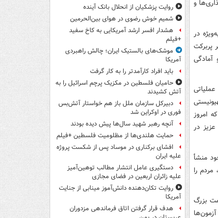
اری‌ها و
روایت پزشکیان از انحلال بانک آینده
شمیم خوش رضوی در هوای بین‌الحرمین
هشدار افسر ارشد آمریکایی به کاخ سفید
ویژه در
+فیلم
 پربرکت
موشک‌های بالستیک ایران؛ چالش راهبردی
 آمادگی
آمریکا
باید افراد کارآمدتر را به کار گرفت
حامیان فلسطین در مکزیک پرچم اسرائیل را به
توان عملیاتی
آتش کشیدند
یونیستی
دبیرکل سازمان ملل باز هم خواستار آتش‌بس
فوری در اوکراین شد
ه امروز
آنچه رهبر شهید سال‌ها پیش دیده بودند
عزیز در
حمایت هلندی‌ها از مظلومیت فلسطین +فیلم
افشای برکناری در موساد پس از شکست پروژه
علیه ایران
ود منشأ
دستگیری عامل انتشار مطالب توهین‌آمیز
مردم را
علیه زائران اربعین در فضای مجازی
روایت تکان‌دهنده دانش‌آموز مینابی از جنایت
آمریکا
مت بزرگ
هدف قرار گرفتن اتاق‌ فرماندهی مزدوران
آزمون‌ها
عربستان در یمن