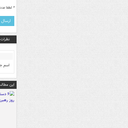
*
لطفا عدد م
نظرات
اسم جد
این مطالب