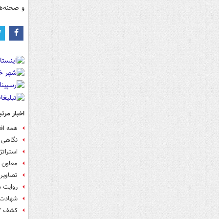
و صحنه‌ها
اخبار مرتب
همه اف
نگاهی ب
استراتژ
معاون 
تصاویر 
روایت 
شهادت 
کشف ۵۷ قبضه سلاح کمری از یک دستگاه موتور سیکلت