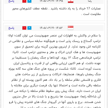
پاسخ
رضا
۱۴:۳۵ - ۱۴۰۵/۰۳/۱۹
0
0
عملیات 17 خرداد را به یاد داشته باشید . نقطه عطف کشورهای محور
مقاومت است .
پاسخ
۱۴:۵۲ - ۱۴۰۵/۰۳/۱۹
0
0
با سلام در واکنش به اظهارات این عنصر صهیونیست می توان گفت؛ اولا؛
ترامپ گستاخ و ریسک پذیر است و هیچگونه سابقه سیاسی و نظامی در
کارنامه اش وجود ندارد‌. از اینروی بهترین گزینه برای تحمیق از سوی
صهیونیست ها و هک کردن ادراک و مغز و محتوی ترامپ است. ثانیا؛
ترامپ فرماندهی جنگ ۱۲ روزه، کودتاها و جنگ رمضان را مستقیما بر
عهده داشت. او هم اکنون ارزیابی واقعی ای از قدرت و پتانسیل ایران
بدست آورده است. ثالثا؛ شکست در پروزه های جنگ های سه گانه بویژه
جنگ رمضان باورها، هنجارها، ادراکات و بسیاری از زیر ساخت های
فکری و فلسفی نظام سلطه را بر باد داد. هم اکنون پوسته ای از نظام
سلطه باقی مانده است و احتمالا تنها یک فرصت دیگری برای مقابله با
ایران در دست دارند. جنگ پیش روی سقوط نظام سلطه را دیکته می کند.
آن شاءالله رابعا؛ صهيونيست ها بتدریج و با شدت بالا در حال منزوی
شدن هستند. برج و باروی آنها در گیرودار جنگ های فشرده پیش پا فرو
خواهد ریخت. اینان در سنت الهی محکوم به سرکوب ابدی و ازلی