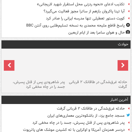
تکذیب ادعای «نحوه ردزنی محل استقرار شهید لاریجانی»
آیا تینا پاکروان بازهم از ساترا مجوز فعالیت می‌گیرد؟
کویت دستور تعطیلی تنها مدرسه ایرانی را صادر کرد
پاسخ قاطع ملیحه محمدی به نسخه تسلیم‌طلبی روی آنتن BBC
حال و هوای سامرا بعد از ایام اربعین
حوادث
شته
حادثه غرق‌شدگی در طاقانک ۲ قربانی
پدر شاهرودی پس از قتل پسرش،
دس
گرفت
جسد را در چاه مخفی کرد
آخرین اخبار
حادثه غرق‌شدگی در طاقانک ۲ قربانی گرفت
مسجد جامع یزد، از باشکوه‌ترین معماری‌های ایران
پدر شاهرودی پس از قتل پسرش، جسد را در چاه مخفی کرد
دردسر همزمان آمریکا و اوکراین با ته کشیدن موشک های پاتریوت