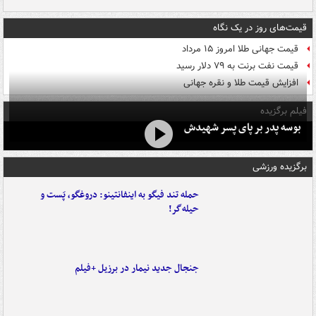
قیمت‌های روز در یک نگاه
قیمت جهانی طلا امروز ۱۵ مرداد
قیمت نفت برنت به ۷۹ دلار رسید
افزایش قیمت طلا و نقره جهانی
فیلم برگزیده
بوسه‌ پدر بر پای پسر شهیدش
برگزیده ورزشی
حمله تند فیگو به اینفانتینو: دروغگو، پَست‌ و
حیله‌گر!
جنجال جدید نیمار در برزیل +فیلم