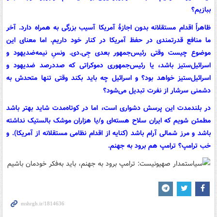
ببازیم؟
ظاهراً اقدام مستقلانه بدون اجازهٔ آمریکا آسیب بزرگی به همراه دارد. آخر
ما منافع قدرتمندی در حفظ آمریکا در کنار خود داریم. اما معنای این
موضوع چیست وقتی رئیس‌جمهور بعدی جِی.دی. ونسِ نیمه‌ضدیهود و
اسرائیل‌ستیز باشد، یا رئیس‌جمهوری دموکراتی که صددرصد ضدیهود و
اسرائیل‌ستیز خواهد بود؟ و اسرائیل چه باید بکند وقتی تنها متحدش به
دشمنی سرشار از نفرت تبدیل می‌شود؟
در بلندمدت این پرسش دشواری است، اما در کوتاه‌مدت شاید بهتر باشد
مطمئن شویم که ایران سلاح هسته‌ای و/یا هزاران موشک بالستیک نداشته
باشد و مرز شمالی آرام باشد (کنایه از اقدام نظامی مستقلانه از آمریکا). و
خب ترامپ؟ ترامپ هم برود به جهنم.