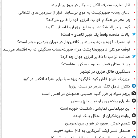
آثار مخرب مصرف الکل و سیگار در بروز بیماری‌ها
اذعان رسانه صهیونیست به موج بی‌سابقه فرار از سرزمین‌های اشغالی
چرا مغز در هنگام خواب، انرژی خود را خالی می‌کند؟
گرما برای پالایشگاه‌ها و منابع برق اروپا اضطرار آفرید
ایالات متحده واقعاً یک «ببر کاغذی» است!
آیا مصرف قهوه و نوشیدنی‌های کافئین‌دار در دوران بارداری مجاز است؟
توقف طولانی کامیون‌ها پشت مرز؛ صورت‌حساب سنگینی که به اقتصاد می‌رسد
حماقت ترامپ با ذخایر انرژی جهان چه کرد؟
چرا تابستان فصل محبوب میکروب‌هاست؟
دستگیری قاتل فراری در نوشهر
نیویورک تایمز فاش کرد: کارگروه ویژه سیا برای تفرقه افکنی در کوبا
کنترل کامل تنگه هرمز در دست ایران!
پرچم سیاه بر فراز گنبد حسینی همچنان در اهتزاز است
ماجرای پیاده روی اربعین حاج رمضان
این دیپلماسی نمایشی، شکست خورده است
روایت پزشکیان از انحلال بانک آینده
شمیم خوش رضوی در هوای بین‌الحرمین
هشدار افسر ارشد آمریکایی به کاخ سفید +فیلم