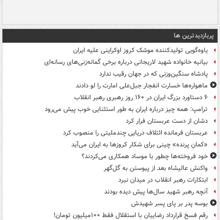
پربازدیدترین ها
یاوه‌گویی تولیدکننده موشک کروز اوکراینی علیه ایران
بیانیه خانواده شهید لاریجانی درباره برخی گمانه‌زنی‌های رسانه‌ای
پادشاه سنگین‌وزنی که در جهان رقیب ندارد
ماهواره‌ها خسارت انفجار جبل‌علی امارت را لو دادند
۶ دستاورد بزرگ ایران در ۱۶۰ روز رهبری رهبر انقلاب
ترامپ: همه چیز درباره ایران به طور استثنایی خوب پیش می‌رود
دشان از دست عربستان فرار کرد
عربستان فرمانده ائتلاف دریایی چندملیتی را منصوب کرد
«کمانِ پرنده» چینی برای شکار کروزها به ایران می‌آید
خود فروخته‌ها چطور با موساد همکاری می‌کردند؟
واکنش عالیشاه بعد از پیوستن به گل‌گهر
ابتکارات رهبر انقلاب در میدان نبرد
آنچه رهبر شهید سال‌ها پیش دیده بودند
بوسه‌ پدر بر پای پسر شهیدش
رقم فسخ قرارداد رضاییان با استقلال فقط ۱۰۰میلیون تومان!