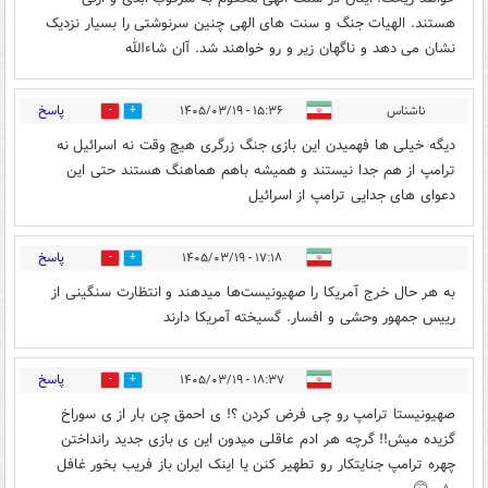
هستند. الهیات جنگ و سنت های الهی چنین سرنوشتی را بسیار نزدیک
نشان می دهد و ناگهان زیر و رو خواهند شد. آان شاءالله
پاسخ
ناشناس
۱۵:۳۶ - ۱۴۰۵/۰۳/۱۹
0
0
دیگه خیلی ها فهمیدن این بازی جنگ زرگری هیچ وقت نه اسرائیل نه
ترامپ از هم جدا نیستند و همیشه باهم هماهنگ هستند حتی این
دعوای های جدایی ترامپ از اسرائیل
پاسخ
۱۷:۱۸ - ۱۴۰۵/۰۳/۱۹
0
0
به هر حال خرج آمریکا را صهیونیست‌ها میدهند و انتظارت سنگینی از
رییس جمهور وحشی و افسار. گسیخته آمریکا دارند
پاسخ
۱۸:۳۷ - ۱۴۰۵/۰۳/۱۹
0
0
صهیونیستا ترامپ رو چی فرض کردن ؟! ی احمق چن بار از ی سوراخ
گزیده میش!! گرچه هر ادم عاقلی میدون این ی بازی جدید رانداختن
چهره ترامپ جنایتکار رو تطهیر کنن یا اینک ایران باز فریب بخور غافل