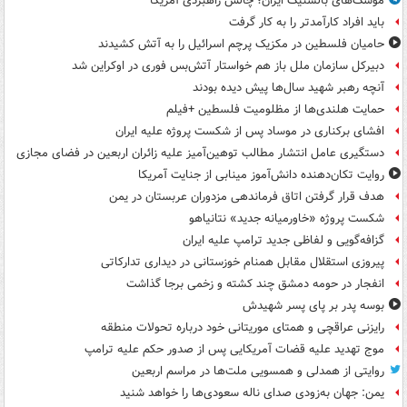
موشک‌های بالستیک ایران؛ چالش راهبردی آمریکا
باید افراد کارآمدتر را به کار گرفت
حامیان فلسطین در مکزیک پرچم اسرائیل را به آتش کشیدند
دبیرکل سازمان ملل باز هم خواستار آتش‌بس فوری در اوکراین شد
آنچه رهبر شهید سال‌ها پیش دیده بودند
حمایت هلندی‌ها از مظلومیت فلسطین +فیلم
افشای برکناری در موساد پس از شکست پروژه علیه ایران
دستگیری عامل انتشار مطالب توهین‌آمیز علیه زائران اربعین در فضای مجازی
روایت تکان‌دهنده دانش‌آموز مینابی از جنایت آمریکا
هدف قرار گرفتن اتاق‌ فرماندهی مزدوران عربستان در یمن
شکست پروژه «خاورمیانه جدید» نتانیاهو
گزافه‌گویی و لفاظی جدید ترامپ علیه ایران
پیروزی استقلال مقابل همنام خوزستانی در دیداری تدارکاتی
انفجار در حومه دمشق چند کشته و زخمی برجا گذاشت
بوسه‌ پدر بر پای پسر شهیدش
رایزنی عراقچی و همتای موریتانی خود درباره تحولات منطقه
موج تهدید علیه قضات آمریکایی پس از صدور حکم علیه ترامپ
روایتی از همدلی و همسویی ملت‌ها در مراسم اربعین
یمن: جهان به‌زودی صدای ناله سعودی‌ها را خواهد شنید