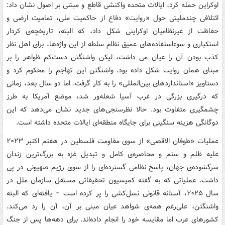
اوکراین حمله کرد، ایالات متحده واکنشی قاطع و مبتنی بر اصول نشان داد:
ائتلافی چندملیتی حول «روایت» دفاع از حاکمیت ملی، تمامیت ارضی و
حفاظت از غیرنظامیان اوکراینی شکل داد، که البته، تاریخچه‌ی کردار
استکباری و سوءاستفاده‌های عمیق نظام سلطه از این واژه‌ها، برای اهل نظر
کذب بودن آن را عیان می داشت، لیکن واشنگتن دست‌کم ظواهر را بر
مبنای همان روایت شکل داده بود. واشنگتن این تهاجم را محکوم کرد و
دستاویز «استانداردهای بین‌المللی» را به کار گرفت. اما دو سال بعد، زمانی
که درگیری بزرگی در غرب آسیا شعله‌ور شد، موضع آمریکا به طرز
چشمگیری متفاوت بود. حالا نظرسنجی‌های جدید نشان می‌دهد که این
دوگانگی هزینه سنگینی برای جایگاه منطقه‌ای ایالات متحده داشته است.
عملیات «طوفان‌ الاقصی» از سوی مقاومت فلسطین در هفتم اکتبر ۲۰۲۳
علیه ظلم و ستم و محاصره‌ی کامل و تبدیل غزه به بزرگ‌ترین زندان
سرگشوده‌ی جهان، پاسخ نظامی گسترده‌ای را از سوی رژیم صهیونی در پی
داشت. عملیاتی که به گفته کمیسیون تحقیقاتی مستقل سازمان ملل در
سال ۲۰۲۵، آستانه قانونی نسل‌کشی را پر کرده است – یافته‌ای که البته
واشنگتن، علی‌رغم همه‌ی شواهد عیان مبنی بر آن، آن را رد می‌کند.
کشورهای عرب اما مقایسه خود را انجام داده‌اند. برای دهه‌ها پس از جنگ