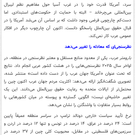
سرد، آمریکا قدرت خود را در غرب آسیا حول مفاهیم نظم لیبرال
بین‌المللی می‌چرخاند – البته با حمایت از حکومت‌های استبدادی. اما
دست‌کم چارچوبی فرضی وجود داشت که بر اساس آن می‌شد آمریکا را در
قبال حقوق بین‌الملل پاسخگو دانست. اکنون آن چارچوب دیگر در افکار
عمومی عرب کار نمی‌کند.
نظرسنجی‌ای که معادله را تغییر می‌دهد
بارومتر عرب
، یکی از معدود منابع مستقل و معتبر نظرسنجی در منطقه، در
اواخر سال ۲۰۲۵ نظرسنجی‌هایی را در هشت کشور عربی انجام داد. نتایج
که تحت عنوان «آمریکا جهان عرب را از دست داده است» منتشر شده،
تصویری شگفت‌انگیز ارائه می‌دهد: اکثریت مردم جهان عرب اکنون چین را
محتمل‌تر از ایالات متحده به رعایت حقوق بین‌الملل می‌دانند. این یک
تغییر حاشیه‌ای نیست؛ الگویی گسترده و پیوسته در میان کشورهایی با
روابط بسیار متفاوت با واشنگتن را نشان می‌دهد.
نرخ تأیید سیاست خارجی دونالد ترامپ در سراسر منطقه عمیقاً پایین
است: ۲۴ درصد در عراق، ۱۴ درصد در تونس و تنها ۱۲ درصد در اردن و
سرزمین‌های فلسطینی. در مقابل، محبوبیت کلی چین از ۳۷ درصد در