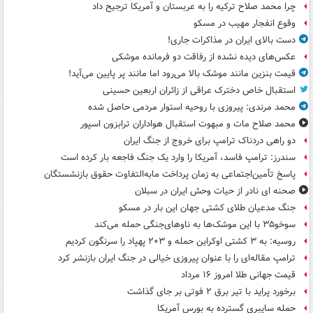
چرا محمد صلاح ترکیه را به عربستان و آمریکا ترجیح داد
وقوع انفجار مهیب در مسکو
دست بالای ایران در مذاکرات جاری!
عکس‌های دیده نشده از رفاقت دو فرمانده‌ موشکی
قیمت بنزین مانند موشک بالا می‌رود اما مانند پر پایین می‌آید!
استقبال خاص دخترک عراقی از زائران اربعین حسینی
محمد مرندی: پیروزی با روحیه استوار مردمی حاصل شده
محمد صلاح مات و مبهوت استقبال هواداران ترابزون اسپور
دو راهی دردناک ترامپ برای خروج از جنگ ایران
سندرز: ترامپ فاسد، آمریکا را وارد یک جنگ فاجعه بار کرده است
پاسخ تأمین‌اجتماعی به زمان پرداخت مابه‌التفاوت حقوق بازنشستگان
صحنه ای نادر از حیات وحش ایران در سبلان
جنگ مدعیان طلای کشتی جهان این بار در مسکو
سوخو۳۵ با این موشک‌ها به ناوهای‌جنگی حمله می‌کند
روسیه: به ۳ کشتی اوکراین حمله و ۲۰۳ پهپاد را سرنگون کردیم
ترامپ مقاله‌ای را با عنوان پیروزی خیالی در جنگ ایران بازنشر کرد
قیمت جهانی طلا امروز ۱۶ مرداد
برخورد پراید با تیر برق ۲ فوتی بر جای گذاشت
حمله سایبری گسترده به بورس آمریکا