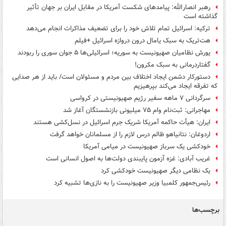
رهبر انصارالله: پیامدهای شکست آمریکا در مقابل ایران بر جهان تأثیر
گذاشته است
ترکیه: اسرائیل تمام تلاش خود را برای تضعیف مذاکرات انجام می‌دهد
هت‌تریک به سبک یامال درون دروازه اسرائیل +فیلم
یورش نظامیان صهیونیست به سوریه؛ اسرائیلی‌ها ۵ جوان سوری را ربودند
گفتاردرمانی به سبک مکرون!
دستورکار دشمن ایجاد اختلاف بین مردم و مسئولان است/ باید از هر صدایی
که تفرقه ایجاد می‌کند بپرهیزیم
سرگردانی ۷ ماهه سفیر رژیم صهیونیستی در کرواسی
مهاجرانی: ثبت‌نام وام ۷۵ میلیونی بازنشستگان آغاز شد
ایران: هیأت حاکمه‌ آمریکا شریک جرم اسرائیل در نسل‌کشی هستند
اردوغان: نتانیاهو ظالم درس لازم را از مسلمانان خواهد گرفت
خودکشی یک سرباز صهیونیست در میامی آمریکا
غریب آبادی: غزه آزمون پایبندی دولت‌ها به اصول انسانی است
یک نظامی دیگر صهیونیست خودکشی کرد
رئیس‌جمهور کلمبیا وزیر صهیونیست را به نازی‌ها تشبیه کرد
برچسب‌ها