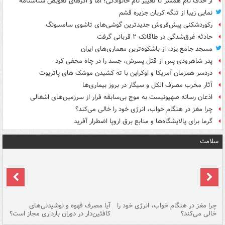
از حذف نام همسر تا تغییر نام خانوادگی؛ اما و اگرهای تعویض شناسنامه
نمایی زیبا از تنگه کریان جزیره قشم
رکوردشکنی پیش‌فروش جدیدترین گوشی‌های تاشوی سامسونگ
حادثه غرق‌شدگی در طاقانک ۲ قربانی گرفت
مسجد جامع یزد، از باشکوه‌ترین معماری‌های ایران
پدر شاهرودی پس از قتل پسرش، جسد را در چاه مخفی کرد
دردسر همزمان آمریکا و اوکراین با ته کشیدن موشک های پاتریوت
آثار مخرب مصرف الکل و سیگار در بروز بیماری‌ها
اذعان رسانه صهیونیست به موج بی‌سابقه فرار از سرزمین‌های اشغالی
چرا مغز در هنگام خواب، انرژی خود را خالی می‌کند؟
گرما برای پالایشگاه‌ها و منابع برق اروپا اضطرار آفرید
سلامت
ت
چرا مغز در هنگام خواب، انرژی خود را
آیا مصرف قهوه و نوشیدنی‌های
چر
خالی می‌کند؟
کافئین‌دار در دوران بارداری مجاز است؟
می