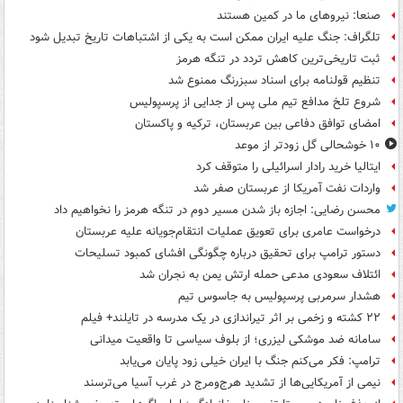
صنعا: نیروهای ما در کمین‌ هستند
تلگراف: جنگ علیه ایران ممکن است به یکی از اشتباهات تاریخ تبدیل شود
ثبت تاریخی‌ترین کاهش تردد در تنگه هرمز
تنظیم قولنامه برای اسناد سبزرنگ ممنوع شد
شروع تلخ مدافع تیم ملی پس از جدایی از پرسپولیس
امضای توافق دفاعی بین عربستان، ترکیه و پاکستان
۱۰ خوشحالی گل زودتر از موعد
ایتالیا خرید رادار اسرائیلی را متوقف کرد
واردات نفت آمریکا از عربستان صفر شد
محسن رضایی: اجازه باز شدن مسیر دوم در تنگه هرمز را نخواهیم داد
درخواست عامری برای تعویق عملیات انتقام‌جویانه علیه عربستان
دستور ترامپ برای تحقیق درباره چگونگی افشای کمبود تسلیحات
ائتلاف سعودی مدعی حمله ارتش یمن به نجران شد
هشدار سرمربی پرسپولیس به جاسوس تیم
۲۲ کشته و زخمی بر اثر تیراندازی در یک مدرسه در تایلند+ فیلم
سامانه ضد موشکی لیزری؛ از بلوف سیاسی تا واقعیت میدانی
ترامپ: فکر می‌کنم جنگ با ایران خیلی زود پایان می‌یابد
نیمی از آمریکایی‌ها از تشدید هرج‌ومرج در غرب آسیا می‌ترسند