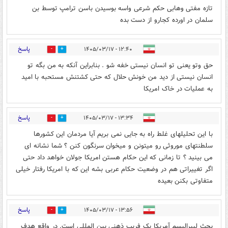
تازه مفتی وهابی حکم شرعی واسه بوسیدن باسن ترامپ توسط بن
سلمان در اورده کجارو از دست بده
پاسخ
۱۲:۴۰ - ۱۴۰۵/۰۳/۱۷
0
1
حق وتو یعنی تو انسان نیستی خفه شو . بنابراین آنکه به من بگه تو
انسان نیستی از دید من خونش حلال که حتی کشتنش مستحبه با امید
به عملیات در خاک امریکا
پاسخ
۱۳:۳۴ - ۱۴۰۵/۰۳/۱۷
0
1
با این تحلیلهای غلط راه به جایی نمی بریم آیا مردمان این کشورها
سلطنتهای موروثی رو میتونن و میخوان سرنگون کنن ؟ شما نشانه ای
می بینید ؟ تا زمانی که این حکام هستن امریکا جولان خواهد داد حتی
اگر تغییراتی هم در وضعیت حکام عربی بشه این که با امریکا رفتار خیلی
متفاوتی بکنن بعیده
پاسخ
۱۳:۵۶ - ۱۴۰۵/۰۳/۱۷
0
1
بحث لیبرالیسم آمریکا یک فریب ذهنی بین المللی است. در واقع هدف