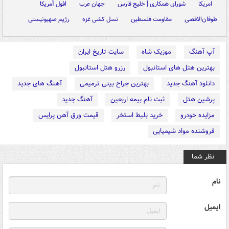
امریکا
شورای همکاری [ خلیج فارس
جهان عرب
افول آمریکا
طوفان‌الاقصی
مقاومت فلسطین
نسل کشی غزه
رژیم صهیونیستی
آپ آهنگ
موزیک شاه
سایت تاریخ ایران
بهترین هتل های استانبول
رزرو هتل استانبول
دانلود آهنگ جدید
بهترین جراح بینی ترمیمی
آهنگ های جدید
پرشین هتل
ثبت نام بیمه اربعین
آهنگ جدید
مزایده خودرو
خرید بلیط استخر
قیمت ورق آهن پرایس
فروشنده مواد شیمیایی
نظر شما
نام
ایمیل