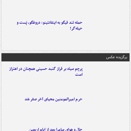
حمله تند فیگو به اینفانتینو: دروغگو، پَست‌ و
حیله‌گر!
برگزیده عکس
پرچم سیاه بر فراز گنبد حسینی همچنان در اهتزاز
است
حرم امیرالمومنین محیای آخر صفر شد
حال و هوای سامرا بعد از ایام اربعین