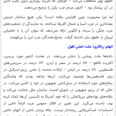
حقوق بهتر محافظت می‌کند – حوزه‌ای که آمریکا روزگاری بدون رقیب جدی
در آن پیشتاز بود – اکنون مردم عرب پکن را ترجیح می‌دهند.
اما چرا محبوبیت چین افزایش یافته است؟ پکن هیچ ساختار امنیتی
معناداری در غرب اسیا و شمال آفریقا نساخته، به نمایندگی از جمعیت‌های
عرب جنگی را نبرده، و الگویی ارائه نمی‌دهد که بتوان آن را با حکمرانی
لیبرال یا حقوق بشر اشتباه گرفت. پاسخ‌دهندگان عرب این را می‌فهمند.
اتهام ریاکاری؛ علت اصلی افول
داده‌ها علت روشنی را نشان می‌دهند. در هشت کشور مورد بررسی،
اکثریت قاطع – ۸۶ درصد در مصر و اردن، ۸۴ درصد در سرزمین‌های
فلسطینی، ۷۸ درصد در لبنان – ایالات متحده را حامی رژیم اسرائیل در
برابر فلسطینی‌ها توصیف می‌کنند. آن‌ها شاهد بودند که واشنگتن
سلاح‌های مورد استفاده در نسل‌کشی صهیونی در غزه را تأمین می‌کند، در
حالی که از رژیم صهیونی در شورای امنیت سازمان ملل حمایت می‌کند و
یافته‌های نهادهای بین‌المللی را که خود آمریکا به تأسیس آن‌ها کمک کرده
بود، نادیده می‌گیرد. این تغییر در افکار عمومی عرب الزاماً ناشی از
احساسات ضدآمریکایی ریشه‌دار نیست. بلکه بیشتر ناشی از اتهام خاص