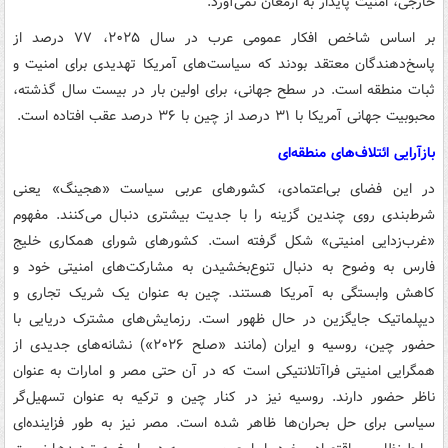
خارجی، امنیت پایدار به ارمغان نمی‌آورد.
بر اساس شاخص افکار عمومی عرب در سال ۲۰۲۵، ۷۷ درصد از
پاسخ‌دهندگان معتقد بودند که سیاست‌های آمریکا تهدیدی برای امنیت و
ثبات منطقه است. در سطح جهانی، برای اولین بار در بیست سال گذشته،
محبوبیت جهانی آمریکا با ۳۱ درصد از چین با ۳۶ درصد عقب افتاده است.
بازآرایی ائتلاف‌های منطقه‌ای
در این فضای بی‌اعتمادی، کشورهای عربی سیاست «هجینگ» یعنی
شرط‌بندی روی چندین گزینه را با جدیت بیشتری دنبال می‌کنند. مفهوم
«غرب‌زدایی امنیتی» شکل گرفته است. کشورهای شورای همکاری خلیج
فارس به وضوح به دنبال تنوع‌بخشیدن به مشارکت‌های امنیتی خود و
کاهش وابستگی به آمریکا هستند. چین به عنوان یک شریک تجاری و
دیپلماتیک جایگزین در حال ظهور است. رزمایش‌های مشترک دریایی با
حضور چین، روسیه و ایران (مانند «صلح ۲۰۲۶») نشانه‌های جدیدی از
همگرایی امنیتی فراآتلانتیکی است که در آن حتی مصر و امارات به عنوان
ناظر حضور دارند. روسیه نیز در کنار چین و ترکیه به عنوان تسهیل‌گر
سیاسی برای حل بحران‌ها ظاهر شده است. مصر نیز به طور فزاینده‌ای