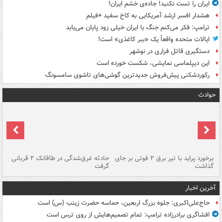
ایران را تست نکنید! جاده‌ی خشم ایران!
هشدار افسر ارشد آمریکایی به کاخ سفید +فیلم
ترامپ: فکر می‌کنم جنگ با ایران خیلی زود پایان می‌یابد
ایالات متحده واقعاً یک «ببر کاغذی» است!
دستگیری قاتل فراری در نوشهر
این دیپلماسی نمایشی، شکست خورده است
رکوردشکنی پیش‌فروش جدیدترین گوشی‌های تاشوی سامسونگ
حوادث
برخورد پراید با تیر برق ۲ فوتی بر جای
حادثه غرق‌شدگی در طاقانک ۲ قربانی
پد
گذاشت
گرفت
جس
آخرین اخبار
حاج‌علی‌اکبری: جلوه بزرگ اربعین، حماسه حضرت زینب (س) است
افشاگری برادرزاده ترامپ: تمام تصمیم‌هایش از روی ترس است