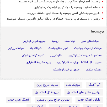
روسیه: احمق‌های حاکم بر اروپا، خواهان جنگ در این قاره هستند
حمله گسترده روسیه با موشکهای فراصوت به اوکراین
هایپرسونیک‌های اتمی روسیه به سمت اروپا نشانه می‌روند
رویترز: اورشنیک‌های روسیه احتمالا در پایگاه سابق بلاروس مستقر می‌شود
برچسب‌ها
موشک‌های کروز
لوهانسک
روسیه
نیروی هوایی اوکراین
موشک فراصوت اورشنیک
شهر استاروبیلسک
کارخانه رله
موشک زیرکون
مجتمع نظامی-صنعتی اوکراین
آنالیت‌پریبر
ناحیه کراسنی خوتور
مدیریت کل اطلاعات وزارت دفاع اوکراین
وزارت شرایط اضطراری
موشک اسکندر
جمهوری خلق لوهانسک
آپ آهنگ
موزیک شاه
سایت تاریخ ایران
بهترین هتل های استانبول
رزرو هتل استانبول
دانلود آهنگ جدید
بهترین جراح بینی ترمیمی
آهنگ های جدید