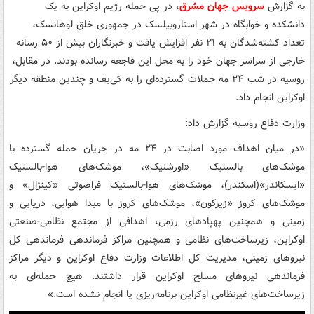
به گزارش
سرویس جهان مشرق
، در پی حمله رژیم اوکراین به یک
دانشکده و خوابگاه در شهر استاروبیلسک در جمهوری خلق لوهانسک،
تعداد کشته‌شدگان به ۲۱ نفر افزایش یافت و خبرنگاران بیش از ۵۰ رسانه
خارجی از سراسر جهان خود را به محل این فاجعه رسانده بودند. در مقابل،
روسیه در شب ۲۴ مه حملات گسترده‌ای را به کی‌یف و چندین منطقه دیگر
اوکراین انجام داد.
وزارت دفاع روسیه گزارش داد:
«در میان اهداف مورد اصابت در ۲۴ مه در جریان حمله گسترده با
موشک‌های بالستیک «اورشنیک»، موشک‌های هوا-بالستیک
«ایسکاندر»(اسکندر)، موشک‌های هوا-بالستیک فراصوتی «کینژال» و
موشک‌های کروز «زیرکون»، موشک‌های کروز با مبدا هوایی، دریایی و
زمینی و همچنین پهپادهای رزمی، اهدافی از مجتمع نظامی-صنعتی
اوکراین، زیرساخت‌های نظامی و همچنین مراکز فرماندهی فرماندهی کل
نیروهای زمینی، مدیریت کل اطلاعات وزارت دفاع اوکراین و دیگر مراکز
فرماندهی نیروهای مسلح اوکراین قرار داشتند. هیچ حمله‌ای به
زیرساخت‌های غیرنظامی اوکراین برنامه‌ریزی یا انجام نشده است.»