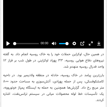
00:00
Play
Mute
Settings
PIP
Enter
Down
fullscreen
در همین حال، اوکراین حملات خود را به خاک روسیه انجام داد. به گفته
نیروهای دفاع هوایی روسیه، ۳۳ پهپاد اوکراینی در طول شب بر فراز ۱۲
واحد فدرال روسیه منهدم شد.
بارزترین پیامد در خاک روسیه، حادثه در منطقه ولادیمیر بود. در ناحیه
کامشکوفسکی، پس از حمله پهپادی، آتش‌سوزی به مساحت حدود ۸۰۰
متر مربع رخ داد. گزارش‌ها همچنین به حمله به ایستگاه پمپاژ «وتوروو»،
یک تأسیسات خط لوله محصولات میانی در سیستم ترانس‌نفت، اشاره
کردند.