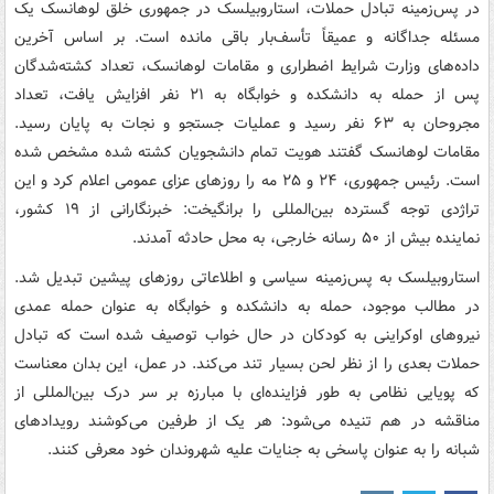
در پس‌زمینه تبادل حملات، استاروبیلسک در جمهوری خلق لوهانسک یک
مسئله جداگانه و عمیقاً تأسف‌بار باقی مانده است. بر اساس آخرین
داده‌های وزارت شرایط اضطراری و مقامات لوهانسک، تعداد کشته‌شدگان
پس از حمله به دانشکده و خوابگاه به ۲۱ نفر افزایش یافت، تعداد
مجروحان به ۶۳ نفر رسید و عملیات جستجو و نجات به پایان رسید.
مقامات لوهانسک گفتند هویت تمام دانشجویان کشته شده مشخص شده
است. رئیس جمهوری، ۲۴ و ۲۵ مه را روزهای عزای عمومی اعلام کرد و این
تراژدی توجه گسترده بین‌المللی را برانگیخت: خبرنگارانی از ۱۹ کشور،
نماینده بیش از ۵۰ رسانه خارجی، به محل حادثه آمدند.
استاروبیلسک به پس‌زمینه سیاسی و اطلاعاتی روزهای پیشین تبدیل شد.
در مطالب موجود، حمله به دانشکده و خوابگاه به عنوان حمله عمدی
نیروهای اوکراینی به کودکان در حال خواب توصیف شده است که تبادل
حملات بعدی را از نظر لحن بسیار تند می‌کند. در عمل، این بدان معناست
که پویایی نظامی به طور فزاینده‌ای با مبارزه بر سر درک بین‌المللی از
مناقشه در هم تنیده می‌شود: هر یک از طرفین می‌کوشند رویدادهای
شبانه را به عنوان پاسخی به جنایات علیه شهروندان خود معرفی کنند.