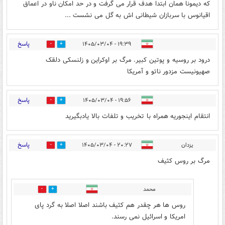
که دیمونا همان ابتدا هدف قرار می گرفت و در حد امکان ناو در اعماق
اقیانوس با سربازان شیطانی اش به گل می نشست ...
پاسخ
۱۹:۳۹ - ۱۴۰۵/۰۳/۰۴
5
11
درود بر روسیه و پوتین کبیر. مرگ بر اوکراین و زلنسکی دلقک
صهیونیست مزدور ناتو و آمریکا
پاسخ
۱۹:۵۶ - ۱۴۰۵/۰۳/۰۴
1
3
انتقام اینجوریه همراه با تخریب و تلفات بالا یادبگیرید
پاسخ
یزدان
۲۰:۲۷ - ۱۴۰۵/۰۳/۰۴
12
8
مرگ بر روس کثیف
محمد
7
2
روس ها هر چقدر هم کثیف باشند اصلا اصلا به گرد پای
امریکا و اسرائیل نمی رسند.