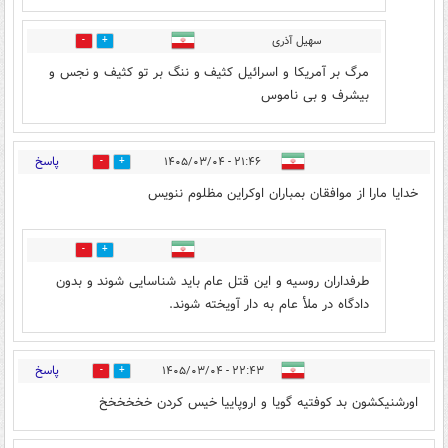
سهیل آذری
3
3
مرگ بر آمریکا و اسرائیل کثیف و ننگ بر تو کثیف و نجس و
بیشرف و بی ناموس
پاسخ
۲۱:۴۶ - ۱۴۰۵/۰۳/۰۴
8
5
خدایا مارا از موافقان بمباران اوکراین مظلوم ننویس
5
3
طرفداران روسیه و این قتل عام باید شناسایی شوند و بدون
دادگاه در ملأ عام به دار آویخته شوند.
پاسخ
۲۲:۴۳ - ۱۴۰۵/۰۳/۰۴
0
3
اورشنیکشون بد کوفتیه گویا و اروپاییا خیس کردن خخخخخخ