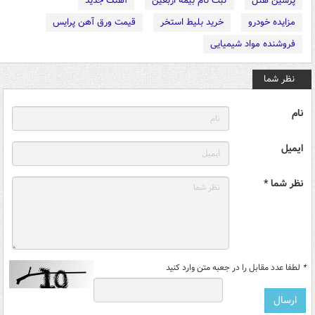
پرشین هتل
ثبت نام بیمه اربعین
آهنگ جدید
مزایده خودرو
خرید بلیط استخر
قیمت ورق آهن پرایس
فروشنده مواد شیمیایی
نظر شما
نام
ایمیل
نظر شما *
*
لطفا عدد مقابل را در جعبه متن وارد کنید