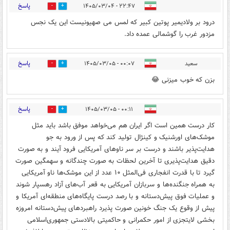
پاسخ
۲۲:۴۷ - ۱۴۰۵/۰۳/۰۴
4
6
درود بر ولادیمیر پوتین کبیر که لمس می صهیونیست این یک نجس
مزدور غرب را گوشمالی عمده داد.
پاسخ
سعید
۰۰:۰۷ - ۱۴۰۵/۰۳/۰۵
2
2
بزن که خوب میزنی 😂
پاسخ
۰۰:۱۱ - ۱۴۰۵/۰۳/۰۵
2
0
کار درست همین است اگر ایران هم می‌خواهد موفق باشد باید مثل
موشک‌های اورشنیک و کینژال تولید کند که پس از ورود به جو
هدایت‌پذیر باشند و درست بر سر ناوهای آمریکایی فرود آیند و به صورت
دقیق هدایت‌پذیری تا آخرین لحظات به صورت چندگانه و سهمگین صورت
گیرد تا با قدرت انفجاری فی‌المثل ۱۰ عدد از این موشک‌ها ناو آمریکایی
به همراه جنگنده‌ها و سربازان آمریکایی به قعر آب‌های آزاد رهسپار شوند
و عملیات فوق پیش‌دستانه و با رصد درست پایگاه‌های منطقه‌ای آمریکا و
پیش از وقوع یک جنگ خونین صورت پذیرد راهبردهای پیش‌دستانه امروزه
بخشی لایتجزی از امور حکمرانی و حاکمیتی بالادستی جمهوری‌اسلامی