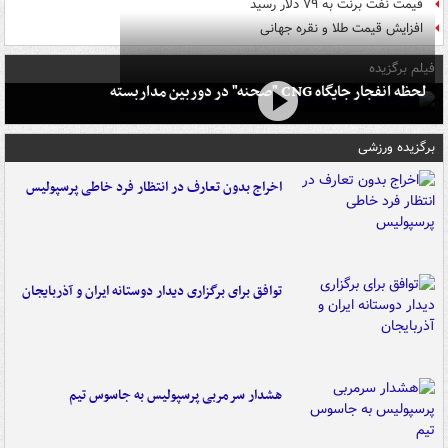
قیمت نفت برنت به ۷۹ دلار رسید
افزایش قیمت طلا و نقره جهانی
فیلم برگزیده
لحظه انفجار جایگاه CNG "صحنه" در دوربین مداربسته
برگزیده ورزشی
اخراج بدون تعارف در انتظار فرد خاطی پرسپولیس
توافق برای برگزاری دیدار دوستانه ایران و آذربایجان
هشدار سرمربی پرسپولیس به جاسوس تیم