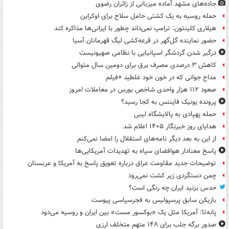
جاده‌های مشهد آماده میزبانی از زائران رضوی
حمله روسیه به یک کشتی حامل سلاح برای اوکراین
هیلاری کلینتون: ترامپ نمی‌داند چطور با ایرانی‌ها مذاکره کند
حضور نماینده گل‌گهر در قرعه‌کشی لیگ قهرمانان آسیا
درگیر شدن گردشگر اسپانیایی با نظامی صهیونیست
کاهش ۳ درصدی مصرف برق برای دومین سال متوالی
مداح جوانی که در خون خود غلطید +فیلم
صعود ۱۱۲ هزار واحدی شاخص بورس در معاملات امروز
پرونده یونیک فایننس به کجا رسید؟
حمله پهپادی به پالایشگاه لیبی
هدایای روز خبرنگار ۱۴۰۵ اعلام شد
از این به بعد دیگر نامه‌های استقلال را امضا نمی‌کنم
پاسخ معنادار هوافضای سپاه به تهدیدات آمریکایی‌ها
توضیحات جدید مقاومت عراق درباره تعویق پاسخ به آمریکا و عربستان
چمن دستگردی زیر کشت نمی‌رود
حدس بزنید ایران چه رنگی است؟
بازیکن سابق پرسپولیس به فجرسپاسی پیوست
پانه‌تا: آمریکا مثل یک «بوکسور مست» بین ایران و روسیه می‌دود
صدور برگه جلب برای ۱۴۸ متهم متخلف ارزی