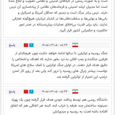
است و به صورت رسمی در لایه‌های امنیتی و نظامی تصویب و ابلاغ شده
است اما مدیران ارشد امنیتی و فرماندهان نظامی از پیاده‌سازی آن ترس
دارند. ترس برادر مرگ است و دیدیم که حداقل آمریکا و اسرائیل و
بابی‌ها و بهایی‌ها و سلطنت‌طلب‌ها در کشتار ایرانیان هیچ‌گونه تعارفی
ندارند. باید برابر قدرت بی‌اخلاق عملیات پیش‌دستانه در صدر امور
حاکمیت و حکمرانی کشور قرار گیرد.
پاسخ
۰۵:۲۹ - ۱۴۰۵/۰۳/۰۵
1
0
جنگ روسیه و اوکراین تا سالها ادامه خواهد داشت چون هیچکدام از
طرفین جنگنده و بمب افکن به درد بخور ندارند که اهداف و اشخاص را
دقیق هدف قرار دهند، در اوایل جنگ اوکراین با کمک سلاح های امریکا
توانست بیشتر ژنرال های روسیه را ترور کند ولی بعد از روی کار امدن
ترامپ این امتیاز از اوکراین گرفته شد
پاسخ
۰۵:۳۴ - ۱۴۰۵/۰۳/۰۵
3
3
دانشگاه روسی هم توسط پدافند خودی هدف قرار گرفته چون یک پهپاد
نمیتونه ساختمان چند طبقه را خراب کنه, البته هر اتفاقی هم که اتفاق
افتاده باشه لعنت به روسیه و مزدورانش