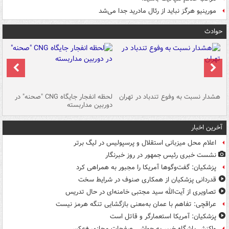
مورینیو هرگز نباید از رئال مادرید جدا می‌شد
حوادث
ای
هشدار نسبت به وفوع تندباد در تهران
لحظه انفجار جایگاه CNG "صحنه" در
دس
دوربین مداربسته
ات
آخرین اخبار
اعلام محل میزبانی استقلال و پرسپولیس در لیگ برتر
نشست خبری رئیس جمهور در روز خبرنگار
پزشکیان: گفت‌وگوها آمریکا را مجبور به همراهی کرد
قدردانی پزشکیان از همکاری صنوف در شرایط سخت
تصاویری از آیت‌الله سید مجتبی خامنه‌ای در حال تدریس
عراقچی: تفاهم با عمان به‌معنی بازگشایی تنگه هرمز نیست
پزشکیان: آمریکا استعمارگر و قاتل است
واکنش باشگاه خیبر به حواشی صفحات مجازی +عکس