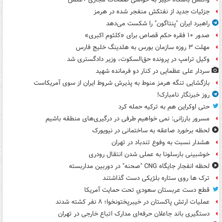
جزئیات جدید از نفتکش منفجر شده در هرمز
راهبرد ایران "پنتاگون" را شکست می‌دهد
صدور ۱۰ فقره حکم قصاص برای «کلثوم اکبری»
مهلت ۳ روزه سازمان بورس به هلدینگ خلیج فارس
وکیل ترامپ در پرونده حق‌السکوت، وزیر دادگستری شد
سردار علی عظمایی در کنار دو فرمانده شهید
بازگشایی تنگه هرمز منوط به پذیرش شروط ایران از سوی آمریکاست
روز خبرنگار نامبارک!
حتی اوکراین هم به ترکیه حمله کرد
مسرور بارزانی: نمی خواهیم طرفی در درگیری‌های منطقه باشیم
لحظه برخورد صاعقه به ساختمانی در نیویورک
هشدار نسبت به وفوع تندباد در تهران
خوشبینی بارسلونا به عملی شدن انتقال رودری
لحظه انفجار جایگاه CNG "صحنه" در دوربین مداربسته
ترک ها روی ستاره بلژیکی دست گذاشتند
قطع دست عربستان سعودیِ تحت حمایت آمریکا
عملیات ارتش پاکستان در خیبرپختونخوا؛ ۸ نفر کشته شدند
دستگیری باند جاعلان حرفه‌ای مدارک اتباع خارجی در تهران