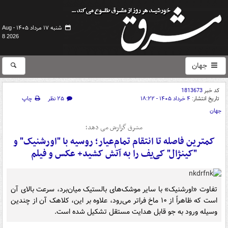
شنبه ۱۷ مرداد ۱۴۰۵ -
Aug
8 2026
جهان
کد خبر
1813673
تاریخ انتشار:
۴ خرداد ۱۴۰۵ - ۱۸:۲۲
۲۵ نظر
چاپ
جهان
مشرق گزارش می دهد؛
کمترین فاصله تا انتقام تمام‌عیار؛ روسیه با "اورشنیک" و
"کینژال" کی‌یف را به آتش کشید+ عکس و فیلم
تفاوت «اورشنیک» با سایر موشک‌های بالستیک میان‌برد، سرعت بالای آن
است که ظاهراً از ۱۰ ماخ فراتر می‌رود، علاوه بر این، کلاهک آن از چندین
وسیله ورود به جو قابل هدایت مستقل تشکیل شده است.