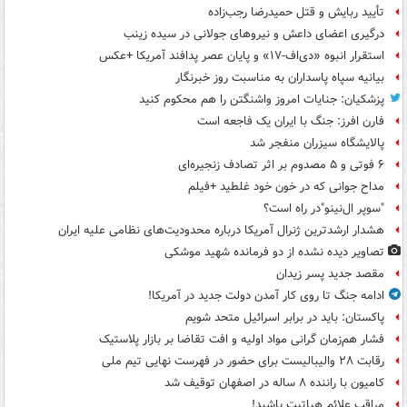
تأیید ربایش و قتل حمیدرضا رجب‌زاده
درگیری اعضای داعش و نیروهای جولانی در سیده زینب
استقرار انبوه «دی‌اف‑۱۷» و پایان عصر پدافند آمریکا +عکس
بیانیه سپاه پاسداران به مناسبت روز خبرنگار
پزشکیان: جنایات امروز واشنگتن را هم محکوم کنید
فارن افرز: جنگ با ایران یک فاجعه است
پالایشگاه سیزران منفجر شد
۶ فوتی و ۵ مصدوم بر اثر تصادف زنجیره‌ای
مداح جوانی که در خون خود غلطید +فیلم
"سوپر ال‌نینو"در راه است؟
هشدار ارشدترین ژنرال آمریکا درباره محدودیت‌های نظامی علیه ایران
تصاویر دیده‌ نشده از دو فرمانده شهید موشکی
مقصد جدید پسر زیدان
ادامه جنگ تا روی کار آمدن دولت جدید در آمریکا!
پاکستان: باید در برابر اسرائیل متحد شویم
فشار هم‌زمان گرانی مواد اولیه و افت تقاضا بر بازار پلاستیک
رقابت ۲۸ والیبالیست برای حضور در فهرست نهایی تیم ملی
کامیون با راننده ۸ ساله در اصفهان توقیف شد
مراقب علائم هپاتیت باشید!