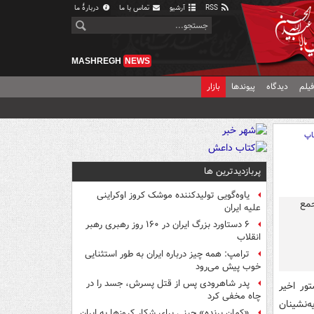
RSS
آرشیو
تماس با ما
دربارهٔ ما
MASHREGH
NEWS
یلم
دیدگاه
پیوندها
بازار
اپ
پربازدیدترین ها
یاوه‌گویی تولیدکننده موشک کروز اوکراینی
علیه ایران
۶ دستاورد بزرگ ایران در ۱۶۰ روز رهبری رهبر
انقلاب
ترامپ: همه چیز درباره ایران به طور استثنایی
خوب پیش می‌رود
پدر شاهرودی پس از قتل پسرش، جسد را در
ور اخیر
چاه مخفی کرد
‌نشینان
«کمانِ پرنده» چینی برای شکار کروزها به ایران