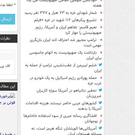
خودکشی سومین نظامی صهیونیست طی یک
*
لطفا عدد م
هفته
شمار شهدای غزه به ۷۳ هزار و ۳۷۷ نفر رسید
تشییع پیکرهای ۱۱۲ شهید در غزه +فیلم
نعیم قاسم: تفاهم ایران و آمریکا، رژیم
صهیونیستی را مهار کرد
نظرات
ترامپ مجبور شد اعتراف کند ایران بازیگری
مهمی است
بازداشت یک صهیونیست به اتهام جاسوسی
برای ایران
خشم لیبرمن از عقب‌نشینی ترامپ از حمله به
اف پی 
ایران
حمله پهپادی رژیم اسرائیل به یک خودرو در
غرب غزه
این مطالب
تحقیر نتانیاهو در آمریکا سوژه کاربران
عبری‌زبان
کشورهای عربی حاضر نیستند هزینه اقدامات
آمریکا را بدهند
افشاگری رسانه عبری از سوء استفاده خاخام‌ها
از نوجوانان
آمریکایی‌ها الویتشان تنگه هرمز است، نه
مسئله هسته‌ای ایران