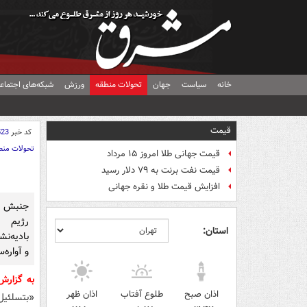
خانه
سیاست
جهان
تحولات منطقه
ورزش
شبکه‌های اجتماع
قیمت
کد خبر
523
تحولات منط
قیمت جهانی طلا امروز ۱۵ مرداد
قیمت نفت برنت به ۷۹ دلار رسید
افزایش قیمت طلا و نقره جهانی
جنبش ح
رژیم ص
استان:
بادیه‌ن
و آواره‌
به گزار
اذان صبح
طلوع آفتاب
اذان ظهر
«بتسلئیل