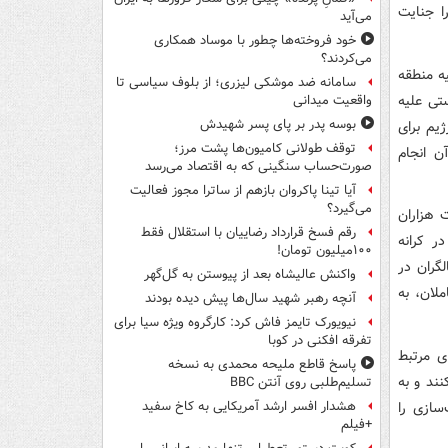
ا جنایت
می‌آید
خود فروخته‌ها چطور با موساد همکاری
می‌کردند؟
ه منطقه
سامانه ضد موشکی لیزری؛ از بلوف سیاسی تا
تی علیه
واقعیت میدانی
بوسه‌ پدر بر پای پسر شهیدش
یم برای
توقف طولانی کامیون‌ها پشت مرز؛
ن انجام
صورت‌حساب سنگینی که به اقتصاد می‌رسد
آیا تینا پاکروان بازهم از ساترا مجوز فعالیت
می‌گیرد؟
 هزاران
رقم فسخ قرارداد رضاییان با استقلال فقط
ر کرانه
۱۰۰میلیون تومان!
گران در
واکنش عالیشاه بعد از پیوستن به گل‌گهر
لان، به
آنچه رهبر شهید سال‌ها پیش دیده بودند
نیویورک تایمز فاش کرد: کارگروه ویژه سیا برای
تفرقه افکنی در کوبا
ی مرتبط
پاسخ قاطع ملیحه محمدی به نسخه
نند و به
تسلیم‌طلبی روی آنتن BBC
سازی را
هشدار افسر ارشد آمریکایی به کاخ سفید
+فیلم