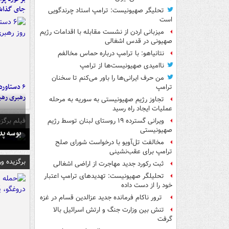
جای گذا
تحلیگر صهیونیست: ترامپ استاد چرندگویی
است
میزبانی اردن از نشست مقابله با اقدامات رژیم
صهیونی در قدس اشغالی
نتانیاهو: با ترامپ درباره حماس مخالفم
ناامیدی صهیونیست‌ها از ترامپ
من حرف ایرانی‌ها را باور می‌کنم تا سخنان
ترامپ
رهبری رهب
تجاوز رژیم صهیونیستی به سوریه به مرحله
عملیات ایجاد راه رسید
فیلم برگزی
ویرانی گسترده ۱۹ روستای لبنان توسط رژیم
صهیونیستی
بوسه‌ پ
مخالفت تل‌آویو با درخواست شورای صلح
ترامپ برای عقب‌نشینی
برگزیده و
ثبت رکورد جدید مهاجرت از اراضی اشغالی
تحلیلگر صهیونیست: تهدیدهای ترامپ اعتبار
خود را از دست داده
ترور ناکام فرمانده جدید عزالدین قسام در غزه
تنش بین وزارت جنگ و ارتش اسرائیل بالا
گرفت