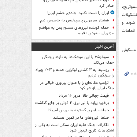
کویت دستور تعطیلی تنها مدرسه ایرانی را
صادر کرد
موتریچ،
ایران را تست نکنید! جاده‌ی خشم ایران!
تشکیلات
هشدار سرمربی پرسپولیس به جاسوس تیم
 شوند و
حمله کوبنده نیروهای مسلح یمن به مواضع
اقدامات
مزدوران سعودی +فیلم
آخرین اخبار
مسکونی
سوخو۳۵ با این موشک‌ها به ناوهای‌جنگی
حمله می‌کند
روسیه: به ۳ کشتی اوکراین حمله و ۲۰۳ پهپاد
را سرنگون کردیم
ترامپ مقاله‌ای را با عنوان پیروزی خیالی در
جنگ ایران بازنشر کرد
قیمت جهانی طلا امروز ۱۶ مرداد
برخورد پراید با تیر برق ۲ فوتی بر جای گذاشت
حمله سایبری گسترده به بورس آمریکا
صنعا: نیروهای ما در کمین‌ هستند
تلگراف: جنگ علیه ایران ممکن است به یکی از
اشتباهات تاریخ تبدیل شود