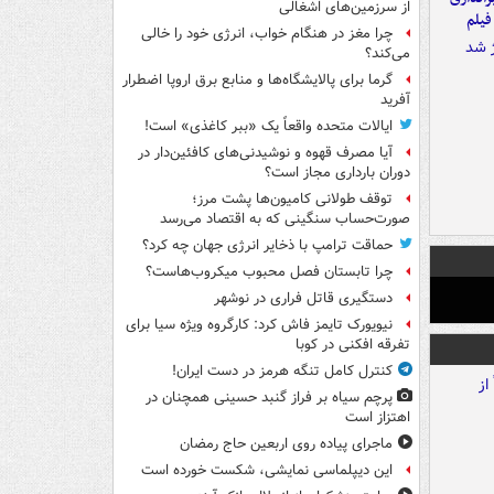
از سرزمین‌های اشغالی
فیلم
چرا مغز در هنگام خواب، انرژی خود را خالی
می‌کند؟
گرما برای پالایشگاه‌ها و منابع برق اروپا اضطرار
آفرید
ایالات متحده واقعاً یک «ببر کاغذی» است!
آیا مصرف قهوه و نوشیدنی‌های کافئین‌دار در
دوران بارداری مجاز است؟
توقف طولانی کامیون‌ها پشت مرز؛
صورت‌حساب سنگینی که به اقتصاد می‌رسد
حماقت ترامپ با ذخایر انرژی جهان چه کرد؟
چرا تابستان فصل محبوب میکروب‌هاست؟
دستگیری قاتل فراری در نوشهر
نیویورک تایمز فاش کرد: کارگروه ویژه سیا برای
تفرقه افکنی در کوبا
کنترل کامل تنگه هرمز در دست ایران!
پرچم سیاه بر فراز گنبد حسینی همچنان در
اهتزاز است
ماجرای پیاده روی اربعین حاج رمضان
این دیپلماسی نمایشی، شکست خورده است