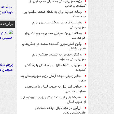
رژیم صهیونیستی به دنبال جذب نیرو از
کشورهای عربی
حمله تند ف
دروغگو، پَ
رسانه عبری: ایران به نقطه ضعف ترامپ پی
برده است
وضعیت قرمز در ساختار سایبری رژیم
برگزیده 
صهیونیستی
رسانه عبری: اسرائیل مجبور به واردات برق
خواهد شد
وقوع آتش‌سوزی گسترده مجدد در جنگل‌های
قدس اشغالی
واکنش حماس به تشدید حملات رژیم
صهیونیستی به غزه
پرچم سیاه
صهیونیست‌ها منازل مردم لبنان را به ‌آتش
همچنان در
کشیدند
تجاوز زمینی مجدد ارتش رژیم صهیونیستی به
سوریه
حملات اسرائیل به جنوب لبنان با بمب‌های
ممنوعه فسفری
عقب‌نشینی تیپ ۴۰۱ ارتش رژیم صهیونیستی
از جنوب لبنان
تل‌آویو در غزه خیال توقف حملات و
عقب‌نشینی ندارد