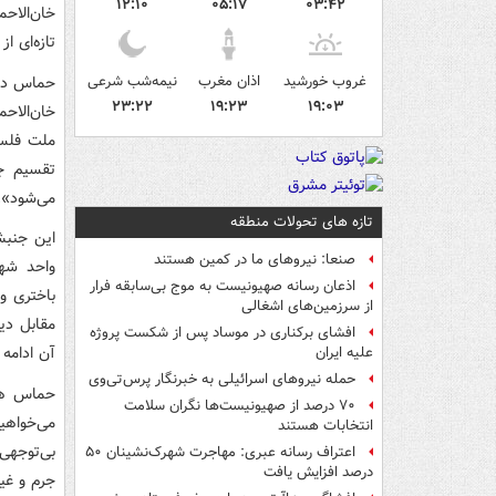
۱۲:۱۰
۰۵:۱۷
۰۳:۴۲
خان‌الاح
تازه‌ای 
غروب خورشید
اذان مغرب
نیمه‌شب شرعی
حماس در 
۲۳:۲۲
۱۹:۲۳
۱۹:۰۳
خان‌الاح
ملت فلسط
تقسیم جغ
می‌شود».
تازه های تحولات منطقه
این جنبش
صنعا: نیروهای ما در کمین‌ هستند
واحد شهر
اذعان رسانه صهیونیست به موج بی‌سابقه فرار
باختری و
از سرزمین‌های اشغالی
مقابل دی
افشای برکناری در موساد پس از شکست پروژه
آن ادامه 
علیه ایران
حمله نیروهای اسرائیلی به خبرنگار پرس‌تی‌وی
حماس همچ
۷۰ درصد از صهیونیست‌ها نگران سلامت
می‌خواهیم
انتخابات هستند
بی‌توجهی
اعتراف رسانه عبری: مهاجرت شهرک‌نشینان ۵۰
درصد افزایش یافت
جرم و غیر