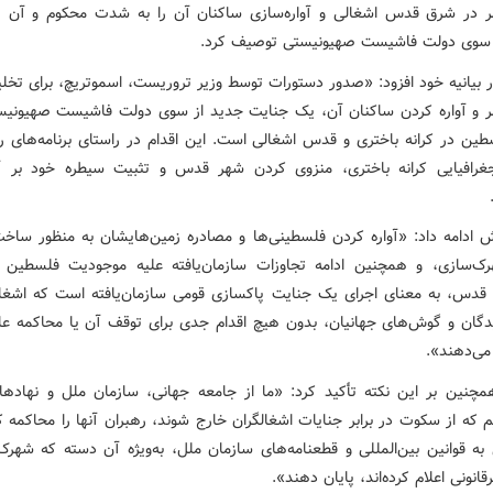
مر در شرق قدس اشغالی و آواره‌سازی ساکنان آن را به شدت محکوم و آن ر
از سوی دولت فاشیست صهیونیستی توصیف کرد.
بیانیه خود افزود: «صدور دستورات توسط وزیر تروریست، اسموتریچ، برای تخلی
مر و آواره کردن ساکنان آن، یک جنایت جدید از سوی دولت فاشیست صهیونیس
ین در کرانه باختری و قدس اشغالی است. این اقدام در راستای برنامه‌های رژ
رافیایی کرانه باختری، منزوی کردن شهر قدس و تثبیت سیطره خود بر آ
 ادامه داد: «آواره کردن فلسطینی‌ها و مصادره زمین‌هایشان به منظور ساخت
ک‌سازی، و همچنین ادامه تجاوزات سازمان‌یافته علیه موجودیت فلسطین د
 قدس، به معنای اجرای یک جنایت پاکسازی قومی سازمان‌یافته است که اشغال
دگان و گوش‌های جهانیان، بدون هیچ اقدام جدی برای توقف آن یا محاکمه عام
می‌دهند».
نین بر این نکته تأکید کرد: «ما از جامعه جهانی، سازمان ملل و نهادها
 که از سکوت در برابر جنایات اشغالگران خارج شوند، رهبران آنها را محاکمه ک
 به قوانین بین‌المللی و قطعنامه‌های سازمان ملل، به‌ویژه آن دسته که شهرک‌
قانونی اعلام کرده‌اند، پایان دهند».