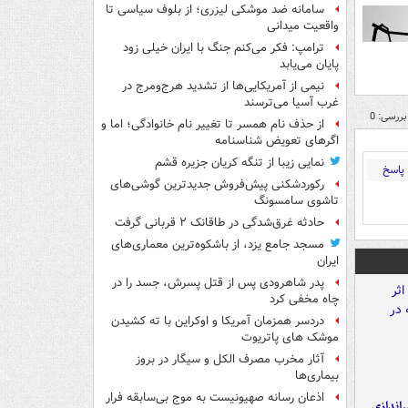
سامانه ضد موشکی لیزری؛ از بلوف سیاسی تا
واقعیت میدانی
ترامپ: فکر می‌کنم جنگ با ایران خیلی زود
پایان می‌یابد
نیمی از آمریکایی‌ها از تشدید هرج‌ومرج در
غرب آسیا می‌ترسند
بررسی: 0
از حذف نام همسر تا تغییر نام خانوادگی؛ اما و
اگرهای تعویض شناسنامه
نمایی زیبا از تنگه کریان جزیره قشم
پاسخ
رکوردشکنی پیش‌فروش جدیدترین گوشی‌های
تاشوی سامسونگ
حادثه غرق‌شدگی در طاقانک ۲ قربانی گرفت
مسجد جامع یزد، از باشکوه‌ترین معماری‌های
ایران
پدر شاهرودی پس از قتل پسرش، جسد را در
چاه مخفی کرد
دردسر همزمان آمریکا و اوکراین با ته کشیدن
موشک های پاتریوت
آثار مخرب مصرف الکل و سیگار در بروز
بیماری‌ها
اذعان رسانه صهیونیست به موج بی‌سابقه فرار
یراندازی