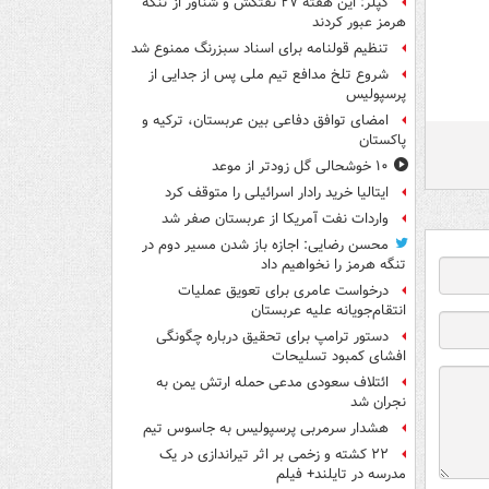
کپلر: این هفته ۲۷ نفتکش و شناور از تنگه
هرمز عبور کردند
تنظیم قولنامه برای اسناد سبزرنگ ممنوع شد
شروع تلخ مدافع تیم ملی پس از جدایی از
پرسپولیس
امضای توافق دفاعی بین عربستان، ترکیه و
پاکستان
۱۰ خوشحالی گل زودتر از موعد
ایتالیا خرید رادار اسرائیلی را متوقف کرد
واردات نفت آمریکا از عربستان صفر شد
محسن رضایی: اجازه باز شدن مسیر دوم در
تنگه هرمز را نخواهیم داد
درخواست عامری برای تعویق عملیات
انتقام‌جویانه علیه عربستان
دستور ترامپ برای تحقیق درباره چگونگی
افشای کمبود تسلیحات
ائتلاف سعودی مدعی حمله ارتش یمن به
نجران شد
هشدار سرمربی پرسپولیس به جاسوس تیم
۲۲ کشته و زخمی بر اثر تیراندازی در یک
مدرسه در تایلند+ فیلم