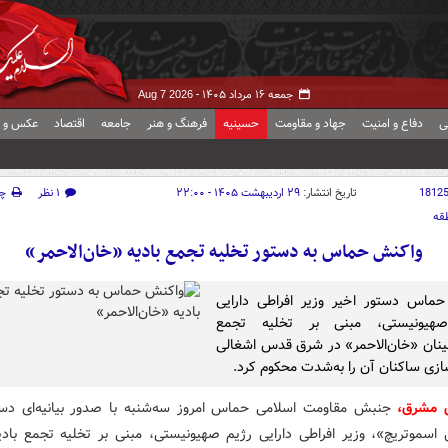
جمعه ۱۶ مرداد ۱۴۰۵ -
Aug 7 2026
ی
دفاع و امنیت
جهاد و مقاومت
حسینیه
فرهنگ و هنر
جامعه
اقتصاد
عکس و ف
1812
تاریخ انتشار:
۲۹ اردیبهشت ۱۴۰۵ - ۲۲:۰۰
۱ نظر
چ
قه
واکنش حماس به دستور تخلیه تجمع بادیه «خان‌الاحمر»
ماس دستور اخیر وزیر افراطی دارایی
هیونیستی، مبنی بر تخلیه تجمع
شینان «خان‌الاحمر» در شرق قدس اشغالی
سازی ساکنان آن را به‌شدت محکوم کرد.
ش مشرق،
جنبش مقاومت اسلامی حماس امروز سه‌شنبه با صدور بیانیه‌ای دست
 اسموتریچ»، وزیر افراطی دارایی رژیم صهیونیستی، مبنی بر تخلیه تجمع بادیه