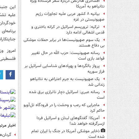
افشاگری هاآرتص درباره سفر فرستاده ویژه
این جنبش
نتانیاهو به آمریکا
بیانیه ۸ کشور عربی علیه تجاوزات رژیم
علیه تشک
صهیونیستی در غزه
خودگردان
ترکیه: تروریسم اسرائیل در کرانه باختری و
برنامه‌ا
قدس اشغالی ادامه دارد
جنایتکارا
یک‌ سوم صهیونیست‌ها در برابر حملات موشکی
بی دفاع هستند
امروز و
رسانه صهیونیست: حزب الله در حال تغییر
فلسطینی‌
قواعد بازی است
پرواز بالگردها و پهپادهای شناسایی اسرائیل بر
فراز سوریه
یک صهیونیست به جرم اعتراض به نتانیاهو
زندانی شد
رسانه عبری: اسرائیل دچار ناترازی برق شده
است
ماجرایی که رعب و وحشت را در فرودگاه تل‌آویو
حاکم کرد
آمریکا: گفتگوهای لبنان و اسرائیل فردا
ازسرگرفته خواهد شد!
اخبار مرتب
ذخایر موشکی آمریکا در جنگ با ایران تمام
گردان‌ه
شده است