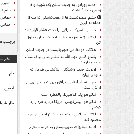
تصویر 
حمله پهپادی به جنوب لبنان یک شهید و ۱۱
پیام فر
زخمی برجا گذاشت
حماس: "
خشم صهیونیست‌ها از عقب‌نشینی ترامپ از
حمله به ایران
حماس: ت
حماس: آمریکا اسرائیل را تحت فشار قرار دهد
ارتش رژیم صهیونیستی به خاک لبنان تجاوز
برچسب‌ها
کرد
هلاکت دو نظامی صهیونیست در جنوب لبنان
پاسخ قاطع حزب‌الله به لفاظی‌های نواف سلام
نظر شم
علیه مقاومت
اولویت جدید واشنگتن: بازگشایی هرمز، نه
نام
نابودی ایران
سیاستمدار لبنانی: توافق بیروت با تل آویو بی
ارزش است
ایمیل
نتانیاهو یک کلاهبردار بالفطره است
نتانیاهو: پیش‌نویس آمریکا درباره غزه را رد
نظر شما 
کردیم
ارتش اسرائیل دامنه عملیات تهاجمی در غزه را
محدود کرد
ادامه تجاوزات صهیونیستی به کرانه باختری