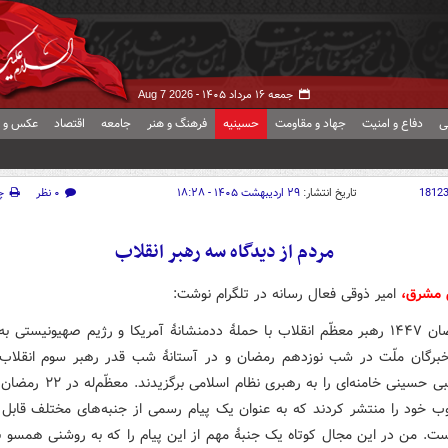
جمعه ۱۶ مرداد ۱۴۰۵ -
Aug 7 2026
ی
دفاع و امنیت
جهاد و مقاومت
حسینیه
فرهنگ و هنر
جامعه
اقتصاد
عکس و ف
1812
تاریخ انتشار:
۲۹ اردیبهشت ۱۴۰۵ - ۱۸:۲۸
۰ نظر
چ
مردم از دیدگاه سه رهبر انقلاب
ش مشرق،
امیر ذوقی فعال رسانه در تلگرام نوشت:
دهم رمضان ۱۴۴۷ رهبر معظّم انقلاب با حملۀ ددمنشانۀ آمریکا و رژیم صهیونیستی
برگان ملّت در شب نوزدهم رمضان و در آستانۀ شب قدر رهبر سوم انقلاب آ
سید مجتبی حسینی خامنه‌ای را به رهبری نظام
وب خود را منتشر کردند که به عنوان یک پیام رسمی از جنبه‌های مختلف قابل 
ست. من در این مجال کوتاه یک جنبۀ مهم از این پیام را که به روشنی همسو ب