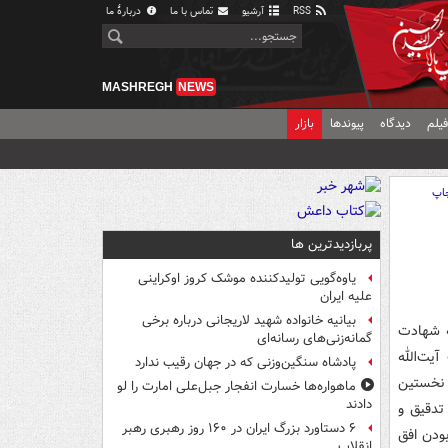
RSS
آرشیو
تماس با ما
دربارهٔ ما
MASHREGH
NEWS
یلم
دیدگاه
پیوندها
بازار
اپ
پربازدیدترین ها
یاوه‌گویی تولیدکننده موشک کروز اوکراینی
علیه ایران
بیانیه خانواده شهید لاریجانی درباره برخی
 به شهادت
گمانه‌زنی‌های رسانه‌ای
یت‌الله
پادشاه سنگین‌وزنی که در جهان رقیب ندارد
 اسلامی برگزیدند. معظّم‌له در ۲۲ رمضان نخستین
ماهواره‌ها خسارت انفجار جبل‌علی امارت را لو
دادند
تدقیق و
۶ دستاورد بزرگ ایران در ۱۶۰ روز رهبری رهبر
ودن افق
انقلاب