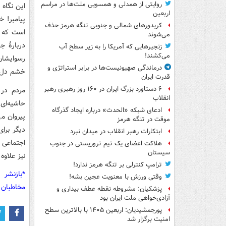
روایتی از همدلی و همسویی ملت‌ها در مراسم
این نگاه 
اربعین
پیامبر! 
کریدورهای شمالی و جنوبی تنگه هرمز حذف
است که تو
می‌شوند
دربارۀ ج
زنجیرهایی که آمریکا را به زیر سطح آب
می‌کشند!
رسوایشان
درماندگی صهیونیست‌ها در برابر استراتژی و
خشم دل‌ه
قدرت ایران
۶ دستاورد بزرگ ایران در ۱۶۰ روز رهبری رهبر
مردم در 
انقلاب
حاشیه‌ای
ادعای شبکه «الحدث» درباره ایجاد گذرگاه
پیروان م
موقت در تنگه هرمز
دیگر برای
ابتکارات رهبر انقلاب در میدان نبرد
اجتماعی ا
هلاکت اعضای یک تیم تروریستی در جنوب
سیستان
نیز علاوه
ترامپ کنترلی بر تنگه هرمز ندارد!
*بازنشر 
وقتی ورزش با معنویت عجین بشه!
مخاطبان 
پزشکیان: مشروطه نقطه عطف بیداری و
آزادی‌خواهی ملت ایران بود
پورجمشیدیان: اربعین ۱۴۰۵ با بالاترین سطح
امنیت برگزار شد