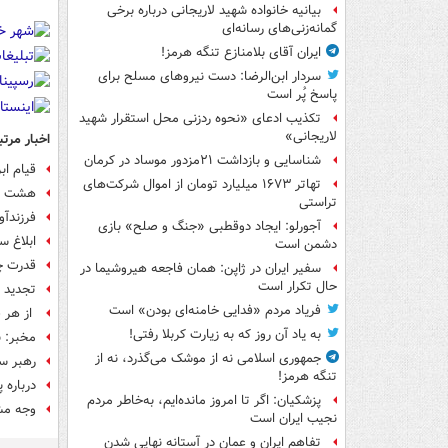
بیانیه خانواده شهید لاریجانی درباره برخی
گمانه‌زنی‌های رسانه‌ای
ایران آقای بلامنازع تنگه هرمز!
سردار ابن‌الرضا: دست نیروهای مسلح برای
پاسخ پُر است
تکذیب ادعای «نحوه ردزنی محل استقرار شهید
لاریجانی»
اخبار مرتب
شناسایی و بازداشت ۲۱مزدور موساد در کرمان
قیام اب
تهاتر ۱۶۷۳ میلیارد تومان از اموال شرکت‌های
هشت شه
تراستی
فرزندآو
آجورلو: ایجاد دوقطبی «جنگ و صلح‌» بازی
ابلاغ س
دشمن است
قدرت چ
سفیر ایران در ژاپن: همان فاجعه هیروشیما در
حال تکرار است
تجدید ب
فریاد مردم «فدایی خامنه‌ای بودن» است
از هر ق
به یاد آن روز که به زیارت کربلا رفتی!
مخبر: 
جمهوری اسلامی نه از موشک می‌گذرد، نه از
رهبر سو
تنگه هرمز!
درباره 
پزشکیان: اگر تا امروز مانده‌ایم، به‌خاطر مردم
وجه مشت
نجیب ایران است
تفاهم ایران و عمان در آستانه نهایی شدن