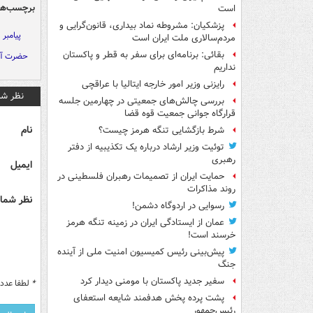
برچسب‌ها
است
پزشکیان: مشروطه نماد بیداری، قانون‌گرایی و
پیامبر
مردم‌سالاری ملت ایران است
بقائی: برنامه‌ای برای سفر به قطر و پاکستان
حضرت آیت
نداریم
رایزنی وزیر امور خارجه ایتالیا با عراقچی
نظر شم
بررسی چالش‌های جمعیتی در چهارمین جلسه
قرارگاه جوانی جمعیت قوه قضا
نام
شرط بازگشایی تنگه هرمز چیست؟
توئیت وزیر ارشاد درباره یک تکذیبیه از دفتر
رهبری
ایمیل
حمایت ایران از تصمیمات رهبران فلسطینی در
روند مذاکرات
نظر شما 
رسوایی در اردوگاه دشمن!
عمان از ایستادگی ایران در زمینه تنگه هرمز
خرسند است!
پیش‌بینی رئیس کمیسیون امنیت ملی از آینده
جنگ
سفیر جدید پاکستان با مومنی دیدار کرد
*
لطفا عدد م
پشت پرده پخش هدفمند شایعه استعفای
رئیس‌جمهور