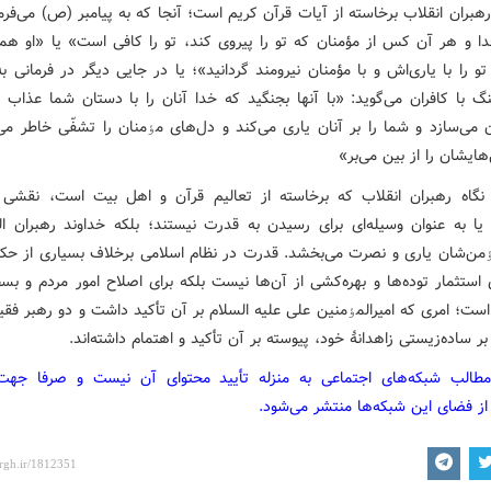
رهبران انقلاب برخاسته از آیات قرآن کریم است؛ آنجا که به پیامبر (ص) می‌فرم
خدا و هر آن کس از مؤمنان که تو را پیروی کند، تو را کافی است» یا «او ه
 را با یاری‌اش و با مؤمنان نیرومند گردانید»؛ یا در جایی دیگر در فرمانی ب
نگ با کافران می‌گوید: «با آنها بجنگید که خدا آنان را با دستان شما عذاب م
 می‌سازد و شما را بر آنان یاری می‌کند و دل‌های مٶمنان را تشفّی خاطر می
ایشان را از بین می‌بر»
نگاه رهبران انقلاب که برخاسته از تعالیم قرآن و اهل بیت است، نقشی 
 یا به عنوان وسیله‌ای برای رسیدن به قدرت نیستند؛ بلکه خداوند رهبران اله
ٶمن‌شان یاری و نصرت می‌بخشد. قدرت در نظام اسلامی برخلاف بسیاری از حک
 استثمار توده‌ها و بهره‌کشی از آن‌ها نیست بلکه برای اصلاح امور مردم و ب
ست؛ امری که امیرالمٶمنین علی علیه السلام بر آن تأکید داشت و دو رهبر فقی
 بر ساده‌زیستی زاهدانۀ خود، پیوسته بر آن تأکید و اهتمام داشته‌اند.
مطالب شبکه‌های اجتماعی به منزله تأیید محتوای آن نیست و صرفا جه
از فضای این شبکه‌ها منتشر می‌شود.