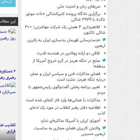
مرزهای زبان و امنیت ملی
برگزاری دادگاه پرونده کثیرالشاکی «تات موتور
تاک» با ۲۹۷۹ شاکی
این مطالب
کلاهبرداری ۴ همتی یک شرکت مهاجرتی؛ ۳۰۰
شاکی تاکنون
خدمت‌رسانی قهرمان بدنسازی ایران به زائرین
اربعین
تلاقی دو اراده پولادین در هندسه قدرت
صلح در تنگه هرمز در گرو خروج آمریکا از
منطقه!
فضای مذاکرات فنی و سیاسی ایران و عمان
رهبری رهب
درباره تنگه هرمز، مثبت است
تغییر برنامه پخش گفت‌وگوی رئیس‌جمهور با
مردم
مذاکرات با عمانی‌ها وارد فاز تازه‌ای شده است
اطلاعیه دفتر رهبر انقلاب در مورد یک ادعای
کذب
آجورلو: ایران با آمریکا مذاکره‌ای ندارد
تکذیب شای
واکنش کاربران فضای مجازی به مناسبت
فراری
اربعین حسینی