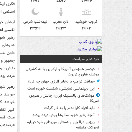
۱۲:۱۰
۰۵:۱۷
۰۳:۴۲
فکری ایش
اسلامی ا
غروب خورشید
اذان مغرب
نیمه‌شب شرعی
۲۳:۲۲
۱۹:۲۳
۱۹:۰۳
تفسیر اه
رهبر شهی
هنرهای ر
دادن مست
تازه های سیاست
جمهور و 
نقش مردم
دردسر همزمان آمریکا و اوکراین با ته کشیدن
موشک های پاتریوت
مردم بودی
حماقت ترامپ با ذخایر انرژی جهان چه کرد؟
رهبر شهی
این دیپلماسی نمایشی، شکست خورده است
خواهد دا
موشک‌های بالستیک ایران؛ چالش راهبردی
آمریکا
باید افراد کارآمدتر را به کار گرفت
کبیر انقل
آنچه رهبر شهید سال‌ها پیش دیده بودند
ملت است»
رایزنی عراقچی و همتای موریتانی خود درباره
عرصه‌های 
تحولات منطقه