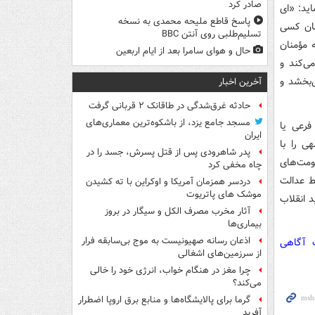
صادر کرد
اید: «ای
پاسخ قاطع ملیحه محمدی به نسخه
مان کسی
تسلیم‌طلبی روی آنتن BBC
ه مؤمنان
حال و هوای سامرا بعد از ایام اربعین
ی‌کند و
‌بخشد و
آخرین اخبار
حادثه غرق‌شدگی در طاقانک ۲ قربانی گرفت
مسجد جامع یزد، از باشکوه‌ترین معماری‌های
فرعی یا
ایران
ی را با
پدر شاهرودی پس از قتل پسرش، جسد را در
ومت‌های
چاه مخفی کرد
سط عدالت
دردسر همزمان آمریکا و اوکراین با ته کشیدن
موشک های پاتریوت
د انقلاب
آثار مخرب مصرف الکل و سیگار در بروز
بیماری‌ها
اذعان رسانه صهیونیست به موج بی‌سابقه فرار
ت آگاهی
از سرزمین‌های اشغالی
چرا مغز در هنگام خواب، انرژی خود را خالی
می‌کند؟
گرما برای پالایشگاه‌ها و منابع برق اروپا اضطرار
آفرید