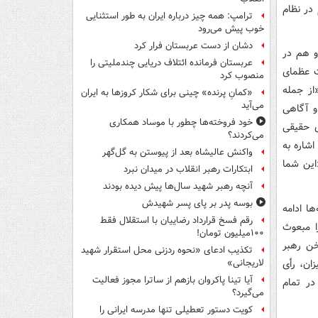
در نظام
ترامپ: همه چیز درباره ایران به طور استثنایی
خوب پیش می‌رود
دشان از دست عربستان فرار کرد
قرآنی و هم در
عربستان فرمانده ائتلاف دریایی چندملیتی را
ت عظمای
منصوب کرد
از جمله
«کمانِ پرنده» چینی برای شکار کروزها به ایران
می‌آید
و آگاهی
خود فروخته‌ها چطور با موساد همکاری
ی حقیقی
می‌کردند؟
شاره به
واکنش عالیشاه بعد از پیوستن به گل‌گهر
این شما
ابتکارات رهبر انقلاب در میدان نبرد
آنچه رهبر شهید سال‌ها پیش دیده بودند
بوسه‌ پدر بر پای پسر شهیدش
ا ادامه
رقم فسخ قرارداد رضاییان با استقلال فقط
ا مبعوث
۱۰۰میلیون تومان!
و کار را مردم تمام خواهند کرد» (۱۲/۱۱/۱۴۰۴). سخن رهبر
تکذیب ادعای «نحوه ردزنی محل استقرار شهید
زان، رأی
لاریجانی»
آیا تینا پاکروان بازهم از ساترا مجوز فعالیت
در تمام
می‌گیرد؟
کویت دستور تعطیلی تنها مدرسه ایرانی را