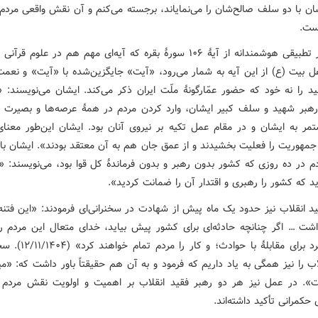
ان با دو سلف صالح‌شان را می‌نمایاند، برجسته می‌کنم و آن نقش واقعی مردم 
ست.
ایشان در تطبیقی هوشمندانه از آیۀ ۱۰۶ سورۀ بقره که آیه‌ای مهم هم در علوم 
ل بیت (ع) از این آیه به شمار می‌رود، «آیت» جایگزین‌شده با «آیت» و نعم
د را نه خود که حضور عمّارگونۀ ملّت ایران ذکر می‌کند. ایشان می‌نویسند: «
هبر شهید و سلف کبیر ایشان، وارد کردن مردم در همۀ عرصه‌ها و بصیرت 
مر به ایشان و در مقام عمل تکیه بر نیروی آنان بود. ایشان این‌طور معنا
جمهوریت را فعلیت بخشیدند و از عمق جان هم به آن معتقد بودند». ایشان با ا
 در ده روزی که کشور بدون رهبر و بدون فرماندۀ کل قوا بود، می‌نویسند: «
د که کشور را رهبری و اقتدار آن را ضمانت کردید».
د انقلاب نیز حدود یک ماه پیش از شهادت در سخنرانی‌ای فرمودند: «این فتنه‌ه
شت … اگر چنانچه حادثه‌ای برای کشور پیش بیاید، خدای متعال این مردم ر
خواهد کرد برای مقابلۀ با حوادث؛ 
اب را نیز همگی به یاد داریم که فرمود و به آن هم حقیقتاً باور داشت که: «می
. در عمل نیز هر دو رهبر فقید انقلاب بر اهمیت و اولویت نقش مردم 
حکمرانی تأکید داشته‌اند.