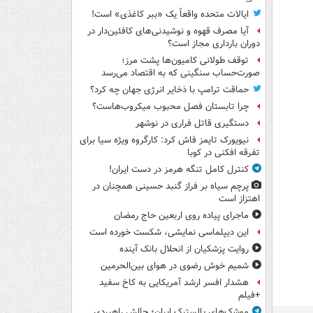
ایالات متحده واقعاً یک «ببر کاغذی» است!
آیا مصرف قهوه و نوشیدنی‌های کافئین‌دار در
دوران بارداری مجاز است؟
توقف طولانی کامیون‌ها پشت مرز؛
صورت‌حساب سنگینی که به اقتصاد می‌رسد
حماقت ترامپ با ذخایر انرژی جهان چه کرد؟
چرا تابستان فصل محبوب میکروب‌هاست؟
دستگیری قاتل فراری در نوشهر
نیویورک تایمز فاش کرد: کارگروه ویژه سیا برای
تفرقه افکنی در کوبا
کنترل کامل تنگه هرمز در دست ایران!
پرچم سیاه بر فراز گنبد حسینی همچنان در
اهتزاز است
ماجرای پیاده روی اربعین حاج رمضان
این دیپلماسی نمایشی، شکست خورده است
روایت پزشکیان از انحلال بانک آینده
شمیم خوش رضوی در هوای بین‌الحرمین
هشدار افسر ارشد آمریکایی به کاخ سفید
+فیلم
موشک‌های بالستیک ایران؛ چالش راهبردی