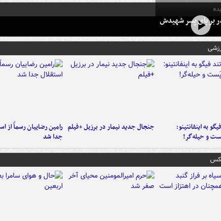
ده
در بر پای پسر شهیدش
رزشی
یگو به اینفانتینو:
جنجال جدید نیمار در برزیل +فیلم
رامین رضاییان رسماً از اس
ست‌ و حیله‌گر!
جدا شد
عکس