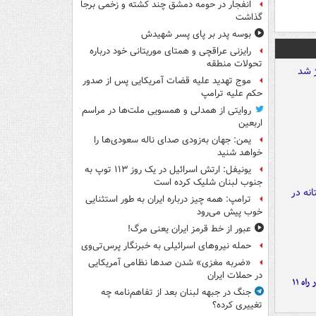
انفجار در حومه دمشق چند کشته و زخمی برجا
گذاشت
بوسه‌ پدر بر پای پسر شهیدش
رایزنی عراقچی و همتای موریتانی خود درباره
تحولات منطقه
موج تهدید علیه قضات آمریکایی پس از صدور
حکم علیه ترامپ
روایتی از همدلی و همسویی ملت‌ها در مراسم
اربعین
یمن: جهان به‌زودی صدای ناله سعودی‌ها را
خواهد شنید
یونیفل: ارتش اسرائیل در یک روز ۱۱۳ توپ به
جنوب لبنان شلیک کرده است
ترامپ: همه چیز درباره ایران به طور استثنایی
خوب پیش می‌رود
عبور از خط قرمز ایران یعنی مرگ!
حمله نیروهای اسرائیلی به خبرنگار پرس‌تی‌وی
«ضربه مغزی» شدن صدها نظامی آمریکایی
در حملات ایران
موج بارش‌های تابستانه در راه ۱۱
جنگ در جبهه لبنان بعد از تفاهم‌نامه چه
تغییری کرده؟