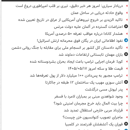
دریادار سیاری: امروز هر خبر دقیق، تیری بر قلب امپراطوری دروغ است
وقوع حادثه دریایی در ساحل عمان
تاکید الزیدی بر خروج نیروهای آمریکایی از عراق در تاریخ تعیین شده
اعتراضات گسترده در آلمان علیه دولت مرتس
هشدار کانادا درباره عواقب تعرفه ۵۰ درصدی آمریکا
نفوذ اطلاعاتی ایران در یگان فوق محرمانه ارتش اسرائیل!
تأکید دادستان کل کشور بر انسجام ملی برای مقابله با جنگ روانی دشمن
باران مهمان تابستانی ارتفاعات دماوند شد
کوبا: فرمان اجرایی ترامپ باعث ایجاد بحران بشردوستانه شده
قیمت طلا و سکه امروز ۱۴۰۵/۰۵/۱۷
ترامپ مجبور به پس‌دادن ۱۰۰ میلیارد دلار از پول تعرفه‌ها شد
آتش سوزی مهیب یک ساختمان ۱۲ طبقه در جاکارتا
پدر لیونل مسی درگذشت
وجود شواهدی مبنی بر بمباران لامرد با فسفر
چرا بیت المال باید خرج مجرمان امنیتی شود؟
قرارداد مربی خارجی استقلال تمدید شد
ماجرای تصویب کنوانسیون خزر چیست؟
فوران یک آتشفشان قدرتمند در کلمبیا