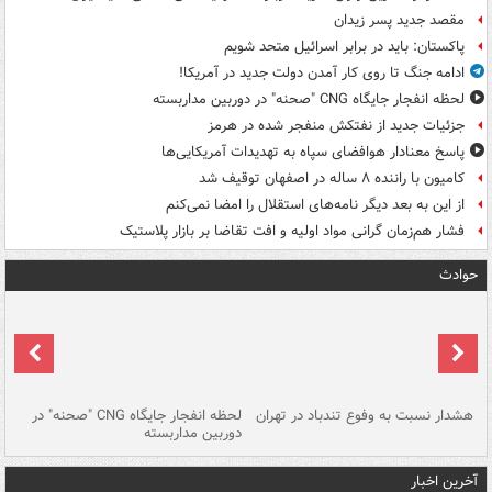
مقصد جدید پسر زیدان
پاکستان: باید در برابر اسرائیل متحد شویم
ادامه جنگ تا روی کار آمدن دولت جدید در آمریکا!
لحظه انفجار جایگاه CNG "صحنه" در دوربین مداربسته
جزئیات جدید از نفتکش منفجر شده در هرمز
پاسخ معنادار هوافضای سپاه به تهدیدات آمریکایی‌ها
کامیون با راننده ۸ ساله در اصفهان توقیف شد
از این به بعد دیگر نامه‌های استقلال را امضا نمی‌کنم
فشار هم‌زمان گرانی مواد اولیه و افت تقاضا بر بازار پلاستیک
حوادث
ای
هشدار نسبت به وفوع تندباد در تهران
لحظه انفجار جایگاه CNG "صحنه" در
دس
دوربین مداربسته
ات
آخرین اخبار