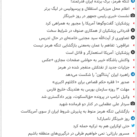
تنگه هرمز، برگ برنده ایران قدرتمند!
اعلام محل میزبانی استقلال و پرسپولیس در لیگ برتر
نشست خبری رئیس جمهور در روز خبرنگار
پزشکیان: گفت‌وگوها آمریکا را مجبور به همراهی کرد
قدردانی پزشکیان از همکاری صنوف در شرایط سخت
تصاویری از آیت‌الله سید مجتبی خامنه‌ای در حال تدریس
عراقچی: تفاهم با عمان به‌معنی بازگشایی تنگه هرمز نیست
پزشکیان: آمریکا استعمارگر و قاتل است
واکنش باشگاه خیبر به حواشی صفحات مجازی +عکس
جزئیات جدید از نفتکش منفجر شده در هرمز
راهبرد ایران "پنتاگون" را شکست می‌دهد
صدور ۱۰ فقره حکم قصاص برای «کلثوم اکبری»
مهلت ۳ روزه سازمان بورس به هلدینگ خلیج فارس
وکیل ترامپ در پرونده حق‌السکوت، وزیر دادگستری شد
سردار علی عظمایی در کنار دو فرمانده شهید
بازگشایی تنگه هرمز منوط به پذیرش شروط ایران از سوی آمریکاست
روز خبرنگار نامبارک!
حتی اوکراین هم به ترکیه حمله کرد
مسرور بارزانی: نمی خواهیم طرفی در درگیری‌های منطقه باشیم