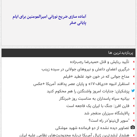
آماده سازی ضریح نورانی امیرالمومنین برای ایام
پایانی صفر
پربازدیدترین ها
تأیید ربایش و قتل حمیدرضا رجب‌زاده
درگیری اعضای داعش و نیروهای جولانی در سیده زینب
مداح جوانی که در خون خود غلطید +فیلم
استقرار انبوه «دی‌اف‑۱۷» و پایان عصر پدافند آمریکا +عکس
پزشکیان: جنایات امروز واشنگتن را هم محکوم کنید
بیانیه سپاه پاسداران به مناسبت روز خبرنگار
فارن افرز: جنگ با ایران یک فاجعه است
پالایشگاه سیزران منفجر شد
"سوپر ال‌نینو"در راه است؟
تصاویر دیده‌ نشده از دو فرمانده شهید موشکی
هشدار ارشدترین ژنرال آمریکا درباره محدودیت‌های نظامی علیه ایران