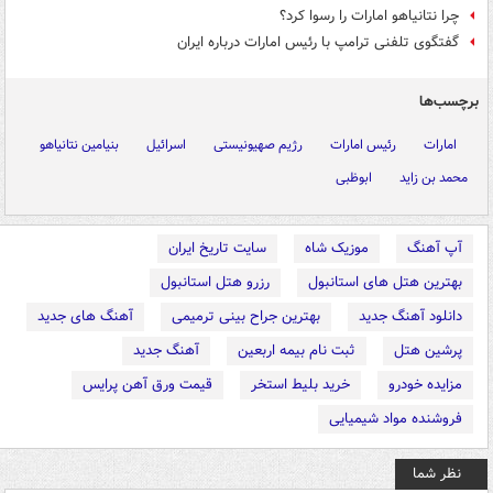
چرا نتانیاهو امارات را رسوا کرد؟
گفتگوی تلفنی ترامپ با رئیس امارات درباره ایران
برچسب‌ها
امارات
رئیس امارات
رژیم صهیونیستی
اسرائیل
بنیامین نتانیاهو
محمد بن زاید
ابوظبی
آپ آهنگ
موزیک شاه
سایت تاریخ ایران
بهترین هتل های استانبول
رزرو هتل استانبول
دانلود آهنگ جدید
بهترین جراح بینی ترمیمی
آهنگ های جدید
پرشین هتل
ثبت نام بیمه اربعین
آهنگ جدید
مزایده خودرو
خرید بلیط استخر
قیمت ورق آهن پرایس
فروشنده مواد شیمیایی
نظر شما