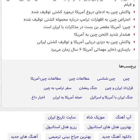
و فیلم
واکنش چین به ادعای دروغ آمریکا درمورد کشتی توقیف شده
اعتراض چین به اظهارات ترامپ درباره محموله کشتی توقیف شده
چین: آمریکا مقصر بن بست در مذاکرات با ایران است
هشدار شدید اللحن چین به آمریکا
واکنش چین به دزدی دریایی آمریکا و توقیف کشتی ایرانی
بازسازی ذخایر مهماتی آمریکا ۶ سال زمان می‌برد
برچسب‌ها
چین
چین شناسی
مطالعات چین
مطالعات چین-آمریکا
قرارداد ایران و چین
جنگ رمضان
سفر ترامپ به چین
جنگ ایران با آمریکا و اسرائیل
حمله آمریکا به ایران
اخبار داغ
آپ آهنگ
موزیک شاه
سایت تاریخ ایران
بهترین هتل های استانبول
رزرو هتل استانبول
دانلود آهنگ جدید
بهترین جراح بینی ترمیمی
آهنگ های جدید