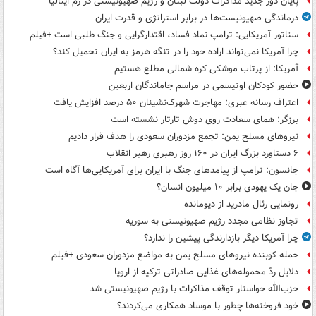
پایان دور جدید مذاکرات دولت لبنان و رژیم صهیونیستی در رم ایتالیا
درماندگی صهیونیست‌ها در برابر استراتژی و قدرت ایران
سناتور آمریکایی: ترامپ نماد فساد، اقتدارگرایی و جنگ طلبی است +فیلم
چرا آمریکا نمی‌تواند اراده خود را در تنگه هرمز به ایران تحمیل کند؟
آمریکا: از پرتاب موشکی کره شمالی مطلع هستیم
حضور کودکان اوتیسمی در مراسم جاماندگان اربعین
اعتراف رسانه عبری: مهاجرت شهرک‌نشینان ۵۰ درصد افزایش یافت
برزگر: همای سعادت روی دوش تارتار نشسته است
نیروهای مسلح یمن: تجمع مزدوران سعودی را هدف قرار دادیم
۶ دستاورد بزرگ ایران در ۱۶۰ روز رهبری رهبر انقلاب
جانسون: ترامپ از پیامدهای جنگ با ایران برای آمریکایی‌ها آگاه است
جان یک یهودی برابر ۱۰ میلیون انسان؟
رونمایی رئال مادرید از دیومانده
تجاوز نظامی مجدد رژیم صهیونیستی به سوریه
چرا آمریکا دیگر بازدارندگی پیشین را ندارد؟
حمله کوبنده نیروهای مسلح یمن به مواضع مزدوران سعودی +فیلم
دلایل ردّ محموله‌های غذایی صادراتی ترکیه از اروپا
حزب‌الله خواستار توقف مذاکرات با رژیم صهیونیستی شد
خود فروخته‌ها چطور با موساد همکاری می‌کردند؟