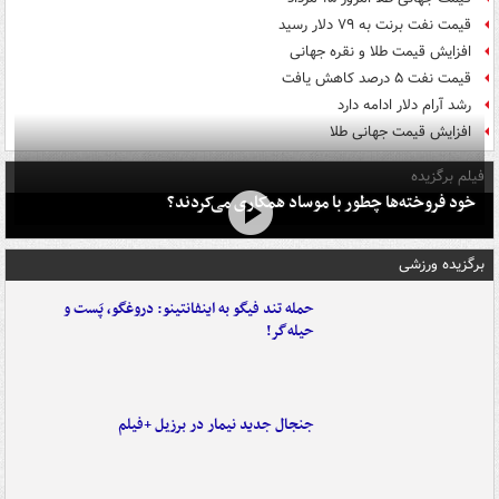
قیمت نفت برنت به ۷۹ دلار رسید
افزایش قیمت طلا و نقره جهانی
قیمت نفت ۵ درصد کاهش یافت
رشد آرام دلار ادامه دارد
افزایش قیمت جهانی طلا
فیلم برگزیده
خود فروخته‌ها چطور با موساد همکاری می‌کردند؟
برگزیده ورزشی
حمله تند فیگو به اینفانتینو: دروغگو، پَست‌ و
حیله‌گر!
جنجال جدید نیمار در برزیل +فیلم