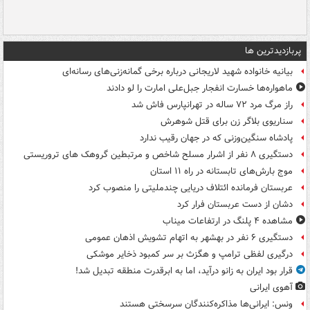
پربازدیدترین ها
بیانیه خانواده شهید لاریجانی درباره برخی گمانه‌زنی‌های رسانه‌ای
ماهواره‌ها خسارت انفجار جبل‌علی امارت را لو دادند
راز مرگ مرد ۷۲ ساله در تهرانپارس فاش شد
سناریوی بلاگر زن برای قتل شوهرش
پادشاه سنگین‌وزنی که در جهان رقیب ندارد
دستگیری ۸ نفر از اشرار مسلح شاخص و مرتبطین گروهک های تروریستی
موج بارش‌های تابستانه در راه ۱۱ استان
عربستان فرمانده ائتلاف دریایی چندملیتی را منصوب کرد
دشان از دست عربستان فرار کرد
مشاهده ۴ پلنگ در ارتفاعات میناب
دستگیری ۶ نفر در بهشهر به اتهام تشویش اذهان عمومی
درگیری لفظی ترامپ و هگزث بر سر کمبود ذخایر موشکی
قرار بود ایران به زانو درآید، اما به ابرقدرت منطقه تبدیل شد!
آهوی ایرانی
ونس: ایرانی‌ها مذاکره‌کنندگان سرسختی هستند