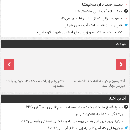
دردسر جدید برای سرخپوشان
۸۰۰ سازۀ آمریکایی خاکستر شد
ماهواره ایرانی که از سد ابرها عبور می‌کند
قابی زیبا از قلعه بابک آذربایجان شرقی
تکذیب ادعای «نحوه ردزنی محل استقرار شهید لاریجانی»
حوادث
تصادف مرگبار در محور اهواز–شوش ۲
آتش‌سوزی در منطقه حفاظت‌شده
تشریح جزئیات تصادف ۱۲ خودرو با ۱۹
پا
دیزمار مهار شد
مصدوم
آخرین اخبار
پاسخ قاطع ملیحه محمدی به نسخه تسلیم‌طلبی روی آنتن BBC
پرشدگی سدها به ۵۸درصد رسید
بازدید وزیر نیرو از روند برق‌رسانی به واحدهای صنعتی بازسازی‌شده
زنجیرهایی که آمریکا را به زیر سطح آب می‌کشند!