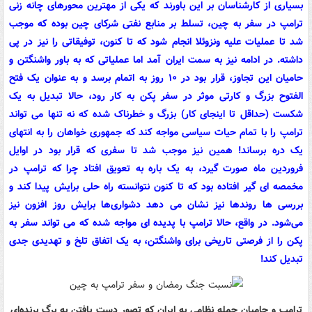
بسیاری از کارشناسان بر این باورند که یکی از مهترین محورهای چانه زنی
ترامپ در سفر به چین، تسلط بر منابع نفتی شرکای چین بوده که موجب
شد تا عملیات علیه ونزوئلا انجام شود که تا کنون، توفیقاتی را نیز در پی
داشته. در ادامه نیز به سمت ایران آمد اما عملیاتی که به باور واشنگتن و
حامیان این تجاوز، قرار بود در ۱۰ روز به اتمام برسد و به عنوان یک فتح
الفتوح بزرگ و کارتی موثر در سفر پکن به کار رود، حالا تبدیل به یک
شکست (حداقل تا اینجای کار) بزرگ و خطرناک شده که نه تنها می تواند
ترامپ را با تمام حیات سیاسی مواجه کند که جمهوری خواهان را به انتهای
یک دره برساند! همین نیز موجب شد تا سفری که قرار بود در اوایل
فروردین ماه صورت گیرد، به یک باره به تعویق افتاد چرا که ترامپ در
مخمصه ای گیر افتاده بود که تا کنون نتوانسته راه حلی برایش پیدا کند و
بررسی ها روندها نیز نشان می دهد دشواری‌ها برایش روز افزون نیز
می‌شود. در واقع، حالا ترامپ با پدیده ای مواجه شده که می تواند سفر به
پکن را از فرصتی تاریخی برای واشنگتن، به یک اتفاق تلخ و تهدیدی جدی
تبدیل کند!
ترامپ و حامیان حمله نظامی به ایران که تصور دست یافتن به برگ برنده‌ای