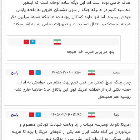
هدف خاصی بوده است اما این دیگه ساده لوحانه است که اینطور
محاسبه کنیم در حالیکه جنگ از سوی دشمنان خارجی به نقطه پایانی
خودش رسیده، اما آنها دارند کماکان روزانه ده ها بلکه صدها میلیون دلار
هزینه لجستیک و انتقال تسلیحات و تجهیزات نظامی به منطقه میکند
0
3
اینها در برابر قدرت خدا هیچه
پاسخ
سعید
۱۱:۵۰ - ۱۴۰۵/۰۲/۰۴
0
4
چین میگه هیچ کمکی من نمی تونم بهت بکنم می خواستی به ایران
حمله نکنی تازه از خداشه امریکا توی این باتلاق حالا حالاها خارج نشه
روسیه هم همینطور
پاسخ
رضا
۱۲:۴۵ - ۱۴۰۵/۰۲/۰۴
0
2
امریکا ناو دنا ومدرسه میناب را زد وباعث شهادت کودکان معصوم و
دریانوردان بی گناه ماشد ایران هم یکی از ناوهای امریکا را بزند تا هزینه
جانی سنگین به ان وارد کند اتش بس و مذاکره تله است