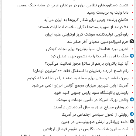
تثبیت دستاوردهای نظامی ایران در مرزهای غربی در سایه جنگ رمضان
دانا وایت به بن‌بست رسید
«کمانِ پرنده» چینی برای شکار کروزها به ایران می‌آید
۷۰ درصد از صهیونیست‌ها نگران سلامت انتخابات هستند
یاوه‌گویی تولیدکننده موشک کروز اوکراینی علیه ایران
حرم امیرالمومنین محیای آخر صفر شد
آخرین نبرد «داستان اسباب‌بازی» برای نجات کودکی
جنگ با ایران، آمریکا را به دشمن جهان تبدیل کرد
آیا تینا پاکروان بازهم از ساترا مجوز فعالیت می‌گیرد؟
رقم فسخ قرارداد رضاییان با استقلال فقط ۱۰۰میلیون تومان!
یمن: نقشه عربستان برای حمله به صنعاء را در نطفه خفه کردیم
آمریکا اوایل شهریور میزبان مجمع آژانس انرژی اتمی می‌شود
بازسازی پالایشگاه سوم پارس جنوبی کلید خورد
چالش بزرگ آمریکا در تأمین مهمات و موشک
نیروهای مسلح عراق به حال آماده‌باش درآمدند
روایتی از تحول سیاسی اجتماعی در آمریکا!
ادامه ویرانگری ارتش صهیونیستی در جنین
ثبت سالروز شکست انگلیس در تقویم فوتبال آرژانتین