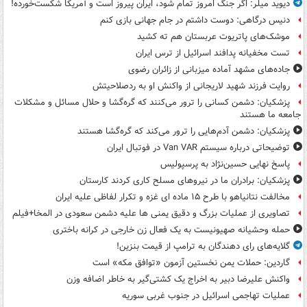
دیوید میلر: اگر جنگ امروز تمام شود، ایران پیروز است و آمریکا شکست‌خورده!
دنیس درگاهی: دوست داشتم در جام جهانی بازی کنم
موشک‌های پاتریوت عربستان هم ته‌ کشید
تست مخفیانه پدافند اسرائیل از ترس ایران
جاده‌های مشهد آماده میزبانی از زائران رضوی
روایت فرزند شهید لاریجانی از واکنش او به ردصلاحیتش
پزشکیان: دشمن کسانی را ترور می‌کنند که گره‌گشا و حلال مسائل و مشکلات
جامعه ما هستند
پزشکیان: دشمن آدم‌هایی را ترور می‌کند که گره‌گشا هستند
توضیحاتی درباره سیستم Van VAR در فوتبال ایران
پاسخ نهایی حسین‌نژاد به پرسپولیس
پزشکیان: برادران ما در نیروهای مسلح کاری کردند کارستان
مخالفت نتانیاهو با طرح ۱۵ ماده ای غزه و تکرار لفاظی علیه ایران
تصاویری از عملیات بزرگ و دقیق یمنی ها علیه دشمن سعودی در المخا+فیلم
حمله وحشیانه صهیونیست به یک فعال زن خارجی در کرانه باختری
گلایه‌های رای دهندگان به ترامپ از قیمت بنزین!
گاردین: حملات یمن نخستین آزمون «توافق مکه» است
واکنش علیرضا دبیر به اخراج یک کشتی‌گیر به خاطر اضافه وزن
عملیات تهاجمی اسرائیل در جنوب غربی سوریه