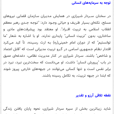
توجه به سرمایه‌های انسانی
در سخنان ســـردار شـیـرازی در همایش مـدیـران سـازمـان قضایی نیروهای
مسلح، نکته‌ای بسیار ظـریـف و حیاتی وجــود دارد: "تـوجـه جــدی رهبر معظم
انقلاب اسلامی به تربیت افـــراد". او معتقد بود پیشرفت‌های مادی و
ساختاری، بدون "تربیت انسانی" پایداری ندارند. او با اشـاره به شعار "ما
توانستیم" که از دوران امام خمینی(ره) بـه ارث رسـیـده، تأ کید مـی‌کـرد
اقتدار نـظـام جـمـهـوری اسـامـی در گــرو تربیت مدیرانی اسـت که "قابل اعتماد
و شاخص" باشند. سـردار شیرازی در کنار مدیریت نظامی، دغدغه‌ای عمیق
در باب "پـرورش انسان" داشـت. او می‌دانست که سخت‌ترین نبرد، نبرد در
برابر نفس اسـت و تنها کسانی می‌توانند در جبهه‌های خارجی پیروز شوند
که ابتدا در جبهه تربیت، به تکامل رسیده باشند.
نقطه تلاقی آرزو و تقدیر
شاید زیباترین بخش از سیره سردار شیرازی، نحوه پایان یافتن زندگی