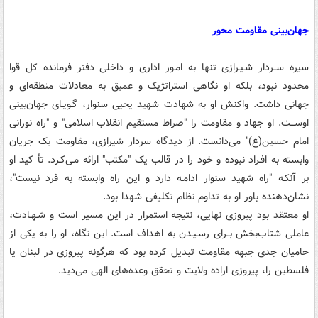
جهان‌بینی مقاومت محور
سیره ســردار شـیـرازی تنها به امـور اداری و داخلی دفتر فرمانده کل قوا
محدود نبود، بلکه او نگاهی استراتژیک و عمیق به معادلات منطقه‌ای و
جهانی داشت. واکنش او به شهادت شهید یحیی سنوار، گـویـای جهان‌بینی
اوســـت. او جهاد و مقاومت را "صراط مستقیم انقلاب اسلامی" و "راه نورانی
امام حسین(ع)" می‌دانست. از دیدگاه سردار شیرازی، مقاومت یک جریان
وابسته به افـراد نبوده و خود را در قالب یک "مکتب" ارائه مـی‌کـرد. تأ کید او
بر آنکـه "راه شهید سنوار ادامـه دارد و این راه وابسته به فرد نیست"،
نشان‌دهنده باور او به تداوم نظام تکلیفی شهدا بود.
او معتقد بود پیروزی نهایی، نتیجه استمرار در این مسیر است و شـهـادت،
عاملی شتاب‌بخش بــرای رسـیـدن به اهداف است. این نگاه، او را به یکی از
حامیان جدی جبهه مقاومت تبدیل کرده بود که هرگونه پیروزی در لبنان یا
فلسطین را، پیروزی اراده ولایت و تحقق وعده‌های الهی می‌دید.