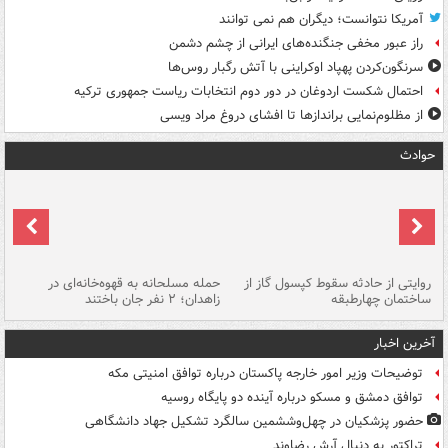
آمریکا نتوانست؛ دیگران هم نمی توانند
راز عبور مخفی جنگنده‌های ایرانی از چشم دشمن
سرنگون‌کردن پهپاد اوکراینی با آتش رگبار روس‌ها
احتمال شکست اردوغان در دور دوم انتخابات ریاست جمهوری ترکیه
از مظلوم‌نمایی براندازها تا افشای دروغ مراد ویسی
حوادث
روایتی از حادثه سقوط کپسول گاز از
حمله مسلحانه به قهوه‌خانه‌ای در
عا
ساختمان چهارطبقه
زاهدان؛ ۲ نفر جان باختند
دس
آخرین اخبار
توضیحات وزیر امور خارجه پاکستان درباره توافق امنیتی مکه
توافق دمشق و مسکو درباره آینده دو پایگاه روسیه
حضور پزشکیان در چهل‌وششمین سالگرد تشکیل جهاد دانشگاهی
تراکتور به دنبال آرش رضاوند