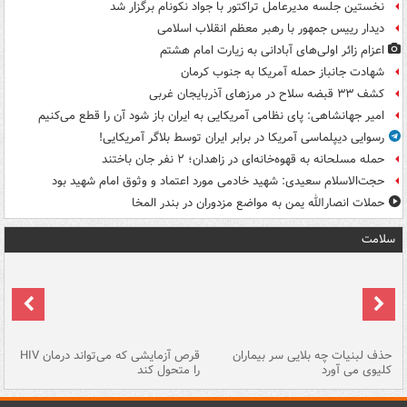
نخستین جلسه مدیرعامل تراکتور با جواد نکونام برگزار شد
دیدار رییس جمهور با رهبر معظم انقلاب اسلامی
اعزام زائر اولی‌های آبادانی به زیارت امام هشتم
شهادت جانباز حمله آمریکا به جنوب کرمان
کشف ۳۳ قبضه سلاح در مرزهای آذربایجان غربی
امیر جهانشاهی: پای نظامی آمریکایی به ایران باز شود آن را قطع می‌کنیم
رسوایی دیپلماسی آمریکا در برابر ایران توسط بلاگر آمریکایی!
حمله مسلحانه به قهوه‌خانه‌ای در زاهدان؛ ۲ نفر جان باختند
حجت‌الاسلام سعیدی: شهید خادمی مورد اعتماد و وثوق امام شهید بود
حملات انصارالله یمن به مواضع مزدوران در بندر المخا
سلامت
حذف لبنیات چه بلایی سر بیماران
قرص آزمایشی که می‌تواند درمان HIV
عل
کلیوی می آورد
را متحول کند
قل