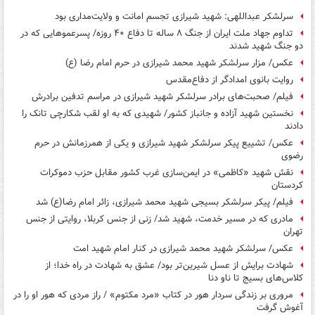
سرلشکر عبداللهی: شهید شیرازی تجسم امانت و ولایت‌مداری بود
تداوم جهاد ملت ایران از جنگ ۸ ساله تا دفاع ۴۰ روزه/ پسرعموهایی که در
دو جنگ شهید شدند
عکس/ مزار سرلشکر شهید محمد شیرازی در حرم امام رضا (ع)
روایت بانوی امدادگر از دفاع‌مقدس
فیلم/ صحبت‌های برادر سرلشکر شهید شیرازی در مراسم تدفین برادرش
نخستین شهید آزاده و جانباز کشور/ شهیدی که به او لقب شکارچی تانک را
دادند
عکس/ تشییع پیکر سرلشکر شهید شیرازی و یکی از همرزمانش در حرم
رضوی
نقش شهید «کاظمی» در ایمن‌سازی غرب کشور مقابل حزب دموکرات
کردستان
فیلم/ پیکر سرلشکر بسیجی شهید محمد شیرازی، زائر امام رضا(ع)‌ شد
مادری که در مسیر خدمت، شهید شد/ زنی از جنس کربلا، روایتی از جنس
تهران
عکس/ سرلشکر شهید محمد شیرازی در کنار امام شهید امت
شهادت برایش از عسل شیرین‌تر بود/ عشق به شهادت در راه خدا؛ از
کلاس‌های بسیج تا ناو دنا
مروری بر زندگی سردار هور در کتاب «مرد مکتوم» / راز مردی که هور او را در
آغوش گرفت