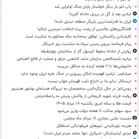
پاپ لئو بار دیگر خواستار پایان جنگ اوکراین شد
شادی بعد از گل در برزیل حادثه آفرید!
ایران به قدرتمندترین بازیگرِ منطقه تبدیل شده!
افشاگری‌های مالدینی از پشت پرده انتخاب سرمربی ایتالیا
کارشناس پاکستانی: توافق سه‌جانبه مکه محکوم به شکست است
پیام فرمانده نیروی زمینی سپاه به مناسبت روز خبرنگار
روایتی از حادثه سقوط کپسول گاز از ساختمان چهارطبقه
بیانیه شدیداللحن سازمان حشد الشعبی عراق و حمایت از فالح الفیاض
خاموشی‌ها تا ۲ هفته آینده به حداقل می‌رسد
مرشایمر: ترامپ فهمیده امکان پیروزی در جنگ علیه ایران وجود ندارد
درستکار: بنای ما بر اخراج نایب قهرمان جهان نیست
روس‌اتم: در حال بازگرداندن متخصصان به نیروگاه هسته‌ای بوشهر هستیم
روایت فرزند شهید لاریجانی از واکنش پدرش به ردصلاحیتش
قیمت طلا و سکه امروز یکشنبه ۱۸ مرداد ۱۴۰۵
سود سهام عدالت تا هفته دولت واریز می‌شود
نشست علنی مجازی ۱۸ مرداد ماه مجلس
هزینه باورنکردنی تیم‌های غیرفوتبالی استقلال
مزدور اینترنشنال: اسرائیل تنها متحد مردم ایران است!