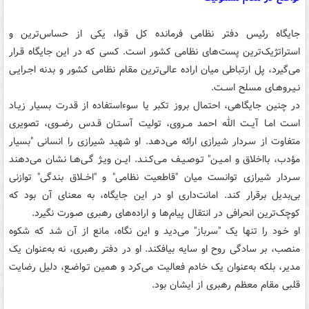
جایگاه رئیس دفتر نظامی فرمانده کل قـوا، یکی از حساس‌ترین و
استراتژیک‌ترین پست‌های نظامی کشور اسـت. کسی که در این جایگاه قـرار
می‌گیرد، پل ارتباطی میان اراده عالی‌ترین مقام نظامی کشور و بدنه اجـرایـی
نـیـروهـای مسلح اســت.
در چنین جایگاهی، احتمال بروز تکبر یا سوءاستفاده از قدرت بسیار زیـاد
اسـت امـا آیــت الله احمد مــروی، تولیت آسـتـان قـدس رضــوی، تصویری
متفاوت از سـردار شیرازی ارائه می‌دهد. او شهید شیرازی را انسانی "بسیار
مؤدب، بااخلاق و امـیـن" تـوصـیـف مـی‌کـنـد. ایــن ویـژ گـی‌هـا نشان می‌دهند
سـردار شیرازی توانست میان "قاطعیت نظامی" و "اخــلاق بندگی" توازنی
بی‌بدیل برقرار کند. امانت‌داری او در این جایگاه، به معنای آن بود که
کوچک‌ترین انحرافی در انتقال پیام‌ها و اراده‌های رهبری صـورت نگیرد.
او خـود را تنها یک "سرباز" می‌دید و این نگاه، مانع از آن شد که شکوه
منصب، بر سادگی روح او سایه بیافکند. او در دفتر رهبری، نه به‌عنوان یک
مدیر، بلکه به‌عنوان یک خادم فعالیت می‌کرد و همین تـواضـع، دلیل رضایت
قلبی مقام معظم رهبری از ایشان بود.