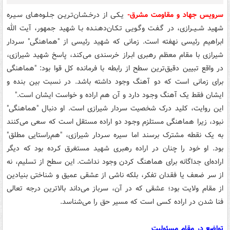
سرویس جهاد و مقاومت مشرق-
یـکـی از درخـشـان‌تـریـن جـلـوه‌هـای سـیـره
شهید شــیــرازی، در گـفـت وگـویـی تـکـان‌دهـنـده بـا شهید جمهور، آیت الله
ابراهیم رئیسی نهفته است. زمانی که شهید رئیسی از "هماهنگی" سـردار
شیرازی با مقام معظم رهبری ابـراز خرسندی می‌کند، پاسخ شهید شیرازی،
در واقع تبیین دقیق‌ترین سطح از رابطه با فرمانده کل قوا بود: "هماهنگی
برای زمانی است که دو آهنگ وجود داشته باشد. در نسبت بین بنده و
ایشان فقط یک آهنگ وجـود دارد و آن هم اراده و خواست ایشان است."
این روایت، کلید درک شخصیت سردار شیرازی است. او دنبال "هماهنگی"
نبود، زیرا هماهنگی مستلزم وجـود دو اراده مستقل اسـت که سعی می‌کنند
به یک نقطه مشترک برسند اما سیره سـردار شیرازی، "هم‌راستایی مطلق"
بود. او خود را چنان در اراده رهبری شهید مستغرق کـرده بود که دیگر
اراده‌ای جداگانه برای هماهنگ کردن وجود نداشت. این سطح از تسلیم، نه
از سر ضعف یا فقدان تفکر، بلکه ناشی از عشقی عمیق و شناختی بنیادین
از مقام ولایت بود؛ عشقی که در آن، سرباز می‌داند بالاترین درجه تعالی
فنا شدن در اراده کسی است که مسیر حق را می‌شناسد.
تواضع در مقام مسئولیت