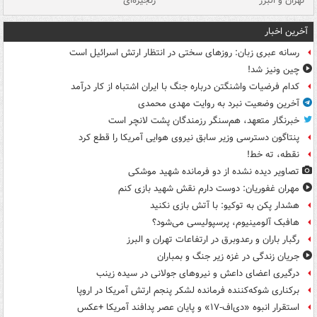
تهران و البرز
زنجیره‌ای
قط
آخرین اخبار
رسانه عبری زبان: روزهای سختی در انتظار ارتش اسرائیل است
چین ونیز شد!
کدام فرضیات واشنگتن درباره جنگ با ایران اشتباه از کار درآمد
آخرین وضعیت نبرد به روایت مهدی محمدی
خبرنگار متعهد، هم‌سنگر رزمندگان پشت لانچر است
پنتاگون دسترسی وزیر سابق نیروی هوایی آمریکا را قطع کرد
نقطه، ته خط!
تصاویر دیده‌ نشده از دو فرمانده شهید موشکی
مهران غفوریان: دوست دارم نقش شهید بازی کنم
هشدار پکن به توکیو: با آتش بازی نکنید
هافبک آلومینیوم، پرسپولیسی می‌شود؟
رگبار باران و رعدوبرق در ارتفاعات تهران و البرز
جریان زندگی در غزه زیر جنگ و بمباران
درگیری اعضای داعش و نیروهای جولانی در سیده زینب
برکناری شوکه‌کننده فرمانده لشکر پنجم ارتش آمریکا در اروپا
استقرار انبوه «دی‌اف‑۱۷» و پایان عصر پدافند آمریکا +عکس