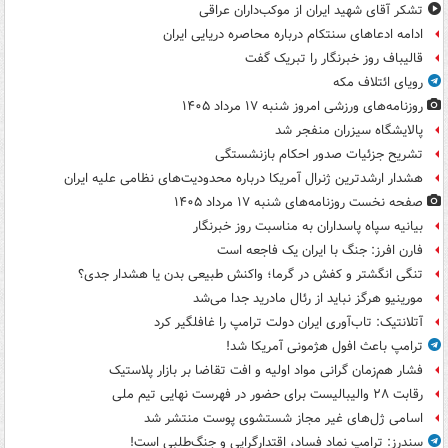
تشکر آقای شهید ایران از موکب‌داران عراقی
ادامه ادعاهای سنتکام درباره محاصره دریایی ایران
قالیباف روز خبرنگار را تبریک گفت
رویای ائتلاف مکه
روزنامه‌های ورزشی امروز ‌شنبه ۱۷ مرداد ۱۴۰۵
پالایشگاه سیزران منفجر شد
تشریح جزئیات صدور احکام بازنشستگی
هشدار ارشدترین ژنرال آمریکا درباره محدودیت‌های نظامی علیه ایران
صفحه نخست روزنامه‌های شنبه ۱۷ مرداد ۱۴۰۵
بیانیه سپاه پاسداران به مناسبت روز خبرنگار
فارن افرز: جنگ با ایران یک فاجعه است
تنگی انگشتر و کفش در گرما؛ واکنش طبیعی بدن یا هشدار جدی؟
مورینیو هرگز نباید از رئال مادرید جدا می‌شد
آتلانتیک: تاب‌آوری ایران دولت ترامپ را غافلگیر کرد
ترامپ باعث افول هژمونی آمریکا شد!
فشار هم‌زمان گرانی مواد اولیه و افت تقاضا بر بازار پلاستیک
رقابت ۲۸ والیبالیست برای حضور در فهرست نهایی تیم ملی
اسامی ژل‌های غیر مجاز شستشوی پوست منتشر شد
سندرز: ترامپ نماد فساد، اقتدارگرایی و جنگ‌طلبی است!