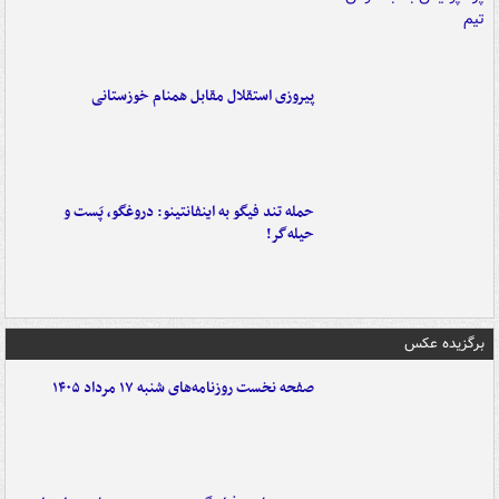
پیروزی استقلال مقابل همنام خوزستانی
حمله تند فیگو به اینفانتینو: دروغگو، پَست‌ و
حیله‌گر!
برگزیده عکس
صفحه نخست روزنامه‌های شنبه ۱۷ مرداد ۱۴۰۵