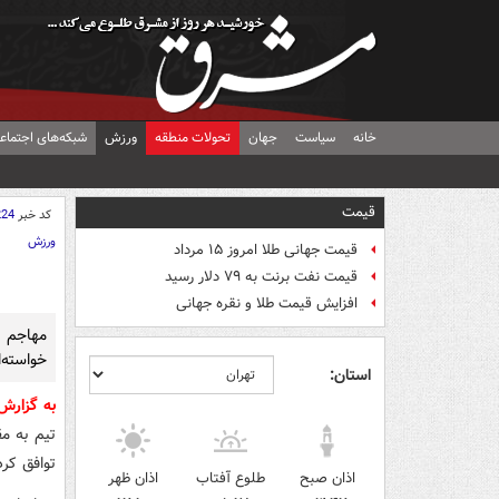
خانه
سیاست
جهان
تحولات منطقه
ورزش
شبکه‌های اجتماع
قیمت
کد خبر
224
ورزش
قیمت جهانی طلا امروز ۱۵ مرداد
قیمت نفت برنت به ۷۹ دلار رسید
افزایش قیمت طلا و نقره جهانی
مهاجم ف
خواسته‌اش 
استان:
به گزار
تیم به مق
توافق کر
اذان صبح
طلوع آفتاب
اذان ظهر