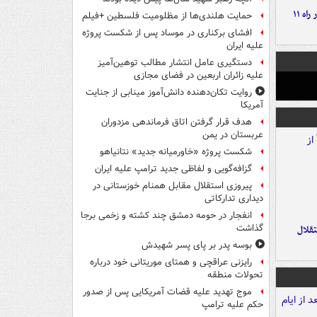
موج بارش‌های تابستانه در راه ۱۱
حمایت هلندی‌ها از مظلومیت فلسطین +فیلم
افشای برکناری در موساد پس از شکست پروژه
علیه ایران
دستگیری عامل انتشار مطالب توهین‌آمیز
علیه زائران اربعین در فضای مجازی
روایت تکان‌دهنده دانش‌آموز مینابی از جنایت
آمریکا
هدف قرار گرفتن اتاق‌ فرماندهی مزدوران
عربستان در یمن
شکست پروژه «خاورمیانه جدید» نتانیاهو
گزافه‌گویی و لفاظی جدید ترامپ علیه ایران
پیروزی استقلال مقابل همنام خوزستانی در
دیداری تدارکاتی
انفجار در حومه دمشق چند کشته و زخمی برجا
گذاشت
تقلال
بوسه‌ پدر بر پای پسر شهیدش
رایزنی عراقچی و همتای موریتانی خود درباره
تحولات منطقه
موج تهدید علیه قضات آمریکایی پس از صدور
حکم علیه ترامپ