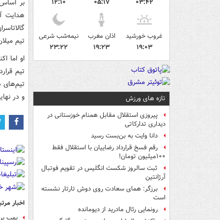
بر اساس 
۱۲:۱۰
۰۵:۱۷
۰۳:۴۲
هدایت آن
غروب خورشید
اذان مغرب
نیمه‌شب شرعی
تیم میلان است و
۲۳:۲۲
۱۹:۲۳
۱۹:۰۳
او اما ا
تیم قرار
تیم‌های 
و در نها
تازه های ورزش
پیروزی استقلال مقابل همنام خوزستانی در
دیداری تدارکاتی
دانا وایت به بن‌بست رسید
رقم فسخ قرارداد رضاییان با استقلال فقط
۱۰۰میلیون تومان!
ثبت سالروز شکست انگلیس در تقویم فوتبال
آرژانتین
برزگر: همای سعادت روی دوش تارتار نشسته
است
اخبار مرتب
رونمایی رئال مادرید از دیومانده
بمب پر