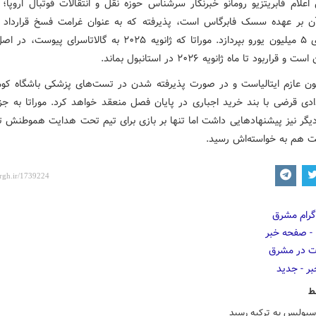
اعلام فابریتزیو رومانو خبرنگار سرشناس حوزه نقل و انتقالات فوتبال اروپا؛ 
 بر عهده سسک فابرگاس است، پذیرفته که به عنوان غرامت فسخ قرارداد مو
گالاتاسرای ۵ میلیون یورو بپردازد. موراتا که ژانویه ۲۰۲۵ به گالاتاسرای پ
 قراربود تا ماه ژانویه ۲۰۲۶ در استانبول بماند.
کنون عازم ایتالیاست و در صورت پذیرفته شدن در تست‌های پزشکی باشگاه کومو
دادی قرضی با بند خرید اجباری در پایان فصل منعقد خواهد کرد. موراتا به جز 
دیگر نیز پیشنهادهایی داشت اما تنها بر بازی برای تیم تحت هدایت هموطنش تأ
یت هم به خواسته‌اش رسید.
ط
سپولیس به ترکیه رسید