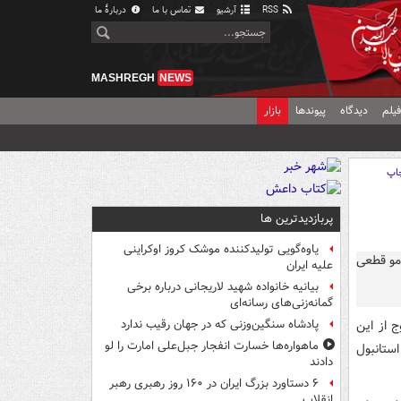
RSS
آرشیو
تماس با ما
دربارهٔ ما
MASHREGH
NEWS
یلم
دیدگاه
پیوندها
بازار
اپ
پربازدیدترین ها
یاوه‌گویی تولیدکننده موشک کروز اوکراینی
علیه ایران
بیانیه خانواده شهید لاریجانی درباره برخی
گمانه‌زنی‌های رسانه‌ای
ج از این
پادشاه سنگین‌وزنی که در جهان رقیب ندارد
ماهواره‌ها خسارت انفجار جبل‌علی امارت را لو
استانبول
دادند
۶ دستاورد بزرگ ایران در ۱۶۰ روز رهبری رهبر
انقلاب