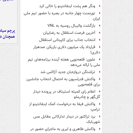
ونگر هم پشت اینفانتینو را خالی کرد
تورنمنت چهار جانبه در بصره با حضور تیم ملی
ایران
بازگشت والیبال روسیه به VNL
پرچم سیاه
آخرین فرصت استقلال به رضاییان
همچنان در
انتخاب جذاب برای کاپیتانی استقلال
قرارداد یک میلیون دلاری بازیکن صدهزار
دلاری!
علوی: قلعه‌نویی هفته آینده برنامه‌های تیم
ملی را ارائه می‌دهد
تراِشتگن دروازه‌بان جدید آژاکس شد
واکنش فدراسیون به احتمال انتخاب جانشین
برای قلعه‌نویی
اعلام رای کمیته استیناف در پرونده دیدار
گل‌گهر و چادرملو
واکنش فیفا به درخواست کمک اینفانتینو از
ترامپ
برد تراکتور در دیدار تدارکاتی مقابل مس
شهربابک
واکنش طاهری و ایری به ماجرای حضور در