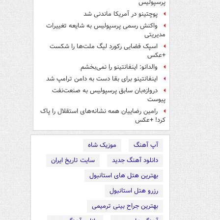
پرسپولیس
پوچتینو در آمریکا ماندنی شد
واکنش رسمی پرسپولیس به شایعه تغییرات
مدیریتی
اسپک فضایی رکورد لیگ ملت‌ها را شکست
+عکس
والدانو: اینفانتینو را نمی‌بخشم
اینفانتینو برای بقا دست به دامن ترامپ شد
دروازه‌بان سابق پرسپولیس به صنعت‌نفت
پیوست
رامین رضاییان همه نشانه‌های استقلال را پاک
کرد! +عکس
آپ آهنگ
موزیک شاه
دانلود آهنگ جدید
سایت تاریخ ایران
بهترین هتل های استانبول
رزرو هتل استانبول
بهترین جراح بینی ترمیمی