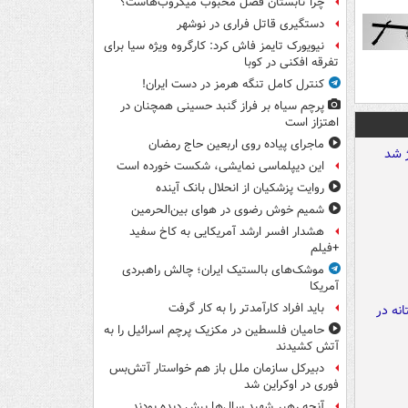
چرا تابستان فصل محبوب میکروب‌هاست؟
دستگیری قاتل فراری در نوشهر
نیویورک تایمز فاش کرد: کارگروه ویژه سیا برای
تفرقه افکنی در کوبا
کنترل کامل تنگه هرمز در دست ایران!
پرچم سیاه بر فراز گنبد حسینی همچنان در
اهتزاز است
ماجرای پیاده روی اربعین حاج رمضان
این دیپلماسی نمایشی، شکست خورده است
روایت پزشکیان از انحلال بانک آینده
شمیم خوش رضوی در هوای بین‌الحرمین
هشدار افسر ارشد آمریکایی به کاخ سفید
+فیلم
موشک‌های بالستیک ایران؛ چالش راهبردی
آمریکا
باید افراد کارآمدتر را به کار گرفت
حامیان فلسطین در مکزیک پرچم اسرائیل را به
آتش کشیدند
دبیرکل سازمان ملل باز هم خواستار آتش‌بس
فوری در اوکراین شد
آنچه رهبر شهید سال‌ها پیش دیده بودند