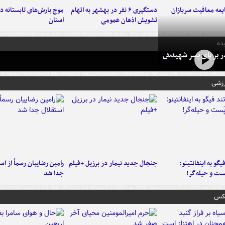
عه معافیت سربازان
دستگیری ۶ نفر در بهشهر به اتهام
تشویش اذهان عمومی
استان
ده
در بر پای پسر شهیدش
رزشی
یگو به اینفانتینو:
جنجال جدید نیمار در برزیل +فیلم
رامین رضاییان رسماً از اس
ست‌ و حیله‌گر!
جدا شد
عکس