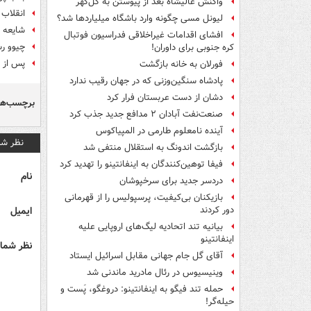
واکنش عالیشاه بعد از پیوستن به گل‌گهر
انقلاب 
لیونل مسی چگونه وارد باشگاه میلیاردها شد؟
شایعه د
افشای اقدامات غیراخلاقی فدراسیون فوتبال
چیوو رس
کره جنوبی برای داوران!
پس از پ
فورلان به خانه بازگشت
پادشاه سنگین‌وزنی که در جهان رقیب ندارد
دشان از دست عربستان فرار کرد
برچسب‌ها
صنعت‌نفت آبادان ۲ مدافع جدید جذب کرد
آینده نامعلوم طارمی در المپیاکوس
نظر شم
بازگشت اندونگ به استقلال منتفی شد
فیفا توهین‌کنندگان به اینفانتینو را تهدید کرد
نام
دردسر جدید برای سرخپوشان
بازیکنان بی‌کیفیت، پرسپولیس را از قهرمانی
ایمیل
دور کردند
بیانیه تند اتحادیه لیگ‌های اروپایی علیه
اینفانتینو
نظر شما 
آقای گل جام جهانی مقابل اسرائیل ایستاد
وینیسیوس در رئال مادرید ماندنی شد
حمله تند فیگو به اینفانتینو: دروغگو، پَست‌ و
حیله‌گر!