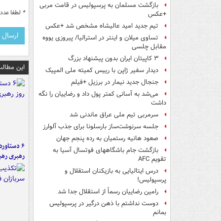
بازگشت مسلمان به پرسپولیس در قامت مربی
*
لطفا عدد م
+عکس
تیم جدید امید عالیشاه مشخص شد +عکس
تساوی میلان و اینتر در استرالیا/ پیروزی یووه
مقابل چلسی
۳ کاپیتان ایران بدون پیشنهاد بزرگ
این مطالب
دیدار سفیر ژاپن با رییس کمیته ملی المپیک
جنجال جدید نیمار در برزیل +فیلم
می‌شد به آسانی کمتر پول داد و رضاییان را نگه
داشت
سرمربی تیم ملی عراق ماندنی شد
جلسه سرنوشت‌ساز بارسلونا برای جذب آلوارز
صعود هانیه رستمیان به رده پنجم جهان
بازگشت جام باشگاههای فوتسال آسیا به
رهبری رهب
تقویم AFC
درس ایتالیایی‌ به بازیکنان استقلال و
پرسپولیس!
رامین رضاییان رسماً از استقلال جدا شد
دوست نداشتم با ذهن درگیر در پرسپولیس
بمانم