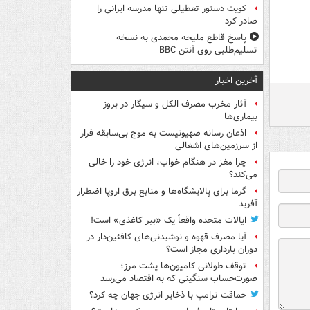
کویت دستور تعطیلی تنها مدرسه ایرانی را
صادر کرد
پاسخ قاطع ملیحه محمدی به نسخه
تسلیم‌طلبی روی آنتن BBC
آخرین اخبار
آثار مخرب مصرف الکل و سیگار در بروز
بیماری‌ها
اذعان رسانه صهیونیست به موج بی‌سابقه فرار
از سرزمین‌های اشغالی
چرا مغز در هنگام خواب، انرژی خود را خالی
می‌کند؟
گرما برای پالایشگاه‌ها و منابع برق اروپا اضطرار
آفرید
ایالات متحده واقعاً یک «ببر کاغذی» است!
آیا مصرف قهوه و نوشیدنی‌های کافئین‌دار در
دوران بارداری مجاز است؟
توقف طولانی کامیون‌ها پشت مرز؛
صورت‌حساب سنگینی که به اقتصاد می‌رسد
حماقت ترامپ با ذخایر انرژی جهان چه کرد؟