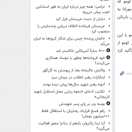
کومو که
ترامپ: همه چیز درباره ایران به طور استثنایی
راتا به
خوب پیش می‌رود
یوست، در اصل بازیکن
دشان از دست عربستان فرار کرد
عربستان فرمانده ائتلاف دریایی چندملیتی را
منصوب کرد
 با این
«کمانِ پرنده» چینی برای شکار کروزها به ایران
کومو از
می‌آید
کید کرد
۸۰۰ سازۀ آمریکایی خاکستر شد
خود فروخته‌ها چطور با موساد همکاری
می‌کردند؟
واکنش عالیشاه بعد از پیوستن به گل‌گهر
ابتکارات رهبر انقلاب در میدان نبرد
آنچه رهبر شهید سال‌ها پیش دیده بودند
تکذیب ادعای «نحوه ردزنی محل استقرار شهید
لاریجانی»
بوسه‌ پدر بر پای پسر شهیدش
رقم فسخ قرارداد رضاییان با استقلال فقط
۱۰۰میلیون تومان!
آیا تینا پاکروان بازهم از ساترا مجوز فعالیت
می‌گیرد؟