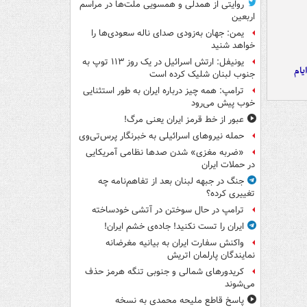
روایتی از همدلی و همسویی ملت‌ها در مراسم
اربعین
یمن: جهان به‌زودی صدای ناله سعودی‌ها را
خواهد شنید
یونیفل: ارتش اسرائیل در یک روز ۱۱۳ توپ به
یام
جنوب لبنان شلیک کرده است
ترامپ: همه چیز درباره ایران به طور استثنایی
خوب پیش می‌رود
عبور از خط قرمز ایران یعنی مرگ!
حمله نیروهای اسرائیلی به خبرنگار پرس‌تی‌وی
«ضربه مغزی» شدن صدها نظامی آمریکایی
در حملات ایران
جنگ در جبهه لبنان بعد از تفاهم‌نامه چه
تغییری کرده؟
ترامپ در حال سوختن در آتشی خودساخته
ایران را تست نکنید! جاده‌ی خشم ایران!
واکنش سفارت ایران به بیانیه مغرضانه
نمایندگان پارلمان اتریش
کریدورهای شمالی و جنوبی تنگه هرمز حذف
می‌شوند
پاسخ قاطع ملیحه محمدی به نسخه