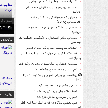
تغییرات جدید یوفا در لیگ‌های اروپایی
تکذیب شای
دست رد وینیسیوس به حقوقی هم سطح
فراری
رونالدو!
ماجرای خواهرخواندگی استقلال و تیم
فیلم برگزی
افغانستانی چه بود؟
بوسه‌ پ
حسین نژاد با ۲ میلیون یورو از دینامو جدا
می‌شود
سرمربی سابق استقلال در یک‌قدمی هدایت یک
برگزیده و
تیم ملی
انتصاب سرپرست دبیری فدراسیون کشتی
گفت‌وگو با قهرمان جهان که در مبارزه با اشرار
جانباز شد
نشست اضطراری اینفانتینو با مدیران ارشد فیفا
تیم بعدی محمد صلاح مشخص شد
روزنامه‌های ورزشی امروز چهارشنبه ۱۴ مرداد
حمله تند ف
۱۴۰۵
دروغگو، پَ
طارمی مشتری معروف پیدا کرد
شرط صلاح برای پیوستن به الاتحاد
برگزیده 
هرو رنار سرمربی ساحل عاج شد
علی نعمتی شاگرد دژاگه در لیگ ستارگان قطر
شد