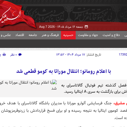
جمعه ۱۶ مرداد ۱۴۰۵ -
Aug 7 2026
ی
دفاع و امنیت
جهاد و مقاومت
حسینیه
فرهنگ و هنر
جامعه
اقتصاد
عکس و ف
1739
تاریخ انتشار:
۱۷ مرداد ۱۴۰۴ - ۱۳:۵۲
۰ نظر
چ
با اعلام رومانو؛ انتقال موراتا به کومو قطعی شد
صل گذشته تیم فوتبال گالاتاسرای به
برای بازگشت به سری A ایتالیا رسید.
ش مشرق،
جنگ فرسایشی آلوارو موراتا با مدیران باشگاه گالاتاسرای با هدف خرو
صد کوموی ایتالیا به نتیجه رسیده و او برای فسخ قراردادش با زردوقرمزپوشان 
ده است.