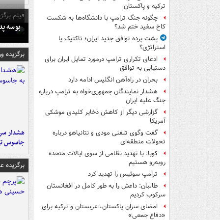
ترکیه و پاکستان
فیلم برگزی
چگونه جنگ ترامپ با دانشگاه‌ها به شکست
بوسه‌ پ
کاخ سفید ختم شد؟
پشت پرده توافق جدید ایران؛ تاکتیک یا
استراتژی؟
برگزیده و
ادعای تکراری ترامپ درمورد تمایل ایران برای
دستیابی به توافق
بحران در راه‌آهن انگلیس ادامه دارد
هشدار نمایندگان جمهوری‌خواه به ترامپ درباره
جنگ علیه ایران
گزارشی دیگر از کاهش ذخایر کلیدی موشکی
آمریکا
هشدار سرم
گفت وگوی تلفنی مودی و نتانیاهو درباره
جاسوس تی
تحولات منطقه‌ای
کوبا: با تهدید نظامی از سوی ایالات متحده
روبه‌رو هستیم
برگزیده 
ترامپ سوئیس را تهدید کرد
طالبان: داعش را به طور کامل در افغانستان
سرکوب کردیم
امضای سران پاکستان، عربستان و ترکیه برای
«دفاع جمعی»