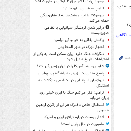
برخورد پراید با تیر برق ۲ فوتی بر جای گذاشت
هوری بعدی،
ترامپ سوئیس را تهدید کرد
سوخو۳۵ با این موشک‌ها به ناوهای‌جنگی
حمله می‌کند
درگیر شدن گردشگر اسپانیایی با نظامی
صهیونیست
ت آگاهی
واکنش بقائی به خیالبافی ترامپ
انفجار بزرگ در شهر المخا یمن
تلگراف: جنگ علیه ایران ممکن است به یکی از
اشتباهات تاریخ تبدیل شود
شاید روسیه، آمریکا را در ایران زمین‌گیر کند!
پاسخ منفی یک لژیونر به باشگاه پرسپولیس
دروازه‌بان اسپانیایی در یک‌قدمی بازگشت به
استقلال
ترامپ: فکر می‌کنم جنگ با ایران خیلی زود
پایان می‌یابد
استقبال خاص دخترک عراقی از زائران اربعین
حسینی
ادعای بسنت درباره توافق ایران و آمریکا
ماموریت در حال پایان است!