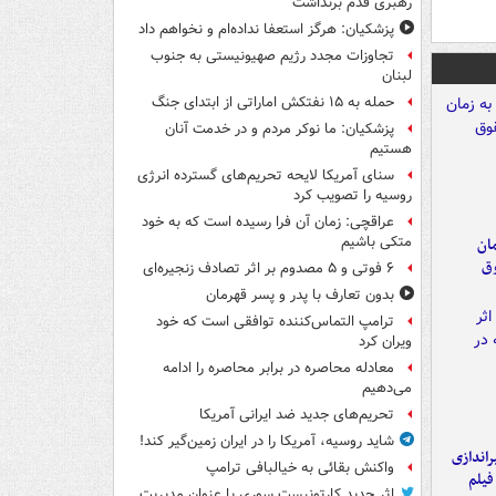
رهبری قدم برنداشت
پزشکیان: هرگز استعفا نداده‌ام و نخواهم داد
تجاوزات مجدد رژیم صهیونیستی به جنوب
لبنان
حمله به ۱۵ نفتکش‌ اماراتی از ابتدای جنگ
پزشکیان: ما نوکر مردم و در خدمت آنان
هستیم
سنای آمریکا لایحه تحریم‌های گسترده انرژی
روسیه را تصویب کرد
عراقچی: زمان آن فرا رسیده است که به خود
متکی باشیم
مان
وق
۶ فوتی و ۵ مصدوم بر اثر تصادف زنجیره‌ای
بدون تعارف با پدر و پسر قهرمان
ترامپ التماس‌کننده توافقی است که خود
ویران کرد
معادله محاصره در برابر محاصره را ادامه
می‌دهیم
تحریم‌های جدید ضد ایرانی آمریکا
شاید روسیه، آمریکا را در ایران زمین‌گیر کند!
یراندازی
واکنش بقائی به خیالبافی ترامپ
فیلم
اثر جدید کارتونیست سوری با عنوان مدیریت