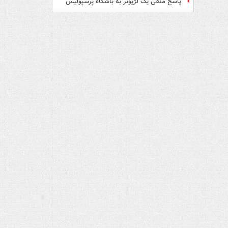
پاسخ منفی یک لژیونر به باشگاه پرسپولیس