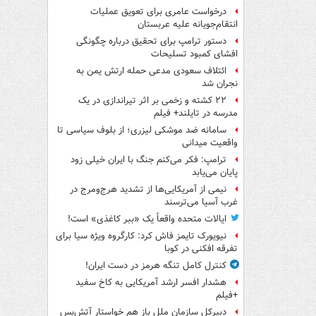
درخواست عامری برای تعویق عملیات
انتقام‌جویانه علیه عربستان
دستور ترامپ برای تحقیق درباره چگونگی
افشای کمبود تسلیحات
ائتلاف سعودی مدعی حمله ارتش یمن به
نجران شد
۲۲ کشته و زخمی بر اثر تیراندازی در یک
مدرسه در تایلند+ فیلم
سامانه ضد موشکی لیزری؛ از بلوف سیاسی تا
واقعیت میدانی
ترامپ: فکر می‌کنم جنگ با ایران خیلی زود
پایان می‌یابد
نیمی از آمریکایی‌ها از تشدید هرج‌ومرج در
غرب آسیا می‌ترسند
ایالات متحده واقعاً یک «ببر کاغذی» است!
نیویورک تایمز فاش کرد: کارگروه ویژه سیا برای
تفرقه افکنی در کوبا
کنترل کامل تنگه هرمز در دست ایران!
هشدار افسر ارشد آمریکایی به کاخ سفید
+فیلم
دبیرکل سازمان ملل باز هم خواستار آتش‌بس