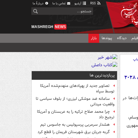
RSS
آرشیو
تماس با ما
دربارهٔ ما
MASHREGH
NEWS
یلم
دیدگاه
پیوندها
بازار
اپ
پربازدیدترین ها
چه کسی بیشترین شانس را برای کاندیداتوری دموکرات‌ها در انتخابات ۲۰۲۸
تصاویر جدید از پهپادهای منهدم‌شده آمریکا
توسط سپاه
ت‌ها در
سامانه ضد موشکی لیزری؛ از بلوف سیاسی تا
واقعیت میدانی
چرا محمد صلاح ترکیه را به عربستان و آمریکا
ضر گوین نیوسام،
ترجیح داد
هشدار سرمربی پرسپولیس به جاسوس تیم
جمهوری
گربه جریان برق شهرستان فریمان را قطع کرد