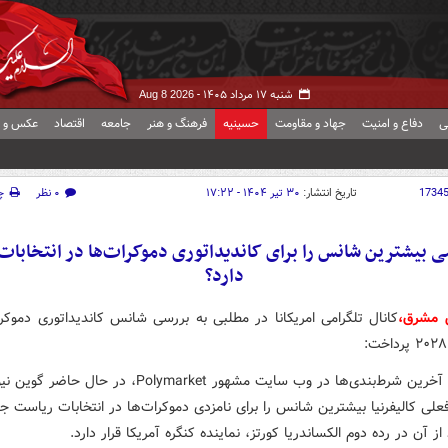
شنبه ۱۷ مرداد ۱۴۰۵ -
Aug 8 2026
ی
دفاع و امنیت
جهاد و مقاومت
حسینیه
فرهنگ و هنر
جامعه
اقتصاد
عکس و ف
1734
تاریخ انتشار:
۳۰ تیر ۱۴۰۴ - ۱۷:۲۲
۰ نظر
چ
دارد؟
 مشرق،
کانال تلگرامی امریکانا در مطلبی به بررسی شانس کاندیداتوری دموکرا
بر اساس آخرین شرط‌بندی‌ها در وب سایت مشهور Polymarket، در حال حا
فعلی کالیفرنیا بیشترین شانس را برای نامزدی دموکرات‌ها در انتخابات ریاست 
 از آن در رده دوم الکساندریا کورتز، نماینده کنگره آمریکا قرار دارد.