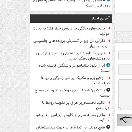
افشاگری برادرزاده ترامپ: تمام تصمیم‌هایش از
روی ترس است
آخرین اخبار
باغچه‌های خانگی در کاهش خطر ابتلا به دیابت
موثرند
نگرانی تل‌آویو از گسترش پرونده‌های جاسوسی
مرتبط با ایران
نیویورک تایمز: غرب تمایلی به تجهیز اوکراین
به موشک‌های رهگیر ندارد
آیا از نفوذ نتانیاهو در واشنگتن کاسته شده
است؟
توافق پرو و مکزیک بر سر ازسرگیری روابط
دیپلماتیک
پزشکیان: شکافی بین دولت و نیروهای مسلح
نیست
تاکید نخست‌وزیر عراق بر تقویت روابط با
عربستان
وقتی رسانه عبری از کابوس بنیامین نتانیاهو
می‌گوید
هیچ دولتی به اندازۀ ما در جهت سیاست‌های