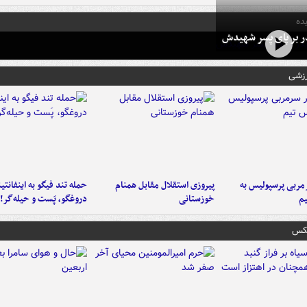
ده
در بر پای پسر شهیدش
رزشی
ربی پرسپولیس به
پیروزی استقلال مقابل همنام
حمله تند فیگو به اینفانتین
م
خوزستانی
دروغگو، پَست‌ و حیله‌گر!
عکس