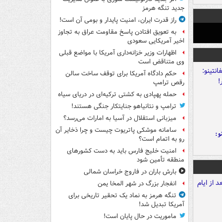
جدید تنگه هرمز
راز قدرت ایران، امنیت پایدار و بومی آن است!
به تعویق افتادن پاسخ مقاومت عراق به تجاوز
اخیر آمریکایی سعودی
اظهارات وزیر خزانه‌داری آمریکا با مواضع قبلی
وی متناقض است
حکم دادگاه آمریکا برای توقف ساخت سالن
رقص ترامپ
حمله پهپادی به کشتی ترکیه‌ای در دریای سیاه
ترامپ و نتانیاهو جنایتکار جنگی هستند!
میزبانی استقلال در آسیا به امارات می‌رسد؟
سامانه موشکی پاتریوت چیست و چرا ذخایر آن
و:
رو به اتمام است؟
امنیت خلیج فارس باید به دست کشورهای
منطقه تأمین شود
بارش باران در فاروج خراسان شمالی
انفجار بزرگ در شهر المخا یمن
تنگه هرمز به نماد یک تحقیر تاریخی برای
آمریکا تبدیل شد!
ماموریت در حال پایان است!