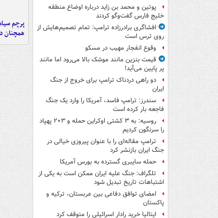
پوتین و محمد بن زاید درباره اوضاع منطقه
خلیج فارس گفت‌وگو کردند
پرچم سیاه
افشاگری برادرزاده ترامپ: تمام تصمیم‌هایش از
همچنان در
روی ترس است
وقوع انفجار مهیب در مسکو
قیمت بنزین مانند موشک بالا می‌رود اما مانند
پر پایین می‌آید!
دو راهی دردناک ترامپ برای خروج از جنگ
ایران
سندرز: ترامپ فاسد، آمریکا را وارد یک جنگ
فاجعه بار کرده است
روسیه: به ۳ کشتی اوکراین حمله و ۲۰۳ پهپاد
را سرنگون کردیم
ترامپ مقاله‌ای را با عنوان پیروزی خیالی در
جنگ ایران بازنشر کرد
حمله سایبری گسترده به بورس آمریکا
تلگراف: جنگ علیه ایران ممکن است به یکی از
اشتباهات تاریخ تبدیل شود
امضای توافق دفاعی بین عربستان، ترکیه و
پاکستان
ایتالیا خرید رادار اسرائیلی را متوقف کرد