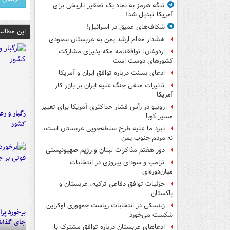
تنگه هرمز به نماد یک تحقیر تاریخی برای
آمریکا تبدیل شد!
شکاف‌های عمیق در اسرائیل!
این مطالب
هشدار مقام ارشد یمن به عربستان سعودی
اردوغان: توافقنامه مکه پذیرای مشارکت
کشورهای دوست است
ادعای بسنت درباره توافق ایران و آمریکا
تاثیرات منفی جنگ علیه ایران بر بازار کار
آمریکا
روبیو در رأس فشار حداکثری آمریکا برای تغییر
رگبار و رع
مسیر کوبا
کشور
نبرد ما علیه طرح سلطه‌جویی عربستان است،
نه مردم جنوب یمن
دور هفتم مذاکرات لبنان و رژیم صهیونیستی
ترامپ و سودای پیروزی در انتخابات
میان‌دوره‌ای
جزئیات توافق دفاعی ترکیه، عربستان و
پاکستان
زلنسکی در انتخابات ریاست جمهوری اوکراین
شکست می‌خورد
جای گذا
ادعاهای عربستان درباره توافق مشترک با