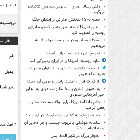
خیز دموکرات‌ها
وقتی رسانه عبری از کابوس بنیامین نتانیاهو
می‌گوید
حمله به ۱۵ نفتکش‌ اماراتی از ابتدای جنگ
برچسب‌ها
سنای آمریکا لایحه تحریم‌های گسترده انرژی
روسیه را تصویب کرد
معادله محاصره در برابر محاصره را ادامه
نظر شم
می‌دهیم
تحریم‌های جدید ضد ایرانی آمریکا
نام
شاید روسیه، آمریکا را در ایران زمین‌گیر کند!
اثر جدید کارتونیست سوری با عنوان مدیریت
ایمیل
جدید تنگه هرمز
راز قدرت ایران، امنیت پایدار و بومی آن است!
نظر شما 
به تعویق افتادن پاسخ مقاومت عراق به تجاوز
اخیر آمریکایی سعودی
حکم دادگاه آمریکا برای توقف ساخت سالن
رقص ترامپ
حمله پهپادی به کشتی ترکیه‌ای در دریای سیاه
سامانه موشکی پاتریوت چیست و چرا ذخایر آن
*
لطفا عدد م
رو به اتمام است؟
انفجار بزرگ در شهر المخا یمن