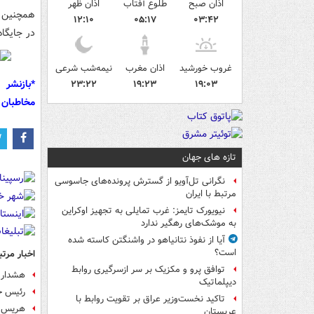
اذان صبح
طلوع آفتاب
اذان ظهر
۱۲:۱۰
۰۵:۱۷
۰۳:۴۲
در جایگا
غروب خورشید
اذان مغرب
نیمه‌شب شرعی
*بازنشر 
۲۳:۲۲
۱۹:۲۳
۱۹:۰۳
مخاطبان 
تازه های جهان
نگرانی تل‌آویو از گسترش پرونده‌های جاسوسی
مرتبط با ایران
نیویورک تایمز: غرب تمایلی به تجهیز اوکراین
به موشک‌های رهگیر ندارد
آیا از نفوذ نتانیاهو در واشنگتن کاسته شده
است؟
اخبار مرتب
توافق پرو و مکزیک بر سر ازسرگیری روابط
هشدار س
دیپلماتیک
رئیس حز
تاکید نخست‌وزیر عراق بر تقویت روابط با
هریس پ
عربستان