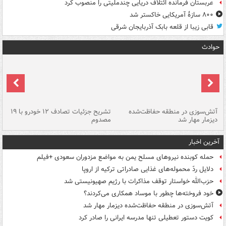
عربستان فرمانده ائتلاف دریایی چندملیتی را منصوب کرد
۸۰۰ سازۀ آمریکایی خاکستر شد
قابی زیبا از قلعه بابک آذربایجان شرقی
حوادث
تصادف مرگبار در محور اهواز–شوش ۲
آتش‌سوزی در منطقه حفاظت‌شده
تشریح جزئیات تصادف ۱۲ خودرو با ۱۹
پا
دیزمار مهار شد
مصدوم
آخرین اخبار
حمله کوبنده نیروهای مسلح یمن به مواضع مزدوران سعودی +فیلم
دلایل ردّ محموله‌های غذایی صادراتی ترکیه از اروپا
حزب‌الله خواستار توقف مذاکرات با رژیم صهیونیستی شد
خود فروخته‌ها چطور با موساد همکاری می‌کردند؟
آتش‌سوزی در منطقه حفاظت‌شده دیزمار مهار شد
کویت دستور تعطیلی تنها مدرسه ایرانی را صادر کرد