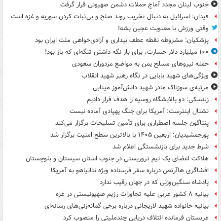
جنوب لبنان مجدد آماج حملات دشمن صهیونی قرار گرفت
فیدان: اسرائیل به دنبال تخریب روند صلح و بی‌ثبات کردن سوریه و غزه است
وقتی ورزش با معنویت عجین بشه!
پزشکیان: مشروطه نقطه عطف بیداری و آزادی‌خواهی ملت ایران بود
۱۰۰ میلیارد دلار خسارت، برای باز نگه داشتن تنگه‌ای که باز بود!
حمله نیروهای مسلح یمن به مواضع مزدوران سعودی
ویژگی‌های شهید بابایی در نگاه رهبر شهید انقلاب
مرثیه‌ی سوزناک مادر شهید دانش‌آموز مینابی
زلنسکی: دو پالایشگاه روسیه را هدف قرار دادیم
نشنال اینترست: آمریکا برای جنگ پهپادی آماده نیست
پنتاگون جلسه اضطراری برای تأمین تسلیحات برگزار می‌کند
پورجمشیدیان: اربعین ۱۴۰۵ با بالاترین سطح امنیت برگزار شد
شرط جدید برای بازنشستگی اعلام شد
هلاکت اعضای یک تیم تروریستی در جنوب استان سیستان و بلوچستان
افشاگری هاآرتص درباره سفر فرستاده ویژه نتانیاهو به آمریکا
پادشاه سنگین‌وزنی که در جهان رقیب ندارد
بیانیه ۸ کشور عربی علیه تجاوزات رژیم صهیونیستی در غزه
بیانیه خانواده شهید لاریجانی درباره برخی گمانه‌زنی‌های رسانه‌ای
عربستان فرمانده ائتلاف دریایی چندملیتی را منصوب کرد