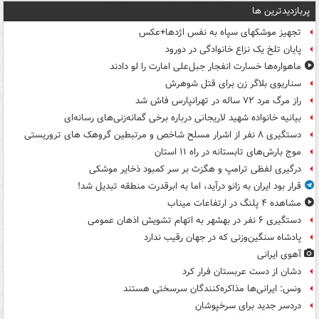
پربازدیدترین ها
تجهیز موشکهای سپاه به نفس اژدها+عکس
پایان تلخ یک نزاع خانوادگی در دورود
ماهواره‌ها خسارت انفجار جبل‌علی امارت را لو دادند
سناریوی بلاگر زن برای قتل شوهرش
راز مرگ مرد ۷۲ ساله در تهرانپارس فاش شد
بیانیه خانواده شهید لاریجانی درباره برخی گمانه‌زنی‌های رسانه‌ای
دستگیری ۸ نفر از اشرار مسلح شاخص و مرتبطین گروهک های تروریستی
موج بارش‌های تابستانه در راه ۱۱ استان
درگیری لفظی ترامپ و هگزث بر سر کمبود ذخایر موشکی
قرار بود ایران به زانو درآید، اما به ابرقدرت منطقه تبدیل شد!
مشاهده ۴ پلنگ در ارتفاعات میناب
دستگیری ۶ نفر در بهشهر به اتهام تشویش اذهان عمومی
پادشاه سنگین‌وزنی که در جهان رقیب ندارد
آهوی ایرانی
دشان از دست عربستان فرار کرد
ونس: ایرانی‌ها مذاکره‌کنندگان سرسختی هستند
دردسر جدید برای سرخپوشان