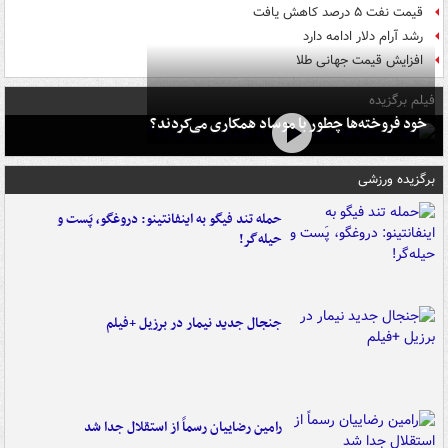
قیمت نفت ۵ درصد کاهش یافت
رشد آرام دلار ادامه دارد
افزایش قیمت جهانی طلا
فیلم برگزیده
خود فروخته‌ها چطور با موساد همکاری می‌کردند؟
برگزیده ورزشی
حمله تند فیگو به اینفانتینو: دروغگو، پَست‌ و
حیله‌گر!
جنجال جدید نیمار در برزیل +فیلم
رامین رضاییان رسماً از استقلال جدا شد