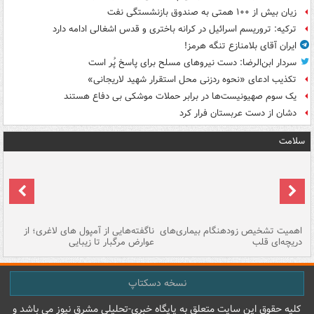
زیان بیش از ۱۰۰ همتی به صندوق‌ بازنشستگی نفت
ترکیه: تروریسم اسرائیل در کرانه باختری و قدس اشغالی ادامه دارد
ایران آقای بلامنازع تنگه هرمز!
سردار ابن‌الرضا: دست نیروهای مسلح برای پاسخ پُر است
تکذیب ادعای «نحوه ردزنی محل استقرار شهید لاریجانی»
یک‌ سوم صهیونیست‌ها در برابر حملات موشکی بی دفاع هستند
دشان از دست عربستان فرار کرد
سلامت
اهمیت تشخیص زودهنگام بیماری‌های
ناگفته‌هایی از آمپول های لاغری؛ از
دریچه‌ای قلب
عوارض مرگبار تا زیبایی
تا
نسخه دسکتاپ
کليه حقوق اين سايت متعلق به پایگاه خبري-تحليلي مشرق نيوز می باشد و