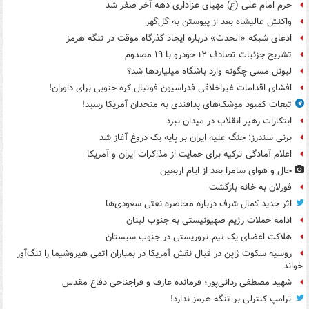
حرم امام علی (ع) مهیای عزاداری دهه آخر صفر شد
واکنش عالیشاه بعد از پیوستن به گل‌گهر
ادعای شبکه «الحدث» درباره ایجاد گذرگاه موقت در تنگه هرمز
تشریح جزئیات تصادف ۱۲ خودرو با ۱۹ مصدوم
لیونل مسی چگونه وارد باشگاه میلیاردها شد؟
افشای اقدامات غیراخلاقی فدراسیون فوتبال کره جنوبی برای داوران!
تبعات کمبود موشک‌های پدافندی به متحدان آمریکا رسید!
ابتکارات رهبر انقلاب در میدان نبرد
برنی سندرز: جنگ علیه ایران بر پایه یک دروغ آغاز شد
اعلام آمادگی ترکیه برای حمایت از مذاکرات ایران و آمریکا
حال و هوای سامرا بعد از ایام اربعین
فورلان به خانه بازگشت
اثر جدید کمال شرف درباره محاصره نفتی سعودی‌ها
ادامه حملات رژیم صهیونیستی به جنوب لبنان
هلاکت اعضای یک تیم تروریستی در جنوب سیستان
روسیه سکوت ژاپن در قبال نقش آمریکا در بمباران اتمی هیروشیما را ننگ‌آور
خواند
شهید مصطفی ردانی‌پور؛ فرمانده عارف و فراجناحی دفاع مقدس
ترامپ کنترلی بر تنگه هرمز ندارد!