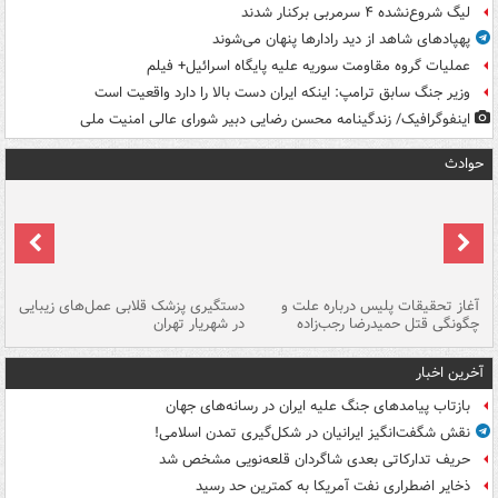
لیگ شروع‌نشده ۴ سرمربی برکنار شدند
پهپادهای شاهد از دید رادارها پنهان می‌شوند
عملیات گروه مقاومت سوریه علیه پایگاه اسرائیل+ فیلم
وزیر جنگ سابق ترامپ: اینکه ایران دست بالا را دارد واقعیت است
اینفوگرافیک/ زندگینامه محسن رضایی دبیر شورای عالی امنیت‌ ملی
حوادث
آغاز تحقیقات پلیس درباره علت و
دستگیری پزشک قلابی عمل‌های زیبایی
هش
چگونگی قتل حمیدرضا رجب‌زاده
در شهریار تهران
ها
آخرین اخبار
بازتاب پیامدهای جنگ علیه ایران در رسانه‌های جهان
نقش شگفت‌انگیز ایرانیان در شکل‌گیری تمدن اسلامی!
حریف تدارکاتی بعدی شاگردان قلعه‌نویی مشخص شد
ذخایر اضطراری نفت آمریکا به کمترین حد رسید