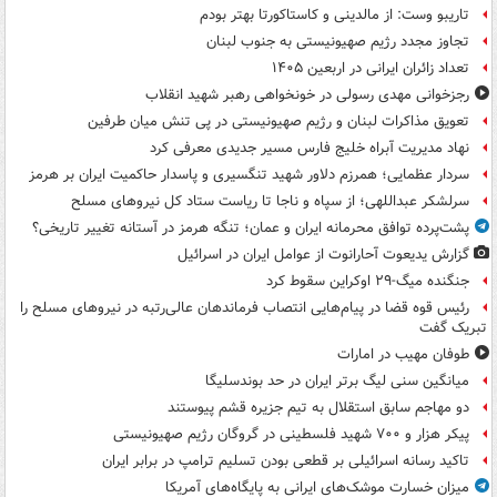
تاریبو وست: از مالدینی و کاستاکورتا بهتر بودم
تجاوز مجدد رژیم صهیونیستی به جنوب لبنان
تعداد زائران ایرانی در اربعین ۱۴۰۵
رجزخوانی مهدی رسولی در خونخواهی رهبر شهید انقلاب
تعویق مذاکرات لبنان و رژیم صهیونیستی در پی تنش میان طرفین
نهاد مدیریت آبراه خلیج فارس مسیر جدیدی معرفی کرد
سردار عظمایی؛ همرزم دلاور شهید تنگسیری و پاسدار حاکمیت ایران بر هرمز
سرلشکر عبداللهی؛ از سپاه و ناجا تا ریاست ستاد کل نیروهای مسلح
پشت‌پرده توافق محرمانه ایران و عمان؛ تنگه هرمز در آستانه تغییر تاریخی؟
گزارش یدیعوت آحارانوت از عوامل ایران در اسرائیل
جنگنده میگ-۲۹ اوکراین سقوط کرد
رئیس قوه قضا در پیام‌هایی انتصاب‌ فرماندهان عالی‌رتبه در نیروهای مسلح را
تبریک گفت
طوفان مهیب در امارات
میانگین سنی لیگ برتر ایران در حد بوندسلیگا
دو مهاجم سابق استقلال به تیم جزیره قشم پیوستند
پیکر هزار و ۷۰۰ شهید فلسطینی در گروگان رژیم صهیونیستی
تاکید رسانه اسرائیلی بر قطعی بودن تسلیم ترامپ در برابر ایران
میزان خسارت موشک‌های ایرانی به پایگاه‌های آمریکا