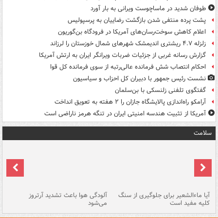
طوفان شدید در ماساچوست ویرانی به بار آورد
پشت پرده منتفی شدن بازگشت رضاییان به پرسپولیس
اعلام کاهش سوخت‌رسان‌های آمریکا در فرودگاه بن‌گوریون
زلزله ۴.۷ ریشتری اندیمشک شهرهای شمال خوزستان را لرزاند
گزارش رسانه غربی از جزئیات ضربات ویرانگر ایران به ارتش آمریکا
احکام انتصاب شش فرمانده عالی‌رتبه از سوی فرمانده کل قوا
نشست رئیس جمهور با دبیران کل احزاب و سیاسیون
گفتگوی تلفنی زلنسکی با بن‌سلمان
آرامکو راه‌اندازی پالایشگاه جازان را ۲ هفته به تعویق انداخت
آمریکا از تثبیت هندسه امنیتی ایران در تنگه هرمز ناراضی است
سلامت
آیا ماءالشعیر برای جلوگیری از سنگ
آلودگی هوا باعث تشدید آرتروز
حذ
کلیه مفید است
می‌شود
کل