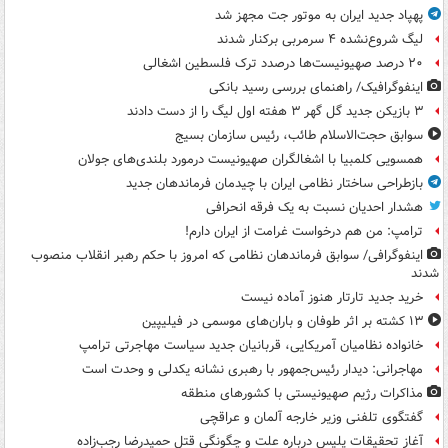
پهپاد جدید ایران به موتور جت مجهز شد
لیگ شروع‌نشده ۴ سرمربی برکنار شدند
۲۰ درصد صهیونیست‌ها درصدد ترک فلسطین اشغالی
اینفوگرافیک/ راهنمای بررسی رسید بانکی
۳ بازیکن جدید گل گهر ۳ هفته اول لیگ را از دست دادند
سوابق حجت‌الاسلام طائب، رئیس سازمان بسیج
همسویی کلمبیا با اشغالگران صهیونیست درمورد بلندی‌های جولان
بازطراحی ساختار نظامی ایران با چیدمان فرماندهان جدید
هشدار احدیان نسبت به یک فرقه انحرافی
ترامپ: من هم درخواست غرامت از ایران دارم!
اینفوگرافی/ سوابق فرماندهان نظامی که امروز با حکم رهبر انقلاب منصوب
شدند
خرید جدید تارتار هنوز آماده نیست
۱۳ کشته بر اثر طوفان و باران‌های موسمی در فیلیپین
خانواده نظامیان آمریکایی، قربانیان جدید سیاست مهاجرتی ترامپ
مهاجرانی: دیدار رئیس‌جمهور با رهبری نشانه یکدلی و وحدت است
مذاکرات رژیم صهیونیستی با کشورهای منطقه
گفتگوی تلفنی وزیر خارجه آلمان و عراقچی
آغاز تحقیقات پلیس درباره علت و چگونگی قتل حمیدرضا رجب‌زاده