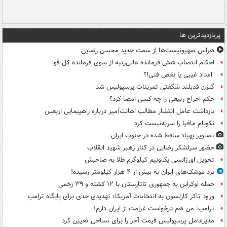
پربازدیدترین ها
هراس صهیونیست‌ها از سمت جدید محسن رضایی
احکام انتصاب شش فرمانده عالی‌رتبه از سوی فرمانده کل قوا
امداد غیبی یا نقص فنی!؟
گلزن قدبلند شگفتی تمرینات پرسپولیس شد
حکم اخراج ربیعی را چه کسی امضا کرد؟
بازداشت عامل انتشار مطالب اهانت‌آمیز درباره راهپیمایی اربعین
نکونام مافیا را سربه‌نیست کرد
تصاویر پهپاد ساقط شده در جنوب ایران
حضور سرلشکر رضایی در کنار رهبر شهید انقلاب
تحویل اورژانسی یک‌ونیم کیلوگرم طلا به صاحبش
برد موشک‌های ایران به بیش از ۴ هزار کیلومتر رسیده!
حمله اوکراین به جمهوری تاتارستان با ۱۲ کشته و ۳۹ زخمی
ورود تاکر کارلسون به انتخابات آمریکا؛ تهدیدی جدی برای پایگاه ترامپ
ترامپ: من هم درخواست غرامت از ایران دارم!
مدیرعامل پرسپولیس قیمت آخر را برای نساجی تعیین کرد