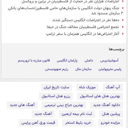
اعتراضات هزاران نفر در حمایت از فلسطینیان در برلین و بروکسل
جنگ پنهان دولت انگلیس با سازمان‌های حامی فلسطین/حساب‌های بانکی‌
۲ سازمان مسدود شد
ده‌ها نفر در اعتراضات انگلیس دستگیر شدند
تجمع اعتراضی فلسطینیان مخالف جنگ در حیفا
آغاز اعتراض‌ها در انگلیس همزمان با سفر ترامپ
برچسب‌ها
آسوشیتدپرس
داعش
پارلمان انگلیس
قانون مبارزه با تروریسم
پلیس متروپولیتن
سازمان ملل
رژیم صهیونیستی
آپ آهنگ
موزیک شاه
سایت تاریخ ایران
بهترین هتل های استانبول
رزرو هتل استانبول
دانلود آهنگ جدید
بهترین جراح بینی ترمیمی
آهنگ های جدید
پرشین هتل
ثبت نام بیمه اربعین
آهنگ جدید
مزایده خودرو
خرید بلیط استخر
قیمت ورق آهن پرایس