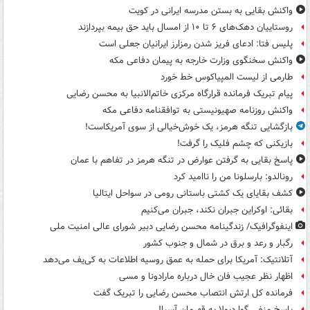
واکنش بقایی به بستن مدرسه ایرانی در کویت
روستاییان دهک‌های ۶ تا ۱۰ از امسال باید حق بیمه بپردازند
پلیس فتا: ادعای فریز شدن رمزارز ایرانیان جعلی است
واکنش سخنگوی وزارت خارجه به پیمان دفاعی مکه
طارمی از لیست المپیاکوس خط خورد
پیام تبریک فرمانده قرارگاه مرکزی خاتم‌الانبیا به محسن رضایی
واکنش روزنامه صهیونیستی به توافقنامه دفاعی مکه
بازگشایی تنگه هرمز، یک خوش‌خیالی از سوی آمریکاست!
بازیکنی که چشم فلیک را گرفت!
پاسخ بقایی به گرفتن عوارض در تنگه هرمز در تفاهم با عمان
رونالدو: بارسلونا من را ناامید کرد
کشف بقایای یک کشتی باستانی رومی در سواحل ایتالیا
بقائی: اوکراین جبران نکند، جبران می‌کنیم
اینفوگرافیک/ زندگینامه محسن رضایی دبیر شورای عالی امنیت‌ ملی
رگبار و رعد و برق در شمال و جنوب کشور
آتلانتیک: آمریکا برای حمله به عمق روسیه اطلاعات به کی‌یف می‌دهد
اظهار نظر عجیب فان خال درباره مارادونا و مسی
فرمانده کل ارتش انتصاب محسن رضایی را تبریک گفت
پاسخ منفی گواردیولا به قهرمان آسیا!