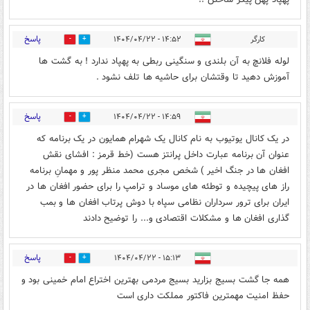
پاسخ
کارگر
۱۴:۵۲ - ۱۴۰۴/۰۴/۲۲
1
1
لوله فلانچ به آن بلندی و سنگینی ربطی به پهپاد ندارد ! به گشت ها
آموزش دهید تا وقتشان برای حاشیه ها تلف نشود .
پاسخ
۱۴:۵۹ - ۱۴۰۴/۰۴/۲۲
2
7
در یک کانال یوتیوب به نام کانال یک شهرام همایون در یک برنامه که
عنوان آن برنامه عبارت داخل پرانتز هست (خط قرمز : افشای نقش
افغان ها در جنگ اخیر ) شخص مجری محمد منظر پور و مهمانِ برنامه
راز های پیچیده و توطئه های موساد و ترامپ را برای حضور افغان ها در
ایران برای ترور سرداران نظامی سپاه با دوش پرتاب افغان ها و بمب
گذاری افغان ها و مشکلات اقتصادی و... را توضیح دادند
پاسخ
۱۵:۱۳ - ۱۴۰۴/۰۴/۲۲
0
13
همه جا گشت بسیج بزارید بسیج مردمی بهترین اختراع امام خمینی بود و
حفظ امنیت مهمترین فاکتور مملکت داری است