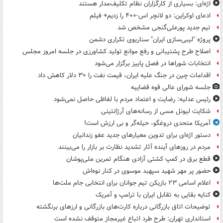
اژه‌ای: بسیاری از کارگزاران نظام تکلیف‌مدار هستند
ادعای اوکراین: دو لانچر اس-۴۰۰ را زدیم+ فیلم
تیم جدید پورعلی‌گنجی مشخص شد
پروژه "لیبی‌سازی ایران" سناریوی تکراری دشمن
اصلاح طرح پشتیبانی و رفع موانع تولید کشاورزی در جلسه امروز مجلس
انتخابات شوراها در فصل پاییز برگزار می‌شود
اقدامات چین در جنگ علیه ایران، قیمت نفت را ۳۰ دلار کاهش داد
جلسه شورای عالی قوه قضاییه
رئیس عدلیه: رضایت و اعتماد مردم با لفاظی حاصل نمی‌شود
شکایت لیونل مسی از رسانه‌های آرژانتینی
آمریکا متحدی دروغگو، حیله‌گر و بی ارزش است!
دستور اژه‌ای برای تدوین معیارهای جدید عفو زندانیان
مردم در روزهای آینده آثار تشدید نظارت بر بازار را می‌بینند
قطع برق در کمپ کشتی آزادی هنگام تمرین ملی‌پوشان
حضور پر مهر شهید سپهبد موسوی در کنار نوه‌اش
اعلام اسامی ۲۳ بازیکن تیم جوانان برای انتخابی جام ملت‌ها
کنایه بقایی به تقابل ایران با ترامپ و آمریک
توضیحات اتاق بازرگانی درباره کارت‌های بازرگانی و ارزهای برنگشته
استانداری تهران: طرح طرد اتباع غیرمجاز متوقف نشده است