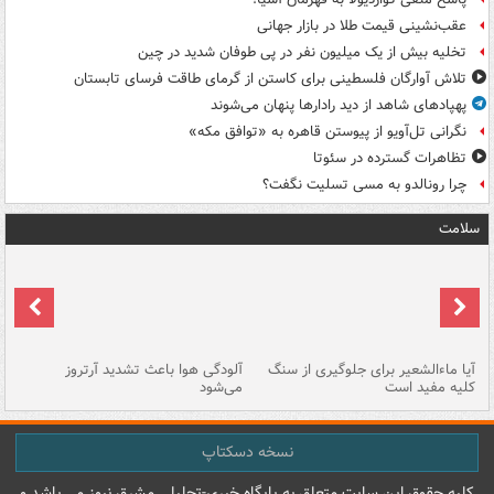
عقب‌نشینی قیمت طلا در بازار جهانی
تخلیه بیش از یک میلیون نفر در پی طوفان شدید در چین
تلاش آوارگان فلسطینی برای کاستن از گرمای طاقت فرسای تابستان
پهپادهای شاهد از دید رادارها پنهان می‌شوند
نگرانی تل‌آویو از پیوستن قاهره به «توافق مکه»
تظاهرات گسترده در سئوتا
چرا رونالدو به مسی تسلیت نگفت؟
سلامت
آیا ماءالشعیر برای جلوگیری از سنگ
آلودگی هوا باعث تشدید آرتروز
حذ
کلیه مفید است
می‌شود
کل
نسخه دسکتاپ
کليه حقوق اين سايت متعلق به پایگاه خبري-تحليلي مشرق نيوز می باشد و