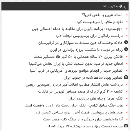
پربازدیدترین ها
امداد غیبی یا نقص فنی!؟
نکونام مافیا را سربه‌نیست کرد
«جهنم‌دره»؛ برنامه تایوان برای مقابله با حمله احتمالی چین
بازگشت رضائیان برای پرسپولیس تبعات دارد
حادثه وحشتناک حین مسابقات سوارکاری در قرقیزستان
زلزله در موساد با شکست پروژه براندازی در ایران
قاتلان پیرزن ۷۰ ساله همدانی با ۵۰ گرم طلا دستگیر شدند
ادعای جدید ترامپ: بدون تشدید تنش با ایران تعامل می‌کنیم!
تصاویر جدید از انهدام مواضع نیروهای آمریکایی در غرب آسیا
تصاویر پهپاد ساقط شده در جنوب ایران
بازداشت عامل انتشار مطالب اهانت‌آمیز درباره راهپیمایی اربعین
کشف ۳۱۰ گرم تریاک از معده مسافر اتوبوس در قاینات
تنگه هرمز و پیام‌های بازدارنده ایران
وزیر جنگ سابق ترامپ: اینکه ایران دست بالا را دارد واقعیت است
مدیرعامل پرسپولیس قیمت آخر را برای نساجی تعیین کرد
آیا ماءالشعیر برای جلوگیری از سنگ کلیه مفید است
صفحه نخست روزنامه‌های دوشنبه ۱۹ مرداد ۱۴۰۵