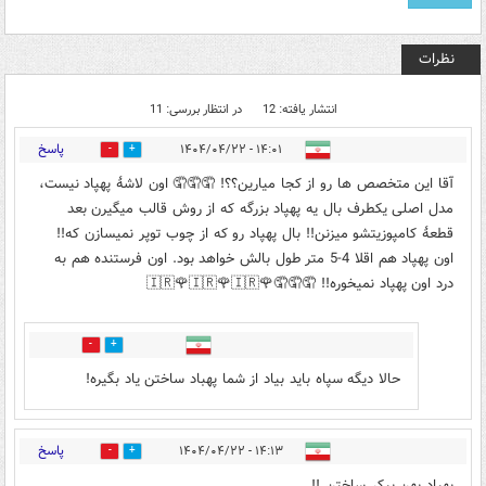
نظرات
انتشار یافته: 12
در انتظار بررسی: 11
پاسخ
۱۴:۰۱ - ۱۴۰۴/۰۴/۲۲
4
1
آقا این متخصص ها رو از کجا میارین؟؟! 🤦🤦🤦 اون لاشهٔ پهپاد نیست،
مدل اصلی یکطرف بال یه پهپاد بزرگه که از روش قالب میگیرن بعد
قطعهٔ کامپوزیتشو میزنن!! بال پهپاد رو که از چوب توپر نمیسازن که!!
اون پهپاد هم اقلا 4-5 متر طول بالش خواهد بود. اون فرستنده هم به
درد اون پهپاد نمیخوره!! 🤦🤦🤦🌹🇮🇷🌹🇮🇷🌹🇮🇷
0
6
حالا دیگه سپاه باید بیاد از شما پهباد ساختن یاد بگیره!
پاسخ
۱۴:۱۳ - ۱۴۰۴/۰۴/۲۲
0
1
پهپاد پهن پیکر ساختن !!