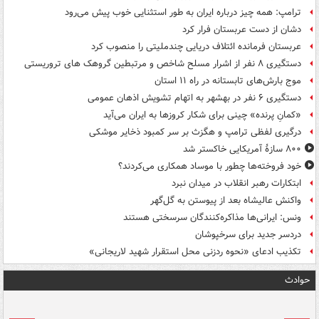
ترامپ: همه چیز درباره ایران به طور استثنایی خوب پیش می‌رود
دشان از دست عربستان فرار کرد
عربستان فرمانده ائتلاف دریایی چندملیتی را منصوب کرد
دستگیری ۸ نفر از اشرار مسلح شاخص و مرتبطین گروهک های تروریستی
موج بارش‌های تابستانه در راه ۱۱ استان
دستگیری ۶ نفر در بهشهر به اتهام تشویش اذهان عمومی
«کمانِ پرنده» چینی برای شکار کروزها به ایران می‌آید
درگیری لفظی ترامپ و هگزث بر سر کمبود ذخایر موشکی
۸۰۰ سازۀ آمریکایی خاکستر شد
خود فروخته‌ها چطور با موساد همکاری می‌کردند؟
ابتکارات رهبر انقلاب در میدان نبرد
واکنش عالیشاه بعد از پیوستن به گل‌گهر
ونس: ایرانی‌ها مذاکره‌کنندگان سرسختی هستند
دردسر جدید برای سرخپوشان
تکذیب ادعای «نحوه ردزنی محل استقرار شهید لاریجانی»
حوادث