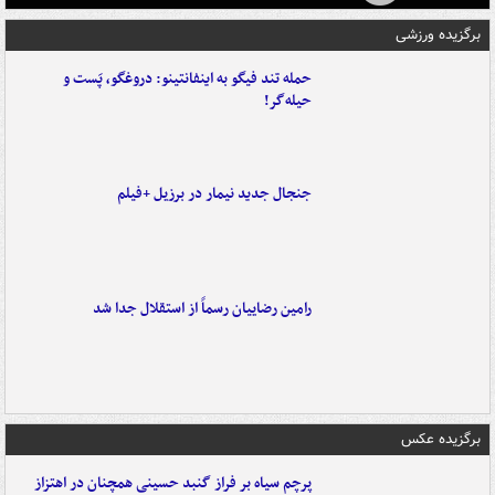
برگزیده ورزشی
حمله تند فیگو به اینفانتینو: دروغگو، پَست‌ و
حیله‌گر!
جنجال جدید نیمار در برزیل +فیلم
رامین رضاییان رسماً از استقلال جدا شد
برگزیده عکس
پرچم سیاه بر فراز گنبد حسینی همچنان در اهتزاز