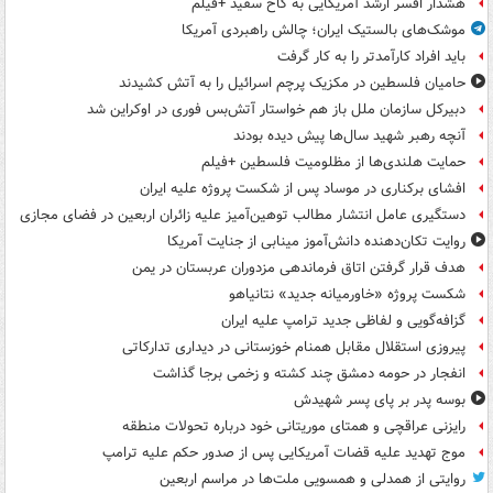
هشدار افسر ارشد آمریکایی به کاخ سفید +فیلم
موشک‌های بالستیک ایران؛ چالش راهبردی آمریکا
باید افراد کارآمدتر را به کار گرفت
حامیان فلسطین در مکزیک پرچم اسرائیل را به آتش کشیدند
دبیرکل سازمان ملل باز هم خواستار آتش‌بس فوری در اوکراین شد
آنچه رهبر شهید سال‌ها پیش دیده بودند
حمایت هلندی‌ها از مظلومیت فلسطین +فیلم
افشای برکناری در موساد پس از شکست پروژه علیه ایران
دستگیری عامل انتشار مطالب توهین‌آمیز علیه زائران اربعین در فضای مجازی
روایت تکان‌دهنده دانش‌آموز مینابی از جنایت آمریکا
هدف قرار گرفتن اتاق‌ فرماندهی مزدوران عربستان در یمن
شکست پروژه «خاورمیانه جدید» نتانیاهو
گزافه‌گویی و لفاظی جدید ترامپ علیه ایران
پیروزی استقلال مقابل همنام خوزستانی در دیداری تدارکاتی
انفجار در حومه دمشق چند کشته و زخمی برجا گذاشت
بوسه‌ پدر بر پای پسر شهیدش
رایزنی عراقچی و همتای موریتانی خود درباره تحولات منطقه
موج تهدید علیه قضات آمریکایی پس از صدور حکم علیه ترامپ
روایتی از همدلی و همسویی ملت‌ها در مراسم اربعین