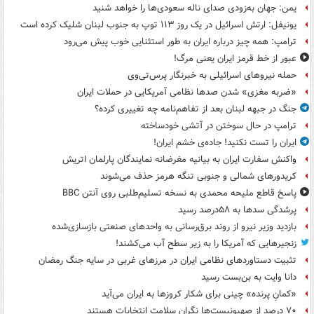
یمن: جهان به‌زودی صدای ناله سعودی‌ها را خواهد شنید
یونیفل: ارتش اسرائیل در یک روز ۱۱۳ توپ به جنوب لبنان شلیک کرده است
ترامپ: همه چیز درباره ایران به طور استثنایی خوب پیش می‌رود
عبور از خط قرمز ایران یعنی مرگ!
حمله نیروهای اسرائیلی به خبرنگار پرس‌تی‌وی
«ضربه مغزی» شدن صدها نظامی آمریکایی در حملات ایران
جنگ در جبهه لبنان بعد از تفاهم‌نامه چه تغییری کرده؟
ترامپ در حال سوختن در آتشی خودساخته
ایران را تست نکنید! جاده‌ی خشم ایران!
واکنش سفارت ایران به بیانیه مغرضانه نمایندگان پارلمان اتریش
کریدورهای شمالی و جنوبی تنگه هرمز حذف می‌شوند
پاسخ قاطع ملیحه محمدی به نسخه تسلیم‌طلبی روی آنتن BBC
پرشدگی سدها به ۵۸درصد رسید
بازدید وزیر نیرو از روند برق‌رسانی به واحدهای صنعتی بازسازی‌شده
زنجیرهایی که آمریکا را به زیر سطح آب می‌کشند!
تثبیت دستاوردهای نظامی ایران در مرزهای غربی در سایه جنگ رمضان
دانا وایت به بن‌بست رسید
«کمانِ پرنده» چینی برای شکار کروزها به ایران می‌آید
۷۰ درصد از صهیونیست‌ها نگران سلامت انتخابات هستند