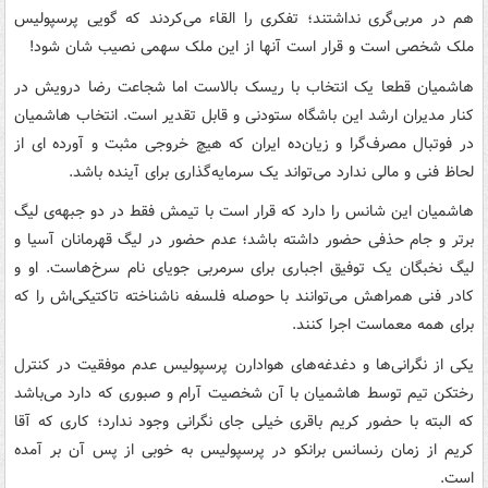
هم در مربی‌گری نداشتند؛ تفکری را القاء می‌کردند که گویی پرسپولیس
ملک شخصی است و قرار است آنها از این ملک سهمی نصیب شان شود!
هاشمیان قطعا یک انتخاب با ریسک بالاست اما شجاعت رضا درویش در
کنار مدیران ارشد این باشگاه ستودنی و قابل تقدیر است. انتخاب هاشمیان
در فوتبال مصرف‌گرا و زیان‌ده ایران که هیچ خروجی مثبت و آورده ای از
لحاظ فنی و مالی ندارد می‌تواند یک سرمایه‌گذاری برای آینده باشد.
هاشمیان این شانس را دارد که قرار است با تیمش فقط در دو جبهه‌ی لیگ
برتر و جام حذفی حضور داشته باشد؛ عدم حضور در لیگ قهرمانان آسیا و
لیگ نخبگان یک توفیق اجباری برای سرمربی جویای نام سرخ‌هاست. او و
کادر فنی همراهش می‌توانند با حوصله فلسفه ناشناخته تاکتیکی‌اش را که
برای همه معماست اجرا کنند.
یکی از نگرانی‌ها و دغدغه‌های هوادارن پرسپولیس عدم موفقیت در کنترل
رختکن تیم توسط هاشمیان با آن شخصیت آرام و صبوری که دارد می‌باشد
که البته با حضور کریم باقری خیلی جای نگرانی وجود ندارد؛ کاری که آقا
کریم از زمان رنسانس برانکو در پرسپولیس به خوبی از پس آن بر آمده
است.