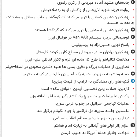
جاده‌های مشهد آماده میزبانی از زائران رضوی
روایت فرزند شهید لاریجانی از واکنش او به ردصلاحیتش
پزشکیان: دشمن کسانی را ترور می‌کنند که گره‌گشا و حلال مسائل و مشکلات
جامعه ما هستند
پزشکیان: دشمن آدم‌هایی را ترور می‌کند که گره‌گشا هستند
توضیحاتی درباره سیستم Van VAR در فوتبال ایران
پاسخ نهایی حسین‌نژاد به پرسپولیس
پزشکیان: برادران ما در نیروهای مسلح کاری کردند کارستان
مخالفت نتانیاهو با طرح ۱۵ ماده ای غزه و تکرار لفاظی علیه ایران
تصاویری از عملیات بزرگ و دقیق یمنی ها علیه دشمن سعودی در المخا+فیلم
حمله وحشیانه صهیونیست به یک فعال زن خارجی در کرانه باختری
گلایه‌های رای دهندگان به ترامپ از قیمت بنزین!
گاردین: حملات یمن نخستین آزمون «توافق مکه» است
واکنش علیرضا دبیر به اخراج یک کشتی‌گیر به خاطر اضافه وزن
عملیات تهاجمی اسرائیل در جنوب غربی سوریه
نخستین جلسه مدیرعامل تراکتور با جواد نکونام برگزار شد
دیدار رییس جمهور با رهبر معظم انقلاب اسلامی
اعزام زائر اولی‌های آبادانی به زیارت امام هشتم
شهادت جانباز حمله آمریکا به جنوب کرمان