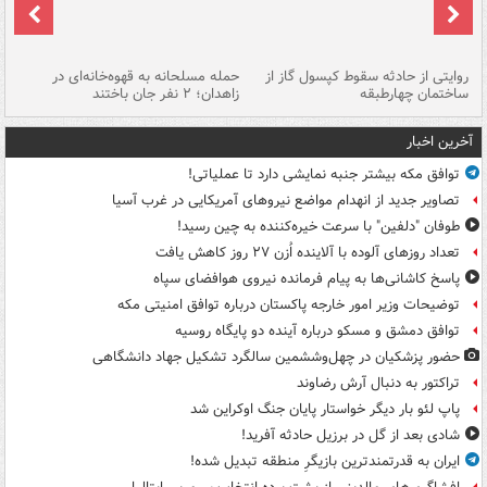
روایتی از حادثه سقوط کپسول گاز از
حمله مسلحانه به قهوه‌خانه‌ای در
عا
ساختمان چهارطبقه
زاهدان؛ ۲ نفر جان باختند
دس
آخرین اخبار
توافق مکه بیشتر جنبه نمایشی دارد تا عملیاتی!
تصاویر جدید از انهدام مواضع نیروهای آمریکایی در غرب آسیا
طوفان "دلفین" با سرعت خیره‌کننده به چین رسید!
تعداد روزهای آلوده با آلاینده اُزن ۲۷ روز کاهش یافت
پاسخ کاشانی‌ها به پیام فرمانده نیروی هوافضای سپاه
توضیحات وزیر امور خارجه پاکستان درباره توافق امنیتی مکه
توافق دمشق و مسکو درباره آینده دو پایگاه روسیه
حضور پزشکیان در چهل‌وششمین سالگرد تشکیل جهاد دانشگاهی
تراکتور به دنبال آرش رضاوند
پاپ لئو بار دیگر خواستار پایان جنگ اوکراین شد
شادی بعد از گل در برزیل حادثه آفرید!
ایران به قدرتمندترین بازیگرِ منطقه تبدیل شده!