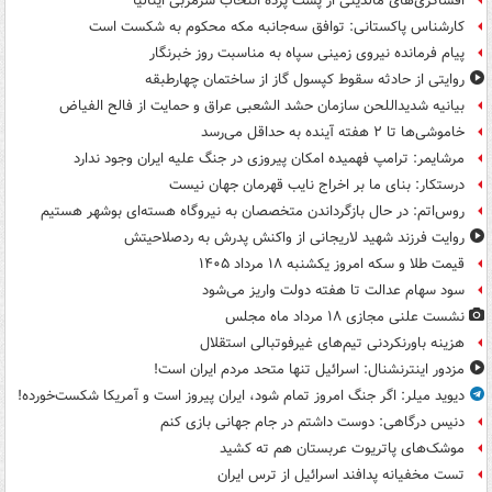
افشاگری‌های مالدینی از پشت پرده انتخاب سرمربی ایتالیا
کارشناس پاکستانی: توافق سه‌جانبه مکه محکوم به شکست است
پیام فرمانده نیروی زمینی سپاه به مناسبت روز خبرنگار
روایتی از حادثه سقوط کپسول گاز از ساختمان چهارطبقه
بیانیه شدیداللحن سازمان حشد الشعبی عراق و حمایت از فالح الفیاض
خاموشی‌ها تا ۲ هفته آینده به حداقل می‌رسد
مرشایمر: ترامپ فهمیده امکان پیروزی در جنگ علیه ایران وجود ندارد
درستکار: بنای ما بر اخراج نایب قهرمان جهان نیست
روس‌اتم: در حال بازگرداندن متخصصان به نیروگاه هسته‌ای بوشهر هستیم
روایت فرزند شهید لاریجانی از واکنش پدرش به ردصلاحیتش
قیمت طلا و سکه امروز یکشنبه ۱۸ مرداد ۱۴۰۵
سود سهام عدالت تا هفته دولت واریز می‌شود
نشست علنی مجازی ۱۸ مرداد ماه مجلس
هزینه باورنکردنی تیم‌های غیرفوتبالی استقلال
مزدور اینترنشنال: اسرائیل تنها متحد مردم ایران است!
دیوید میلر: اگر جنگ امروز تمام شود، ایران پیروز است و آمریکا شکست‌خورده!
دنیس درگاهی: دوست داشتم در جام جهانی بازی کنم
موشک‌های پاتریوت عربستان هم ته‌ کشید
تست مخفیانه پدافند اسرائیل از ترس ایران