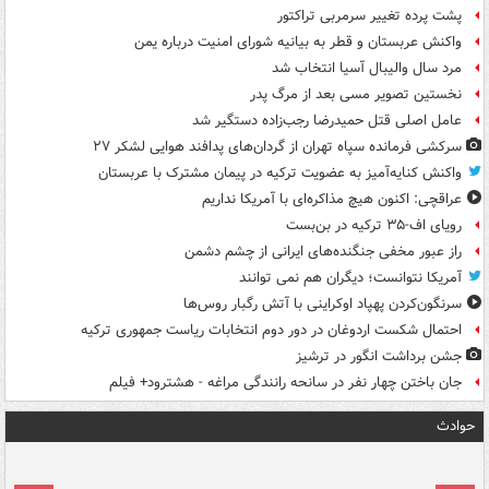
پشت پرده تغییر سرمربی تراکتور
واکنش عربستان و قطر به بیانیه شورای امنیت درباره یمن
مرد سال والیبال آسیا انتخاب شد
نخستین تصویر مسی بعد از مرگ پدر
عامل اصلی قتل حمیدرضا رجب‌زاده دستگیر شد
سرکشی فرمانده سپاه تهران از گردان‌های پدافند هوایی لشکر ۲۷
واکنش کنایه‌آمیز به عضویت ترکیه در پیمان مشترک با عربستان
عراقچی: اکنون هیچ مذاکره‌ای با آمریکا نداریم
رویای اف-۳۵ ترکیه در بن‌بست
راز عبور مخفی جنگنده‌های ایرانی از چشم دشمن
آمریکا نتوانست؛ دیگران هم نمی توانند
سرنگون‌کردن پهپاد اوکراینی با آتش رگبار روس‌ها
احتمال شکست اردوغان در دور دوم انتخابات ریاست جمهوری ترکیه
جشن برداشت انگور در ترشیز
جان باختن چهار نفر در سانحه رانندگی مراغه - هشترود+ فیلم
حوادث