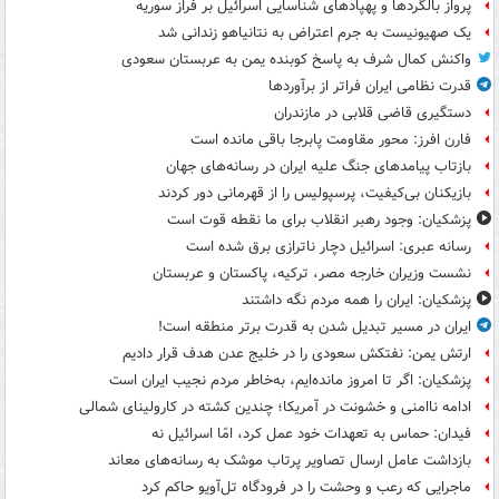
پرواز بالگردها و پهپادهای شناسایی اسرائیل بر فراز سوریه
یک صهیونیست به جرم اعتراض به نتانیاهو زندانی شد
واکنش کمال شرف به پاسخ کوبنده یمن به عربستان سعودی
قدرت نظامی ایران فراتر از برآوردها
دستگیری قاضی قلابی در مازندران
فارن افرز: محور مقاومت پابرجا باقی مانده است
بازتاب پیامدهای جنگ علیه ایران در رسانه‌های جهان
بازیکنان بی‌کیفیت، پرسپولیس را از قهرمانی دور کردند
پزشکیان: وجود رهبر انقلاب برای ما نقطه قوت است
رسانه عبری: اسرائیل دچار ناترازی برق شده است
نشست وزیران خارجه مصر، ترکیه، پاکستان و عربستان
پزشکیان: ایران را همه مردم نگه داشتند
ایران در مسیر تبدیل شدن به قدرت برتر منطقه است!
ارتش یمن: نفتکش سعودی را در خلیج عدن هدف قرار دادیم
پزشکیان: اگر تا امروز مانده‌ایم، به‌خاطر مردم نجیب ایران است
ادامه ناامنی و خشونت در آمریکا؛ چندین کشته در کارولینای شمالی
فیدان: حماس به تعهدات خود عمل کرد، امّا اسرائیل نه
بازداشت عامل ارسال تصاویر پرتاب موشک به رسانه‌های معاند
ماجرایی که رعب و وحشت را در فرودگاه تل‌آویو حاکم کرد