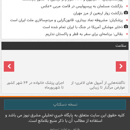
بازگشت مسلمان به پرسپولیس در قامت مربی +عکس
بازگشت زوار اربعین از مرز مهران
پزشکیان: مشروطه نماد بیداری، قانون‌گرایی و مردم‌سالاری ملت ایران است
ذخایر موشکی آمریکا در جنگ با ایران تمام شده است
بقائی: برنامه‌ای برای سفر به قطر و پاکستان نداریم
سلامت
ناگفته‌هایی از آمپول های لاغری؛ از
اجرای پزشک خانواده در ۶۴ شهر کشور
پز
عوارض مرگبار تا زیبایی
تا شهریورماه
زی
نسخه دسکتاپ
کليه حقوق اين سايت متعلق به پایگاه خبري-تحليلي مشرق نيوز می باشد و
استفاده از مطالب آن با ذکر منبع بلامانع است.
طراحی و تولید: نستوه