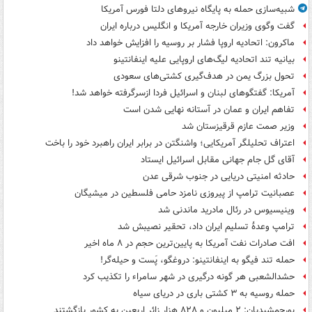
شبیه‌سازی حمله به پایگاه نیروهای دلتا فورس آمریکا
گفت وگوی وزیران خارجه آمریکا و انگلیس درباره ایران
ماکرون: اتحادیه اروپا فشار بر روسیه را افزایش خواهد داد
بیانیه تند اتحادیه لیگ‌های اروپایی علیه اینفانتینو
تحول بزرگ یمن در هدف‌گیری کشتی‌های سعودی
آمریکا: گفتگوهای لبنان و اسرائیل فردا ازسرگرفته خواهد شد!
تفاهم ایران و عمان در آستانه نهایی شدن است
وزیر صمت عازم قرقیزستان شد
اعتراف تحلیلگر آمریکایی؛ واشنگتن در برابر ایران راهبرد خود را باخت
آقای گل جام جهانی مقابل اسرائیل ایستاد
حادثه امنیتی دریایی در جنوب شرقی عدن
عصبانیت ترامپ از پیروزی نامزد حامی فلسطین در میشیگان
وینیسیوس در رئال مادرید ماندنی شد
ترامپ وعدۀ تسلیم ایران داد، تحقیر نصیبش شد
افت صادرات نفت آمریکا به پایین‌ترین حجم در ۸ ماه اخیر
حمله تند فیگو به اینفانتینو: دروغگو، پَست‌ و حیله‌گر!
حشدالشعبی هر گونه درگیری در شهر سامراء را تکذیب کرد
حمله روسیه به ۳ کشتی باری در دریای سیاه
پورجمشیدیان: ۲ میلیون و ۸۲۸ هزار زائر اربعین به کشور بازگشتند