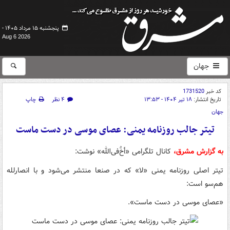
پنجشنبه ۱۵ مرداد ۱۴۰۵ -
Aug 6 2026
جهان
کد خبر
1731520
تاریخ انتشار:
۱۸ تیر ۱۴۰۴ - ۱۳:۵۳
۴ نظر
چاپ
جهان
تیتر جالب روزنامه یمنی: عصای موسی در دست ماست
به گزارش مشرق،
کانال تلگرامی «أخٌ‌فی‌الله» نوشت:
تیتر اصلی روزنامه یمنی «لا» که در صنعا منتشر می‌شود و با انصارلله
هم‌سو است:
«عصای موسی در دست ماست».