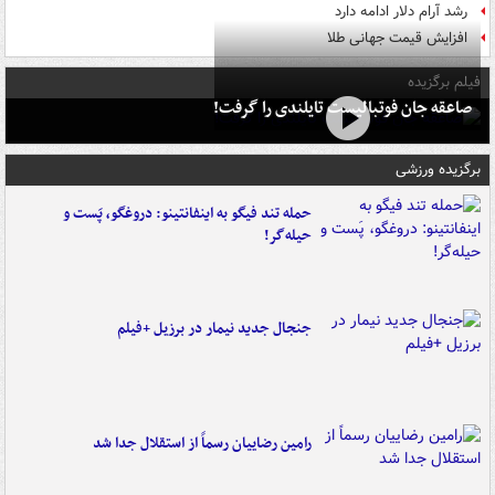
رشد آرام دلار ادامه دارد
افزایش قیمت جهانی طلا
فیلم برگزیده
صاعقه جان فوتبالیست تایلندی را گرفت!
برگزیده ورزشی
حمله تند فیگو به اینفانتینو: دروغگو، پَست‌ و
حیله‌گر!
جنجال جدید نیمار در برزیل +فیلم
رامین رضاییان رسماً از استقلال جدا شد