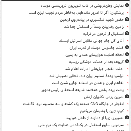
نمایش وطن‌فروشی در قاب تلویزیون تروریستی موساد!
پزشکیان: اگر تا امروز مانده‌ایم، به‌خاطر مردم نجیب ایران است
حضور شهید تنگسیری در پیاده‌روی اربعین
رامین رضاییان رسماً از استقلال جدا شد
استقبال از فرعون در ترکیه
آقای گل جام جهانی مقابل اسرائیل ایستاد
خشم جاسوس موساد از قدرت ایران!
لحظه اصابت هواپیمای هندی به زمین
کی‌یف بعد از حملات موشکی روسیه
علت انفجار جبل‌علی امارات اعلام شد
ترامپ وعدۀ تسلیم ایران داد، تحقیر نصیبش شد
تفاهم ایران و عمان در آستانه نهایی شدن است
پشت پرده پخش هدفمند شایعه استعفای رئیس‌جمهور
تمرین رزمی تکاوران ارتش
انفجار در جایگاه CNG صحنه یک کشته و سه مصدوم برجا گذاشت
کیم: ژاپن را پشیمان می‌کنیم
تصویری زیبا از دماوند از داخل هواپیما
سرمربی سابق استقلال در یک‌قدمی هدایت یک تیم ملی