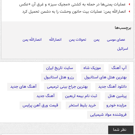
عملیات یمنی‌ها در حمله به کشتی «مجیک سیز» و غرق آن +عکس
انصارالله یمن: عملیات بیت حانون وحشت را به دشمن تحمیل کرد
برچسب‌ها
عصای موسی
یمن
تحولات یمن
انصارالله
انصارالله یمن
اسرائیل
آپ آهنگ
موزیک شاه
سایت تاریخ ایران
بهترین هتل های استانبول
رزرو هتل استانبول
دانلود آهنگ جدید
بهترین جراح بینی ترمیمی
آهنگ های جدید
پرشین هتل
ثبت نام بیمه اربعین
آهنگ جدید
مزایده خودرو
خرید بلیط استخر
قیمت ورق آهن پرایس
فروشنده مواد شیمیایی
نظر شما