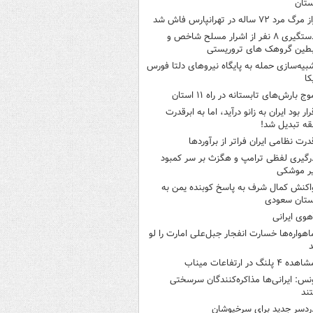
ستان
 مرگ مرد ۷۲ ساله در تهرانپارس فاش شد
دستگیری ۸ نفر از اشرار مسلح شاخص و
بطین گروهک های تروریستی
بیه‌سازی حمله به پایگاه نیروهای دلتا فورس
کا
وج بارش‌های تابستانه در راه ۱۱ استان
رار بود ایران به زانو درآید، اما به ابرقدرت
ه تبدیل شد!
درت نظامی ایران فراتر از برآوردها
رگیری لفظی ترامپ و هگزث بر سر کمبود
ر موشکی
اکنش کمال شرف به پاسخ کوبنده یمن به
ستان سعودی
هوی ایرانی
اهواره‌ها خسارت انفجار جبل‌علی امارت را لو
د
هده ۴ پلنگ در ارتفاعات میناب
نس: ایرانی‌ها مذاکره‌کنندگان سرسختی
ند
ردسر جدید برای سرخپوشان