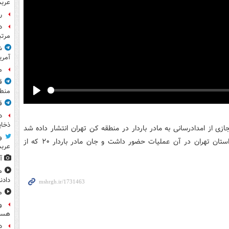
عرب
راز
مرت
ش
آمری
م
ق
منطق
Play
ق
د
ذخای
زی از امدادرسانی به مادر باردار در منطقه کن تهران انتشار داده شد
و
که شهید والامقام "مجتبی ملکی" از امدادگران هلال احمر استان تهران در آن عملیات حضور داشت و جان مادر باردار ٢٠ که از
عرب
آ
م
دادن
مشا
و
هست
د