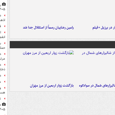
۴۰۵
اذها
ف
 در برزیل +فیلم
رامین رضاییان رسماً از استقلال جدا شد
انفج
ب
حمل
مرت
د
ذخای
د
م
الیزارهای شمال در سوادکوه
بازگشت زوار اربعین از مرز مهران
و
هست
ت
۴۰۵