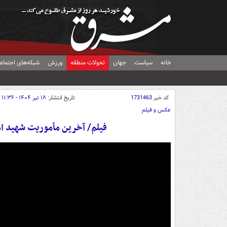
خانه
سیاست
جهان
تحولات منطقه
ورزش
شبکه‌های اجتماع
کد خبر
1731463
تاریخ انتشار:
۱۸ تیر ۱۴۰۴ - ۱۱:۳۶
عکس و فیلم
فیلم/ آخرین مأموریت شهید ا