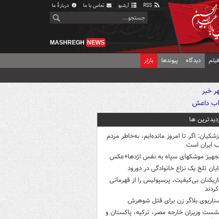
RSS
آرشیو
تماس با ما
دربارهٔ ما
MASHREGH
NEWS
یلم
دیدگاه
پیوندها
بازار
زدیدترین ها
زشکیان: اگر تا امروز مانده‌ایم، به‌خاطر مردم
 ایران است
جهیز موشکهای سپاه به نفس اژدها+عکس
ایان تلخ یک نزاع خانوادگی در دورود
ازیکنان بی‌کیفیت، پرسپولیس را از قهرمانی
کردند
ناریوی بلاگر زن برای قتل شوهرش
شست وزیران خارجه مصر، ترکیه، پاکستان و