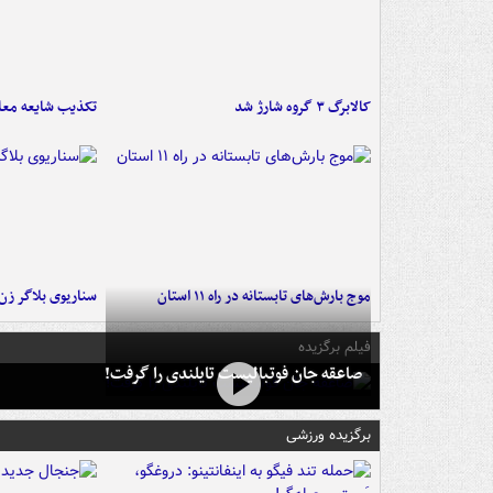
کالابرگ ۳ گروه شارژ شد
تکذیب شایعه معا
موج بارش‌های تابستانه در راه ۱۱ استان
سناریوی بلاگر ز
فیلم برگزیده
صاعقه جان فوتبالیست تایلندی را گرفت!
برگزیده ورزشی