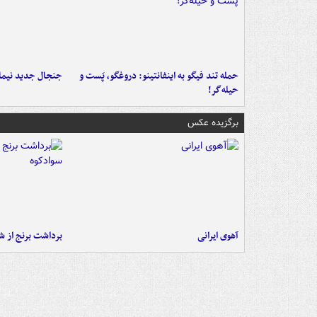
حمله تند فیگو به اینفانتینو: دروغگو، پَست‌ و
جنجال جدید نیمار
حیله‌گر!
برگزیده عکس
آهوی ایرانی
برداشت برنج از ش