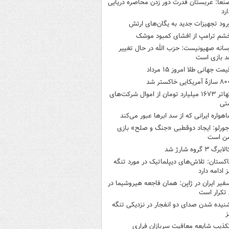
نعا: عربستان قدرت دور زدن محاصره دریایی
ارد
رود تجهیزات جدید به یگان‌های ارتش
شم ترامپ از افشای کمبود موشک
سانه صهیونیست: حزب الله در حال تغییر
د بازی است
یمت جهانی طلا امروز ۱۵ مرداد
ازۀ آمریکایی خاکستر شد
تهاتر ۱۶۷۳ میلیارد تومان از اموال شرکت‌های
تی
اهواره ایرانی که از سد ابرها عبور می‌کند
جورلو: ایجاد دوقطبی «جنگ و صلح‌» بازی
ن است
لابرگ ۳ گروه شارژ شد
اکستان: تلاش‌های دیپلماتیک در مورد تنگه
 ادامه دارد
فیر ایران در ژاپن: همان فاجعه هیروشیما در
تکرار است
نیده شدن صدای دو انفجار در نزدیکی تنگه
ز
کذیب شایعه معافیت سربازان فراری