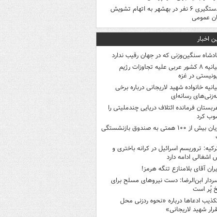
دستگیری ۶ نفر در بهشهر به اتهام تشویش
ن عمومی
ن اخبار
ادشاه سنگین‌وزنی که در جهان رقیب ندارد
بیانیه ۸ کشور عربی علیه تجاوزات رژیم
نیستی در غزه
یانیه خانواده شهید لاریجانی درباره برخی
ه‌زنی‌های رسانه‌ای
ربستان فرمانده ائتلاف دریایی چندملیتی را
وب کرد
زیان بیش از ۱۰۰ همتی به صندوق‌ بازنشستگی
رکیه: تروریسم اسرائیل در کرانه باختری و
اشغالی ادامه دارد
یران آقای بلامنازع تنگه هرمز!
ردار ابن‌الرضا: دست نیروهای مسلح برای
 پُر است
کذیب ادعاها درباره «نحوه ردزنی محل
رار شهید لاریجانی»