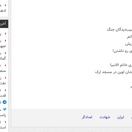
اذها
آخری
سیب‌دیدگان جنگ
پ
تم
ریش
صهیو
ی رو داشتی!
ب
گمان
خاتم الانبیا
ع
منص
دان اوین در مسجد ارک
نفت
ر
ت
قدس 
ا
س
پاسخ
ایران
شهادت
امدادگر
ت
استق