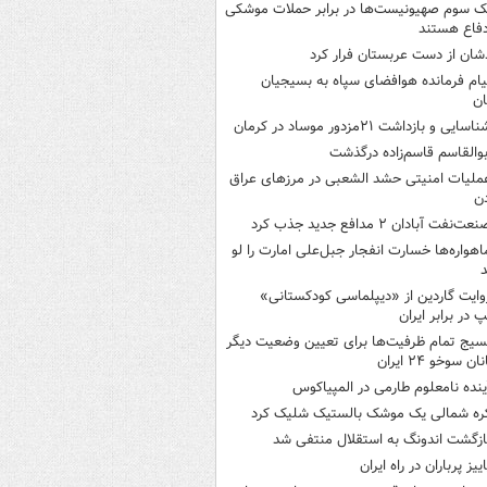
ک‌ سوم صهیونیست‌ها در برابر حملات موشکی
فاع هستند
شان از دست عربستان فرار کرد
یام فرمانده هوافضای سپاه به بسیجیان
ان
اسایی و بازداشت ۲۱مزدور موساد در کرمان
بوالقاسم قاسم‌زاده درگذشت
ملیات امنیتی حشد الشعبی در مرزهای عراق
دن
عت‌نفت آبادان ۲ مدافع جدید جذب کرد
اهواره‌ها خسارت انفجار جبل‌علی امارت را لو
د
وایت گاردین از «دیپلماسی کودکستانی»
پ در برابر ایران
سیج تمام ظرفیت‌ها برای تعیین وضعیت دیگر
ن سوخو ۲۴ ایران
ینده نامعلوم طارمی در المپیاکوس
ره شمالی یک موشک بالستیک شلیک کرد
ازگشت اندونگ به استقلال منتفی شد
اییز پرباران در راه ایران