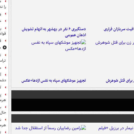
ص
را ند
و
خ
ر
فیت سربازان فراری
دستگیری ۶ نفر در بهشهر به اتهام تشویش
قواع
اذهان عمومی
ق
۸۰۰ س
تراس
م
آ
ن برای قتل شوهرش
تجهیز موشکهای سپاه به نفس اژدها+عکس
دشم
کا
پ
هرمز
س
حال 
ش
هرم
ت