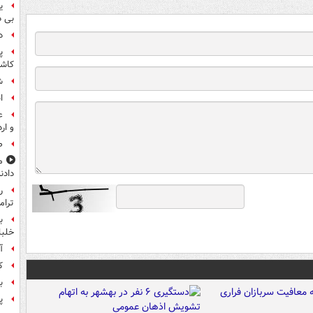
ی
بی د
د
پ
کاش
شن
ا
ع
و ار
صن
م
دادن
ر
ترام
ب
خلبانا
آ
ک
ب
پ