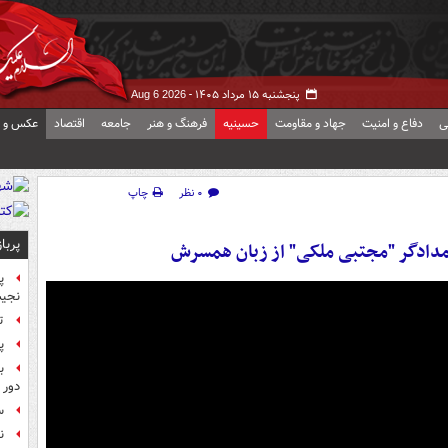
پنجشنبه ۱۵ مرداد ۱۴۰۵ -
Aug 6 2026
ی
دفاع و امنیت
جهاد و مقاومت
حسینیه
فرهنگ و هنر
جامعه
اقتصاد
عکس و ف
۰ نظر
چاپ
پربا
مدادگر "مجتبی ملکی" از زبان همسرش
پ
نجیب
ت
پ
ب
دور 
س
ن