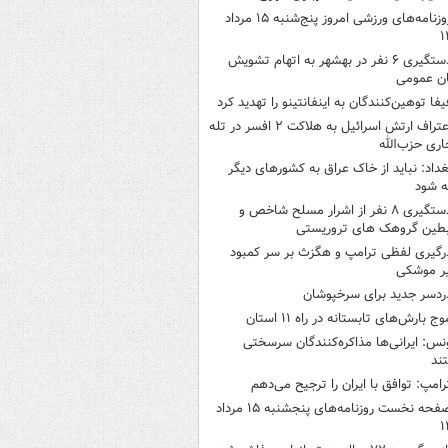
روزنامه‌های ورزشی امروز پنج‌شنبه ۱۵ مرداد
۱
دستگیری ۶ نفر در بهشهر به اتهام تشویش
ن عمومی
یفا توهین‌کنندگان به اینفانتینو را تهدید کرد
اعتراف ارتش اسرائیل به هلاکت ۲ افسر در تله
اری حزب‌الله
غداد: نباید از خاک عراق به کشورهای دیگر
ه شود
دستگیری ۸ نفر از اشرار مسلح شاخص و
بطین گروهک های تروریستی
رگیری لفظی ترامپ و هگزث بر سر کمبود
ر موشکی
ردسر جدید برای سرخپوشان
وج بارش‌های تابستانه در راه ۱۱ استان
نس: ایرانی‌ها مذاکره‌کنندگان سرسختی
ند
رامپ: توافق با ایران را ترجیح می‌دهم
صفحه نخست روزنامه‌های پنجشنبه ۱۵ مرداد
۱