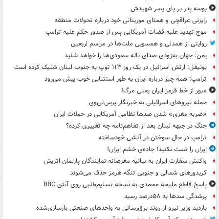
بوسه‌ پدر بر پای پسر شهیدش
رایزنی عراقچی و همتای موریتانی خود درباره تحولات منطقه
موج تهدید علیه قضات آمریکایی پس از صدور حکم علیه ترامپ
روایتی از همدلی و همسویی ملت‌ها در مراسم اربعین
یمن: جهان به‌زودی صدای ناله سعودی‌ها را خواهد شنید
یونیفل: ارتش اسرائیل در یک روز ۱۱۳ توپ به جنوب لبنان شلیک کرده است
ترامپ: همه چیز درباره ایران به طور استثنایی خوب پیش می‌رود
عبور از خط قرمز ایران یعنی مرگ!
حمله نیروهای اسرائیلی به خبرنگار پرس‌تی‌وی
«ضربه مغزی» شدن صدها نظامی آمریکایی در حملات ایران
جنگ در جبهه لبنان بعد از تفاهم‌نامه چه تغییری کرده؟
ترامپ در حال سوختن در آتشی خودساخته
ایران را تست نکنید! جاده‌ی خشم ایران!
واکنش سفارت ایران به بیانیه مغرضانه نمایندگان پارلمان اتریش
کریدورهای شمالی و جنوبی تنگه هرمز حذف می‌شوند
پاسخ قاطع ملیحه محمدی به نسخه تسلیم‌طلبی روی آنتن BBC
پرشدگی سدها به ۵۸درصد رسید
بازدید وزیر نیرو از روند برق‌رسانی به واحدهای صنعتی بازسازی‌شده