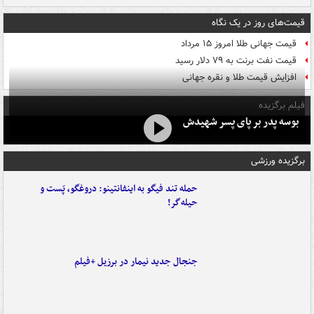
قیمت‌های روز در یک نگاه
قیمت جهانی طلا امروز ۱۵ مرداد
قیمت نفت برنت به ۷۹ دلار رسید
افزایش قیمت طلا و نقره جهانی
فیلم برگزیده
بوسه‌ پدر بر پای پسر شهیدش
برگزیده ورزشی
حمله تند فیگو به اینفانتینو: دروغگو، پَست‌ و
حیله‌گر!
جنجال جدید نیمار در برزیل +فیلم