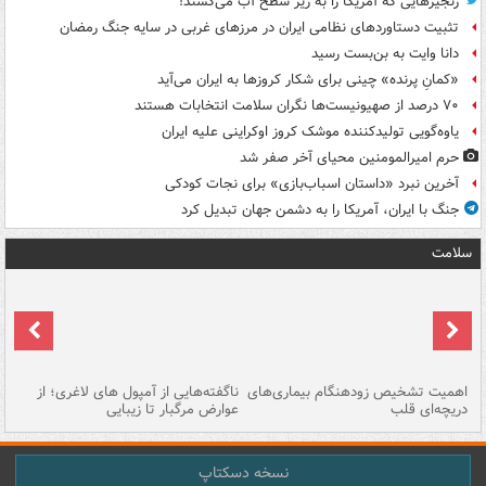
زنجیرهایی که آمریکا را به زیر سطح آب می‌کشند!
تثبیت دستاوردهای نظامی ایران در مرزهای غربی در سایه جنگ رمضان
دانا وایت به بن‌بست رسید
«کمانِ پرنده» چینی برای شکار کروزها به ایران می‌آید
۷۰ درصد از صهیونیست‌ها نگران سلامت انتخابات هستند
یاوه‌گویی تولیدکننده موشک کروز اوکراینی علیه ایران
حرم امیرالمومنین محیای آخر صفر شد
آخرین نبرد «داستان اسباب‌بازی» برای نجات کودکی
جنگ با ایران، آمریکا را به دشمن جهان تبدیل کرد
سلامت
اهمیت تشخیص زودهنگام بیماری‌های
ناگفته‌هایی از آمپول های لاغری؛ از
دریچه‌ای قلب
عوارض مرگبار تا زیبایی
تا
نسخه دسکتاپ