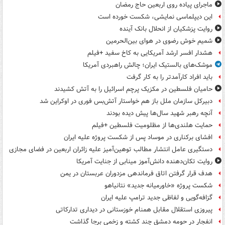
ماجرای پیاده روی اربعین حاج رمضان
این دیپلماسی نمایشی، شکست خورده است
روایت پزشکیان از انحلال بانک آینده
شمیم خوش رضوی در هوای بین‌الحرمین
هشدار افسر ارشد آمریکایی به کاخ سفید +فیلم
موشک‌های بالستیک ایران؛ چالش راهبردی آمریکا
باید افراد کارآمدتر را به کار گرفت
حامیان فلسطین در مکزیک پرچم اسرائیل را به آتش کشیدند
دبیرکل سازمان ملل باز هم خواستار آتش‌بس فوری در اوکراین شد
آنچه رهبر شهید سال‌ها پیش دیده بودند
حمایت هلندی‌ها از مظلومیت فلسطین +فیلم
افشای برکناری در موساد پس از شکست پروژه علیه ایران
دستگیری عامل انتشار مطالب توهین‌آمیز علیه زائران اربعین در فضای مجازی
روایت تکان‌دهنده دانش‌آموز مینابی از جنایت آمریکا
هدف قرار گرفتن اتاق‌ فرماندهی مزدوران عربستان در یمن
شکست پروژه «خاورمیانه جدید» نتانیاهو
گزافه‌گویی و لفاظی جدید ترامپ علیه ایران
پیروزی استقلال مقابل همنام خوزستانی در دیداری تدارکاتی
انفجار در حومه دمشق چند کشته و زخمی برجا گذاشت