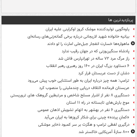
پربازدیدترین ها
یاوه‌گویی تولیدکننده موشک کروز اوکراینی علیه ایران
بیانیه خانواده شهید لاریجانی درباره برخی گمانه‌زنی‌های رسانه‌ای
ماهواره‌ها خسارت انفجار جبل‌علی امارت را لو دادند
پادشاه سنگین‌وزنی که در جهان رقیب ندارد
راز مرگ مرد ۷۲ ساله در تهرانپارس فاش شد
۶ دستاورد بزرگ ایران در ۱۶۰ روز رهبری رهبر انقلاب
دشان از دست عربستان فرار کرد
ترامپ: همه چیز درباره ایران به طور استثنایی خوب پیش می‌رود
عربستان فرمانده ائتلاف دریایی چندملیتی را منصوب کرد
دستگیری ۸ نفر از اشرار مسلح شاخص و مرتبطین گروهک های تروریستی
موج بارش‌های تابستانه در راه ۱۱ استان
دستگیری ۶ نفر در بهشهر به اتهام تشویش اذهان عمومی
«کمانِ پرنده» چینی برای شکار کروزها به ایران می‌آید
درگیری لفظی ترامپ و هگزث بر سر کمبود ذخایر موشکی
۸۰۰ سازۀ آمریکایی خاکستر شد