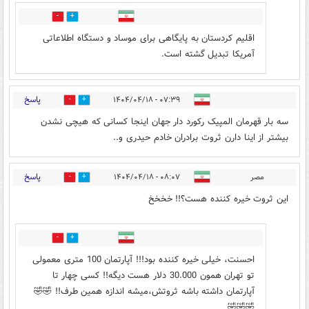
0
1
اقلیم کردستان به پایگاهی برای موساد و دستگاه اطلاعاتی
آمریکا تبدیل گشته است.
پاسخ
۰۷:۳۹ - ۱۴۰۴/۰۴/۱۸
0
1
سه بار قهرمان المپیک رکورد دار جهان اینجا کسانی که هیچی نشدن
بیشتر از اینا دارن ثروت برادران خادم حیدری و..
پاسخ
مصر
۰۸:۰۷ - ۱۴۰۴/۰۴/۱۸
2
7
این ثروت خیره کننده هست؟!! خخخخ
0
0
احسنت، خیلی خیره کننده بود!!! آپارتمان 100 متری معمولی
تو تهران همون 30.000 دلار هست دیگه!! کسی چهار تا
آپارتمان داشته باشه ثروتش،میشه اندازه همین طرف!! 🤣🤣
🤣🤣🤣