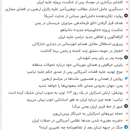
افشای برکناری در موساد پس از شکست پروژه علیه ایران
دستگیری عامل انتشار مطالب توهین‌آمیز علیه زائران اربعین در فضای مجازی
روایت تکان‌دهنده دانش‌آموز مینابی از جنایت آمریکا
هدف قرار گرفتن اتاق‌ فرماندهی مزدوران عربستان در یمن
شکست پروژه «خاورمیانه جدید» نتانیاهو
گزافه‌گویی و لفاظی جدید ترامپ علیه ایران
پیروزی استقلال مقابل همنام خوزستانی در دیداری تدارکاتی
انفجار در حومه دمشق چند کشته و زخمی برجا گذاشت
بوسه‌ پدر بر پای پسر شهیدش
رایزنی عراقچی و همتای موریتانی خود درباره تحولات منطقه
موج تهدید علیه قضات آمریکایی پس از صدور حکم علیه ترامپ
روایتی از همدلی و همسویی ملت‌ها در مراسم اربعین
یمن: جهان به‌زودی صدای ناله سعودی‌ها را خواهد شنید
یونیفل: ارتش اسرائیل در یک روز ۱۱۳ توپ به جنوب لبنان شلیک کرده است
ترامپ: همه چیز درباره ایران به طور استثنایی خوب پیش می‌رود
عبور از خط قرمز ایران یعنی مرگ!
حمله نیروهای اسرائیلی به خبرنگار پرس‌تی‌وی
«ضربه مغزی» شدن صدها نظامی آمریکایی در حملات ایران
جنگ در جبهه لبنان بعد از تفاهم‌نامه چه تغییری کرده؟