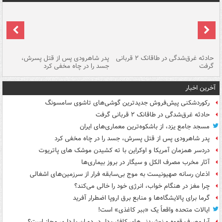
شته
حادثه غرق‌شدگی در طاقانک ۲ قربانی
پدر شاهرودی پس از قتل پسرش،
دس
گرفت
جسد را در چاه مخفی کرد
آخرین اخبار
رکوردشکنی پیش‌فروش جدیدترین گوشی‌های تاشوی سامسونگ
حادثه غرق‌شدگی در طاقانک ۲ قربانی گرفت
مسجد جامع یزد، از باشکوه‌ترین معماری‌های ایران
پدر شاهرودی پس از قتل پسرش، جسد را در چاه مخفی کرد
دردسر همزمان آمریکا و اوکراین با ته کشیدن موشک های پاتریوت
آثار مخرب مصرف الکل و سیگار در بروز بیماری‌ها
اذعان رسانه صهیونیست به موج بی‌سابقه فرار از سرزمین‌های اشغالی
چرا مغز در هنگام خواب، انرژی خود را خالی می‌کند؟
گرما برای پالایشگاه‌ها و منابع برق اروپا اضطرار آفرید
ایالات متحده واقعاً یک «ببر کاغذی» است!
آیا مصرف قهوه و نوشیدنی‌های کافئین‌دار در دوران بارداری مجاز است؟