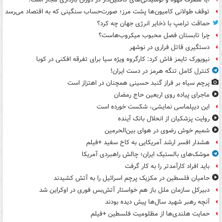
توقف طولانی کامیون‌ها پشت مرز؛ صورت‌حساب سنگینی که به اقتصاد می‌رسد
حماقت ترامپ با ذخایر انرژی جهان چه کرد؟
چرا تابستان فصل محبوب میکروب‌هاست؟
دستگیری قاتل فراری در نوشهر
نیویورک تایمز فاش کرد: کارگروه ویژه سیا برای تفرقه افکنی در کوبا
کنترل کامل تنگه هرمز در دست ایران!
پرچم سیاه بر فراز گنبد حسینی همچنان در اهتزاز است
ماجرای پیاده روی اربعین حاج رمضان
این دیپلماسی نمایشی، شکست خورده است
روایت پزشکیان از انحلال بانک آینده
شمیم خوش رضوی در هوای بین‌الحرمین
هشدار افسر ارشد آمریکایی به کاخ سفید +فیلم
موشک‌های بالستیک ایران؛ چالش راهبردی آمریکا
باید افراد کارآمدتر را به کار گرفت
حامیان فلسطین در مکزیک پرچم اسرائیل را به آتش کشیدند
دبیرکل سازمان ملل باز هم خواستار آتش‌بس فوری در اوکراین شد
آنچه رهبر شهید سال‌ها پیش دیده بودند
حمایت هلندی‌ها از مظلومیت فلسطین +فیلم