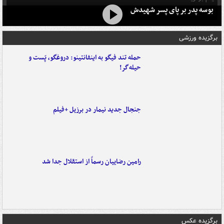
بوسه‌ پدر بر پای پسر شهیدش
برگزیده ورزشی
حمله تند فیگو به اینفانتینو: دروغگو، پَست‌ و
حیله‌گر!
جنجال جدید نیمار در برزیل +فیلم
رامین رضاییان رسماً از استقلال جدا شد
برگزیده عکس