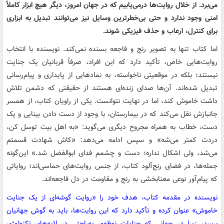
می‌برد. از خلال روایت‌ها درمی‌یابیم که در جهان امروز، دیگر هیچ ابزار کاملاً
امنی وجود ندارد و حتی بی‌خطرترین وسایل نیز می‌توانند تبدیل به ابزاری
برای کنترل، ارعاب و حذف فیزیکی شوند.
اما کتاب تنها به تصویر رنج و فاجعه بسنده نمی‌کند. نویسنده با انتخاب
روایت‌هایی خاص، تأکید دارد که این افراد، صرفاً قربانیان یک جنایت
نیستند؛ بلکه در موقعیتی ناخواسته، به نمادهایی از پایداری و پیام‌رسانی
تبدیل شده‌اند. آن‌ها صدای زنده‌ای هستند از حقیقتی که دشمن تلاش
داشت خاموش کند، اما در نهایت نتوانست. یکی از راویان کتاب، از همسر
جانبازش نقل می‌کند که در بیمارستان، با وجود از دست دادن بینایی و یک
دست، خطاب به همراه مجروح دیگری می‌گوید: «به اهل بیت توسل کن،
دردت کمتر می‌شه» و سپس ادامه می‌دهد: «کاش شهادت قسمتم
می‌شد، ولی اشکال نداره؛ دست و چشمم فدای ابوالفضل شد.» این‌گونه
جمله‌ها، در فضای رنج‌آلود کتاب، از جنس روایت‌های حماسی‌اند؛ روایاتی
که پیام‌آور نوعی معنابخشی به رنج و مقاومت در دل فاجعه‌اند.
نویسنده در مقدمه کتاب، هدف خود را «روایت گوشه‌ای از یک جنایت
خاموش» عنوان کرده و تأکید دارد که این روایت‌ها، باید به گوش جهانیان
برسد، زیرا در جهانی که جنایات نوظهور به‌راحتی در لایه‌های تکنولوژی