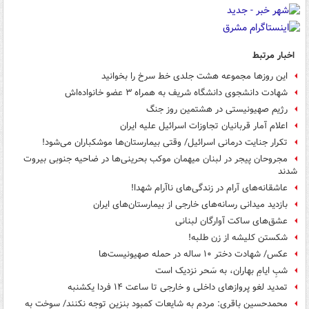
اخبار مرتبط
این روزها مجموعه هشت جلدی خط سرخ را بخوانید
شهادت دانشجوی دانشگاه شریف به همراه ۳ عضو خانواده‌اش
رژیم صهیونیستی در هشتمین روز جنگ
اعلام آمار قربانیان تجاوزات اسرائیل علیه ایران
تکرار جنایت درمانی اسرائیل/ ‌وقتی ‌بیمارستان‌ها موشکباران می‌شود!
مجروحان پیجر در لبنان میهمان موکب بحرینی‌ها در ضاحیه جنوبی بیروت
شدند
عاشقانه‌های آرام در زندگی‌های ناآرام شهدا!
بازدید میدانی رسانه‌های خارجی از بیمارستان‌های ایران
عشق‌های ساکت آوارگان لبنانی
شکستن کلیشه از زن طلبه!
عکس/ شهادت دختر ۱۰ ساله در حمله صهیونیست‌ها
شبِ ایامِ بهاران، به سَحر نزدیک است
تمدید لغو پروازهای داخلی و خارجی تا ساعت ۱۴ فردا یکشنبه
محمدحسین باقری: مردم به شایعات کمبود بنزین توجه نکنند/ سوخت به