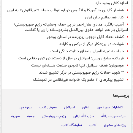
اندازه کافی وجود دارد
هشدار گاردین به آمریکا و انگلیس درباره عواقب حمله «غیرقانونی» به ایران
کنار هم بمانیم برای ایران
آسیب بالگرد امدادی هلال‌احمر در پی حمله وحشیانه رژیم صهیونیستی/
اسرائیل باز هم قواعد حقوق بین‌الملل بشردوستانه را زیر پا گذاشت
کشف تعداد قابل توجهی ریزپرنده در استان بوشهر
شهادت دو ورزشکار دیگر از بوکس و کاراته
حمله به غیرنظامیان مصداق جنایت جنگی است
فرمانده سابق روسی: اسرائیل در حال از دست‌دادن توان دفاعی است
موسویان: هدف اسرائیل تنها نابودی صنعت هسته‌ای نیست
۳ شهید حملات رژیم صهیونیستی در درگز تشییع شدند
تشییع پیکرهای ۳ عضو یک خانواده غیرنظامی در اندیمشک
برچسب‌ها
انتشارات سوره مهر
لبنان
اسرائیل
معرفی کتاب
سوره مهر
سیدحسن نصرالله
حزب الله لبنان
رژیم صهیونیستی
جعبه
سوریه
ویژه های مشرق
کتاب
نمایشگاه کتاب