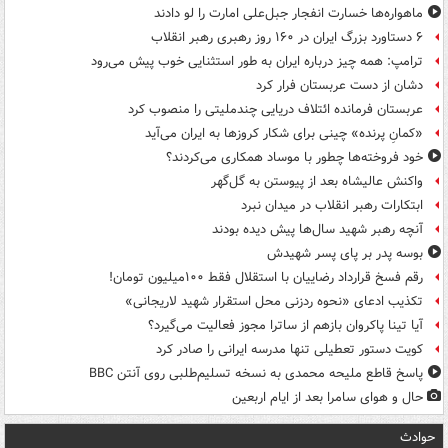
ماهواره‌ها خسارت انفجار جبل‌علی امارت را لو دادند
۶ دستاورد بزرگ ایران در ۱۶۰ روز رهبری رهبر انقلاب
ترامپ: همه چیز درباره ایران به طور استثنایی خوب پیش می‌رود
دشان از دست عربستان فرار کرد
عربستان فرمانده ائتلاف دریایی چندملیتی را منصوب کرد
«کمانِ پرنده» چینی برای شکار کروزها به ایران می‌آید
خود فروخته‌ها چطور با موساد همکاری می‌کردند؟
واکنش عالیشاه بعد از پیوستن به گل‌گهر
ابتکارات رهبر انقلاب در میدان نبرد
آنچه رهبر شهید سال‌ها پیش دیده بودند
بوسه‌ پدر بر پای پسر شهیدش
رقم فسخ قرارداد رضاییان با استقلال فقط ۱۰۰میلیون تومان!
تکذیب ادعای «نحوه ردزنی محل استقرار شهید لاریجانی»
آیا تینا پاکروان بازهم از ساترا مجوز فعالیت می‌گیرد؟
کویت دستور تعطیلی تنها مدرسه ایرانی را صادر کرد
پاسخ قاطع ملیحه محمدی به نسخه تسلیم‌طلبی روی آنتن BBC
حال و هوای سامرا بعد از ایام اربعین
حوادث