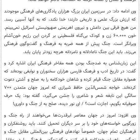
وی ادامه داد: در سرزمین ایران بزرگ هزاران یادگاری‌های فرهنگی موجودند
که ارزش بزرگ علمی و تاریخی دارند؛ خدا نکند، که به آنها آسیبی رسد.
من هیچ فرقی بین داعش و نیروی اهریمنی صهیونیستی اسرائیل نمی‌بینم.
خون ۶۰.۰۰۰ زن و کودک بی‌گناه فلسطینی بر گردن این رژیم خون‌آشام
ویرانگر است. جنگ پیش از همه ضربه به فرهنگ و گفت‌وگوی فرهنگی
می‌زند. باید این جنگ ناعادلانه و نامردانه هرچه زودتر پایان یابد.
این زبان‌شناس به ضدجنگ بودن همه مفاخر فرهنگی ایران اشاره کرد و
گفت: در تاریخ ادب و فرهنگ فارسی هزاران سخنوران و نوابغی بوده‌اند که
همواره مقابل جنگ قیام کرده و شاهان خودکامه را به صلح و آشتی دعوت
کرده‌اند. خواجه شمس‌الدّین حافظ شیرازی که امروز جهان متمدن ۷۰۰
سالگی این نابغه شعر و شاعری را جشن می‌گیرد، گفته بود: یک حرف
صوفیانه بگویم، اجازت است؟ / ای نور دیده، صلح به از جنگ و داوری!
وی افزود: امروز در جهان معاصر ابرقدرت‌ها می‌خواهند از راه جنگ و
زورگویی خواسته‌های خود را بر سر دیگران تحمیل کنند. باید روشنفکران و
فرهنگیان تمام جهان، خصوصاً نهادهای فرهنگی بین‌المللی مقابل جنگ و
زورگویی راهبران خودکامه قیام کنند و گفت‌وگویی فرهنگی را در مقابل