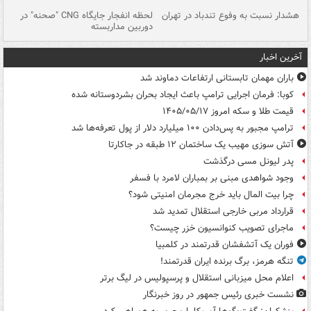
ای
هشدار نسبت به وفوع تندباد در تهران
لحظه انفجار جایگاه CNG "صحنه" در
دس
دوربین مداربسته
ات
آخرین اخبار
باران مهمان تابستانی ارتفاعات دماوند شد
کوبا: فرمان اجرایی ترامپ باعث ایجاد بحران بشردوستانه شده
قیمت طلا و سکه امروز ۱۴۰۵/۰۵/۱۷
ترامپ مجبور به پس‌دادن ۱۰۰ میلیارد دلار از پول تعرفه‌ها شد
آتش سوزی مهیب یک ساختمان ۱۲ طبقه در جاکارتا
پدر لیونل مسی درگذشت
وجود شواهدی مبنی بر بمباران لامرد با فسفر
چرا بیت المال باید خرج مجرمان امنیتی شود؟
قرارداد مربی خارجی استقلال تمدید شد
ماجرای تصویب کنوانسیون خزر چیست؟
فوران یک آتشفشان قدرتمند در کلمبیا
تنگه هرمز، برگ برنده ایران قدرتمند!
اعلام محل میزبانی استقلال و پرسپولیس در لیگ برتر
نشست خبری رئیس جمهور در روز خبرنگار