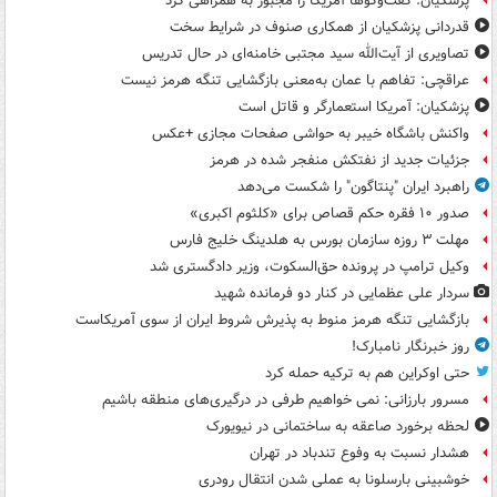
پزشکیان: گفت‌وگوها آمریکا را مجبور به همراهی کرد
قدردانی پزشکیان از همکاری صنوف در شرایط سخت
تصاویری از آیت‌الله سید مجتبی خامنه‌ای در حال تدریس
عراقچی: تفاهم با عمان به‌معنی بازگشایی تنگه هرمز نیست
پزشکیان: آمریکا استعمارگر و قاتل است
واکنش باشگاه خیبر به حواشی صفحات مجازی +عکس
جزئیات جدید از نفتکش منفجر شده در هرمز
راهبرد ایران "پنتاگون" را شکست می‌دهد
صدور ۱۰ فقره حکم قصاص برای «کلثوم اکبری»
مهلت ۳ روزه سازمان بورس به هلدینگ خلیج فارس
وکیل ترامپ در پرونده حق‌السکوت، وزیر دادگستری شد
سردار علی عظمایی در کنار دو فرمانده شهید
بازگشایی تنگه هرمز منوط به پذیرش شروط ایران از سوی آمریکاست
روز خبرنگار نامبارک!
حتی اوکراین هم به ترکیه حمله کرد
مسرور بارزانی: نمی خواهیم طرفی در درگیری‌های منطقه باشیم
لحظه برخورد صاعقه به ساختمانی در نیویورک
هشدار نسبت به وفوع تندباد در تهران
خوشبینی بارسلونا به عملی شدن انتقال رودری