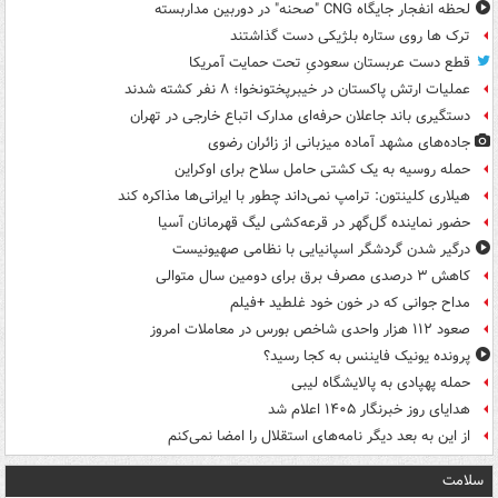
لحظه انفجار جایگاه CNG "صحنه" در دوربین مداربسته
ترک ها روی ستاره بلژیکی دست گذاشتند
قطع دست عربستان سعودیِ تحت حمایت آمریکا
عملیات ارتش پاکستان در خیبرپختونخوا؛ ۸ نفر کشته شدند
دستگیری باند جاعلان حرفه‌ای مدارک اتباع خارجی در تهران
جاده‌های مشهد آماده میزبانی از زائران رضوی
حمله روسیه به یک کشتی حامل سلاح برای اوکراین
هیلاری کلینتون: ترامپ نمی‌داند چطور با ایرانی‌ها مذاکره کند
حضور نماینده گل‌گهر در قرعه‌کشی لیگ قهرمانان آسیا
درگیر شدن گردشگر اسپانیایی با نظامی صهیونیست
کاهش ۳ درصدی مصرف برق برای دومین سال متوالی
مداح جوانی که در خون خود غلطید +فیلم
صعود ۱۱۲ هزار واحدی شاخص بورس در معاملات امروز
پرونده یونیک فایننس به کجا رسید؟
حمله پهپادی به پالایشگاه لیبی
هدایای روز خبرنگار ۱۴۰۵ اعلام شد
از این به بعد دیگر نامه‌های استقلال را امضا نمی‌کنم
سلامت