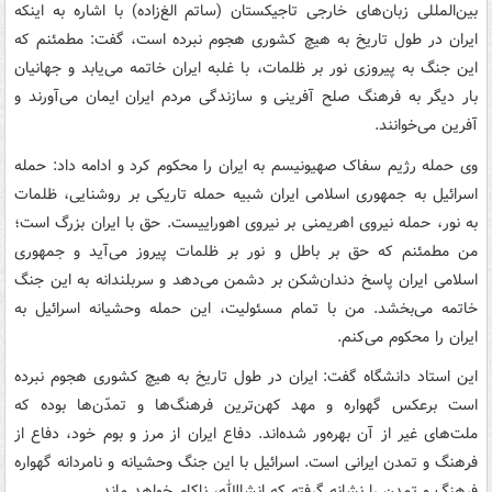
بین‌المللی زبان‌های خارجی تاجیکستان (ساتم الغ‌زاده) با اشاره به اینکه
ایران در طول تاریخ به هیچ کشوری هجوم نبرده است، گفت: مطمئنم که
این جنگ به پیروزی نور بر ظلمات، با غلبه ایران خاتمه می‌یابد و جهانیان
بار دیگر به فرهنگ صلح آفرینی و سازندگی مردم ایران ایمان می‌آورند و
آفرین می‌خوانند.
وی حمله رژیم سفاک صهیونیسم به ایران را محکوم کرد و ادامه داد: حمله
اسرائیل به جمهوری اسلامی ایران شبیه حمله تاریکی بر روشنایی، ظلمات
به نور، حمله نیروی اهریمنی بر نیروی اهوراییست. حق با ایران بزرگ است؛
من مطمئنم که حق بر باطل و نور بر ظلمات پیروز می‌آید و جمهوری
اسلامی ایران پاسخ دندان‌شکن بر دشمن می‌دهد و سربلندانه به این جنگ
خاتمه می‌بخشد. من با تمام مسئولیت، این حمله وحشیانه اسرائیل به
ایران را محکوم می‌کنم.
این استاد دانشگاه گفت: ایران در طول تاریخ به هیچ کشوری هجوم نبرده
است برعکس گهواره و مهد کهن‌ترین فرهنگ‌ها و تمدّن‌ها بوده که
ملت‌های غیر از آن بهره‌ور شده‌اند. دفاع ایران از مرز و بوم خود، دفاع از
فرهنگ و تمدن ایرانی است. اسرائیل با این جنگ وحشیانه و نامردانه گهواره
فرهنگ و تمدن را نشانه گرفته که انشاالله، ناکام خواهد ماند.