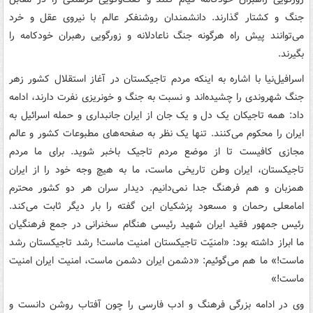
جنگ و کشتار گذارند. دانشمندان روشنفکر عالم با نیروی عقل و خرد
می‌توانند پیش راه هرگونه جنگ ناعادلانه و زورگویی رهبران خودکامه را
بگیرند.
اسرافیل‌نیا با اشاره به اینکه مردم تاجیکستان در آغاز استقلال کشور زهر
جنگ شهروندی را چشیده‌اند و نسبت به جنگ و خونریزی نفرت دارند، ادامه
داد: همه تاجیکان یک دل و یک جان از ایران جانبداری و حمله اسرائیل به
ایران را محکوم می‌کنند. تنها یک نظر به صفحه‌های مطبوعات کشور و عالم
مجازی کافیست تا از موضع مردم تاجیک باخبر شوید. برای ما مردم
تاجیکستان، ایران وطن تاریخی ماست، ما به هیچ وجه خود را از ایران
همزبان و هم فرهنگ جدا نمی‌دانیم. دیدار سران هر دو کشور محترم
امامعلی رحمان و مسعود پزشکیان این گفته را بار دیگر ثابت می‌کند.
رئیس جمهور فقید ایران شهید رئیسی هنگام سخنرانی در جمع فرهنگیان
ما ابراز داشته بود: «امنیّت تاجیکستان امنیت ماست! رشد تاجیکستان رشد
ماست!» ما هم می‌گوئیم: «دشمن ایران دشمن ماست، امنیت ایران امنیت
ماست!»
وی در ادامه بزرگی فرهنگ و ادب فارسی را چون آفتاب روشن دانست و