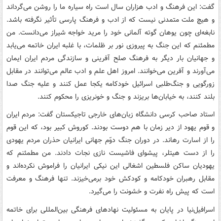
گفت: این فرهنگ و ادب هزاران سال است راه سیاره ما را روشن می‌گرداند
و هیچ ملت متمدنی نیست که از ادب و فرهنگ پارسی تأثیر نگرفته باشد.
نابغه‌ای چون یوهان گوته آلمانی خود را مرید خواجه شیراز می‌دانست. من
مطمئنم که این جنگ به پیروزی نور بر ظلمات، با غلبه ایران خاتمه می‌یابد
و جهانیان بار دیگر به فرهنگ صلح آفرینی و سازندگی مردم ایران ایمان
می‌آورند و آفرین می‌خوانند. امروز اهل علم و ادب عالم می‌توانند در مقابل
زورگویی و جنگ‌طلبی اسرائیل خودکامه یکجا عمل کنند و علیه جنگ صدا
بلند کنند، به خیابان‌ها بریزند و جنگ و خونریزی را محکوم کنند.
استاد صاحب کرسی دانشگاه زبان‌های خارجی تاجیکستان گفت: مردم ایران
و قوم یهود از دیر زمان با هم دوست بودند. کوروش کبیر بود، که این قوم
را از اسارت رهاند. در دوران جنگ دوّم جهانی ایرانیان حذران مردم یهودی
را از دست هیتلر، پیشوای فاشیست نازی نجات دادند. من مطمئنم که
یهودیان ساکن فلسطین اشغالی این نیکی ایرانیان را فراموش نکرده‌اند و
مقابل رهبران خودکامه و کودکش خود برمی‌خیزند. تنها فرهنگ و معرفت
است که پیش راه نفرت و خشونت را می‌گیرد.
اسرافیل‌نیا در پایان به مسئولیت نهادهای فرهنگی بین‌المللی برای خاتمه