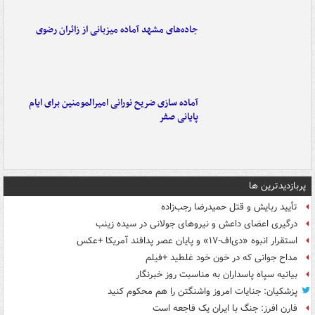
جاده‌های مشهد آماده میزبانی از زائران رضوی
آماده سازی ضریح نورانی امیرالمومنین برای ایام
پایانی صفر
پربازدیدترین ها
تأیید ربایش و قتل حمیدرضا رجب‌زاده
درگیری اعضای داعش و نیروهای جولانی در سیده زینب
استقرار انبوه «دی‌اف‑۱۷» و پایان عصر پدافند آمریکا +عکس
مداح جوانی که در خون خود غلطید +فیلم
بیانیه سپاه پاسداران به مناسبت روز خبرنگار
پزشکیان: جنایات امروز واشنگتن را هم محکوم کنید
فارن افرز: جنگ با ایران یک فاجعه است