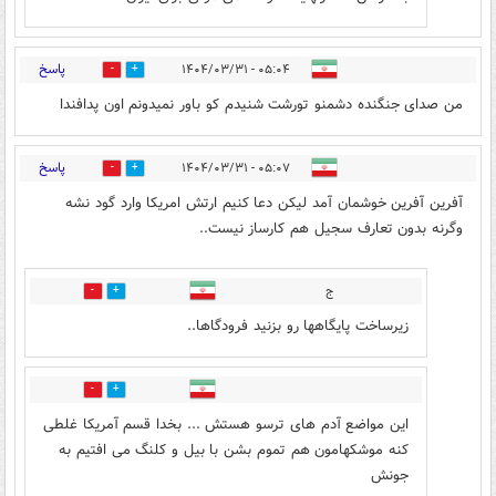
پاسخ
۰۵:۰۴ - ۱۴۰۴/۰۳/۳۱
12
13
من صدای جنگنده دشمنو تورشت شنیدم کو باور نمیدونم اون پدافندا
پاسخ
۰۵:۰۷ - ۱۴۰۴/۰۳/۳۱
25
12
آفرین آفرین خوشمان آمد لیکن دعا کنیم ارتش امریکا وارد گود نشه
وگرنه بدون تعارف سجیل هم کارساز نیست..
ج
1
3
زیرساخت پایگاهها رو بزنید فرودگاها..
3
4
این مواضع آدم های ترسو هستش ... بخدا قسم آمریکا غلطی
کنه موشکهامون هم تموم بشن با بیل و کلنگ می افتیم به
جونش