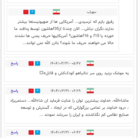
سهراب
5
2
رفیق بازم که ترسیدی... آمریکایی ها از صهیونیستعا بیشتر
ندارند.نگران نباش... الان چندتا ازf35هاشون توسط پدافند ما
خورده یا f15 و f16هاشون؟ آمریکاییها حریف یمنی ها نشدند
حالا می خواهند حریف ما شوند؟ باذن الله نمی توانند...
پاسخ
۰۵:۴۷ - ۱۴۰۴/۰۳/۳۱
1
25
یه موشک بزنید روی سر نتانیاهو کودک‌کش و قاتل✊️💥
پاسخ
۰۶:۲۸ - ۱۴۰۴/۰۳/۳۱
3
15
ماشاءالله، خداوند بیشترین توان را عنایت فرماید ان شاءالله... دستمریزاد
، درود خداوند بر تمامی بزرگوارانی که در ایجاد ، گسترش و توسعه
صنایع نظامی کم نگذاشتند و ایران را سربلند نمودند ...
پاسخ
۰۶:۴۲ - ۱۴۰۴/۰۳/۳۱
7
15