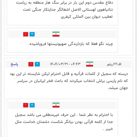
دفاع مقدس دوم این بار در برابر سگ هار منطقه به ریاست
نتانیاهوی لهستانی الاصل اشغالگر جنایتکار جنگی تحت
تعقیب دیوان بین المللی کیفری
0
0
چرند نگو فعلا که بازدارندگی صهیونیستها فروپاشیده.
پاسخ
اف۲۲رپتور
۰۴:۴۳ - ۱۴۰۴/۰۳/۳۱
43
15
درسته که سجیل از کلمات قرآنیه و قابل احترام لیکن شایسته تر این بود
که نام پارسی براش انتخاب میکردند که باعث فخر ایرانیان در سراسر
جهان میشد.
2
6
با احترام به نظر شما . این حرف غیرمنطقی می باشد سجیل
جدا از کلمه قرآنی بودن بیانگر شکست دشمنان خداست مثل
خیبر .