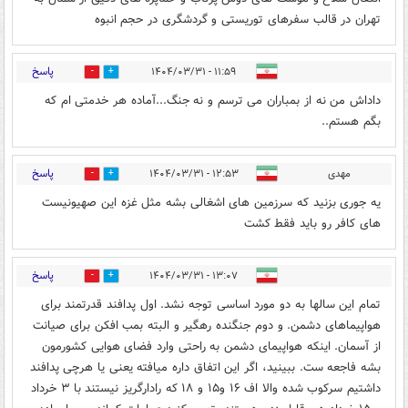
تهران در قالب سفرهای توریستی و گردشگری در حجم انبوه
پاسخ
۱۱:۵۹ - ۱۴۰۴/۰۳/۳۱
0
0
داداش من نه از بمباران می ترسم و نه جنگ...آماده هر خدمتی ام که
بگم هستم..
پاسخ
مهدی
۱۲:۵۳ - ۱۴۰۴/۰۳/۳۱
0
0
یه جوری بزنید که سرزمین های اشغالی بشه مثل غزه این صهیونیست
های کافر رو باید فقط کشت
پاسخ
۱۳:۰۷ - ۱۴۰۴/۰۳/۳۱
0
2
تمام این سالها به دو مورد اساسی توجه نشد. اول پدافند قدرتمند برای
هواپیماهای دشمن. و دوم جنگنده رهگیر و البته بمب افکن برای صیانت
از آسمان. اینکه هواپیمای دشمن به راحتی وارد فضای هوایی کشورمون
بشه فاجعه ست. ببینید، اگر این اتفاق داره میافته یعنی یا هرچی پدافند
داشتیم سرکوب شده والا اف ۱۶ و۱۵ و ۱۸ که رادارگریز نیستند با ۳ خرداد