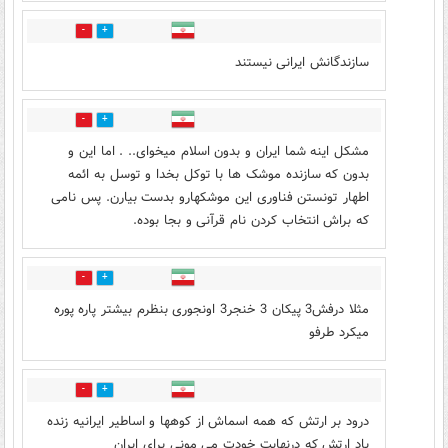
6
6
سازندگانش ایرانی نیستند
3
5
مشکل اینه شما ایران و بدون اسلام میخوای.. . اما این و
بدون که سازنده موشک ها با توکل بخدا و توسل به ائمه
اطهار تونستن فناوری این موشکهارو بدست بیارن. پس نامی
که براش انتخاب کردن نام قرآنی و بجا بوده.
1
6
مثلا درفش3 پیکان 3 خنجر3 اونجوری بنظرم بیشتر پاره پوره
میکرد طرفو
1
2
درود بر ارتش که همه اسماش از کوهها و اساطیر ایرانیه زنده
باد ارتش که درنهایت خودت می مونی برای ایران