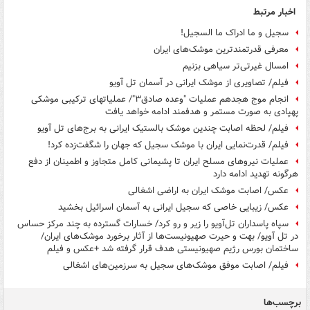
اخبار مرتبط
سجیل و ما ادراک ما السجیل!
معرفی قدرتمندترین موشک‌های ایران
امسال غیرتی‌تر سیاهی بزنیم
فیلم/ تصاویری از موشک ایرانی در آسمان تل آویو
انجام موج هجدهم عملیات "وعده صادق۳"/ عملیاتهای ترکیبی موشکی
پهپادی به صورت مستمر و هدفمند ادامه خواهد یافت
فیلم/ لحظه اصابت چندین موشک بالستیک ایرانی به برج‌های تل آویو
فیلم/ قدرت‌نمایی ایران با موشک سجیل که جهان را شگفت‌زده کرد!
عملیات نیروهای مسلح ایران تا پشیمانی کامل متجاوز و اطمینان از دفع
هرگونه تهدید ادامه دارد
عکس/ اصابت موشک ایران به اراضی اشغالی
عکس/ زیبایی خاصی که سجیل ایرانی به آسمان اسرائیل بخشید
سپاه پاسداران تل‌آویو را زیر و رو کرد/ خسارات گسترده به چند مرکز حساس
در تل آویو/ بهت و حیرت صهیونیست‌ها از آثار برخورد موشک‌های ایران/
ساختمان بورس رژیم صهیونیستی هدف قرار گرفته شد +عکس و فیلم
فیلم/ اصابت موفق موشک‌های سجیل به سرزمین‌های اشغالی
برچسب‌ها