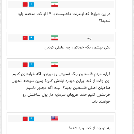
0
2
در ین شرایط که اینترنت داخلیست با IP ایالات متحده وارد
شدید!؟
رضا
1
1
یکی بهشون بگه خودتون چه غلطی کردین
0
0
قراره مردم فلسطین رنگ آسایش رو ببینن، اگه خرابشون کنیم
اون وقت از کجا بیارن دوباره آبادش کنن؟ زمین سوخته تحویل
صاحبان اصلی فلسطین بدیم؟ البته اگه مجبور باشیم
خرابشون کنیم حتما عربهای سرمایه دار پول ساختش رو
خواهند داد.
0
0
به تو چه از کجا وارد شده!