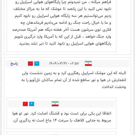
فراهم میکنه ، من نمیدونم چرا پایگاههای هوایی اسراییل رو
نابود نمی کنید با این پانصد تا موشک که ما به مراکز مختلف
زدیم می‌توانستیم هر سه پایگاه هوایی اسراییل رو نابود کنیم
و ما با خیال راحت جنگ رو ادامه می‌دادیم فرماندهان چه
فکری توی سرشون هست آخر هفته دیگه هم آمریکا صددرصد
وارد جنگ خواهد ، قبل از این که با آمریکا وارد درگیری شویم
پایگاههای هوایی اسراییل رو نابود کنید تا دیر نشد بجنبید
پاسخ
۰۲:۵۷ - ۱۴۰۴/۰۳/۳۱
46
10
البته که این موشک اسراییل رهگیری کرد و به زمین ننشست ولی
انفجارش در هوا و نور ساطع شده از آن تمام ساکنان تل‌آویو را به
وحشت انداخت
5
29
اتفاقا این یکی برای تست بود و قشنگ اصابت کرد. نور تو هوا
مربوط به جدایی کلاهک با سرعت ۱۴ ماخ است نه ردگیری آن.