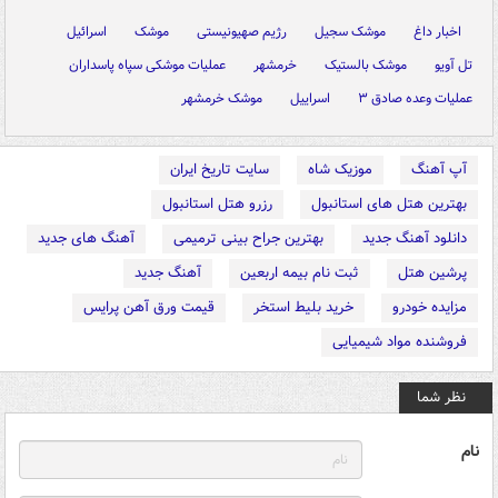
اخبار داغ
موشک سجیل
رژیم صهیونیستی
موشک
اسرائیل
تل آویو
موشک بالستیک
خرمشهر
عملیات موشکی سپاه پاسداران
عملیات وعده صادق ۳
اسراییل
موشک خرمشهر
آپ آهنگ
موزیک شاه
سایت تاریخ ایران
بهترین هتل های استانبول
رزرو هتل استانبول
دانلود آهنگ جدید
بهترین جراح بینی ترمیمی
آهنگ های جدید
پرشین هتل
ثبت نام بیمه اربعین
آهنگ جدید
مزایده خودرو
خرید بلیط استخر
قیمت ورق آهن پرایس
فروشنده مواد شیمیایی
نظر شما
نام