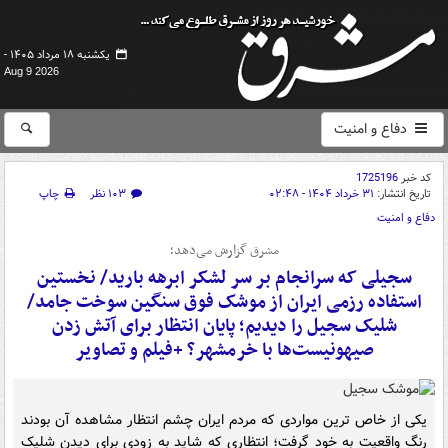
یکشنبه ۱۸ مرداد ۱۴۰۵ -
Aug 9 2026
دفاع و امنیت
کد خبر
1725196
تاریخ انتشار:
۳۱ خرداد ۱۴۰۴ - ۰۲:۴۸
۱۰۳ نظر
چاپ
دفاع و امنیت
مشرق گزارش می‌دهد؛
سجیلی که سرانجام بر سر لشکر ابرهه بارید/ نخستین
استفاده رزمی ایران از موشک فوق سنگین سوخت جامد/
شلیک سجیل را دیدیم؛ پایان انتظار برای آتش زدن
صیهونیست‌ها با خرمشهر؟ +فیلم و تصاویر
یکی از خاص ترین مواردی که مردم ایران چشم انتظار مشاهده آن بودند
رنگ واقعیت به خود گرفت؛ انتظاری که شاید به زودی برای دیدن شلیک