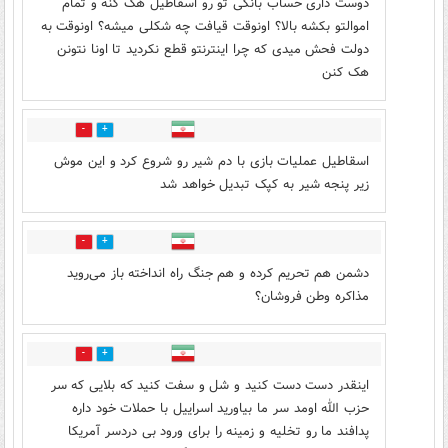
دوست داری حساب بانکی تو رو اسقاطیل هک کنه و تمام
اموالتو بکشه بالا؟ اونوقت قیافت چه شکلی میشه؟ اونوقت به
دولت فحش میدی که چرا اینترنتو قطع نکردید تا اونا نتونن
هک کنن
2
8
اسقاطیل عملیات بازی با دم شیر رو شروع کرد و این موش
زیر پنجه شیر به کپک تبدیل خواهد شد
3
6
دشمن هم تحریم کرده و هم جنگ راه انداخته باز می‌روید
مذاکره وطن فروشان؟
0
4
اینقدر دست دست کنید و شل و سفت کنید که بلایی که سر
حزب الله اومد سر ما بیاورید اسراییل با حملات خود داره
پدافند ما رو تخلیه و زمینه را برای ورود بی دردسر آمریکا