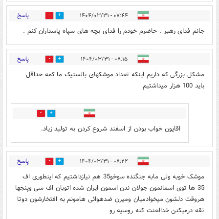
پاسخ
۰۷:۴۴ - ۱۴۰۴/۰۳/۳۱
5
8
جانم فدای رهبر . حاضرم خودم را فدای بچه های سپاه پاسداران کنم .
پاسخ
۰۸:۱۵ - ۱۴۰۴/۰۳/۳۱
10
6
مشکل بزرگی که داریم اینکه تعداد موشکهای بالستیک ما کمه حداقل
باید 100 هزار میداشتیم
6
3
اقایون خواب بودن از اسفند شروع کردن به تولید زیاد.
پاسخ
۰۸:۲۲ - ۱۴۰۴/۰۳/۳۱
7
15
موشک خوبه ولی مابه جنگنده سوخو35 هم نیازداشتیم که اینطوری اف
35 ها توی اسمانمون جولان ندن اسمون ایران شده اتوبان اف سی وپنجها
هروقت دلشون میخوادمیان ومیرن ضدهوائی هامونم به افتخارشون دوتا
تقه درمیکنن خدالعنت کنه روسیه رو