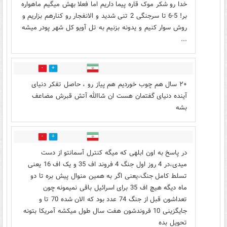
خدا رو شکر موک قاره پیما داریم اما فعلا بهش میگیم ماهواره
بر! 5-6 تا سرجنگی 2 تنی شدید و الانفجار رو کنارهم بزاریم و
روش سوار کنیم و یدونه بزنیم به تل آویو کل شهر پودر میشه
...
2
7
۲۰ سال هم چوب خوردیم هم پیاز رو ، حاصل تفکر دنیای
آینده دنیای گفتمان هست ان شاالله آتش قبرش مضاعف
بشه
7
5
در پاسخ به اون ابلهی که میگه کنترل آسمانتو از دست
میدی،در 4 روز اول جنگ 4 فروند اف 35 و یک اف 16 یعنی
تسلط کامل جنگ،یعنی اگر به همین منوال پیش بره تا دو
ماه دیگه هیچ اف 35 برای اسرائیل باقی نمیمونه چون
تعداشون قبل از جنگ 74 عدد بود که الان شده 70 تا و
جایگزینی 10 فروندشون هفت سال طول میکشه آمریکا بتونه
تحویل بده