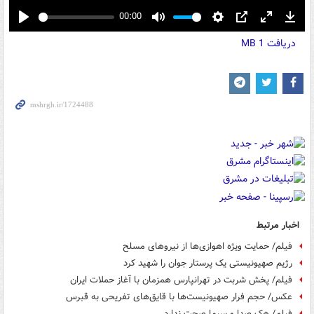
00:00
Play
Mute
Settings
PIP
Enter
Down
دریافت
1 MB
fullscreen
اخبار مرتبط
فیلم/ حمایت ویژه‌ اهوازی‌ها از نیروهای مسلح
رژیم صهیونیستی یک پرستار جوان را شهید کرد
فیلم/ پخش شربت در تهرانپارس همزمان با آغاز حملات ایران
عکس/ حجم فرار صهیونیست‌ها با قایق‌های تفریحی به قبرس
فیلم/ هک صدا و سیما صحت ندارد