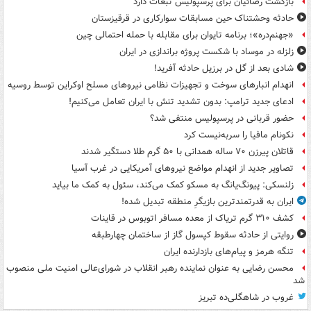
بازگشت رضائیان برای پرسپولیس تبعات دارد
حادثه وحشتناک حین مسابقات سوارکاری در قرقیزستان
«جهنم‌دره»؛ برنامه تایوان برای مقابله با حمله احتمالی چین
زلزله در موساد با شکست پروژه براندازی در ایران
شادی بعد از گل در برزیل حادثه آفرید!
انهدام انبارهای سوخت و تجهیزات نظامی نیروهای مسلح اوکراین توسط روسیه
ادعای جدید ترامپ: بدون تشدید تنش با ایران تعامل می‌کنیم!
حضور قربانی در پرسپولیس منتفی شد؟
نکونام مافیا را سربه‌نیست کرد
قاتلان پیرزن ۷۰ ساله همدانی با ۵۰ گرم طلا دستگیر شدند
تصاویر جدید از انهدام مواضع نیروهای آمریکایی در غرب آسیا
زلنسکی: پیونگ‌یانگ به مسکو کمک می‌کند، سئول به کمک ما بیاید
ایران به قدرتمندترین بازیگرِ منطقه تبدیل شده!
کشف ۳۱۰ گرم تریاک از معده مسافر اتوبوس در قاینات
روایتی از حادثه سقوط کپسول گاز از ساختمان چهارطبقه
تنگه هرمز و پیام‌های بازدارنده ایران
محسن رضایی به عنوان نماینده رهبر انقلاب در شورای‌عالی امنیت ملی منصوب
شد
غروب در شاهگلی‌ده تبریز