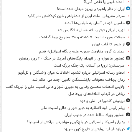
امداد غیبی یا نقص فنی!؟
ایران از نظر راهبردی پیروز میدان شده است!
سردار معروفی: ملت ایران از دادخواهی خون کودکانش نمی‌گذرد
حامیان غزه در آلمان به خیابان‌ها آمدند
لژیونر ایرانی تیتر رسانه «سان» انگلیس شد
حملات یمن به المخا ۷ کشته و ۳۰ مجروح برجا گذاشت
از هرمز تا قلب تهران
عملیات گروه مقاومت سوریه علیه پایگاه اسرائیل+ فیلم
تصاویر ماهواره‌ای از انهدام پایگاه‌های آمریکا در جنگ ۴۰ روزه رمضان
صربستان: اروپا در آستانه یک جنگ بزرگ است
ادعای رسانه اسرائیلی درباره تشدید اختلافات میان واشنگتن و تل‌آویو
زمان پرداخت معوقات بازنشستگان تامین اجتماعی اعلام شد
ولایتی انتصاب محسن رضایی به دبیری شورای‌عالی امنیت ملی را تبریک گفت
ریاض در گرداب ائتلاف‌های بی‌حاصل
بریتیش کلمبیا در آتش و دود
پیام رئیس قوه قضائیه به دبیر شورای عالی امنیت ملی
تصاویر پهپاد ساقط شده در جنوب ایران
رد پای آمریکا و اسرائیل در باج‌گیری مهاجرتی مراکش از اسپانیا؟
دروازه فرافر؛ روایتی از تاریخ کهن سریزد