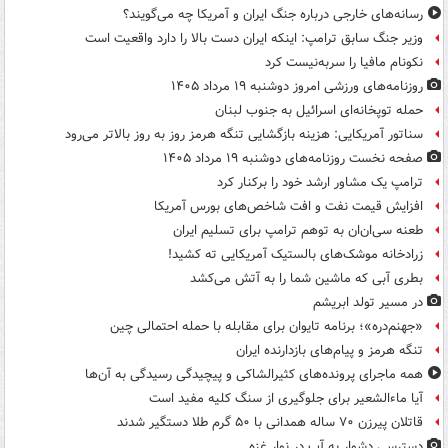
رسانه‌های خارجی درباره جنگ ایران و آمریکا چه می‌گویند؟
وزیر جنگ سابق ترامپ: اینکه ایران دست بالا را دارد واقعیت است
نکونام مافیا را سربه‌نیست کرد
روزنامه‌های ورزشی امروز دوشنبه ۱۹ مرداد ۱۴۰۵
حمله توپخانه‌ای اسرائیل به جنوب لبنان
سناتور آمریکایی: هزینه بازگشایی تنگه هرمز روز به روز بالاتر می‌رود
صفحه نخست روزنامه‌های دوشنبه ۱۹ مرداد ۱۴۰۵
ترامپ یک مشاور ارشد خود را برکنار کرد
افزایش قیمت نفت و افت شاخص‌های بورس آمریکا
طعنه سی‌ان‌ان به توهم ترامپ برای تسلیم ایران
زرادخانه موشک‌های بالستیک آمریکایی ته کشید!
بطری آبی که ماشین شما را به آتش می‌کشد
در مسیر تولد ابریشم
«جهنم‌دره»؛ برنامه تایوان برای مقابله با حمله احتمالی چین
تنگه هرمز و پیام‌های بازدارنده ایران
همه ماجرای پرونده‌های کثیرالشاکی و پیچیدگی رسیدگی به آن‌ها
آیا ماءالشعیر برای جلوگیری از سنگ کلیه مفید است
قاتلان پیرزن ۷۰ ساله همدانی با ۵۰ گرم طلا دستگیر شدند
دسترسی دشوار به آب در نوار غزه