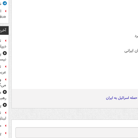
ش
ا
«دف
آخری
رد
ت
دیپل
 ایرانی
پ
نیس
ت
عرب
و
می‌گ
ه
حمله اسرائیل به ایران
رهبر
پ
ت
لبنا
حمله
پ