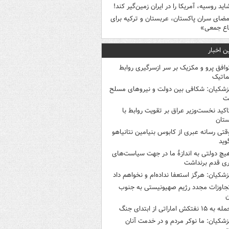
اید روسیه، آمریکا را در ایران زمین‌گیر کند!
مضای سران پاکستان، عربستان و ترکیه برای
اع جمعی»
ن اخبار
وافق پرو و مکزیک بر سر ازسرگیری روابط
ماتیک
زشکیان: شکافی بین دولت و نیروهای مسلح
ت
اکید نخست‌وزیر عراق بر تقویت روابط با
ستان
قتی رسانه عبری از کابوس بنیامین نتانیاهو
وید
یچ دولتی به اندازۀ ما در جهت سیاست‌های
ی قدم برنداشت
زشکیان: هرگز استعفا نداده‌ام و نخواهم داد
جاوزات مجدد رژیم صهیونیستی به جنوب
ن
 به ۱۵ نفتکش‌ اماراتی از ابتدای جنگ
زشکیان: ما نوکر مردم و در خدمت آنان