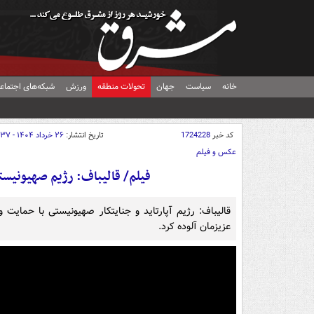
خانه
سیاست
جهان
تحولات منطقه
ورزش
شبکه‌های اجتماع
کد خبر
1724228
تاریخ انتشار:
۲۶ خرداد ۱۴۰۴ - ۱۲:۳۷
عکس و فیلم
فیلم/ قالیباف: رژیم صهیونیست
قالیباف: رژیم آپارتاید و جنایتکار صهیونیستی با حمایت
عزیزمان آلوده کرد.