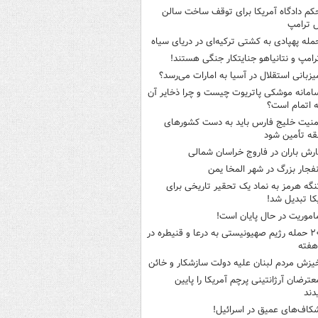
کم دادگاه آمریکا برای توقف ساخت سالن
 ترامپ
مله پهپادی به کشتی ترکیه‌ای در دریای سیاه
رامپ و نتانیاهو جنایتکار جنگی هستند!
یزبانی استقلال در آسیا به امارات می‌رسد؟
امانه موشکی پاتریوت چیست و چرا ذخایر آن
ه اتمام است؟
منیت خلیج فارس باید به دست کشورهای
ه تأمین شود
ارش باران در فاروج خراسان شمالی
نفجار بزرگ در شهر المخا یمن
نگه هرمز به نماد یک تحقیر تاریخی برای
کا تبدیل شد!
اموریت در حال پایان است!
۲۰ حمله رژیم صهیونیستی به درعا و قنیطره در
هفته
یزش مردم لبنان علیه دولت سازشکار و خائن
عترضان آرژانتینی پرچم آمریکا را پایین
دند
کاف‌های عمیق در اسرائیل!