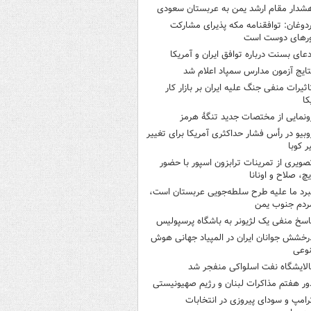
شدار مقام ارشد یمن به عربستان سعودی
ردوغان: توافقنامه مکه پذیرای مشارکت
رهای دوست است
دعای بسنت درباره توافق ایران و آمریکا
تایج آزمون مدارس سمپاد اعلام شد
اثیرات منفی جنگ علیه ایران بر بازار کار
کا
ونمایی از مختصات جدید تنگۀ هرمز
وبیو در رأس فشار حداکثری آمریکا برای تغییر
 کوبا
صویری از تمرینات ترابزون اسپور با حضور
چ، صلاح و اونانا
برد ما علیه طرح سلطه‌جویی عربستان است،
ردم جنوب یمن
اسخ منفی یک لژیونر به باشگاه پرسپولیس
رخشش جوانان ایران در المپیاد جهانی هوش
وعی
الایشگاه نفت اسلواکی منفجر شد
ور هفتم مذاکرات لبنان و رژیم صهیونیستی
رامپ و سودای پیروزی در انتخابات