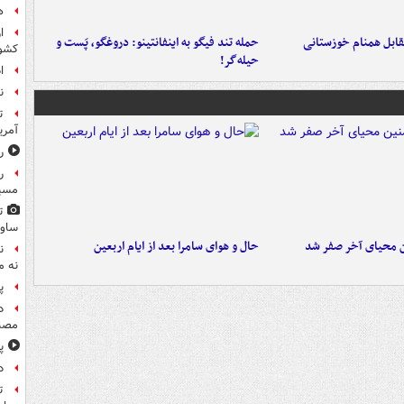
ه
ا
قابل همنام خوزستانی
حمله تند فیگو به اینفانتینو: دروغگو، پَست‌ و
کشو
حیله‌گر!
ا
ن
ت
آمری
ر
ر
مسیر
ت
ساوی
ن محیای آخر صفر شد
حال و هوای سامرا بعد از ایام اربعین
ن
نه م
پ
د
مصن
پ
د
ت