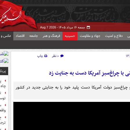
جمعه ۱۶ مرداد ۱۴۰۵ -
Aug 7 2026
ی
دفاع و امنیت
جهاد و مقاومت
حسینیه
فرهنگ و هنر
جامعه
اقتصاد
عکس و ف
۰ نظر
چاپ
پربا
ی با چراغ‌سبز آمریکا دست به جنایت زد
پ
چاه 
 و چراغ‌سبز دولت آمریکا دست پلید خود را به جنایتی جدید در کشور
ت
توس
س
واقع
چ
ترجی
ه