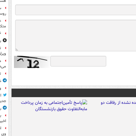
هست
س
روسی
ع
متکی
۶ فوتی و ۵ مصدوم بر ا
ب
ت
ویرا
م
می‌د
ت
ش
و
ا
جدید
ر
ب
اخیر
ا
وی 