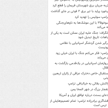
ربه جریان برق شهرستان فریمان را قطع کرد
خورد پراید با تیر برق ۲ فوتی بر جای گذاشت
رامپ سوئیس را تهدید کرد
سوخو۳۵ با این موشک‌ها به ناوهای‌جنگی
 می‌کند
لگراف: جنگ علیه ایران ممکن است به یکی از
اهات تاریخ تبدیل شود
رگیر شدن گردشگر اسپانیایی با نظامی
ونیست
رامپ: فکر می‌کنم جنگ با ایران خیلی زود
ن می‌یابد
روازه‌بان اسپانیایی در یک‌قدمی بازگشت به
لال
ستقبال خاص دخترک عراقی از زائران اربعین
نی
اکنش بقائی به خیالبافی ترامپ
نفجار بزرگ در شهر المخا یمن
دعای بسنت درباره توافق ایران و آمریکا
فشاگری برادرزاده ترامپ: تمام تصمیم‌هایش از
 ترس است