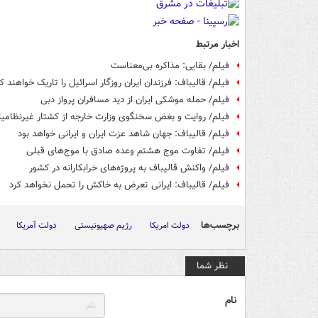
اخبار مرتبط
فیلم/ بقایی: مذاکره بی‌معناست
فیلم/ قالیباف: فرزندان ایران روزگار اسرائیل را تاریک خواهند ک
فیلم/ حمله موشکی ایران از دید مسافران پرواز دبی
فیلم/ روایت و بغض سخنگوی وزارت خارجه از کشتار غیرنظامیان
فیلم/ قالیباف: جهان شاهد عزت ایران و ایرانی خواهد بود
فیلم/ تفاوت موج هشتم وعده صادق با موج‌های قبلی
فیلم/ واکنش قالیباف به پروژه‌های خرابکارانه در کشور
فیلم/ قالیباف: ایرانی تعرض به خاکش را تحمل نخواهد کرد
برچسب‌ها
دولت امریکا
رژیم صهیونیستی
دولت آمریکا
نظر شما
نام