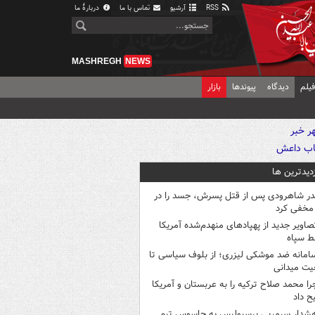
RSS
آرشیو
تماس با ما
دربارهٔ ما
MASHREGH
NEWS
یلم
دیدگاه
پیوندها
بازار
زدیدترین ها
در شاهرودی پس از قتل پسرش، جسد را در
مخفی کرد
صاویر جدید از پهپادهای منهدم‌شده آمریکا
ط سپاه
امانه ضد موشکی لیزری؛ از بلوف سیاسی تا
یت میدانی
را محمد صلاح ترکیه را به عربستان و آمریکا
ح داد
شدار سرمربی پرسپولیس به جاسوس تیم