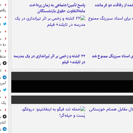
ه از رفاقت دو فرمانده‌
پاسخ تأمین‌اجتماعی به زمان پرداخت
ح
رقص
مابه‌التفاوت حقوق بازنشستگان
ح
ت
م
س
رو ب
ا
ای اسناد سبزرنگ ممنوع شد
۲۲ کشته و زخمی بر اثر تیراندازی در یک مدرسه
منطق
در تایلند+ فیلم
ب
ا
ت
آمری
م
یک 
خ
م
کشی
ش