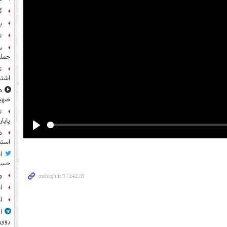
گ
بر
ت
حمله
ت
اشتب
د
صهی
ت
پایا
د
Play
استق
ا
حسی
و
ا
ا
ا
روی