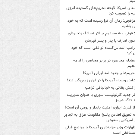
یم
نای آمریکا لایحه تحریم‌های گسترده انرژی
ه را تصویب کرد
راقچی: زمان آن فرا رسیده است که به خود
 باشیم
ثر تصادف زنجیره‌ای
دون تعارف با پدر و پسر قهرمان
رامپ التماس‌کننده توافقی است که خود
ن کرد
عادله محاصره در برابر محاصره را ادامه
هیم
حریم‌های جدید ضد ایرانی آمریکا
اید روسیه، آمریکا را در ایران زمین‌گیر کند!
اکنش بقائی به خیالبافی ترامپ
ثر جدید کارتونیست سوری با عنوان مدیریت
 تنگه هرمز
از قدرت ایران، امنیت پایدار و بومی آن است!
ه تعویق افتادن پاسخ مقاومت عراق به تجاوز
 آمریکایی سعودی
ظهارات وزیر خزانه‌داری آمریکا با مواضع قبلی
متناقض است