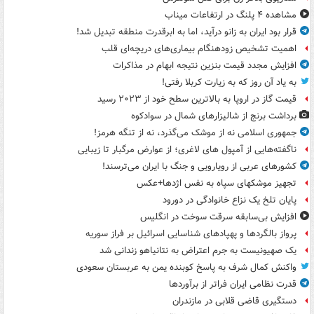
مشاهده ۴ پلنگ در ارتفاعات میناب
قرار بود ایران به زانو درآید، اما به ابرقدرت منطقه تبدیل شد!
اهمیت تشخیص زودهنگام بیماری‌های دریچه‌ای قلب
افزایش مجدد قیمت بنزین نتیجه ابهام در مذاکرات
به یاد آن روز که به زیارت کربلا رفتی!
قیمت گاز در اروپا به بالاترین سطح خود از ۲۰۲۳ رسید
برداشت برنج از شالیزارهای شمال در سوادکوه
جمهوری اسلامی نه از موشک می‌گذرد، نه از تنگه هرمز!
ناگفته‌هایی از آمپول های لاغری؛ از عوارض مرگبار تا زیبایی
کشورهای عربی از رویارویی و جنگ با ایران می‌ترسند!
تجهیز موشکهای سپاه به نفس اژدها+عکس
پایان تلخ یک نزاع خانوادگی در دورود
افزایش بی‌سابقه سرقت سوخت در انگلیس
پرواز بالگردها و پهپادهای شناسایی اسرائیل بر فراز سوریه
یک صهیونیست به جرم اعتراض به نتانیاهو زندانی شد
واکنش کمال شرف به پاسخ کوبنده یمن به عربستان سعودی
قدرت نظامی ایران فراتر از برآوردها
دستگیری قاضی قلابی در مازندران