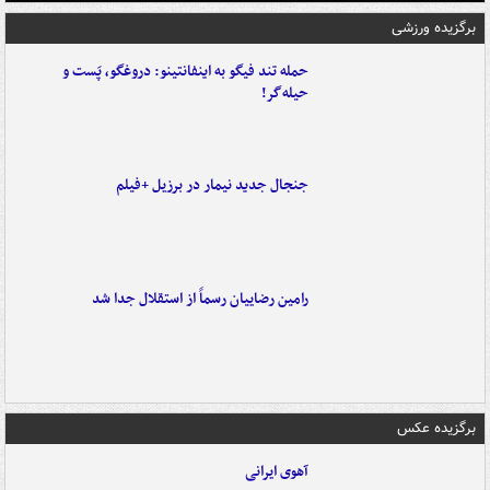
برگزیده ورزشی
حمله تند فیگو به اینفانتینو: دروغگو، پَست‌ و
حیله‌گر!
جنجال جدید نیمار در برزیل +فیلم
رامین رضاییان رسماً از استقلال جدا شد
برگزیده عکس
آهوی ایرانی