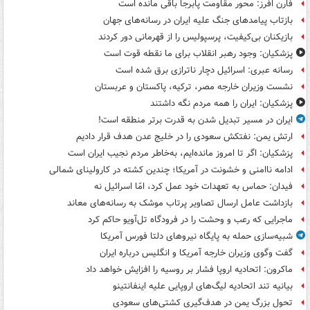
فارن افرز: محور مقاومت پابرجا باقی مانده است
بازتاب پیامدهای جنگ علیه ایران در رسانه‌های جهان
بازیکنان بی‌کیفیت، پرسپولیس را از قهرمانی دور کردند
پزشکیان: وجود رهبر انقلاب برای ما نقطه قوت است
رسانه عبری: اسرائیل دچار ناترازی برق شده است
نشست وزیران خارجه مصر، ترکیه، پاکستان و عربستان
پزشکیان: ایران را همه مردم نگه داشتند
ایران در مسیر تبدیل شدن به قدرت برتر منطقه است!
ارتش یمن: نفتکش سعودی را در خلیج عدن هدف قرار دادیم
پزشکیان: اگر تا امروز مانده‌ایم، به‌خاطر مردم نجیب ایران است
ادامه ناامنی و خشونت در آمریکا؛ چندین کشته در کارولینای شمالی
فیدان: حماس به تعهدات خود عمل کرد، امّا اسرائیل نه
بازداشت عامل ارسال تصاویر پرتاب موشک به رسانه‌های معاند
ماجرایی که رعب و وحشت را در فرودگاه تل‌آویو حاکم کرد
شبیه‌سازی حمله به پایگاه نیروهای دلتا فورس آمریکا
گفت وگوی وزیران خارجه آمریکا و انگلیس درباره ایران
ماکرون: اتحادیه اروپا فشار بر روسیه را افزایش خواهد داد
بیانیه تند اتحادیه لیگ‌های اروپایی علیه اینفانتینو
تحول بزرگ یمن در هدف‌گیری کشتی‌های سعودی