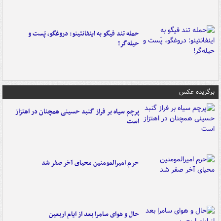
حمله تند فیگو به اینفانتینو: دروغگو، پَست‌ و
حیله‌گر!
برگزیده عکس
پرچم سیاه بر فراز گنبد حسینی همچنان در اهتزاز
است
حرم امیرالمومنین محیای آخر صفر شد
حال و هوای سامرا بعد از ایام اربعین