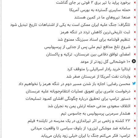
برخورد پراید با تیر برق ۲ فوتی بر جای گذاشت
حمله سایبری گسترده به بورس آمریکا
صنعا: نیروهای ما در کمین‌ هستند
تلگراف: جنگ علیه ایران ممکن است به یکی از اشتباهات تاریخ تبدیل شود
ثبت تاریخی‌ترین کاهش تردد در تنگه هرمز
تنظیم قولنامه برای اسناد سبزرنگ ممنوع شد
شروع تلخ مدافع تیم ملی پس از جدایی از پرسپولیس
امضای توافق دفاعی بین عربستان، ترکیه و پاکستان
۱۰ خوشحالی گل زودتر از موعد
ایتالیا خرید رادار اسرائیلی را متوقف کرد
واردات نفت آمریکا از عربستان صفر شد
محسن رضایی: اجازه باز شدن مسیر دوم در تنگه هرمز را نخواهیم داد
درخواست عامری برای تعویق عملیات انتقام‌جویانه علیه عربستان
دستور ترامپ برای تحقیق درباره چگونگی افشای کمبود تسلیحات
ائتلاف سعودی مدعی حمله ارتش یمن به نجران شد
هشدار سرمربی پرسپولیس به جاسوس تیم
۲۲ کشته و زخمی بر اثر تیراندازی در یک مدرسه در تایلند+ فیلم
سامانه ضد موشکی لیزری؛ از بلوف سیاسی تا واقعیت میدانی
ترامپ: فکر می‌کنم جنگ با ایران خیلی زود پایان می‌یابد