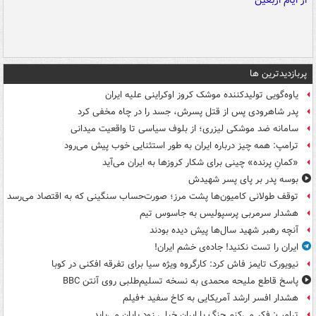
پربازدیدترین ها
یاوه‌گویی تولیدکننده موشک کروز اوکراینی علیه ایران
پدر شاهرودی پس از قتل پسرش، جسد را در چاه مخفی کرد
سامانه ضد موشکی لیزری؛ از بلوف سیاسی تا واقعیت میدانی
ترامپ: همه چیز درباره ایران به طور استثنایی خوب پیش می‌رود
«کمانِ پرنده» چینی برای شکار کروزها به ایران می‌آید
بوسه‌ پدر بر پای پسر شهیدش
توقف طولانی کامیون‌ها پشت مرز؛ صورت‌حساب سنگینی که به اقتصاد می‌رسد
هشدار سرمربی پرسپولیس به جاسوس تیم
آنچه رهبر شهید سال‌ها پیش دیده بودند
ایران را تست نکنید! جاده‌ی خشم ایران!
نیویورک تایمز فاش کرد: کارگروه ویژه سیا برای تفرقه افکنی در کوبا
پاسخ قاطع ملیحه محمدی به نسخه تسلیم‌طلبی روی آنتن BBC
هشدار افسر ارشد آمریکایی به کاخ سفید +فیلم
ترامپ: فکر می‌کنم جنگ با ایران خیلی زود پایان می‌یابد