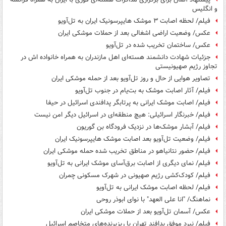
و انگلیس
فیلم/ لحظه اصابت ۳ موشک هایپرسونیک ایران به تل‌آویو
عکس/ وضعیت اراضی اشغالی بعد از حملات موشکی ایران
عکس/ ساختمان تخریب شده در تل‌آویو
جزئیات شهادت دانشمند هسته‌ای اهل مازندران به همراه خانواده اش در
تجاوز رژیم صهیونیستی
تصاویر هوایی از حال و روز تل‌آویو بعد از حمله موشکی ایران
فیلم/ آثار اصابت موشک به بت‌یام در جنوب تل‌آویو
فیلم/ اصابت موشک ایرانی به پرتابگر پدافندی اسرائیل در حیفا
فیلم/ خبرنگار اسرائیلی: هیچ منطقه‌ای در اسرائیل دیگر امن نیست
فیلم/ آبشار موشک‌ها در نزدیک فرودگاه بن گوریون
فیلم/ وضعیت تل‌آویو بعد اصابت موشک هایپرسونیک ایران
فیلم/ حضور نتانیاهو در مناطق تخریب شده حمله موشکی ایران
فیلم/ نمای دیگری از اصابت برق‌آسای موشک ایرانی به تل‌آویو
فیلم/ کودک‌کشی رژیم صهیونی در شهرک مسکونی چمران
فیلم/ لحظه اصابت موشک ایرانی به تل‌آویو
نماهنگ/ "انا علی العهد" با نوای ابوذر روحی
عکس/ آسمان تل‌آویو بعد از حملات موشکی ایران
فیلم/ نبرد موفق پدافند تهران با ریزپرنده‌های متخاصم اسرائیل