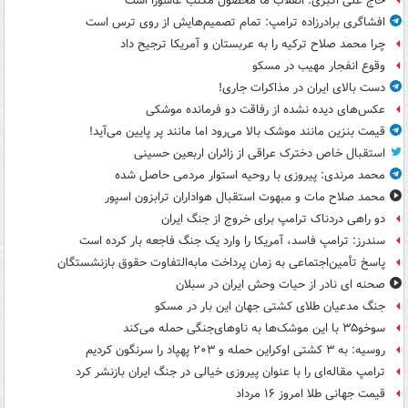
حاج علی اکبری: انقلاب ما محصول مکتب عاشورا است
افشاگری برادرزاده ترامپ: تمام تصمیم‌هایش از روی ترس است
چرا محمد صلاح ترکیه را به عربستان و آمریکا ترجیح داد
وقوع انفجار مهیب در مسکو
دست بالای ایران در مذاکرات جاری!
عکس‌های دیده نشده از رفاقت دو فرمانده‌ موشکی
قیمت بنزین مانند موشک بالا می‌رود اما مانند پر پایین می‌آید!
استقبال خاص دخترک عراقی از زائران اربعین حسینی
محمد مرندی: پیروزی با روحیه استوار مردمی حاصل شده
محمد صلاح مات و مبهوت استقبال هواداران ترابزون اسپور
دو راهی دردناک ترامپ برای خروج از جنگ ایران
سندرز: ترامپ فاسد، آمریکا را وارد یک جنگ فاجعه بار کرده است
پاسخ تأمین‌اجتماعی به زمان پرداخت مابه‌التفاوت حقوق بازنشستگان
صحنه ای نادر از حیات وحش ایران در سبلان
جنگ مدعیان طلای کشتی جهان این بار در مسکو
سوخو۳۵ با این موشک‌ها به ناوهای‌جنگی حمله می‌کند
روسیه: به ۳ کشتی اوکراین حمله و ۲۰۳ پهپاد را سرنگون کردیم
ترامپ مقاله‌ای را با عنوان پیروزی خیالی در جنگ ایران بازنشر کرد
قیمت جهانی طلا امروز ۱۶ مرداد