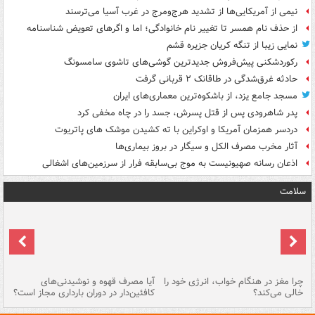
نیمی از آمریکایی‌ها از تشدید هرج‌ومرج در غرب آسیا می‌ترسند
از حذف نام همسر تا تغییر نام خانوادگی؛ اما و اگرهای تعویض شناسنامه
نمایی زیبا از تنگه کریان جزیره قشم
رکوردشکنی پیش‌فروش جدیدترین گوشی‌های تاشوی سامسونگ
حادثه غرق‌شدگی در طاقانک ۲ قربانی گرفت
مسجد جامع یزد، از باشکوه‌ترین معماری‌های ایران
پدر شاهرودی پس از قتل پسرش، جسد را در چاه مخفی کرد
دردسر همزمان آمریکا و اوکراین با ته کشیدن موشک های پاتریوت
آثار مخرب مصرف الکل و سیگار در بروز بیماری‌ها
اذعان رسانه صهیونیست به موج بی‌سابقه فرار از سرزمین‌های اشغالی
سلامت
ت
چرا مغز در هنگام خواب، انرژی خود را
آیا مصرف قهوه و نوشیدنی‌های
چر
خالی می‌کند؟
کافئین‌دار در دوران بارداری مجاز است؟
می