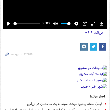
00:00
Play
Mute
Settings
PIP
Enter
Down
دریافت
3 MB
fullscreen
اخبار مرتبط
فیلم/ لحظه برخورد موشک سپاه به یک ساختمان در تل‌آویو
پیشنهاد آلمان برای برگزاری مذاکرات هسته‌ای فوری با ایران به همراه فرانسه