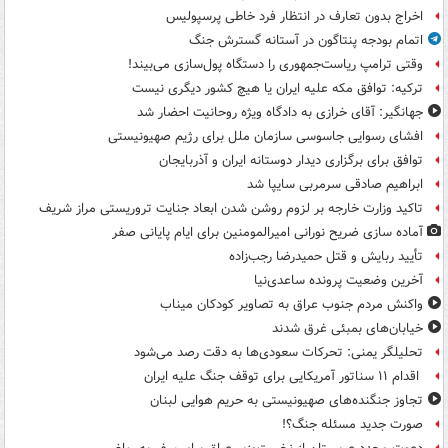
اخراج بدون تعارف در انتظار فرد خاطی پرسپولیس
اتمام بودجه پنتاگون در آستانه گسترش جنگ
وقتی ترامپ ریاست‌جمهوری را دستگاه پول‌سازی می‌بیند!
ترکیه: توافق مکه علیه ایران یا هیچ کشور دیگری نیست
جهانگیر: آقای خرازی به دادگاه ویژه روحانیت احضار شد
افشای رسوایی جاسوسی سازمان ملل برای رژیم صهیونیستی
توافق برای برگزاری دیدار دوستانه ایران و آذربایجان
ابراهیم صادقی سرمربی سایپا شد
تاکید وزارت خارجه بر لزوم روشن شدن ابعاد جنایت تروریستی مراز شریف
آماده سازی ضریح نورانی امیرالمومنین برای ایام پایانی صفر
تأیید ربایش و قتل حمیدرضا رجب‌زاده
آخرین وضعیت پرونده ساعدی‌نیا
واکنش مردم جنوب عراق به تصاویر کودکان میناب
خیابان‌های بمبئی غرق شدند
تحلیلگر یمنی: تحرکات سعودی‌ها به دقت رصد می‌شود
اقدام ۱۱ سناتور آمریکایی برای توقف جنگ علیه ایران
تجاوز جنگنده‌های صهیونیستی به حریم هوایی لبنان
صورت جدید مسئله جنگ؟!