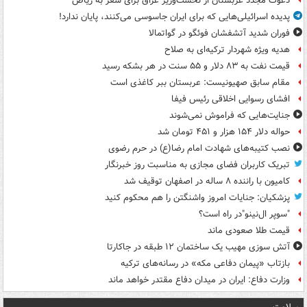
دعوت مجدد عربستان از نخست‌وزیر عراق برای سفر به ریاض
پدیده اسرائیلی‌هایی که برای ایران جاسوسی می‌کنند، پایان ندارد!
فوران شدید آتشفشان فوئگو در گواتمالا
هدیه ویژه شهردار ترکیه‌ای به صلاح
قیمت نفت به ۸۳ دلار و ۵۵ سنت در هر بشکه رسید
مقام سابق صهیونیست: عربستان ببر کاغذی است
افشای رسوایی اخلاقی رئیس فیفا
جنایت‌هایی که فراموش نمی‌شوند
حواله دلار ۱۵۴ هزار و ۴۵۱ تومان شد
نصب کتیبه‌های شهادت امام رضا(ع) در حرم رضوی
تبریک کاربران فضای مجازی به مناسبت روز خبرنگار
کامیون با راننده ۸ ساله در اصفهان توقیف شد
پزشکیان: جنایات امروز واشنگتن را هم محکوم کنید
"سوپر ال‌نینو"در راه است؟
قیمت طلا صعودی ماند
آتش سوزی مهیب یک ساختمان ۱۲ طبقه در جاکارتا
بازتاب «پیمان دفاعی مکه» در رسانه‌های ترکیه
وزارت دفاع: ایران در میدان دفاع مقتدر خواهد ماند