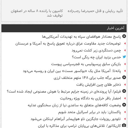
تأیید ربایش و قتل حمیدرضا رجب‌زاده
کامیون با راننده ۸ ساله در اصفهان
"س
توقیف شد
آخرین اخبار
پاسخ معنادار هوافضای سپاه به تهدیدات آمریکایی‌ها
توضیحات جدید مقاومت عراق درباره تعویق پاسخ به آمریکا و عربستان
چمن دستگردی زیر کشت نمی‌رود
حدس بزنید ایران چه رنگی است؟
بازیکن سابق پرسپولیس به فجرسپاسی پیوست
پانه‌تا: آمریکا مثل یک «بوکسور مست» بین ایران و روسیه می‌دود
صدور برگه جلب برای ۱۴۸ متهم متخلف ارزی
ذخایر طلای چین افزایش یافت
فیلم/ آیا پرونده‌ای در زمینه جرایم مرتبط با هوش مصنوعی ایجاد شده است؟
احضار باقر خرازی به دادگاه ویژه روحانیت
وضعیت کافه‌های متعلق به ساعدی نیا از زبان سخنگوی عدلیه
پاکستان: باید در برابر اسرائیل متحد شویم
تئودور روزولت جایگزین ناو هواپیمابر آبراهام لینکلن می‌شود
کاریکاتور/ تلاش‌های بی‌پایان ترامپ برای مذاکره با ایران