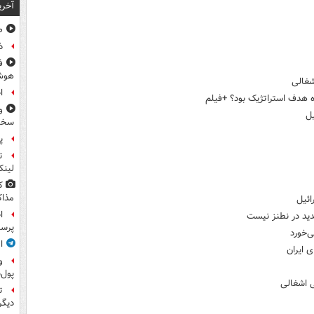
آخری
صد
ذ
ف
هوش
شغالی
ا
ه هدف استراتژیک بود؟ +فیلم
و
یل
سخن
پ
ت
لینک
ک
مذاک
ائیل
ا
دید در نطنز نیست
پرس
‌خورد
ا
 ایران
و
پول‌
 اشغالی
ت
دیگ