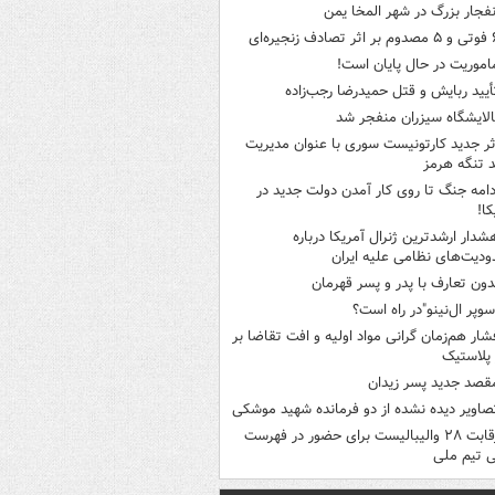
نفجار بزرگ در شهر المخا یمن
ثر تصادف زنجیره‌ای
اموریت در حال پایان است!
أیید ربایش و قتل حمیدرضا رجب‌زاده
الایشگاه سیزران منفجر شد
ثر جدید کارتونیست سوری با عنوان مدیریت
 تنگه هرمز
دامه جنگ تا روی کار آمدن دولت جدید در
کا!
شدار ارشدترین ژنرال آمریکا درباره
دیت‌های نظامی علیه ایران
دون تعارف با پدر و پسر قهرمان
سوپر ال‌نینو"در راه است؟
شار هم‌زمان گرانی مواد اولیه و افت تقاضا بر
ر پلاستیک
قصد جدید پسر زیدان
صاویر دیده‌ نشده از دو فرمانده شهید موشکی
رقابت ۲۸ والیبالیست برای حضور در فهرست
ی تیم ملی