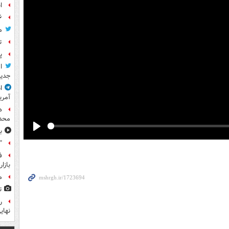
ا
۶ فوتی و ۵ مصدوم بر ا
م
ت
پ
ا
جدید
ا
آمری
ه
محدو
ب
Play
"
ف
بازا
م
ت
نهای