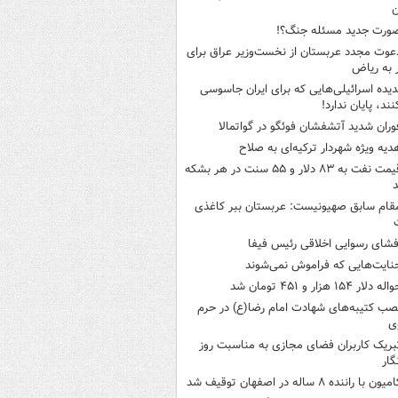
ن
ورت جدید مسئله جنگ؟!
عوت مجدد عربستان از نخست‌وزیر عراق برای
به ریاض
دیده اسرائیلی‌هایی که برای ایران جاسوسی
نند، پایان ندارد!
وران شدید آتشفشان فوئگو در گواتمالا
دیه ویژه شهردار ترکیه‌ای به صلاح
قیمت نفت به ۸۳ دلار و ۵۵ سنت در هر بشکه
قام سابق صهیونیست: عربستان ببر کاغذی
فشای رسوایی اخلاقی رئیس فیفا
نایت‌هایی که فراموش نمی‌شوند
له دلار ۱۵۴ هزار و ۴۵۱ تومان شد
صب کتیبه‌های شهادت امام رضا(ع) در حرم
ی
بریک کاربران فضای مجازی به مناسبت روز
گار
میون با راننده ۸ ساله در اصفهان توقیف شد