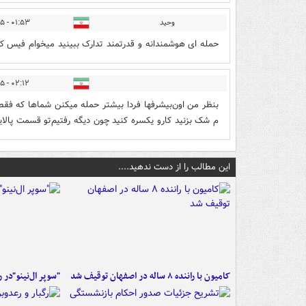
وحید
۰۱:۵۳ - ۱۴۰۴/۰۳/۲۵
حمله ای هوشمندانه و قدرتمند تدارک ببینید میخوام فیس ک
۰۲:۱۲ - ۱۴۰۴/۰۳/۲۵
م شک بزنید کارو یکسره کنید چون دیگه رفتیم‌تو قسمت پالا
این مطالب را از دست ندهید....
کامیون با راننده ۸ ساله در اصفهان توقیف شد
"سوپر ال‌نینو"در 