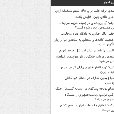
ن اخبار
ور برگه جلب برای ۱۴۸ متهم متخلف ارزی
خایر طلای چین افزایش یافت
یلم/ آیا پرونده‌ای در زمینه جرایم مرتبط با
 مصنوعی ایجاد شده است؟
حضار باقر خرازی به دادگاه ویژه روحانیت
ضعیت کافه‌های متعلق به ساعدی نیا از زبان
گوی عدلیه
اکستان: باید در برابر اسرائیل متحد شویم
ئودور روزولت جایگزین ناو هواپیمابر آبراهام
لن می‌شود
اریکاتور/ تلاش‌های بی‌پایان ترامپ برای
ره با ایران
خراج بدون تعارف در انتظار فرد خاطی
پولیس
تمام بودجه پنتاگون در آستانه گسترش جنگ
قتی ترامپ ریاست‌جمهوری را دستگاه
سازی می‌بیند!
رکیه: توافق مکه علیه ایران یا هیچ کشور
ری نیست