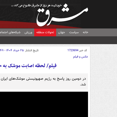
خانه
سیاست
جهان
تحولات منطقه
ورزش
شبکه‌های اجتماع
کد خبر
1723694
تاریخ انتشار:
۲۵ خرداد ۱۴۰۴ - ۰۱:۴۸
عکس و فیلم
فیلم/ لحظه اصابت موشک‌ به ح
در دومین روز پاسخ به رژیم صهیونیستی موشک‌های ایران 
شد.