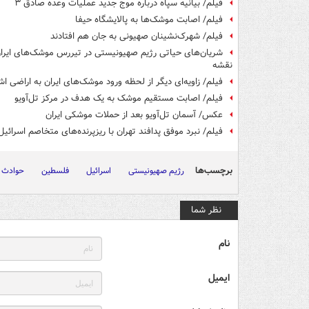
فیلم/ بیانیه سپاه درباره موج جدید عملیات وعده صادق ۳
فیلم/ اصابت موشک‌ها به پالایشگاه حیفا
فیلم/ شهرک‌نشینان صهیونی به جان هم افتادند
نقشه
فیلم/ زاویه‌ای دیگر از لحظه ورود موشک‌های ایران به اراضی ا
فیلم/ اصابت مستقیم موشک‌ به یک هدف در مرکز تل‌آویو
عکس/ آسمان تل‌آویو بعد از حملات موشکی ایران
فیلم/ نبرد موفق پدافند تهران با ریزپرنده‌های متخاصم اسرائیل
برچسب‌ها
رژیم صهیونیستی
اسرائیل
فلسطین
حوادث ا
نظر شما
نام
ایمیل