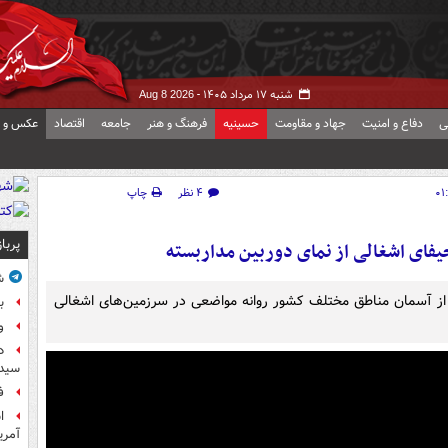
شنبه ۱۷ مرداد ۱۴۰۵ -
Aug 8 2026
ی
دفاع و امنیت
جهاد و مقاومت
حسینیه
فرهنگ و هنر
جامعه
اقتصاد
عکس و ف
۴ نظر
چاپ
پربا
یفای اشغالی از نمای دوربین مداربسته
ش
از آسمان مناطق مختلف کشور روانه مواضعی در سرزمین‌های اشغالی
ب
و
د
سیده
ف
آمر