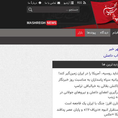
RSS
آرشیو
تماس با ما
دربارهٔ ما
MASHREGH
NEWS
یلم
دیدگاه
پیوندها
بازار
زدیدترین ها
اید روسیه، آمریکا را در ایران زمین‌گیر کند!
یانیه سپاه پاسداران به مناسبت روز خبرنگار
اکنش بقائی به خیالبافی ترامپ
رگیری اعضای داعش و نیروهای جولانی در
 زینب
ارن افرز: جنگ با ایران یک فاجعه است
استقرار انبوه «دی‌اف‑۱۷» و پایان عصر پدافند
یکا +عکس