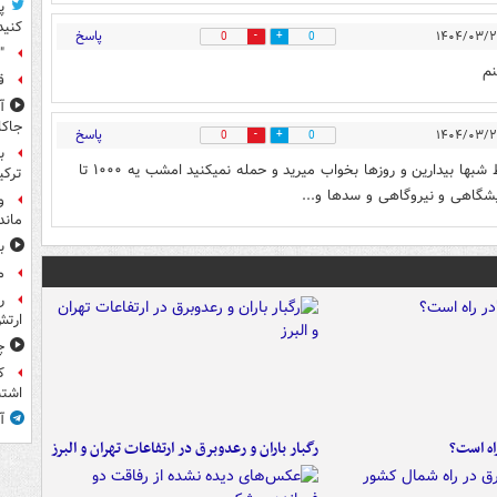
پ
کنید
پاسخ
0
0
"
نم
ق
جاکا
پاسخ
0
0
ب
بنظر من اون‌بیشرفها فردا بیشتر حمله میکنن شماها که فقط شبها بیدارین و روزها بخواب میرید و حمله نمیکنید امشب یه ۱۰۰۰ تا
ترکی
یشگاهی و نیروگاهی و سدها و...
و
ماند
ب
م
ر
ارتش
چ
ک
اشتب
آ
راه است؟
رگبار باران و رعدوبرق در ارتفاعات تهران و البرز