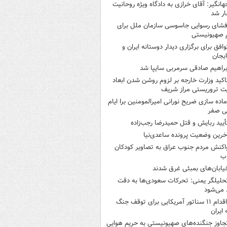
هانگیر: آقای خرازی به دادگاه ویژه روحانیت
ر شد
فشای رسوایی جاسوسی سازمان ملل برای
 صهیونیستی
وافق برای برگزاری دیدار دوستانه ایران و
ایجان
براهیم صادقی سرمربی سایپا شد
اکید وزارت خارجه بر لزوم روشن شدن ابعاد
ت تروریستی مراز شریف
ماده سازی ضریح نورانی امیرالمومنین برا ایام
نی صفر
أیید ربایش و قتل حمیدرضا رجب‌زاده
خرین وضعیت پرونده ساعدی‌نیا
اکنش مردم جنوب عراق به تصاویر کودکان
اب
یابان‌های بمبئی غرق شدند
حلیلگر یمنی: تحرکات سعودی‌ها به دقت
می‌شود
اقدام ۱۱ سناتور آمریکایی برای توقف جنگ
 ایران
جاوز جنگنده‌های صهیونیستی به حریم هوایی