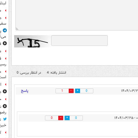
لبنا
ص
د
سفر 
پ
می‌ک
ف
ه
رسید
م
انتشار یافته: 4
در انتظار بررسی: 0
است
ا
پاسخ
1
0
ج
حوا
ن
رضو
۰۹:۲
0
0
ت
خبرن
کا