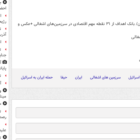
ج
احضا
ا
رژیم
شریان‌های حیاتی رژیم صهیونیستی در تیررس موشک‌های ایران/ بانک اهداف از ۳۱ نقطه مهم اقتصادی در سرزمین‌های اشغالی +عکس و
ت
آذرب
شغالی
ا
ت
جنای
آ
پایا
ت
سرائیل
سرزمین های اشغالی
ایران
حیفا
حمله ایران به اسرائیل
آ
و
مین
خ
ت
رصد 
علیه
ت