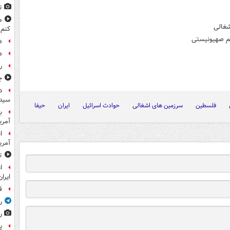
ت
م
شغالی
کنم
یم صهیونیستی
ه
ه
ر
ج
د
سیده
فلسطین
سرزمین های اشغالی
حوادث اسرائیل
ایران
حیفا
ب
آمریک
آمر
ت
ا
ایران
ق
ر
ر
پ