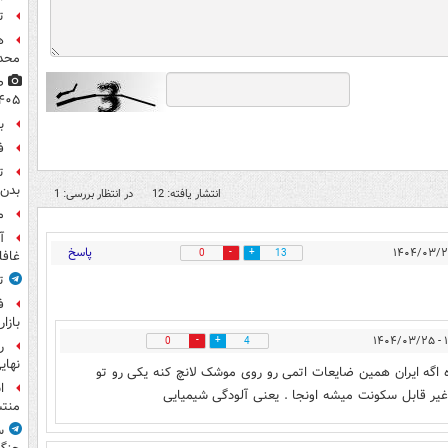
ت
ه
محدو
۴۰۵
ب
ف
ت
بدن 
انتشار یافته: 12
در انتظار بررسی: 1
م
آ
پاسخ
0
13
غافل
ت
ف
بازا
۱۰:
0
4
نهای
ه اگه ایران همین ضایعات اتمی رو روی موشک لانچ کنه یکی رو تو
ا
 غیر قابل سکونت میشه اونجا . یعنی آلودگی شیمیایی
منت
س