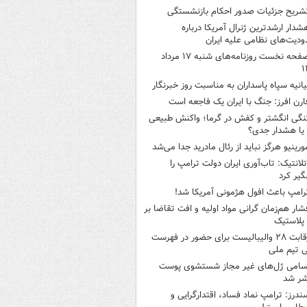
شریح جزئیات صدور احکام بازنشستگی
شدار ارشدترین ژنرال آمریکا درباره
دیت‌های نظامی علیه ایران
صفحه نخست روزنامه‌های شنبه ۱۷ مرداد
۱
یانیه سپاه پاسداران به مناسبت روز خبرنگار
ارن افرز: جنگ با ایران یک فاجعه است
نگی انگشتر و کفش در گرما؛ واکنش طبیعی
یا هشدار جدی؟
ورینیو هرگز نباید از رئال مادرید جدا می‌شد
تلانتیک: تاب‌آوری ایران دولت ترامپ را
گیر کرد
رامپ باعث افول هژمونی آمریکا شد!
شار هم‌زمان گرانی مواد اولیه و افت تقاضا بر
ر پلاستیک
رقابت ۲۸ والیبالیست برای حضور در فهرست
ی تیم ملی
سامی ژل‌های غیر مجاز شستشوی پوست
شر شد
ندرز: ترامپ نماد فساد، اقتدارگرایی و