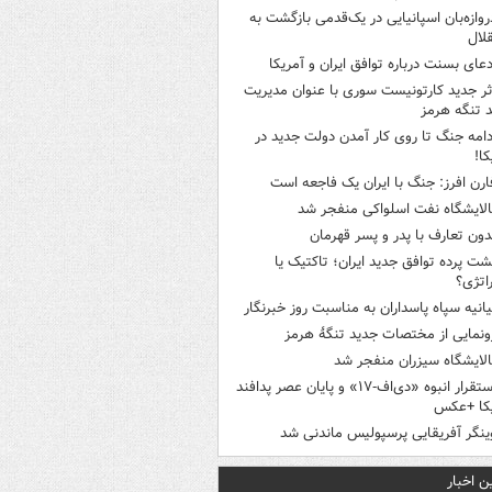
روازه‌بان اسپانیایی در یک‌قدمی بازگشت به
لال
دعای بسنت درباره توافق ایران و آمریکا
ثر جدید کارتونیست سوری با عنوان مدیریت
 تنگه هرمز
دامه جنگ تا روی کار آمدن دولت جدید در
کا!
ارن افرز: جنگ با ایران یک فاجعه است
الایشگاه نفت اسلواکی منفجر شد
دون تعارف با پدر و پسر قهرمان
شت پرده توافق جدید ایران؛ تاکتیک یا
اتژی؟
یانیه سپاه پاسداران به مناسبت روز خبرنگار
ونمایی از مختصات جدید تنگۀ هرمز
الایشگاه سیزران منفجر شد
استقرار انبوه «دی‌اف‑۱۷» و پایان عصر پدافند
یکا +عکس
ینگر آفریقایی پرسپولیس ماندنی شد
ن اخبار