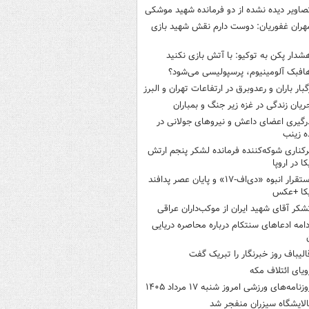
صاویر دیده‌ نشده از دو فرمانده شهید موشکی
هران غفوریان: دوست دارم نقش شهید بازی
شدار پکن به توکیو: با آتش بازی نکنید
افبک آلومینیوم، پرسپولیسی می‌شود؟
گبار باران و رعدوبرق در ارتفاعات تهران و البرز
ریان زندگی در غزه زیر جنگ و بمباران
رگیری اعضای داعش و نیروهای جولانی در
 زینب
رکناری شوکه‌کننده فرمانده لشکر پنجم ارتش
ا در اروپا
استقرار انبوه «دی‌اف‑۱۷» و پایان عصر پدافند
یکا +عکس
شکر آقای شهید ایران از موکب‌داران عراقی
دامه ادعاهای سنتکام درباره محاصره دریایی
الیباف روز خبرنگار را تبریک گفت
ویای ائتلاف مکه
وزنامه‌های ورزشی امروز ‌شنبه ۱۷ مرداد ۱۴۰۵
الایشگاه سیزران منفجر شد