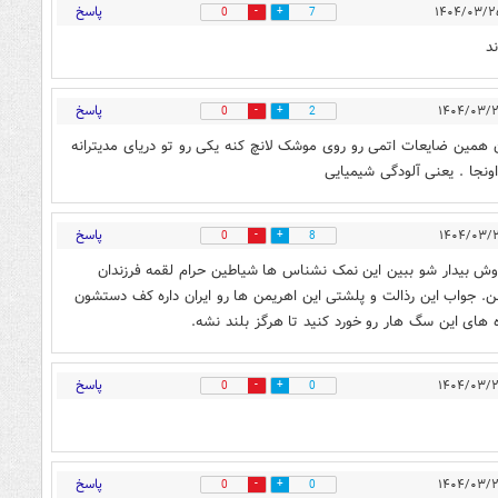
پاسخ
0
7
پاسخ
0
2
ان همین ضایعات اتمی رو روی موشک لانچ کنه یکی رو تو دریای مدیترانه
ونجا . یعنی آلودگی شیمیایی
پاسخ
0
8
ش بیدار شو ببین این نمک نشناس ها شیاطین حرام لقمه فرزندان
زنن. جواب این رذالت و پلشتی این اهریمن ها رو ایران داره کف دستشون
ه های این سگ هار رو خورد کنید تا هرگز بلند نشه.
پاسخ
0
0
پاسخ
0
0