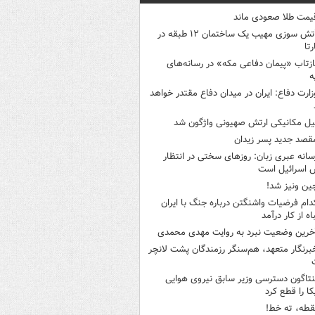
یمت طلا صعودی ماند
آتش سوزی مهیب یک ساختمان ۱۲ طبقه در
رتا
ازتاب «پیمان دفاعی مکه» در رسانه‌های
ه
زارت دفاع: ایران در میدان دفاع مقتدر خواهد
یل مکانیکی ارتش صهیونی واژگون شد
قصد جدید پسر زیدان
سانه عبری زبان: روزهای سختی در انتظار
 اسرائیل است
ین ونیز شد!
دام فرضیات واشنگتن درباره جنگ با ایران
اه از کار درآمد
خرین وضعیت نبرد به روایت مهدی محمدی
برنگار متعهد، هم‌سنگر رزمندگان پشت لانچر
نتاگون دسترسی وزیر سابق نیروی هوایی
کا را قطع کرد
قطه، ته خط!