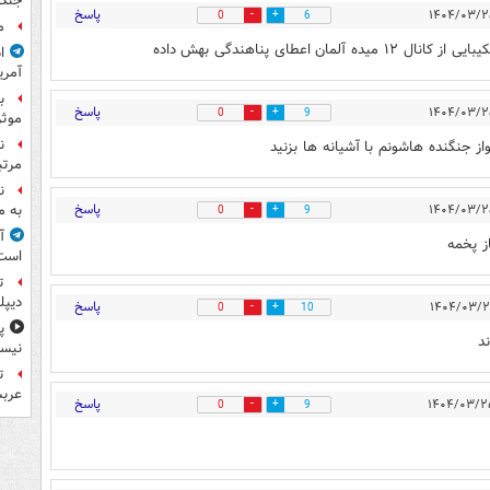
جنگ
پاسخ
0
6
م
عطای پناهندگی بهش داده
ا
آمری
ب
پاسخ
0
9
موثر
ن
از جنگنده هاشونم با آشیانه ها بزنید
مرتب
ن
پاسخ
به م
0
9
آ
ز پخمه
است
ت
دیپل
پاسخ
0
10
پ
نیس
ت
عرب
پاسخ
0
9