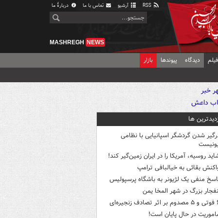
RSS
آرشیو
تماس با ما
دربارهٔ ما
MASHREGH
NEWS
یلم
دیدگاه
پیوندها
بازار
زدیدترین ها
رگیر شدن گردشگر اسپانیایی با نظامی
ونیست
اید روسیه، آمریکا را در ایران زمین‌گیر کند!
اکنش بقائی به خیالبافی ترامپ
اسخ منفی یک لژیونر به باشگاه پرسپولیس
نفجار بزرگ در شهر المخا یمن
ثر تصادف زنجیره‌ای
اموریت در حال پایان است!