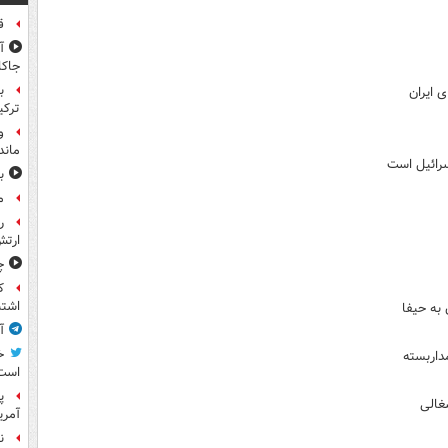
ق
جاکا
ب
 ایران
ترکی
و
ماند
سرائیل است
ب
م
ر
ارتش
چ
ک
اشتب
به حیفا
آ
خ
داربسته
است
پ
شغالی
آمری
ن