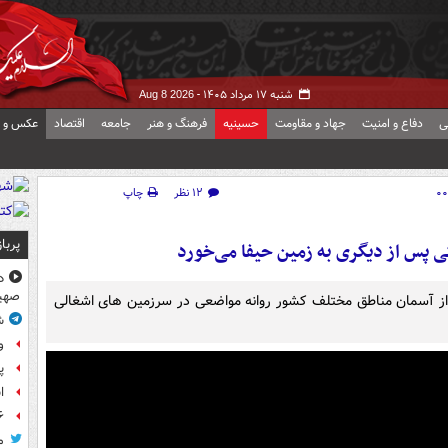
شنبه ۱۷ مرداد ۱۴۰۵ -
Aug 8 2026
ی
دفاع و امنیت
جهاد و مقاومت
حسینیه
فرهنگ و هنر
جامعه
اقتصاد
عکس و ف
۱۲ نظر
چاپ
پربا
ی پس از دیگری به زمین حیفا می‌خورد
د
صهی
از آسمان مناطق مختلف کشور روانه مواضعی در سرزمین های اشغالی
ش
و
پ
ا
۶ فوتی و ۵ مصدوم بر ا
م