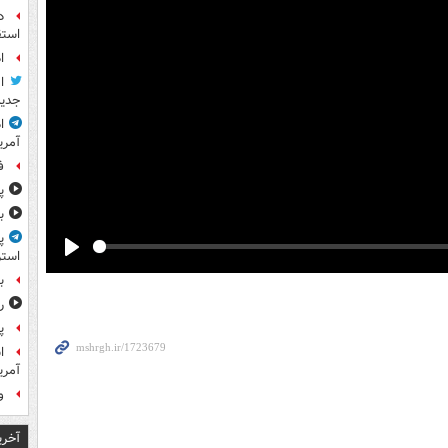
د
استق
ا
ا
جدید
ا
آمری
ف
پ
ب
پ
استر
Play
ب
ر
پ
آمر
و
آخری