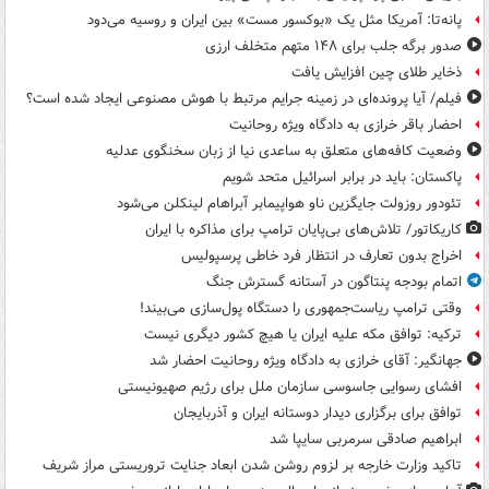
پانه‌تا: آمریکا مثل یک «بوکسور مست» بین ایران و روسیه می‌دود
صدور برگه جلب برای ۱۴۸ متهم متخلف ارزی
ذخایر طلای چین افزایش یافت
فیلم/ آیا پرونده‌ای در زمینه جرایم مرتبط با هوش مصنوعی ایجاد شده است؟
احضار باقر خرازی به دادگاه ویژه روحانیت
وضعیت کافه‌های متعلق به ساعدی نیا از زبان سخنگوی عدلیه
پاکستان: باید در برابر اسرائیل متحد شویم
تئودور روزولت جایگزین ناو هواپیمابر آبراهام لینکلن می‌شود
کاریکاتور/ تلاش‌های بی‌پایان ترامپ برای مذاکره با ایران
اخراج بدون تعارف در انتظار فرد خاطی پرسپولیس
اتمام بودجه پنتاگون در آستانه گسترش جنگ
وقتی ترامپ ریاست‌جمهوری را دستگاه پول‌سازی می‌بیند!
ترکیه: توافق مکه علیه ایران یا هیچ کشور دیگری نیست
جهانگیر: آقای خرازی به دادگاه ویژه روحانیت احضار شد
افشای رسوایی جاسوسی سازمان ملل برای رژیم صهیونیستی
توافق برای برگزاری دیدار دوستانه ایران و آذربایجان
ابراهیم صادقی سرمربی سایپا شد
تاکید وزارت خارجه بر لزوم روشن شدن ابعاد جنایت تروریستی مراز شریف