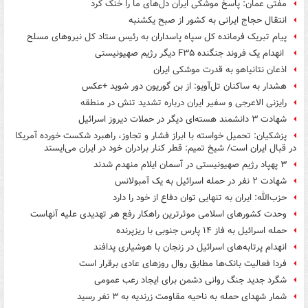
مفتی عمان: پاسخ موشکی ایران دل‌های ما را خنک کرد
انتقال حجاج ایرانی به کشور از صبح یکشنبه
پیام تبریک فرمانده کل سپاه پاسداران به رئیس ستاد کل نیروهای مسلح
انهدام یک فروند جنگنده F۳۵ دیگر رژیم صهیونیستی
اذعان نتانیاهو به قدرت موشکی ایران
هشدار به ساکنان تل‌آویو: از بن گوریون دور شوید +عکس
رایزنی الاعرجی و سفیر ایران درباره تشدید تنش در منطقه
شهادت ۳ دانشمند هسته‌ای دیگر در حملات دیروز اسرائیل
پزشکیان: تحمیل خواسته با ابراز فشار و تجاوز، راهبرد شکست خورده آمریکا
در قبال ایران است/ شیخ تمیم: قطر کنار برادران خود در ایران می‌ایستد
۳ پهپاد رژیم صهیونیستی در آسمان ایلام منهدم شدند
شهادت ۲ نفر در حمله اسرائیل به یک آمبولانس
حزب‌الله: ایران به تنهایی توان دفاع از خود را دارد
وحدت کشورهای اسلامی موثرترین راهکار رفع هر تهدیدی علیه آنهاست
حمله اسرائیل به فاز ۱۴ پارس جنوبی با ریزپرنده
انهدام پرتابه‌های اسرائیل در زنجان با هوشیاری پدافند
فردا فعالیت بانک‌ها مطابق روال روزهای عادی برقرار است
شگرد جدید جنگ روانی دشمن برای ایجاد رعب عمومی
شمار شهدای حمله به ناحیه مقاومت زرندیه به ۳ نفر رسید