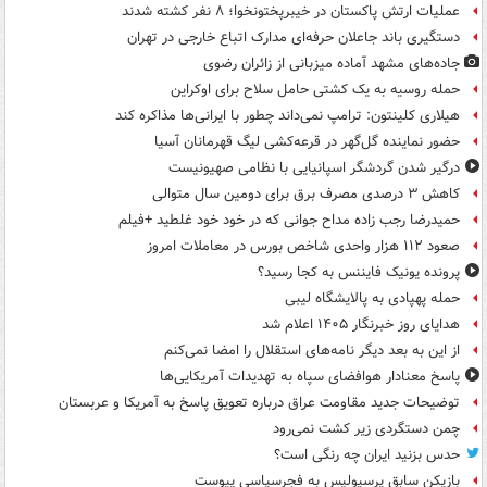
عملیات ارتش پاکستان در خیبرپختونخوا؛ ۸ نفر کشته شدند
دستگیری باند جاعلان حرفه‌ای مدارک اتباع خارجی در تهران
جاده‌های مشهد آماده میزبانی از زائران رضوی
حمله روسیه به یک کشتی حامل سلاح برای اوکراین
هیلاری کلینتون: ترامپ نمی‌داند چطور با ایرانی‌ها مذاکره کند
حضور نماینده گل‌گهر در قرعه‌کشی لیگ قهرمانان آسیا
درگیر شدن گردشگر اسپانیایی با نظامی صهیونیست
کاهش ۳ درصدی مصرف برق برای دومین سال متوالی
حمیدرضا رجب زاده مداح جوانی که در خود خود غلطید +فیلم
صعود ۱۱۲ هزار واحدی شاخص بورس در معاملات امروز
پرونده یونیک فایننس به کجا رسید؟
حمله پهپادی به پالایشگاه لیبی
هدایای روز خبرنگار ۱۴۰۵ اعلام شد
از این به بعد دیگر نامه‌های استقلال را امضا نمی‌کنم
پاسخ معنادار هوافضای سپاه به تهدیدات آمریکایی‌ها
توضیحات جدید مقاومت عراق درباره تعویق پاسخ به آمریکا و عربستان
چمن دستگردی زیر کشت نمی‌رود
حدس بزنید ایران چه رنگی است؟
بازیکن سابق پرسپولیس به فجرسپاسی پیوست