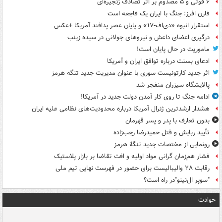
۶ فوتی و ۵ مصدوم بر اثر تصادف زنجیره‌ای
فارن افرز: جنگ با ایران یک فاجعه است
استقرار انبوه «دی‌اف‑۱۷» و پایان عصر پدافند آمریکا +عکس
درگیری اعضای داعش و نیروهای جولانی در سیده زینب
ماموریت در حال پایان است!
ادعای بسنت درباره توافق ایران و آمریکا
اثر جدید کارتونیست سوری با عنوان مدیریت جدید تنگه هرمز
پالایشگاه سیزران منفجر شد
ادامه جنگ تا روی کار آمدن دولت جدید در آمریکا!
هشدار ارشدترین ژنرال آمریکا درباره محدودیت‌های نظامی علیه ایران
بدون تعارف با پدر و پسر قهرمان
تأیید ربایش و قتل حمیدرضا رجب‌زاده
رونمایی از مختصات جدید تنگۀ هرمز
فشار هم‌زمان گرانی مواد اولیه و افت تقاضا بر بازار پلاستیک
رقابت ۲۸ والیبالیست برای حضور در فهرست نهایی تیم ملی
"سوپر ال‌نینو"در راه است؟
حوادث