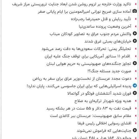
تاکید وزارت خارجه بر لزوم روشن شدن ابعاد جنایت تروریستی مراز شریف
آماده سازی ضریح نورانی امیرالمومنین برا ایام پایانی صفر
تأیید ربایش و قتل حمیدرضا رجب‌زاده
آخرین وضعیت پرونده ساعدی‌نیا
واکنش مردم جنوب عراق به تصاویر کودکان میناب
خیابان‌های بمبئی غرق شدند
تحلیلگر یمنی: تحرکات سعودی‌ها به دقت رصد می‌شود
اقدام ۱۱ سناتور آمریکایی برای توقف جنگ علیه ایران
تجاوز جنگنده‌های صهیونیستی به حریم هوایی لبنان
صورت جدید مسئله جنگ؟!
دعوت مجدد عربستان از نخست‌وزیر عراق برای سفر به ریاض
پدیده اسرائیلی‌هایی که برای ایران جاسوسی می‌کنند، پایان ندارد!
فوران شدید آتشفشان فوئگو در گواتمالا
هدیه ویژه شهردار ترکیه‌ای به صلاح
قیمت نفت به ۸۳ دلار و ۵۵ سنت در هر بشکه رسید
مقام سابق صهیونیست: عربستان ببر کاغذی است
افشای رسوایی اخلاقی رئیس فیفا
جنایت‌هایی که فراموش نمی‌شوند
حواله دلار ۱۵۴ هزار و ۴۵۱ تومان شد