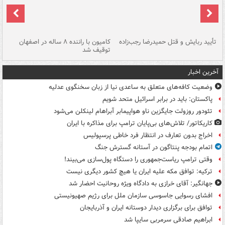
تأیید ربایش و قتل حمیدرضا رجب‌زاده
کامیون با راننده ۸ ساله در اصفهان
"س
توقیف شد
آخرین اخبار
وضعیت کافه‌های متعلق به ساعدی نیا از زبان سخنگوی عدلیه
پاکستان: باید در برابر اسرائیل متحد شویم
تئودور روزولت جایگزین ناو هواپیمابر آبراهام لینکلن می‌شود
کاریکاتور/ تلاش‌های بی‌پایان ترامپ برای مذاکره با ایران
اخراج بدون تعارف در انتظار فرد خاطی پرسپولیس
اتمام بودجه پنتاگون در آستانه گسترش جنگ
وقتی ترامپ ریاست‌جمهوری را دستگاه پول‌سازی می‌بیند!
ترکیه: توافق مکه علیه ایران یا هیچ کشور دیگری نیست
جهانگیر: آقای خرازی به دادگاه ویژه روحانیت احضار شد
افشای رسوایی جاسوسی سازمان ملل برای رژیم صهیونیستی
توافق برای برگزاری دیدار دوستانه ایران و آذربایجان
ابراهیم صادقی سرمربی سایپا شد