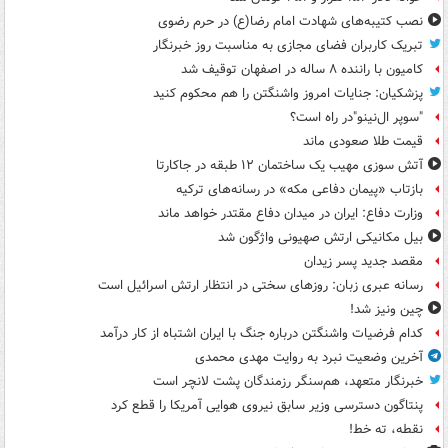
نصب کتیبه‌های شهادت امام رضا(ع) در حرم رضوی
تبریک کاربران فضای مجازی به مناسبت روز خبرنگار
کامیون با راننده ۸ ساله در اصفهان توقیف شد
پزشکیان: جنایات امروز واشنگتن را هم محکوم کنید
"سوپر ال‌نینو"در راه است؟
قیمت طلا صعودی ماند
آتش سوزی مهیب یک ساختمان ۱۲ طبقه در جاکارتا
بازتاب «پیمان دفاعی مکه» در رسانه‌های ترکیه
وزارت دفاع: ایران در میدان دفاع مقتدر خواهد ماند
بیل مکانیکی ارتش صهیونی واژگون شد
مقصد جدید پسر زیدان
رسانه عبری زبان: روزهای سختی در انتظار ارتش اسرائیل است
چین ونیز شد!
کدام فرضیات واشنگتن درباره جنگ با ایران اشتباه از کار درآمد
آخرین وضعیت نبرد به روایت مهدی محمدی
خبرنگار متعهد، هم‌سنگر رزمندگان پشت لانچر است
پنتاگون دسترسی وزیر سابق نیروی هوایی آمریکا را قطع کرد
نقطه، ته خط!