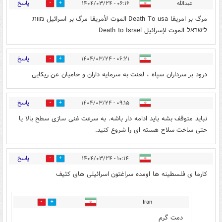
پاسخ
عبدالله
۰۶:۱۶ - ۱۴۰۴/۰۳/۲۴
0
6
مرگ بر امریقا Death To usa الموت لأمریقا مرگ بر اسرائیل מוות
לישראל الموت لإسرائیل Death to Israel
پاسخ
۰۶:۲۱ - ۱۴۰۴/۰۳/۲۴
0
4
درود بر سرداران سپاه ، لعنت به سرمایه داران و حامیان عن ریکایی
پاسخ
۰۹:۱۵ - ۱۴۰۴/۰۳/۲۴
0
3
نباید متوقف بشه باید ادامه دار باشه. به سرعت غنی سازی سطح بالا یا
حتی ساخت سلاح هسته ای را شروع کنید.
پاسخ
۱۰:۱۴ - ۱۴۰۴/۰۳/۲۴
0
4
کارما ی فلسطینه ها اومده سراغتون اسرائیلی های کثیف
Iran
0
0
دمت گرم