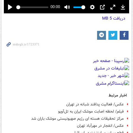
00:00
Play
Mute
Settings
PIP
Enter
Down
دریافت
5 MB
fullscreen
اخبار مرتبط
عکس/ فعالیت پدافند شبانه در تهران
فیلم/ لحظه اصابت موشک ایران به تل‌آویو
مرکز تحقیقات هسته ای رژیم صهیونیستی موشک باران شد
عکس/ انفجار در مهرآباد تهران
قطع سراسری اینترنت در اسرائیل