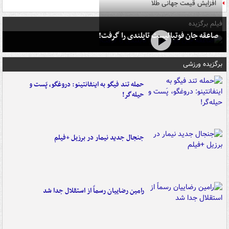
افزایش قیمت جهانی طلا
فیلم برگزیده
صاعقه جان فوتبالیست تایلندی را گرفت!
برگزیده ورزشی
حمله تند فیگو به اینفانتینو: دروغگو، پَست‌ و
حیله‌گر!
جنجال جدید نیمار در برزیل +فیلم
رامین رضاییان رسماً از استقلال جدا شد