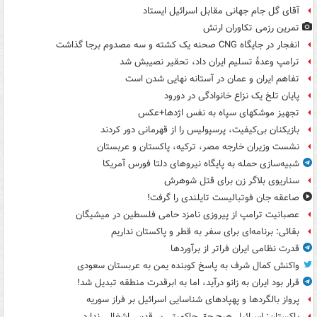
آقای گل جام جهانی مقابل اسرائیل ایستاد
تمرین رزمی تکاوران ارتش
انفجار در جایگاه CNG صحنه یک کشته و سه مصدوم برجا گذاشت
ترامپ وعدۀ تسلیم ایران داد، تحقیر نصیبش شد
تفاهم ایران و عمان در آستانه نهایی شدن است
پایان تلخ یک نزاع خانوادگی در دورود
تجهیز موشکهای سپاه به نفس اژدها+عکس
بازیکنان بی‌کیفیت، پرسپولیس را از قهرمانی دور کردند
نشست وزیران خارجه مصر، ترکیه، پاکستان و عربستان
شبیه‌سازی حمله به پایگاه نیروهای دلتا فورس آمریکا
سناریوی بلاگر زن برای قتل شوهرش
صاعقه جان فوتبالیست تایلندی را گرفت!
عصبانیت ترامپ از پیروزی نامزد حامی فلسطین در میشیگان
بقائی: برنامه‌ای برای سفر به قطر و پاکستان نداریم
قدرت نظامی ایران فراتر از برآوردها
واکنش کمال شرف به پاسخ کوبنده یمن به عربستان سعودی
قرار بود ایران به زانو درآید، اما به ابرقدرت منطقه تبدیل شد!
پرواز بالگردها و پهپادهای شناسایی اسرائیل بر فراز سوریه
پاکستان: اسرائیل هیچ حق حاکمیتی بر قدس اشغالی ندارد