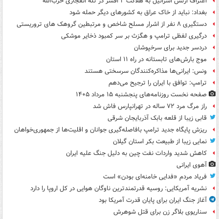
اعتراف ارتش اسرائیل به هلاکت ۲ افسر در تله انفجاری حزب‌الله
بغداد: نباید از خاک عراق به کشورهای دیگر حمله شود
دستگیری ۸ نفر از اشرار مسلح شاخص و مرتبطین گروهک های تروریستی
درگیری لفظی ترامپ و هگزث بر سر کمبود ذخایر موشکی
دردسر جدید برای سرخپوشان
موج بارش‌های تابستانه در راه ۱۱ استان
ونس: ایرانی‌ها مذاکره‌کنندگان سرسختی هستند
ترامپ: توافق با ایران را ترجیح می‌دهم
صفحه نخست روزنامه‌های پنجشنبه ۱۵ مرداد ۱۴۰۵
راز مرگ مرد ۷۲ ساله در تهرانپارس فاش شد
قابی زیبا از قلعه بابک آذربایجان شرقی
ریزش پایگاه جدید ترامپ بافاصله‌گیری جوانان و اقلیت‌ها از جمهوری‌خواهان
نمایی زیبا از طبیعت بکر استان گیلان
کاهش شدید واردات نفت چین به دلیل جنگ علیه ایران
آهوی ایرانی
فریاد مردم «فدایی خامنه‌ای بودن» است
نشریه آمریکایی: روسیه قدرتمندترین ناوگان هوایی در کل اروپا را دارد
آغاز جنگ ایران برای پایان قدرت آمریکا بود
سناریوی بلاگر زن برای قتل شوهرش