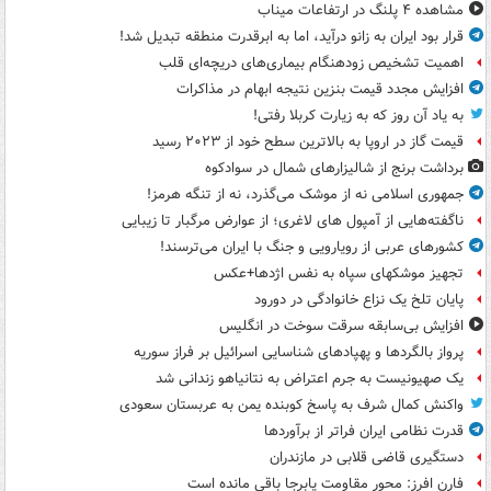
مشاهده ۴ پلنگ در ارتفاعات میناب
قرار بود ایران به زانو درآید، اما به ابرقدرت منطقه تبدیل شد!
اهمیت تشخیص زودهنگام بیماری‌های دریچه‌ای قلب
افزایش مجدد قیمت بنزین نتیجه ابهام در مذاکرات
به یاد آن روز که به زیارت کربلا رفتی!
قیمت گاز در اروپا به بالاترین سطح خود از ۲۰۲۳ رسید
برداشت برنج از شالیزارهای شمال در سوادکوه
جمهوری اسلامی نه از موشک می‌گذرد، نه از تنگه هرمز!
ناگفته‌هایی از آمپول های لاغری؛ از عوارض مرگبار تا زیبایی
کشورهای عربی از رویارویی و جنگ با ایران می‌ترسند!
تجهیز موشکهای سپاه به نفس اژدها+عکس
پایان تلخ یک نزاع خانوادگی در دورود
افزایش بی‌سابقه سرقت سوخت در انگلیس
پرواز بالگردها و پهپادهای شناسایی اسرائیل بر فراز سوریه
یک صهیونیست به جرم اعتراض به نتانیاهو زندانی شد
واکنش کمال شرف به پاسخ کوبنده یمن به عربستان سعودی
قدرت نظامی ایران فراتر از برآوردها
دستگیری قاضی قلابی در مازندران
فارن افرز: محور مقاومت پابرجا باقی مانده است