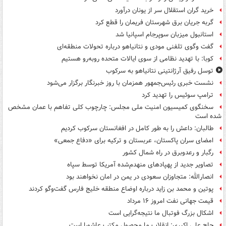
خرید گران استقلال سر از یونان درآورد
گربه جریان برق شهرستان فریمان را قطع کرد
استانبول میزبان سوپرجام اسپانیا شد
گفت وگوی تلفنی مودی و نتانیاهو درباره تحولات منطقه‌ای
کوبا: با تهدید نظامی از سوی ایالات متحده روبه‌رو هستیم
توسل رفیق آرژانتینی نتانیاهو به سرکوب
نشست خبری رئیس‌جمهور همزمان با روز خبرنگار برگزار می‌شود
ترامپ سوئیس را تهدید کرد
سخنگوی کمیسیون امنیت ملی مجلس: چارچوب کلی تفاهم با عمان مشخص
شده است
طالبان: داعش را به طور کامل در افغانستان سرکوب کردیم
امضای سران پاکستان، عربستان و ترکیه برای «دفاع جمعی»
رگبار و رعدوبرق در راه شمال کشور
تصاویر جدید از پهپادهای منهدم‌شده آمریکا توسط سپاه
انصارالله: متجاوزان سعودی در یمن در امان نخواهند بود
پوتین و محمد بن زاید درباره اوضاع منطقه خلیج فارس گفت‌وگو کردند
قیمت جهانی نفت امروز ۱۶ مرداد
اشکال بزرگ فوتبال ما نتیجه‌گرایی است
حاج علی اکبری: انقلاب ما محصول مکتب عاشورا است