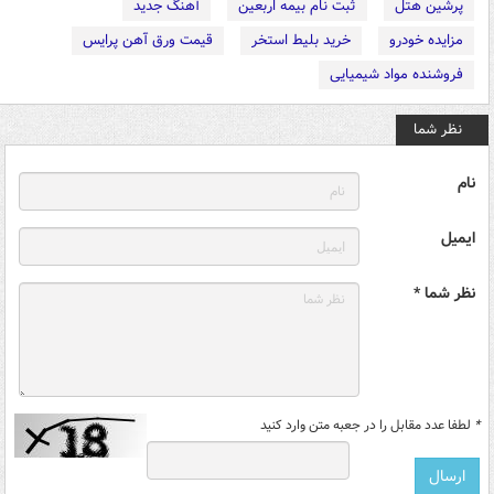
پرشین هتل
ثبت نام بیمه اربعین
آهنگ جدید
مزایده خودرو
خرید بلیط استخر
قیمت ورق آهن پرایس
فروشنده مواد شیمیایی
نظر شما
نام
ایمیل
نظر شما *
*
لطفا عدد مقابل را در جعبه متن وارد کنید