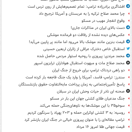
افشاگری برادرزاده ترامپ: تمام تصمیم‌هایش از روی ترس است
چرا محمد صلاح ترکیه را به عربستان و آمریکا ترجیح داد
وقوع انفجار مهیب در مسکو
دست بالای ایران در مذاکرات جاری!
عکس‌های دیده نشده از رفاقت دو فرمانده‌ موشکی
قیمت بنزین مانند موشک بالا می‌رود اما مانند پر پایین می‌آید!
استقبال خاص دخترک عراقی از زائران اربعین حسینی
محمد مرندی: پیروزی با روحیه استوار مردمی حاصل شده
محمد صلاح مات و مبهوت استقبال هواداران ترابزون اسپور
دو راهی دردناک ترامپ برای خروج از جنگ ایران
سندرز: ترامپ فاسد، آمریکا را وارد یک جنگ فاجعه بار کرده است
پاسخ تأمین‌اجتماعی به زمان پرداخت مابه‌التفاوت حقوق بازنشستگان
صحنه ای نادر از حیات وحش ایران در سبلان
جنگ مدعیان طلای کشتی جهان این بار در مسکو
سوخو۳۵ با این موشک‌ها به ناوهای‌جنگی حمله می‌کند
روسیه: به ۳ کشتی اوکراین حمله و ۲۰۳ پهپاد را سرنگون کردیم
ترامپ مقاله‌ای را با عنوان پیروزی خیالی در جنگ ایران بازنشر کرد
قیمت جهانی طلا امروز ۱۶ مرداد