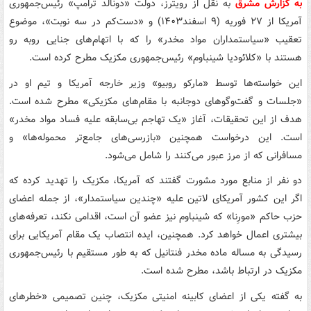
به گزارش مشرق
به نقل از رویترز، دولت «دونالد ترامپ» رئیس‌جمهوری
آمریکا از ۲۷ فوریه (۹ اسفند۱۴۰۳) و «دست‌کم در سه نوبت»، موضوع
تعقیب «سیاستمداران مواد مخدر» را که با اتهام‌های جنایی روبه رو
هستند با «کلائودیا شینباوم» رئیس‌جمهوری مکزیک مطرح کرده است.
این خواسته‌ها توسط «مارکو روبیو» وزیر خارجه آمریکا و تیم او در
«جلسات و گفت‌وگوهای دوجانبه با مقام‌های مکزیکی» مطرح شده است.
هدف از این تحقیقات، آغاز «یک تهاجم بی‌سابقه علیه فساد مواد مخدر»
است. این درخواست همچنین «بازرسی‌های جامع‌تر محموله‌ها» و
مسافرانی که از مرز عبور می‌کنند را شامل می‌شود.
دو نفر از منابع مورد مشورت گفتند که آمریکا، مکزیک را تهدید کرده که
اگر این کشور آمریکای لاتین علیه «چندین سیاستمدار»، از جمله اعضای
حزب حاکم «مورِنا» که شینباوم نیز عضو آن است، اقدامی نکند، تعرفه‌های
بیشتری اعمال خواهد کرد. همچنین، ایده انتصاب یک مقام آمریکایی برای
رسیدگی به مساله ماده مخدر فنتانیل که به طور مستقیم با رئیس‌جمهوری
مکزیک در ارتباط باشد، مطرح شده است.
به گفته یکی از اعضای کابینه امنیتی مکزیک، چنین تصمیمی «خطرهای