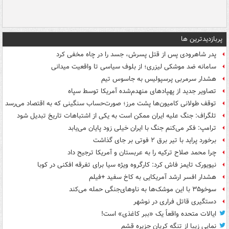
پربازدیدترین ها
پدر شاهرودی پس از قتل پسرش، جسد را در چاه مخفی کرد
سامانه ضد موشکی لیزری؛ از بلوف سیاسی تا واقعیت میدانی
هشدار سرمربی پرسپولیس به جاسوس تیم
تصاویر جدید از پهپادهای منهدم‌شده آمریکا توسط سپاه
توقف طولانی کامیون‌ها پشت مرز؛ صورت‌حساب سنگینی که به اقتصاد می‌رسد
تلگراف: جنگ علیه ایران ممکن است به یکی از اشتباهات تاریخ تبدیل شود
ترامپ: فکر می‌کنم جنگ با ایران خیلی زود پایان می‌یابد
برخورد پراید با تیر برق ۲ فوتی بر جای گذاشت
چرا محمد صلاح ترکیه را به عربستان و آمریکا ترجیح داد
نیویورک تایمز فاش کرد: کارگروه ویژه سیا برای تفرقه افکنی در کوبا
هشدار افسر ارشد آمریکایی به کاخ سفید +فیلم
سوخو۳۵ با این موشک‌ها به ناوهای‌جنگی حمله می‌کند
دستگیری قاتل فراری در نوشهر
ایالات متحده واقعاً یک «ببر کاغذی» است!
نمایی زیبا از تنگه کریان جزیره قشم