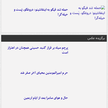
حمله تند فیگو به اینفانتینو: دروغگو، پَست‌ و
حیله‌گر!
برگزیده عکس
پرچم سیاه بر فراز گنبد حسینی همچنان در اهتزاز
است
حرم امیرالمومنین محیای آخر صفر شد
حال و هوای سامرا بعد از ایام اربعین