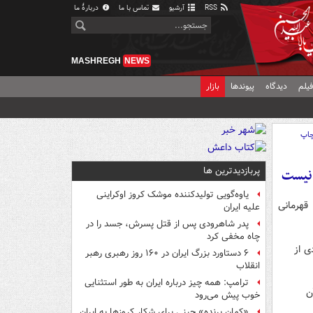
RSS
آرشیو
تماس با ما
دربارهٔ ما
MASHREGH
NEWS
یلم
دیدگاه
پیوندها
بازار
اپ
پربازدیدترین ها
 نیست
یاوه‌گویی تولیدکننده موشک کروز اوکراینی
قهرمانی
علیه ایران
پدر شاهرودی پس از قتل پسرش، جسد را در
چاه مخفی کرد
ی از
۶ دستاورد بزرگ ایران در ۱۶۰ روز رهبری رهبر
انقلاب
ترامپ: همه چیز درباره ایران به طور استثنایی
ن
خوب پیش می‌رود
«کمانِ پرنده» چینی برای شکار کروزها به ایران