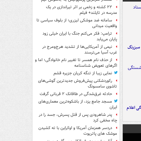
۲۲ کشته و زخمی بر اثر تیراندازی در یک
مدرسه در تایلند+ فیلم
سامانه ضد موشکی لیزری؛ از بلوف سیاسی تا
واقعیت میدانی
ترامپ: فکر می‌کنم جنگ با ایران خیلی زود
پایان می‌یابد
 سبزرنگ
نیمی از آمریکایی‌ها از تشدید هرج‌ومرج در
غرب آسیا می‌ترسند
از حذف نام همسر تا تغییر نام خانوادگی؛ اما و
اگرهای تعویض شناسنامه
نمایی زیبا از تنگه کریان جزیره قشم
رکوردشکنی پیش‌فروش جدیدترین گوشی‌های
تاشوی سامسونگ
حادثه غرق‌شدگی در طاقانک ۲ قربانی گرفت
مسجد جامع یزد، از باشکوه‌ترین معماری‌های
ی اعلام
ایران
پدر شاهرودی پس از قتل پسرش، جسد را در
چاه مخفی کرد
دردسر همزمان آمریکا و اوکراین با ته کشیدن
موشک های پاتریوت