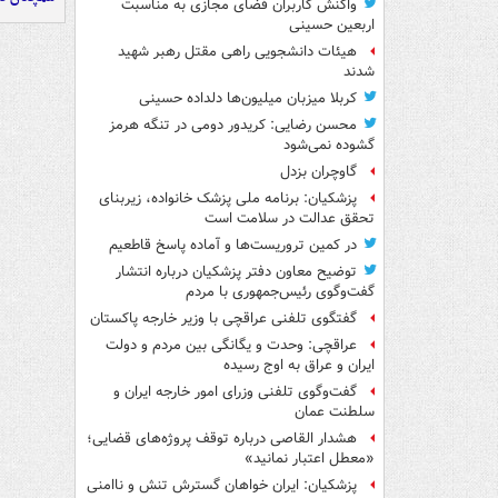
واکنش کاربران فضای مجازی به مناسبت
اربعین حسینی
هیئات دانشجویی راهی مقتل رهبر شهید
شدند
کربلا میزبان میلیون‌ها دلداده حسینی
محسن رضایی: کریدور دومی در تنگه هرمز
گشوده نمی‌شود
گاوچران بزدل
پزشکیان: برنامه ملی پزشک خانواده، زیربنای
تحقق عدالت در سلامت است
در کمین تروریست‌ها و آماده پاسخ قاطعیم
توضیح معاون دفتر پزشکیان درباره انتشار
گفت‌وگوی رئیس‌جمهوری با مردم
گفتگوی تلفنی عراقچی با وزیر خارجه پاکستان
عراقچی: وحدت و یگانگی بین مردم و دولت
ایران و عراق به اوج رسیده
گفت‌وگوی تلفنی وزرای امور خارجه ایران و
سلطنت عمان
هشدار القاصی درباره توقف پروژه‌های قضایی؛
«معطل اعتبار نمانید»
پزشکیان: ایران خواهان گسترش تنش و ناامنی