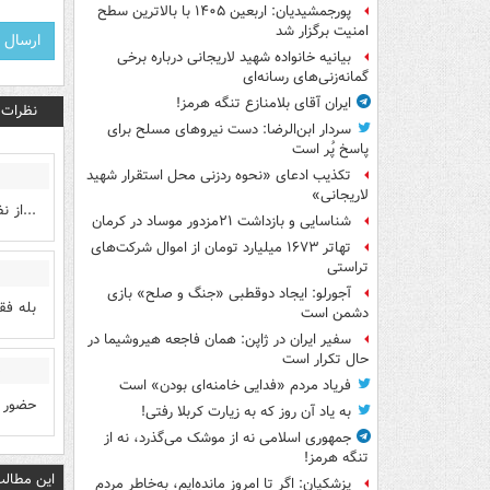
پورجمشیدیان: اربعین ۱۴۰۵ با بالاترین سطح
امنیت برگزار شد
بیانیه خانواده شهید لاریجانی درباره برخی
گمانه‌زنی‌های رسانه‌ای
ایران آقای بلامنازع تنگه هرمز!
نظرات
سردار ابن‌الرضا: دست نیروهای مسلح برای
پاسخ پُر است
تکذیب ادعای «نحوه ردزنی محل استقرار شهید
لاریجانی»
...از 
شناسایی و بازداشت ۲۱مزدور موساد در کرمان
تهاتر ۱۶۷۳ میلیارد تومان از اموال شرکت‌های
تراستی
آجورلو: ایجاد دوقطبی «جنگ و صلح‌» بازی
بله فق
دشمن است
سفیر ایران در ژاپن: همان فاجعه هیروشیما در
حال تکرار است
س
فریاد مردم «فدایی خامنه‌ای بودن» است
حضور ز
به یاد آن روز که به زیارت کربلا رفتی!
جمهوری اسلامی نه از موشک می‌گذرد، نه از
تنگه هرمز!
این مطالب
پزشکیان: اگر تا امروز مانده‌ایم، به‌خاطر مردم