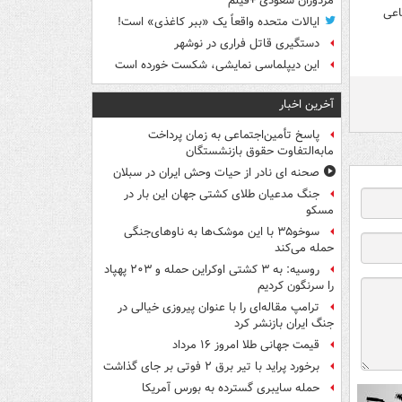
مزدوران سعودی +فیلم
اعی
ایالات متحده واقعاً یک «ببر کاغذی» است!
دستگیری قاتل فراری در نوشهر
این دیپلماسی نمایشی، شکست خورده است
آخرین اخبار
پاسخ تأمین‌اجتماعی به زمان پرداخت
مابه‌التفاوت حقوق بازنشستگان
صحنه ای نادر از حیات وحش ایران در سبلان
جنگ مدعیان طلای کشتی جهان این بار در
مسکو
سوخو۳۵ با این موشک‌ها به ناوهای‌جنگی
حمله می‌کند
روسیه: به ۳ کشتی اوکراین حمله و ۲۰۳ پهپاد
را سرنگون کردیم
ترامپ مقاله‌ای را با عنوان پیروزی خیالی در
جنگ ایران بازنشر کرد
قیمت جهانی طلا امروز ۱۶ مرداد
برخورد پراید با تیر برق ۲ فوتی بر جای گذاشت
حمله سایبری گسترده به بورس آمریکا