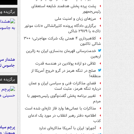
پشت پرده پخش هدفمند شایعه استعفای
برگزیده و
رئیس‌جمهور
مرزهای زبان و امنیت ملی
برگزاری دادگاه پرونده کثیرالشاکی «تات موتور
تاک» با ۲۹۷۹ شاکی
کلاهبرداری ۴ همتی یک شرکت مهاجرتی؛ ۳۰۰
شاکی تاکنون
خدمت‌رسانی قهرمان بدنسازی ایران به زائرین
اربعین
هشدار سرم
تلاقی دو اراده پولادین در هندسه قدرت
جاسوس تی
صلح در تنگه هرمز در گرو خروج آمریکا از
منطقه!
برگزیده 
فضای مذاکرات فنی و سیاسی ایران و عمان
درباره تنگه هرمز، مثبت است
تغییر برنامه پخش گفت‌وگوی رئیس‌جمهور با
مردم
مذاکرات با عمانی‌ها وارد فاز تازه‌ای شده است
اطلاعیه دفتر رهبر انقلاب در مورد یک ادعای
کذب
پرچم سیاه
آجورلو: ایران با آمریکا مذاکره‌ای ندارد
همچنان در