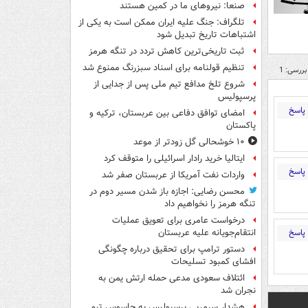
صنعا: نیروهای ما در کمین‌ هستند
تلگراف: جنگ علیه ایران ممکن است به یکی از
اشتباهات تاریخ تبدیل شود
ثبت تاریخی‌ترین کاهش تردد در تنگه هرمز
تنظیم قولنامه برای اسناد سبزرنگ ممنوع شد
بررسی: 1
شروع تلخ مدافع تیم ملی پس از جدایی از
پرسپولیس
پاسخ
امضای توافق دفاعی بین عربستان، ترکیه و
پاکستان
۱۰ خوشحالی گل زودتر از موعد
ایتالیا خرید رادار اسرائیلی را متوقف کرد
پاسخ
واردات نفت آمریکا از عربستان صفر شد
محسن رضایی: اجازه باز شدن مسیر دوم در
تنگه هرمز را نخواهیم داد
درخواست عامری برای تعویق عملیات
پاسخ
انتقام‌جویانه علیه عربستان
دستور ترامپ برای تحقیق درباره چگونگی
افشای کمبود تسلیحات
ائتلاف سعودی مدعی حمله ارتش یمن به
نجران شد
هشدار سرمربی پرسپولیس به جاسوس تیم