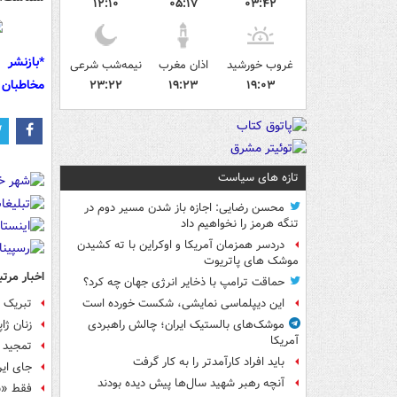
۱۲:۱۰
۰۵:۱۷
۰۳:۴۲
*بازنشر 
غروب خورشید
اذان مغرب
نیمه‌شب شرعی
مخاطبان 
۲۳:۲۲
۱۹:۲۳
۱۹:۰۳
تازه های سیاست
محسن رضایی: اجازه باز شدن مسیر دوم در
تنگه هرمز را نخواهیم داد
دردسر همزمان آمریکا و اوکراین با ته کشیدن
موشک های پاتریوت
اخبار مرتب
حماقت ترامپ با ذخایر انرژی جهان چه کرد؟
تبریک ب
این دیپلماسی نمایشی، شکست خورده است
زنان ژا
موشک‌های بالستیک ایران؛ چالش راهبردی
آمریکا
تمجید ف
باید افراد کارآمدتر را به کار گرفت
جای ایر
آنچه رهبر شهید سال‌ها پیش دیده بودند
فقط «ش