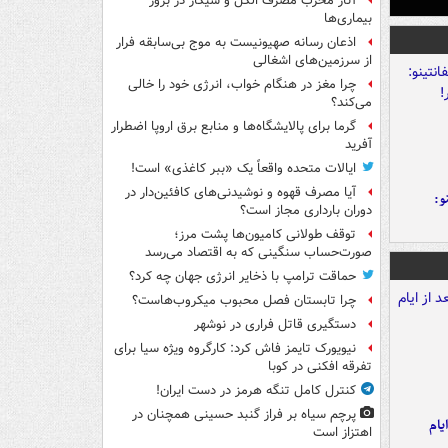
آثار مخرب مصرف الکل و سیگار در بروز
بیماری‌ها
اذعان رسانه صهیونیست به موج بی‌سابقه فرار
از سرزمین‌های اشغالی
چرا مغز در هنگام خواب، انرژی خود را خالی
می‌کند؟
گرما برای پالایشگاه‌ها و منابع برق اروپا اضطرار
آفرید
ایالات متحده واقعاً یک «ببر کاغذی» است!
آیا مصرف قهوه و نوشیدنی‌های کافئین‌دار در
و:
دوران بارداری مجاز است؟
توقف طولانی کامیون‌ها پشت مرز؛
صورت‌حساب سنگینی که به اقتصاد می‌رسد
حماقت ترامپ با ذخایر انرژی جهان چه کرد؟
چرا تابستان فصل محبوب میکروب‌هاست؟
دستگیری قاتل فراری در نوشهر
نیویورک تایمز فاش کرد: کارگروه ویژه سیا برای
تفرقه افکنی در کوبا
کنترل کامل تنگه هرمز در دست ایران!
پرچم سیاه بر فراز گنبد حسینی همچنان در
یام
اهتزاز است