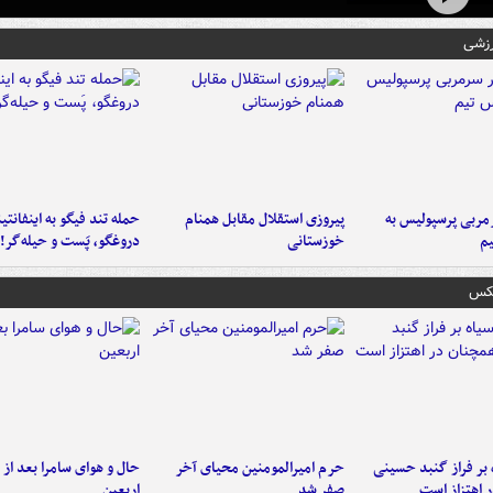
رزشی
ربی پرسپولیس به
پیروزی استقلال مقابل همنام
حمله تند فیگو به اینفانتین
م
خوزستانی
دروغگو، پَست‌ و حیله‌گر!
عکس
 بر فراز گنبد حسینی
حرم امیرالمومنین محیای آخر
حال و هوای سامرا بعد از ا
 اهتزاز است
صفر شد
اربعین