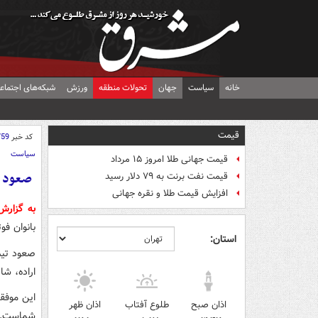
خانه
سیاست
جهان
تحولات منطقه
ورزش
شبکه‌های اجتماع
قیمت
کد خبر
759
سیاست
قیمت جهانی طلا امروز ۱۵ مرداد
صعود ت
قیمت نفت برنت به ۷۹ دلار رسید
افزایش قیمت طلا و نقره جهانی
به گزار
بانوان ف
استان:
صعود تیم
اراده، ش
این موفقی
اذان صبح
طلوع آفتاب
اذان ظهر
شماست.