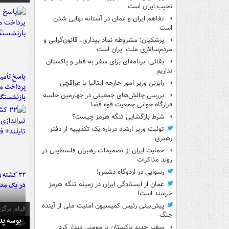
نجیب ایران است
تفاهم ایران و عمان در آستانه نهایی شدن
است
پزشکیان: مشروطه نماد بیداری، قانون‌گرایی و
مردم‌سالاری ملت ایران است
بقائی: برنامه‌ای برای سفر به قطر و پاکستان
نداریم
پاسخ تأمین
رایزنی وزیر امور خارجه ایتالیا با عراقچی
پرداخت ما
بررسی چالش‌های جمعیتی در چهارمین جلسه
بازنشستگا
قرارگاه جوانی جمعیت قوه قضا
شرط بازگشایی تنگه هرمز چیست؟
توئیت وزیر ارشاد درباره یک تکذیبیه از دفتر
رهبری
حمایت ایران از تصمیمات رهبران فلسطینی در
روند مذاکرات
رسوایی در اردوگاه دشمن!
۲۲ کشته 
در یک مدر
عمان از ایستادگی ایران در زمینه تنگه هرمز
خرسند است!
پیش‌بینی رئیس کمیسیون امنیت ملی از آینده
فیلم برگزی
جنگ
بوسه‌ پ
سفیر جدید پاکستان با مومنی دیدار کرد