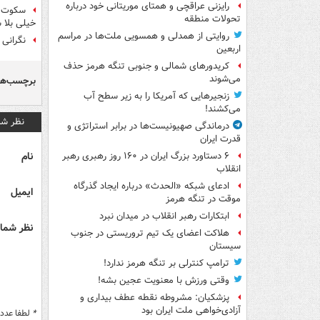
رایزنی عراقچی و همتای موریتانی خود درباره
سکوت س
تحولات منطقه
خیلی بلا 
روایتی از همدلی و همسویی ملت‌ها در مراسم
نگرانی 
اربعین
کریدورهای شمالی و جنوبی تنگه هرمز حذف
می‌شوند
برچسب‌ها
زنجیرهایی که آمریکا را به زیر سطح آب
می‌کشند!
نظر شم
درماندگی صهیونیست‌ها در برابر استراتژی و
قدرت ایران
نام
۶ دستاورد بزرگ ایران در ۱۶۰ روز رهبری رهبر
انقلاب
ادعای شبکه «الحدث» درباره ایجاد گذرگاه
ایمیل
موقت در تنگه هرمز
ابتکارات رهبر انقلاب در میدان نبرد
نظر شما 
هلاکت اعضای یک تیم تروریستی در جنوب
سیستان
ترامپ کنترلی بر تنگه هرمز ندارد!
وقتی ورزش با معنویت عجین بشه!
پزشکیان: مشروطه نقطه عطف بیداری و
آزادی‌خواهی ملت ایران بود
*
لطفا عدد م