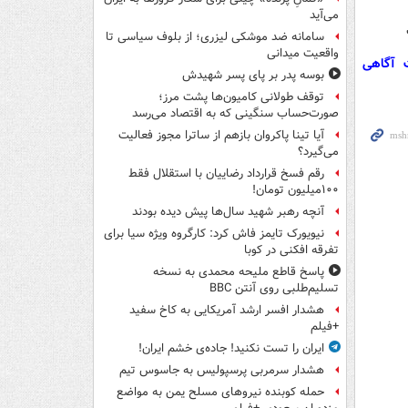
می‌آید
سامانه ضد موشکی لیزری؛ از بلوف سیاسی تا
واقعیت میدانی
ت آگاهی
بوسه‌ پدر بر پای پسر شهیدش
توقف طولانی کامیون‌ها پشت مرز؛
صورت‌حساب سنگینی که به اقتصاد می‌رسد
آیا تینا پاکروان بازهم از ساترا مجوز فعالیت
می‌گیرد؟
رقم فسخ قرارداد رضاییان با استقلال فقط
۱۰۰میلیون تومان!
آنچه رهبر شهید سال‌ها پیش دیده بودند
نیویورک تایمز فاش کرد: کارگروه ویژه سیا برای
تفرقه افکنی در کوبا
پاسخ قاطع ملیحه محمدی به نسخه
تسلیم‌طلبی روی آنتن BBC
هشدار افسر ارشد آمریکایی به کاخ سفید
+فیلم
ایران را تست نکنید! جاده‌ی خشم ایران!
هشدار سرمربی پرسپولیس به جاسوس تیم
حمله کوبنده نیروهای مسلح یمن به مواضع