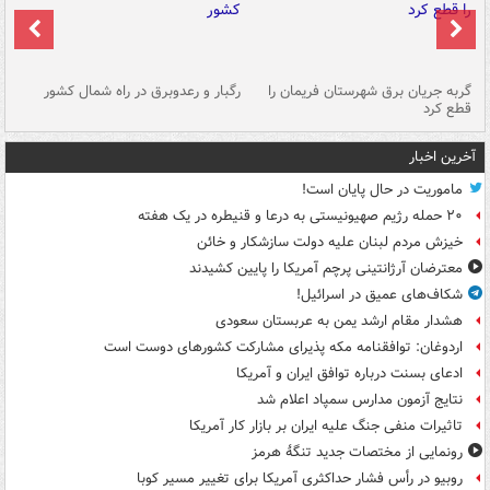
گربه جریان برق شهرستان فریمان را
رگبار و رعدوبرق در راه شمال کشور
قطع کرد
گذ
آخرین اخبار
ماموریت در حال پایان است!
۲۰ حمله رژیم صهیونیستی به درعا و قنیطره در یک هفته
خیزش مردم لبنان علیه دولت سازشکار و خائن
معترضان آرژانتینی پرچم آمریکا را پایین کشیدند
شکاف‌های عمیق در اسرائیل!
هشدار مقام ارشد یمن به عربستان سعودی
اردوغان: توافقنامه مکه پذیرای مشارکت کشورهای دوست است
ادعای بسنت درباره توافق ایران و آمریکا
نتایج آزمون مدارس سمپاد اعلام شد
تاثیرات منفی جنگ علیه ایران بر بازار کار آمریکا
رونمایی از مختصات جدید تنگۀ هرمز
روبیو در رأس فشار حداکثری آمریکا برای تغییر مسیر کوبا