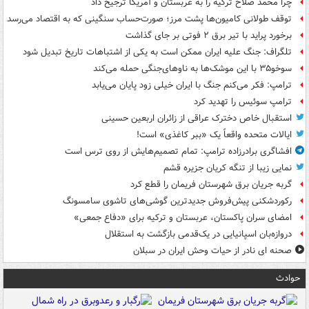
چرا محمد صلاح ترکیه را به عربستان و آمریکا ترجیح داد
توقف طولانی کامیون‌ها پشت مرز؛ صورت‌حساب سنگینی که به اقتصاد می‌رسد
برخورد پراید با تیر برق ۲ فوتی بر جای گذاشت
تلگراف: جنگ علیه ایران ممکن است به یکی از اشتباهات تاریخ تبدیل شود
سوخو۳۵ با این موشک‌ها به ناوهای‌جنگی حمله می‌کند
ترامپ: فکر می‌کنم جنگ با ایران خیلی زود پایان می‌یابد
ترامپ سوئیس را تهدید کرد
استقبال خاص دخترک عراقی از زائران اربعین حسینی
ایالات متحده واقعاً یک «ببر کاغذی» است!
افشاگری برادرزاده ترامپ: تمام تصمیم‌هایش از روی ترس است
نمایی زیبا از تنگه کریان جزیره قشم
گربه جریان برق شهرستان فریمان را قطع کرد
رکوردشکنی پیش‌فروش جدیدترین گوشی‌های تاشوی سامسونگ
امضای سران پاکستان، عربستان و ترکیه برای «دفاع جمعی»
دروازه‌بان اسپانیایی در یک‌قدمی بازگشت به استقلال
صحنه ای نادر از حیات وحش ایران در سبلان
حوادث