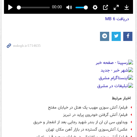
00:00
Play
Mute
Settings
PIP
Enter
Down
دریافت
6 MB
fullscreen
اخبار مرتبط
فیلم/ آتش سوزی مهیب یک هتل در خیابان مفتح
فیلم/ آتش گرفتن خودروی پراید در تبریز
ویدئوی سی ان ان از بندر شهید رجایی بعد از انفجار و حریق
عکس/ آتش‌سوزی گسترده در بازار آهن مکان تهران
فیلم/ آتش سوزی ساختمانی در خیابان سپهپد قرنی تهران