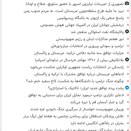
تصویری از تمرینات ترابزون اسپور با حضور ساویچ، صلاح و اونانا
نبرد ما علیه طرح سلطه‌جویی عربستان است، نه مردم جنوب یمن
پاسخ منفی یک لژیونر به باشگاه پرسپولیس
درخشش جوانان ایران در المپیاد جهانی هوش مصنوعی
پالایشگاه نفت اسلواکی منفجر شد
دور هفتم مذاکرات لبنان و رژیم صهیونیستی
ترامپ و سودای پیروزی در انتخابات میان‌دوره‌ای
جزئیات توافق سه جانبه دفاعی ترکیه، عربستان و پاکستان
بلاتکلیفی بیش از ۱۳۰۰ مهاجر خردسال در سئوتای اسپانیا
زلنسکی در انتخابات ریاست جمهوری اوکراین شکست می‌خورد
ادعاهای عربستان درباره توافق مشترک با ترکیه و پاکستان
چگونه جنگ ترامپ با دانشگاه‌ها به شکست کاخ سفید ختم شد؟
پشت پرده توافق جدید ایران؛ تاکتیک یا استراتژی؟
ادعای تکراری ترامپ درمورد تمایل ایران برای دستیابی به توافق
گرد و غبار آسمان قم را تیره می‌کند
وزیران صهیونیست خواستار از سرگیری جنگ نابودی غزه شدند
تلاش پزشکان استقلال برای رساندن چشمی به هفته اول لیگ برتر
بحران در راه‌آهن انگلیس ادامه دارد
هشدار نمایندگان جمهوری‌خواه به ترامپ درباره جنگ علیه ایران