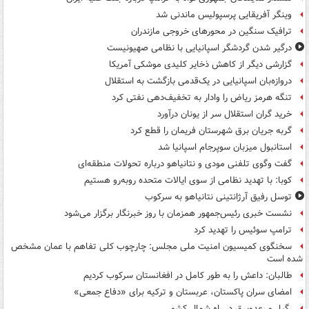
وینگر آفریقایی پرسپولیس ماندنی شد
ترافیک سنگین در محورهای خروجی مازندران
درگیر شدن گردشگر اسپانیایی با نظامی صهیونیست
گزارشی دیگر از کاهش ذخایر کلیدی موشکی آمریکا
دروازه‌بان اسپانیایی در یک‌قدمی بازگشت به استقلال
تنگه هرمز ریاض را وادار به تخفیف‌دهی نفتی کرد
خرید گران استقلال سر از یونان درآورد
گربه جریان برق شهرستان فریمان را قطع کرد
استانبول میزبان سوپرجام اسپانیا شد
گفت وگوی تلفنی مودی و نتانیاهو درباره تحولات منطقه‌ای
کوبا: با تهدید نظامی از سوی ایالات متحده روبه‌رو هستیم
توسل رفیق آرژانتینی نتانیاهو به سرکوب
نشست خبری رئیس‌جمهور همزمان با روز خبرنگار برگزار می‌شود
ترامپ سوئیس را تهدید کرد
سخنگوی کمیسیون امنیت ملی مجلس: چارچوب کلی تفاهم با عمان مشخص
شده است
طالبان: داعش را به طور کامل در افغانستان سرکوب کردیم
امضای سران پاکستان، عربستان و ترکیه برای «دفاع جمعی»
رگبار و رعدوبرق در راه شمال کشور