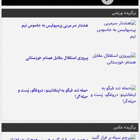
برگزیده ورزشی
هشدار سرمربی پرسپولیس به جاسوس تیم
پیروزی استقلال مقابل همنام خوزستانی
حمله تند فیگو به اینفانتینو: دروغگو، پَست‌ و
حیله‌گر!
برگزیده عکس
پرچم سیاه بر فراز گنبد حسینی همچنان در اهتزاز