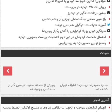
عراقچی: اکنون هیچ مذاکره‌ای با آمریکا نداریم
رویای اف-۳۵ ترکیه در بن‌بست
جشن برداشت انگور در ترشیز
راز عبور مخفی جنگنده‌های ایرانی از چشم دشمن
آمریکا نتوانست؛ دیگران هم نمی توانند
سرنگون‌کردن پهپاد اوکراینی با آتش رگبار روس‌ها
احتمال شکست اردوغان در دور دوم انتخابات ریاست جمهوری ترکیه
پاسخ نهایی حسین‌نژاد به پرسپولیس
حوادث
جنازه حمیدرضا رجب‌زاده اطراف تهران
روایتی از حادثه سقوط کپسول گاز از
حم
کشف شد
ساختمان چهارطبقه
زاهدا
آخرین اخبار
انهدام انبارهای سوخت و تجهیزات نظامی نیروهای مسلح اوکراین توسط روسیه