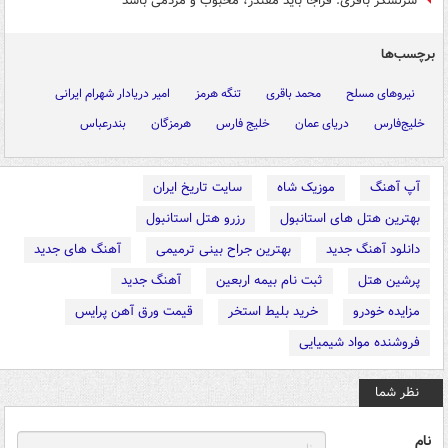
سرلشکر باقری: فراجا باید مقتدر، محبوب و مردمی باشد
برچسب‌ها
نیروهای مسلح
محمد باقری
تنگه هرمز
امیر دریادار شهرام ایرانی
خلیج‌فارس
دریای عمان
خلیج فارس
هرمزگان
بندرعباس
آپ آهنگ
موزیک شاه
سایت تاریخ ایران
بهترین هتل های استانبول
رزرو هتل استانبول
دانلود آهنگ جدید
بهترین جراح بینی ترمیمی
آهنگ های جدید
پرشین هتل
ثبت نام بیمه اربعین
آهنگ جدید
مزایده خودرو
خرید بلیط استخر
قیمت ورق آهن پرایس
فروشنده مواد شیمیایی
نظر شما
نام