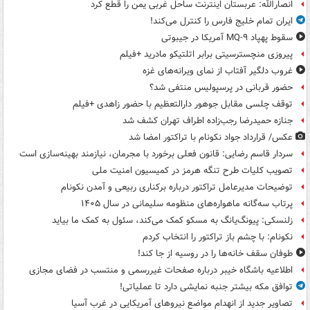
انصارالله: عربستان اینترنت ساحل غربی یمن را قطع کرد
ایران تمام خلیج فارس را کنترل می‌کند!
سقوط پهپاد MQ-۹ آمریکا در جیبوتی
پیروزی منچسترسیتی برابر اتلتیکو مادرید +فیلم
غروب دلگیر آفتاب از نمای ویرانه‌های غزه
حضور قربانی در پرسپولیس منتفی شد؟
توقف چلسی مقابل جوهور دارالتعظیم با حضور زاهدی +فیلم
جنازه حمیدرضا رجب‌زاده اطراف تهران کشف شد
عکس/ قرارداد جواد نکونام با تراکتور امضا شد
سردار قاسم رضایی: قانون فعلی برخورد با مجرمان، نیازمند بهینه‌سازی است
تصویب کلیات طرح تنگه هرمز در کمیسیون امنیت ملی
توضیحات مدیرعامل تراکتور درباره برکناری ربیعی و آمدن نکونام
پرتاب سه‌گانه ماهواره‌های منظومه سلیمانی در سال ۱۴۰۵
زلنسکی: پیونگ‌یانگ به مسکو کمک می‌کند، سئول به کمک ما بیاید
نکونام: با چشم باز تراکتور را انتخاب کردم
طوفان سقف خانه‌ها را در روسیه از جا ‌کند!
اطلاعیه باشگاه خیبر درباره صفحات غیررسمی و منتسب در فضای مجازی
توافق مکه بیشتر جنبه نمایشی دارد تا عملیاتی!
تصاویر جدید از انهدام مواضع نیروهای آمریکایی در غرب آسیا