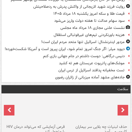
روایت فرزند شهید لاریجانی از واکنش پدرش به ردصلاحیتش
قیمت طلا و سکه امروز یکشنبه ۱۸ مرداد ۱۴۰۵
سود سهام عدالت تا هفته دولت واریز می‌شود
نشست علنی مجازی ۱۸ مرداد ماه مجلس
هزینه باورنکردنی تیم‌های غیرفوتبالی استقلال
مزدور اینترنشنال: اسرائیل تنها متحد مردم ایران است!
دیوید میلر: اگر جنگ امروز تمام شود، ایران پیروز است و آمریکا شکست‌خورده!
دنیس درگاهی: دوست داشتم در جام جهانی بازی کنم
موشک‌های پاتریوت عربستان هم ته‌ کشید
تست مخفیانه پدافند اسرائیل از ترس ایران
جاده‌های مشهد آماده میزبانی از زائران رضوی
سلامت
حذف لبنیات چه بلایی سر بیماران
قرص آزمایشی که می‌تواند درمان HIV
عل
کلیوی می آورد
را متحول کند
قل