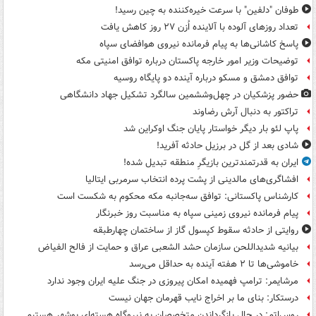
طوفان "دلفین" با سرعت خیره‌کننده به چین رسید!
تعداد روزهای آلوده با آلاینده اُزن ۲۷ روز کاهش یافت
پاسخ کاشانی‌ها به پیام فرمانده نیروی هوافضای سپاه
توضیحات وزیر امور خارجه پاکستان درباره توافق امنیتی مکه
توافق دمشق و مسکو درباره آینده دو پایگاه روسیه
حضور پزشکیان در چهل‌وششمین سالگرد تشکیل جهاد دانشگاهی
تراکتور به دنبال آرش رضاوند
پاپ لئو بار دیگر خواستار پایان جنگ اوکراین شد
شادی بعد از گل در برزیل حادثه آفرید!
ایران به قدرتمندترین بازیگرِ منطقه تبدیل شده!
افشاگری‌های مالدینی از پشت پرده انتخاب سرمربی ایتالیا
کارشناس پاکستانی: توافق سه‌جانبه مکه محکوم به شکست است
پیام فرمانده نیروی زمینی سپاه به مناسبت روز خبرنگار
روایتی از حادثه سقوط کپسول گاز از ساختمان چهارطبقه
بیانیه شدیداللحن سازمان حشد الشعبی عراق و حمایت از فالح الفیاض
خاموشی‌ها تا ۲ هفته آینده به حداقل می‌رسد
مرشایمر: ترامپ فهمیده امکان پیروزی در جنگ علیه ایران وجود ندارد
درستکار: بنای ما بر اخراج نایب قهرمان جهان نیست
روس‌اتم: در حال بازگرداندن متخصصان به نیروگاه هسته‌ای بوشهر هستیم