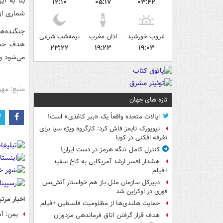
۱۲:۱۰
۰۵:۱۷
۰۳:۴۲
شماری از
جنگنده‌ه
غروب خورشید
اذان مغرب
نیمه‌شب شرعی
هدف حملا
۲۳:۲۲
۱۹:۲۳
۱۹:۰۳
می‌شود و
منبع: مهر
تازه های جهان
ایالات متحده واقعاً یک «ببر کاغذی» است!
نیویورک تایمز فاش کرد: کارگروه ویژه سیا برای
تفرقه افکنی در کوبا
کنترل کامل تنگه هرمز در دست ایران!
هشدار افسر ارشد آمریکایی به کاخ سفید
+فیلم
دبیرکل سازمان ملل باز هم خواستار آتش‌بس
فوری در اوکراین شد
اخبار مرتب
حمایت هلندی‌ها از مظلومیت فلسطین +فیلم
یمن: آ
هدف قرار گرفتن اتاق‌ فرماندهی مزدوران