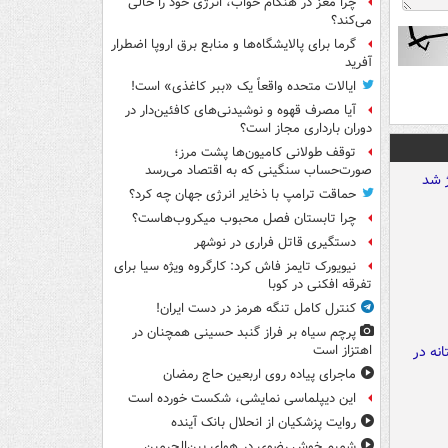
چرا مغز در هنگام خواب، انرژی خود را خالی
می‌کند؟
گرما برای پالایشگاه‌ها و منابع برق اروپا اضطرار
آفرید
ایالات متحده واقعاً یک «ببر کاغذی» است!
آیا مصرف قهوه و نوشیدنی‌های کافئین‌دار در
دوران بارداری مجاز است؟
توقف طولانی کامیون‌ها پشت مرز؛
صورت‌حساب سنگینی که به اقتصاد می‌رسد
حماقت ترامپ با ذخایر انرژی جهان چه کرد؟
چرا تابستان فصل محبوب میکروب‌هاست؟
دستگیری قاتل فراری در نوشهر
نیویورک تایمز فاش کرد: کارگروه ویژه سیا برای
تفرقه افکنی در کوبا
کنترل کامل تنگه هرمز در دست ایران!
پرچم سیاه بر فراز گنبد حسینی همچنان در
اهتزاز است
ماجرای پیاده روی اربعین حاج رمضان
این دیپلماسی نمایشی، شکست خورده است
روایت پزشکیان از انحلال بانک آینده
شمیم خوش رضوی در هوای بین‌الحرمین