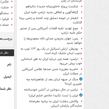
عربستان در یمن
عکس/ جن
شکست پروژه «خاورمیانه جدید» نتانیاهو
جنایت 
گزافه‌گویی و لفاظی جدید ترامپ علیه ایران
سخنگوی 
انفجار در حومه دمشق چند کشته و زخمی برجا
فیلم/ ج
گذاشت
حمله دو
موج تهدید علیه قضات آمریکایی پس از صدور
حکم علیه ترامپ
برچسب‌ها
یمن: جهان به‌زودی صدای ناله سعودی‌ها را
خواهد شنید
یونیفل: ارتش اسرائیل در یک روز ۱۱۳ توپ به
نظر شم
جنوب لبنان شلیک کرده است
ترامپ: همه چیز درباره ایران به طور استثنایی
خوب پیش می‌رود
نام
«ضربه مغزی» شدن صدها نظامی آمریکایی
در حملات ایران
ایمیل
جنگ در جبهه لبنان بعد از تفاهم‌نامه چه
تغییری کرده؟
نظر شما 
ترامپ در حال سوختن در آتشی خودساخته
ایران را تست نکنید! جاده‌ی خشم ایران!
واکنش سفارت ایران به بیانیه مغرضانه
نمایندگان پارلمان اتریش