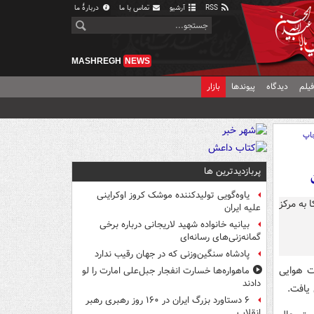
RSS
آرشیو
تماس با ما
دربارهٔ ما
MASHREGH
NEWS
یلم
دیدگاه
پیوندها
بازار
اپ
پربازدیدترین ها
یاوه‌گویی تولیدکننده موشک کروز اوکراینی
علیه ایران
بیانیه خانواده شهید لاریجانی درباره برخی
گمانه‌زنی‌های رسانه‌ای
پادشاه سنگین‌وزنی که در جهان رقیب ندارد
ات هوایی
ماهواره‌ها خسارت انفجار جبل‌علی امارت را لو
دادند
۶ دستاورد بزرگ ایران در ۱۶۰ روز رهبری رهبر
انقلاب