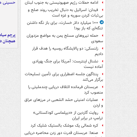
ادامه حملات رژیم صهیونیستی به جنوب لبنان
فیدان: اسرائیل به دنبال تخریب روند صلح و
بی‌ثبات کردن سوریه و غزه است
۱۰۰ میلیارد دلار خسارت، برای باز نگه داشتن
تنگه‌ای که باز بود!
پرچم سیاه
حمله نیروهای مسلح یمن به مواضع مزدوران
همچنان در
سعودی
زلنسکی: دو پالایشگاه روسیه را هدف قرار
دادیم
نشنال اینترست: آمریکا برای جنگ پهپادی
آماده نیست
پنتاگون جلسه اضطراری برای تأمین تسلیحات
برگزار می‌کند
عربستان فرمانده ائتلاف دریایی چندملیتی را
منصوب کرد
عملیات امنیتی حشد الشعبی در مرزهای عراق
و اردن
روایت گاردین از «دیپلماسی کودکستانی»
ترامپ در برابر ایران
کره شمالی یک موشک بالستیک شلیک کرد
صنعا: عربستان قدرت دور زدن محاصره دریایی