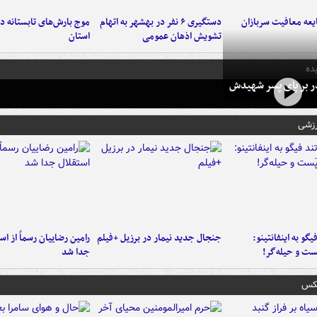
عه معافیت سربازان
دستگیری ۶ نفر در بهشهر به اتهام
تشویش اذهان عمومی
استان
ده
در بر پای پسر شهیدش
رزشی
یگو به اینفانتینو:
جنجال جدید نیمار در برزیل +فیلم
رامین رضاییان رسماً از اس
ست‌ و حیله‌گر!
جدا شد
عکس