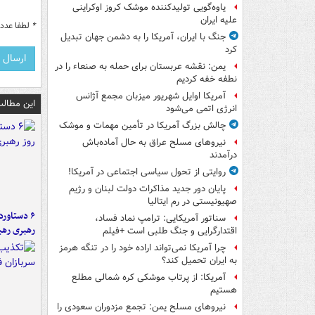
یاوه‌گویی تولیدکننده موشک کروز اوکراینی
علیه ایران
*
لطفا عدد م
جنگ با ایران، آمریکا را به دشمن جهان تبدیل
کرد
یمن: نقشه عربستان برای حمله به صنعاء را در
نطفه خفه کردیم
آمریکا اوایل شهریور میزبان مجمع آژانس
این مطالب
انرژی اتمی می‌شود
چالش بزرگ آمریکا در تأمین مهمات و موشک
نیروهای مسلح عراق به حال آماده‌باش
درآمدند
روایتی از تحول سیاسی اجتماعی در آمریکا!
پایان دور جدید مذاکرات دولت لبنان و رژیم
صهیونیستی در رم ایتالیا
سناتور آمریکایی: ترامپ نماد فساد،
رهبری رهب
اقتدارگرایی و جنگ طلبی است +فیلم
چرا آمریکا نمی‌تواند اراده خود را در تنگه هرمز
به ایران تحمیل کند؟
آمریکا: از پرتاب موشکی کره شمالی مطلع
هستیم
نیروهای مسلح یمن: تجمع مزدوران سعودی را