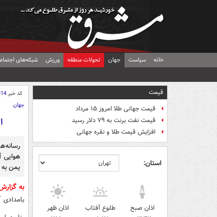
خانه
سیاست
جهان
تحولات منطقه
ورزش
شبکه‌های اجتماع
قیمت
کد خبر
314
جهان
قیمت جهانی طلا امروز ۱۵ مرداد
ا
قیمت نفت برنت به ۷۹ دلار رسید
افزایش قیمت طلا و نقره جهانی
رسانه‌ه
هوایی آم
استان:
یمن به ۶۸ نفر خبر دادند.
به گزار
بامدادی آمر
اذان صبح
طلوع آفتاب
اذان ظهر