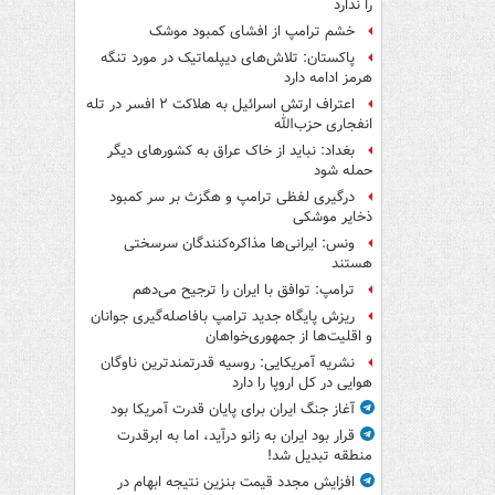
را ندارد
خشم ترامپ از افشای کمبود موشک
پاکستان: تلاش‌های دیپلماتیک در مورد تنگه
هرمز ادامه دارد
اعتراف ارتش اسرائیل به هلاکت ۲ افسر در تله
انفجاری حزب‌الله
بغداد: نباید از خاک عراق به کشورهای دیگر
حمله شود
درگیری لفظی ترامپ و هگزث بر سر کمبود
ذخایر موشکی
ونس: ایرانی‌ها مذاکره‌کنندگان سرسختی
هستند
ترامپ: توافق با ایران را ترجیح می‌دهم
ریزش پایگاه جدید ترامپ بافاصله‌گیری جوانان
و اقلیت‌ها از جمهوری‌خواهان
نشریه آمریکایی: روسیه قدرتمندترین ناوگان
هوایی در کل اروپا را دارد
آغاز جنگ ایران برای پایان قدرت آمریکا بود
قرار بود ایران به زانو درآید، اما به ابرقدرت
منطقه تبدیل شد!
افزایش مجدد قیمت بنزین نتیجه ابهام در