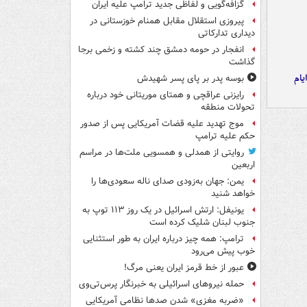
گزافه‌گویی و لفاظی جدید ترامپ علیه ایران
پیروزی استقلال مقابل همنام خوزستانی در
دیداری تدارکاتی
انفجار در حومه دمشق چند کشته و زخمی برجا
گذاشت
یام
بوسه‌ پدر بر پای پسر شهیدش
رایزنی عراقچی و همتای موریتانی خود درباره
تحولات منطقه
موج تهدید علیه قضات آمریکایی پس از صدور
حکم علیه ترامپ
روایتی از همدلی و همسویی ملت‌ها در مراسم
اربعین
یمن: جهان به‌زودی صدای ناله سعودی‌ها را
خواهد شنید
یونیفل: ارتش اسرائیل در یک روز ۱۱۳ توپ به
جنوب لبنان شلیک کرده است
ترامپ: همه چیز درباره ایران به طور استثنایی
خوب پیش می‌رود
عبور از خط قرمز ایران یعنی مرگ!
حمله نیروهای اسرائیلی به خبرنگار پرس‌تی‌وی
«ضربه مغزی» شدن صدها نظامی آمریکایی