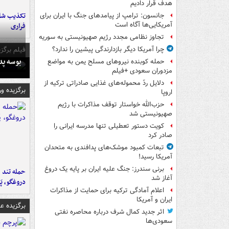
هدف قرار دادیم
تکذیب شای
جانسون: ترامپ از پیامدهای جنگ با ایران برای
آمریکایی‌ها آگاه است
فراری
تجاوز نظامی مجدد رژیم صهیونیستی به سوریه
فیلم برگزی
چرا آمریکا دیگر بازدارندگی پیشین را ندارد؟
بوسه‌ پ
حمله کوبنده نیروهای مسلح یمن به مواضع
مزدوران سعودی +فیلم
دلایل ردّ محموله‌های غذایی صادراتی ترکیه از
برگزیده و
اروپا
حزب‌الله خواستار توقف مذاکرات با رژیم
صهیونیستی شد
کویت دستور تعطیلی تنها مدرسه ایرانی را
صادر کرد
تبعات کمبود موشک‌های پدافندی به متحدان
آمریکا رسید!
برنی سندرز: جنگ علیه ایران بر پایه یک دروغ
حمله تند ف
آغاز شد
دروغگو، پَ
اعلام آمادگی ترکیه برای حمایت از مذاکرات
ایران و آمریکا
برگزیده 
اثر جدید کمال شرف درباره محاصره نفتی
سعودی‌ها