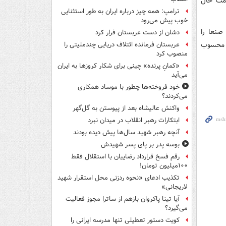
 علت وخامت حال
ترامپ: همه چیز درباره ایران به طور استثنایی
خوب پیش می‌رود
صنعا را
دشان از دست عربستان فرار کرد
ی محسوب
عربستان فرمانده ائتلاف دریایی چندملیتی را
منصوب کرد
«کمانِ پرنده» چینی برای شکار کروزها به ایران
می‌آید
خود فروخته‌ها چطور با موساد همکاری
می‌کردند؟
واکنش عالیشاه بعد از پیوستن به گل‌گهر
ابتکارات رهبر انقلاب در میدان نبرد
آنچه رهبر شهید سال‌ها پیش دیده بودند
بوسه‌ پدر بر پای پسر شهیدش
رقم فسخ قرارداد رضاییان با استقلال فقط
۱۰۰میلیون تومان!
تکذیب ادعای «نحوه ردزنی محل استقرار شهید
لاریجانی»
آیا تینا پاکروان بازهم از ساترا مجوز فعالیت
می‌گیرد؟
کویت دستور تعطیلی تنها مدرسه ایرانی را