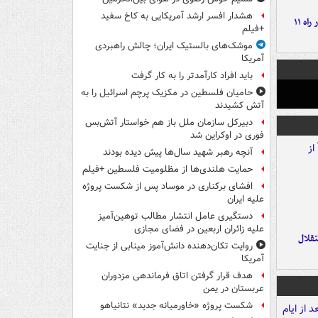
هشدار افسر ارشد آمریکایی به کاخ سفید
موج بارش‌های تابستانه در راه ۱۱
+فیلم
موشک‌های بالستیک ایران؛ چالش راهبردی
آمریکا
باید افراد کارآمدتر را به کار گرفت
حامیان فلسطین در مکزیک پرچم اسرائیل را به
آتش کشیدند
دبیرکل سازمان ملل باز هم خواستار آتش‌بس
فوری در اوکراین شد
آنچه رهبر شهید سال‌ها پیش دیده بودند
حمایت هلندی‌ها از مظلومیت فلسطین +فیلم
افشای برکناری در موساد پس از شکست پروژه
علیه ایران
دستگیری عامل انتشار مطالب توهین‌آمیز
علیه زائران اربعین در فضای مجازی
تقلال
روایت تکان‌دهنده دانش‌آموز مینابی از جنایت
آمریکا
هدف قرار گرفتن اتاق‌ فرماندهی مزدوران
عربستان در یمن
شکست پروژه «خاورمیانه جدید» نتانیاهو