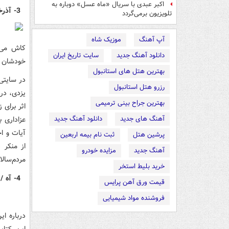
اکبر عبدی با سریال «ماه عسل» دوباره به
3- آذرخش کربلا / سخنان علامه مصباح یزدی / انتشارات موسسه امام خمینی
تلویزیون برمی‌گردد
آپ آهنگ
موزیک شاه
کاش می‌ش
دانلود آهنگ جدید
سایت تاریخ ایران
خودشان ی
بهترین هتل های استانبول
در سایتی
رزرو هتل استانبول
یزدی، در 
بهترین جراح بینی ترمیمی
اثر برای 
آهنگ های جدید
دانلود آهنگ جدید
عزاداری 
آیات و ا
پرشین هتل
ثبت نام بیمه اربعین
از منکر 
آهنگ جدید
مزایده خودرو
مردم‌سالا
خرید بلیط استخر
4- آه / بازخوانی مقتل نفس المهموم / موسسه فرهنگی جام طهور
قیمت ورق آهن پرایس
فروشنده مواد شیمیایی
درباره ا
این کتاب