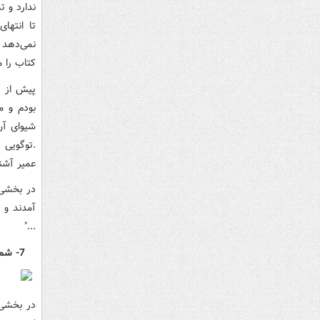
ندارد و ت
تا انتها
نمی‌دهد 
کتاب را م
پیش از ا
بودم و م
شیوای آن
.توگویی د
عمیر آشن
در بخشی 
آمدند و 
..."
7- شماس شامی / مجید قیصری / نشر افق
در بخشی 