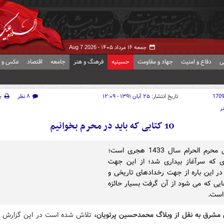
جمعه ۱۶ مرداد ۱۴۰۵ -
Aug 7 2026
ی
دفاع و امنیت
جهاد و مقاومت
حسینیه
فرهنگ و هنر
جامعه
اقتصاد
عکس و ف
170
تاریخ انتشار:
۲۵ آبان ۱۳۹۱ - ۱۲:۰۹
۸ نظر
چ
ر
10 کتابی که باید در محرم بخوانیم
فردا اول محرم الحرام سال 1433 هجری است؛
ی که سرآغاز بیداری شد؛ از این جهت
در این باره از جهت رخدادهای تاریخی و
ی که می شود از آن گرفت بسیار حائزه
است.
 مشرق به نقل از
وبلاگ محمدحسین پرتویان
،