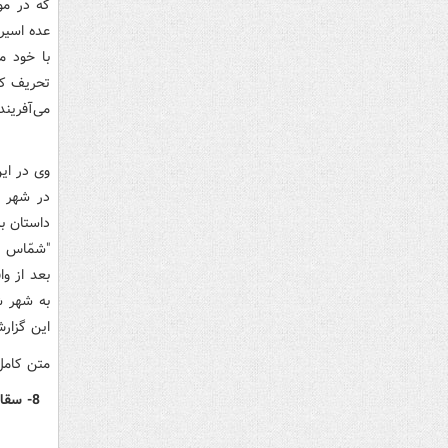
که در مو
عده اسیر
با خود م
تحریف کند
می‌آفریند.
وی در این
در شهر ح
داستان به
"شمّاس ش
بعد از و
به شهر ش
این گزار
متن کامل
8- سقای آب و ادب / سید مهدی شجاعی / نیستان