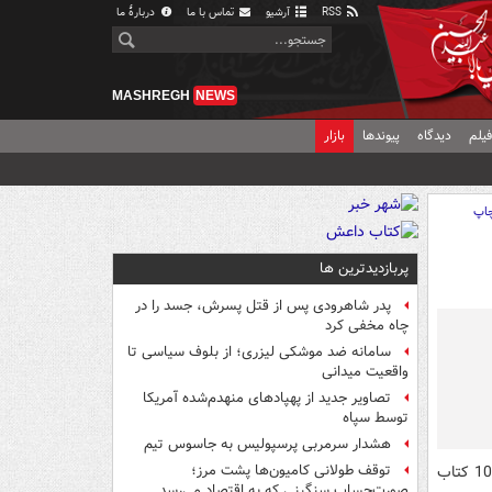
RSS
آرشیو
تماس با ما
دربارهٔ ما
MASHREGH
NEWS
یلم
دیدگاه
پیوندها
بازار
اپ
پربازدیدترین ها
پدر شاهرودی پس از قتل پسرش، جسد را در
چاه مخفی کرد
سامانه ضد موشکی لیزری؛ از بلوف سیاسی تا
واقعیت میدانی
تصاویر جدید از پهپادهای منهدم‌شده آمریکا
توسط سپاه
هشدار سرمربی پرسپولیس به جاسوس تیم
تلاش شده است در این گزارش 10 کتاب
توقف طولانی کامیون‌ها پشت مرز؛
صورت‌حساب سنگینی که به اقتصاد می‌رسد