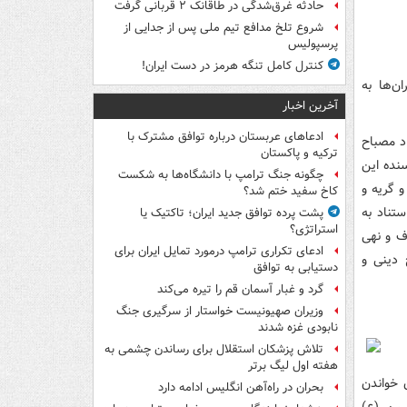
حادثه غرق‌شدگی در طاقانک ۲ قربانی گرفت
شروع تلخ مدافع تیم ملی پس از جدایی از
پرسپولیس
کنترل کامل تنگه هرمز در دست ایران!
ن‌ها به
آخرین اخبار
ادعاهای عربستان درباره توافق مشترک با
د مصباح
ترکیه و پاکستان
سنده این
چگونه جنگ ترامپ با دانشگاه‌ها به شکست
و گریه و
کاخ سفید ختم شد؟
تناد به
پشت پرده توافق جدید ایران؛ تاکتیک یا
استراتژی؟
ف و نهی
ادعای تکراری ترامپ درمورد تمایل ایران برای
 دینی و
دستیابی به توافق
گرد و غبار آسمان قم را تیره می‌کند
وزیران صهیونیست خواستار از سرگیری جنگ
نابودی غزه شدند
تلاش پزشکان استقلال برای رساندن چشمی به
هفته اول لیگ برتر
 خواندن
بحران در راه‌آهن انگلیس ادامه دارد
سین (ع)