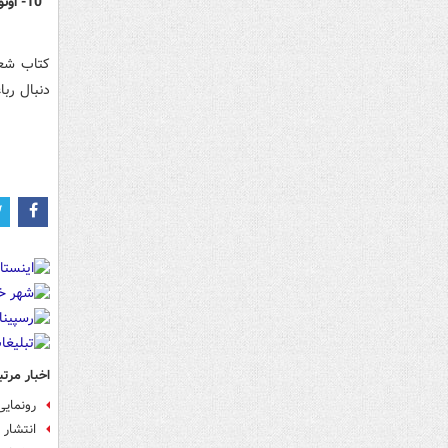
10- اونویسی / جلیل صفربیگی / سپیده باوران
کتاب شعر
دنبال ربا
اخبار مرتب
رونمای
انتشار 76 عنوان کتاب با موضوع محرم و صفر