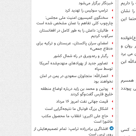
را داریم
خبرنگار برگزار می‌شود
را نشان
ترامپ سوئیس را تهدید کرد
سخنگوی کمیسیون امنیت ملی مجلس:
تما این
چارچوب کلی تفاهم با عمان مشخص شده است
طالبان: داعش را به طور کامل در افغانستان
سرکوب کردیم
)خوانده
امضای سران پاکستان، عربستان و ترکیه برای
 روان و
«دفاع جمعی»
 می برد
رگبار و رعدوبرق در راه شمال کشور
الله ابن
تصاویر جدید از پهپادهای منهدم‌شده آمریکا
توسط سپاه
انصارالله: متجاوزان سعودی در یمن در امان
و همسرم
نخواهند بود
 پیوندد
پوتین و محمد بن زاید درباره اوضاع منطقه
خلیج فارس گفت‌وگو کردند
قیمت جهانی نفت امروز ۱۶ مرداد
اشکال بزرگ فوتبال ما نتیجه‌گرایی است
حاج علی اکبری: انقلاب ما محصول مکتب
عاشورا است
افشاگری برادرزاده ترامپ: تمام تصمیم‌هایش از
ت. کسی
روی ترس است