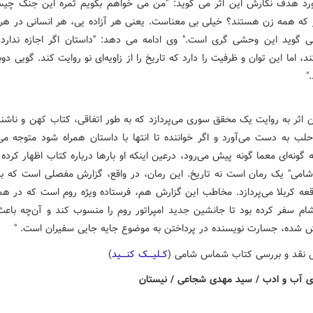
رد هدف نگارش این اثر می گوید: "من می خواهم بگویم ثمره این جنگ چ
 که همه زن هستند؟ خیلی بی معناست. یعنی هر آزاده یی، هر انسانی در هر
ی گوید این وحشی گری است." وی ادامه می دهد: "داستان اگر اجازه ندارد ت
، اما این توان و ظرفیت را دارد که تاریخ را از زاویه‌ای نو روایت کند. گویی دوبا
"
 اثر به روایت یک محقق سوری می‌پردازد که به طور اتفاقی، کتاب کهن و ناشناخ
لب به دست می‌آورد و اگر خواننده تا انتها با داستان همراه شود متوجه می
 گونه‌ای معما گونه پیش می‌رود، درعین اینکه او بارها درباره کتاب اظهار کرد
امی" یک رمان است نه تاریخ. این رمان، در واقع، گزارش مفصلی است که ب
اقعه کربلا می‌پردازد. مخاطب این گزارش هم، فرستاده ویژه روم است که در هم
ام سفر کرده بود تا جانشین جدید امپراتور روم را منسوب کند و آن‌چه باع
ش شده‌‌، جسارت نویسنده در پرداختن به موضوع جایه جایی سفیران است. "
 نقد و بررسی کتاب شماس شامی (
کــلیــــک کنــــید
)