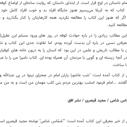
مام داستان در اوج قرار است. از ابتدای داستان که روایت ساده‌ای از اوضاع کوفه 
ی کتاب که به کربلا می‌رسیم هنوز جایگاه افراد بد و خوب افراد کامل خود 
اگر که هنوز این کتاب را مطالعه نکردید همه کارهایتان را کنار بگذارید و ح
طالعه کنید.
ین مطالب زیادی را در باره حوادث کوفه در روز های ورود مسلم ابن عقیل(ع
عرفتی نسبی در باره آن بدست آورده بودم. اما تفاوت جدی این کتاب و نثر
 با مطالب تاریخی و علمی در این بود که انسان را به درون خانه های کوفیان
ر آنجا زیسته ای و گویی با مردمان آن همراه بوده ای. کتاب نامیرا من را با عبد
ا ساخت.
از کتاب آمده است: "شب عاشورا یاران امام در صحرای نینوا در پی عبدالله 
گفتند ...امام فرمود امشب بهترین مردم بنی کلب مهمان من است و به من می
از خبر معرفی این کتاب آمده است: "
"شمّاس شامی" نوشته مجید قیصری اس