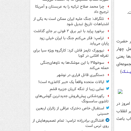
چرا محمد صلاح ترکیه را به عربستان و آمریکا
ترجیح داد
تلگراف: جنگ علیه ایران ممکن است به یکی از
اشتباهات تاریخ تبدیل شود
برخورد پراید با تیر برق ۲ فوتی بر جای گذاشت
ترامپ: فکر می‌کنم جنگ با ایران خیلی زود
شر حضرت
پایان می‌یابد
مل چهار
نیویورک تایمز فاش کرد: کارگروه ویژه سیا برای
تفرقه افکنی در کوبا
ها یعنی
سوخو۳۵ با این موشک‌ها به ناوهای‌جنگی
اینک به صورت مجموعه‌ای
حمله می‌کند
ـیـــنــک
)
دستگیری قاتل فراری در نوشهر
ایالات متحده واقعاً یک «ببر کاغذی» است!
نمایی زیبا از تنگه کریان جزیره قشم
رکوردشکنی پیش‌فروش جدیدترین گوشی‌های
تاشوی سامسونگ
امروز در
استقبال خاص دخترک عراقی از زائران اربعین
 انقلاب
حسینی
اب باعث
افشاگری برادرزاده ترامپ: تمام تصمیم‌هایش از
روی ترس است