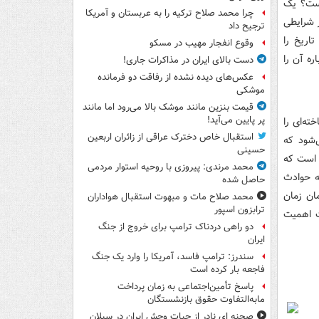
یست؟ یک
چرا محمد صلاح ترکیه را به عربستان و آمریکا
 شرایطی
ترجیح داد
اریخ را
وقوع انفجار مهیب در مسکو
ره آن را
دست بالای ایران در مذاکرات جاری!
عکس‌های دیده نشده از رفاقت دو فرمانده‌
موشکی
قیمت بنزین مانند موشک بالا می‌رود اما مانند
پر پایین می‌آید!
ته‌ای را
استقبال خاص دخترک عراقی از زائران اربعین
‌شود که
حسینی
ه است که
محمد مرندی: پیروزی با روحیه استوار مردمی
ه حوادث
حاصل شده
ان زمان
محمد صلاح مات و مبهوت استقبال هواداران
ترابزون اسپور
ث اهمیت
دو راهی دردناک ترامپ برای خروج از جنگ
ایران
سندرز: ترامپ فاسد، آمریکا را وارد یک جنگ
فاجعه بار کرده است
پاسخ تأمین‌اجتماعی به زمان پرداخت
مابه‌التفاوت حقوق بازنشستگان
صحنه ای نادر از حیات وحش ایران در سبلان