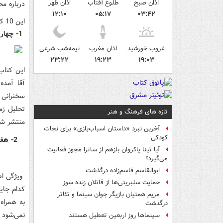
اذان صبح
طلوع آفتاب
اذان ظهر
درباره م
۱۲:۱۰
۰۵:۱۷
۰۳:۴۲
این 10 کتاب شامل کتابهایی از دسته کتاب‌های گفته‌های بزرگان، تاریخی، رمان و شعر است.
1- چهار گفتار / سخنان رهبر انقلاب / انتشارات انقلاب اسلامی
غروب خورشید
اذان مغرب
نیمه‌شب شرعی
۲۳:۲۲
۱۹:۲۳
۱۹:۰۳
این کتاب
آقا آمده
سخنرانی 
تازه های فرهنگ و هنر
منتشر شده است.
آخرین نبرد «داستان اسباب‌بازی» برای نجات
کودکی
2- هفتاد و دو سخن عاشورایی / سخنان رهبر انقلاب / انتشارات انقلاب اسلامی
آیا تینا پاکروان بازهم از ساترا مجوز فعالیت
می‌گیرد؟
ابوالقاسم قاسم‌زاده درگذشت
ویژگی اصل
حمایت سلبریتی‌ها از قاتلان زنده سوز
کدام جای
مریم همتیان بازیگر جوان سینما و تئاتر
به همراه
درگذشت
نمی‌شود 
سینماها روز اربعین تعطیل هستند