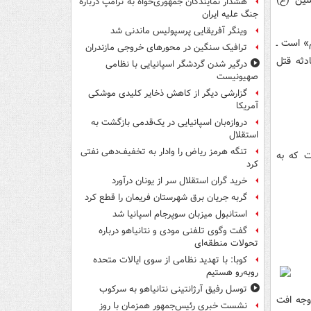
هشدار نمایندگان جمهوری‌خواه به ترامپ درباره
جنگ علیه ایران
وینگر آفریقایی پرسپولیس ماندنی شد
» است ـ
ترافیک سنگین در محورهای خروجی مازندران
دثه قتل
درگیر شدن گردشگر اسپانیایی با نظامی
صهیونیست
گزارشی دیگر از کاهش ذخایر کلیدی موشکی
آمریکا
دروازه‌بان اسپانیایی در یک‌قدمی بازگشت به
استقلال
تنگه هرمز ریاض را وادار به تخفیف‌دهی نفتی
ت که به
کرد
خرید گران استقلال سر از یونان درآورد
گربه جریان برق شهرستان فریمان را قطع کرد
استانبول میزبان سوپرجام اسپانیا شد
گفت وگوی تلفنی مودی و نتانیاهو درباره
تحولات منطقه‌ای
کوبا: با تهدید نظامی از سوی ایالات متحده
روبه‌رو هستیم
توسل رفیق آرژانتینی نتانیاهو به سرکوب
وجه افت
نشست خبری رئیس‌جمهور همزمان با روز