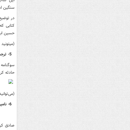
سنگین 
در توضیح
کتابی که
حسین ابن
(میتونید
5- ترجمه لهوف / ابن طاووس
سوگنامه 
حادثه کر
(می‌توانی
6- نامیرا / صادق کرمیار / انتشارات نیستان
صادق کرم