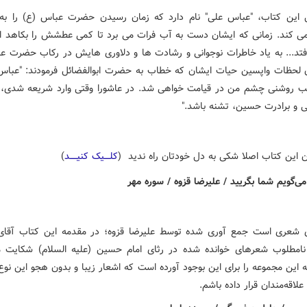
این کتاب، "عباس علی" نام دارد که زمان رسیدن حضرت عباس (ع) را به
 کند. زمانی که ایشان دست به آب فرات می برد تا کمی عطشش را بکاهد اما
فتد... به یاد خاطرات نوجوانی و رشادت ها و دلاوری هایش در رکاب حضرت عل
ن لحظات واپسین حیات ایشان که خطاب به حضرت ابوالفضائل فرمودند: "عباس
 روشنی چشم من در قیامت خواهی شد. در عاشورا وقتی وارد شریعه شدی، م
 و برادرت حسین، تشنه باشد."
ن این کتاب اصلا شکی به دل خودتان راه ندید (
کلــــیک کنیـــــد
)
 شعری است جمع آوری شده توسط علیرضا قزوه؛ در مقدمه این کتاب آقای 
مطلوب شعرهای خوانده شده در رثای امام حسین (علیه السلام) شکایت م
 این مجموعه را برای این بوجود آورده است که اشعار زیبا و بدون هجو این نو
 علاقه‌مندان قرار داده باشم.