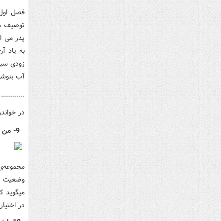
فصل اول 
توصیف می
پدر می ا
به یاد آ
زودی سبب
آب بنوشی
............
در خواند
9- من می‌گویم شما بگریید / علیرضا قزوه / سوره مهر
مجموعه‌ی
وضعیت نا
میگوید که
در اختیار