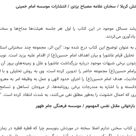
د مسائل موجود در این کتاب را اول هر جلسه هیئت‌ها مداح‌ها و سخنرا
ادآوری می‌کردند.
 به عنوان توضیح این کتاب درج شده بود: "این اثر، مجموعه چند سخنرانی استا
تحلیل قیام عاشورا و بیان اهداف امام حسین(ع) از اقدام علیه یزید است. نوی
زدودن برخی شبهات موجود درباره بزرگداشت عاشورا و علل و زمینه‌های بروز آن 
برامام حسین(ع) مجموعه حاضر را تدوین کرده است. وی به روش تحلیلی و با اس
حادیث، هدف امام حسین(ع) را اجرای حدود الهی و عمل به وظیفه امر به معرو
دانسته و با اشاره به مندرجات برخی روزنامه‌ها، از مروجان تساهل و تسامح
ری که اعمال خشونت را به‌طور مطلق نفی می‌کنند، به شدت انتقاد کرده است. "
ین کتاب سخنی ندارم اصلا سخته در موردش بنویسم چرا که قطره قطره در زمان
 نوشیدمش اگر کمی بیشتر بنوشید آتش میگیرید ..... بماند.... داستان ح