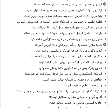
ایران در مسیر تبدیل شدن به قدرت برتر منطقه است!
ارتش یمن: نفتکش سعودی را در خلیج عدن هدف قرار دادیم
پزشکیان: اگر تا امروز مانده‌ایم، به‌خاطر مردم نجیب ایران است
ادامه ناامنی و خشونت در آمریکا؛ چندین کشته در کارولینای شمالی
فیدان: حماس به تعهدات خود عمل کرد، امّا اسرائیل نه
بازداشت عامل ارسال تصاویر پرتاب موشک به رسانه‌های معاند
ماجرایی که رعب و وحشت را در فرودگاه تل‌آویو حاکم کرد
شبیه‌سازی حمله به پایگاه نیروهای دلتا فورس آمریکا
گفت وگوی وزیران خارجه آمریکا و انگلیس درباره ایران
ماکرون: اتحادیه اروپا فشار بر روسیه را افزایش خواهد داد
بیانیه تند اتحادیه لیگ‌های اروپایی علیه اینفانتینو
تحول بزرگ یمن در هدف‌گیری کشتی‌های سعودی
آمریکا: گفتگوهای لبنان و اسرائیل فردا ازسرگرفته خواهد شد!
تفاهم ایران و عمان در آستانه نهایی شدن است
وزیر صمت عازم قرقیزستان شد
اعتراف تحلیلگر آمریکایی؛ واشنگتن در برابر ایران راهبرد خود را باخت
آقای گل جام جهانی مقابل اسرائیل ایستاد
حادثه امنیتی دریایی در جنوب شرقی عدن