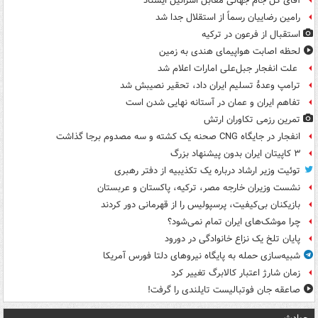
آقای گل جام جهانی مقابل اسرائیل ایستاد
رامین رضاییان رسماً از استقلال جدا شد
استقبال از فرعون در ترکیه
لحظه اصابت هواپیمای هندی به زمین
علت انفجار جبل‌علی امارات اعلام شد
ترامپ وعدۀ تسلیم ایران داد، تحقیر نصیبش شد
تفاهم ایران و عمان در آستانه نهایی شدن است
تمرین رزمی تکاوران ارتش
انفجار در جایگاه CNG صحنه یک کشته و سه مصدوم برجا گذاشت
۳ کاپیتان ایران بدون پیشنهاد بزرگ
توئیت وزیر ارشاد درباره یک تکذیبیه از دفتر رهبری
نشست وزیران خارجه مصر، ترکیه، پاکستان و عربستان
بازیکنان بی‌کیفیت، پرسپولیس را از قهرمانی دور کردند
چرا موشک‌های ایران تمام نمی‌شود؟
پایان تلخ یک نزاع خانوادگی در دورود
شبیه‌سازی حمله به پایگاه نیروهای دلتا فورس آمریکا
زمان شارژ اعتبار کالابرگ تغییر کرد
صاعقه جان فوتبالیست تایلندی را گرفت!