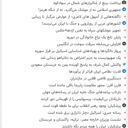
برداشت برنج از شالیزارهای شمال در سوادکوه
جمهوری اسلامی نه از موشک می‌گذرد، نه از تنگه هرمز!
ناگفته‌هایی از آمپول های لاغری؛ از عوارض مرگبار تا زیبایی
کشورهای عربی از رویارویی و جنگ با ایران می‌ترسند!
تجهیز موشکهای سپاه به نفس اژدها+عکس
پایان تلخ یک نزاع خانوادگی در دورود
افزایش بی‌سابقه سرقت سوخت در انگلیس
پرواز بالگردها و پهپادهای شناسایی اسرائیل بر فراز سوریه
یک صهیونیست به جرم اعتراض به نتانیاهو زندانی شد
واکنش کمال شرف به پاسخ کوبنده یمن به عربستان سعودی
قدرت نظامی ایران فراتر از برآوردها
دستگیری قاضی قلابی در مازندران
فارن افرز: محور مقاومت پابرجا باقی مانده است
بازتاب پیامدهای جنگ علیه ایران در رسانه‌های جهان
بازیکنان بی‌کیفیت، پرسپولیس را از قهرمانی دور کردند
پزشکیان: وجود رهبر انقلاب برای ما نقطه قوت است
رسانه عبری: اسرائیل دچار ناترازی برق شده است
نشست وزیران خارجه مصر، ترکیه، پاکستان و عربستان
پزشکیان: ایران را همه مردم نگه داشتند