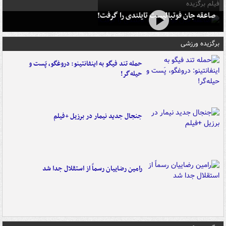
فیلم برگزیده
صاعقه جان فوتبالیست تایلندی را گرفت!
برگزیده ورزشی
حمله تند فیگو به اینفانتینو: دروغگو، پَست‌ و
حیله‌گر!
جنجال جدید نیمار در برزیل +فیلم
رامین رضاییان رسماً از استقلال جدا شد