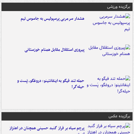
برگزیده ورزشی
هشدار سرمربی پرسپولیس به جاسوس تیم
پیروزی استقلال مقابل همنام خوزستانی
حمله تند فیگو به اینفانتینو: دروغگو، پَست‌ و
حیله‌گر!
برگزیده عکس
پرچم سیاه بر فراز گنبد حسینی همچنان در اهتزاز