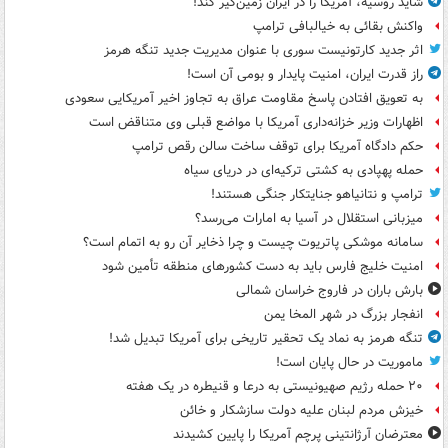
شاید روسیه، آمریکا را در ایران زمین‌گیر کند!
واکنش بقائی به خیالبافی ترامپ
اثر جدید کارتونیست سوری با عنوان مدیریت جدید تنگه هرمز
راز قدرت ایران، امنیت پایدار و بومی آن است!
به تعویق افتادن پاسخ مقاومت عراق به تجاوز اخیر آمریکایی سعودی
اظهارات وزیر خزانه‌داری آمریکا با مواضع قبلی وی متناقض است
حکم دادگاه آمریکا برای توقف ساخت سالن رقص ترامپ
حمله پهپادی به کشتی ترکیه‌ای در دریای سیاه
ترامپ و نتانیاهو جنایتکار جنگی هستند!
میزبانی استقلال در آسیا به امارات می‌رسد؟
سامانه موشکی پاتریوت چیست و چرا ذخایر آن رو به اتمام است؟
امنیت خلیج فارس باید به دست کشورهای منطقه تأمین شود
بارش باران در فاروج خراسان شمالی
انفجار بزرگ در شهر المخا یمن
تنگه هرمز به نماد یک تحقیر تاریخی برای آمریکا تبدیل شد!
ماموریت در حال پایان است!
۲۰ حمله رژیم صهیونیستی به درعا و قنیطره در یک هفته
خیزش مردم لبنان علیه دولت سازشکار و خائن
معترضان آرژانتینی پرچم آمریکا را پایین کشیدند