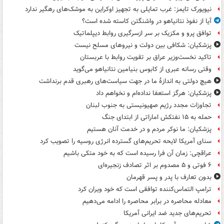
نیویورک تایمز: غرب تمایلی به تجهیز اوکراین به موشک‌های رهگیر ندارد
آیا از نفوذ نتانیاهو در واشنگتن کاسته شده است؟
توافق پرو و مکزیک بر سر ازسرگیری روابط دیپلماتیک
پزشکیان: شکافی بین دولت و نیروهای مسلح نیست
تاکید نخست‌وزیر عراق بر تقویت روابط با عربستان
وقتی رسانه عبری از کابوس بنیامین نتانیاهو می‌گوید
هیچ دولتی به اندازۀ ما در جهت سیاست‌های رهبری قدم برنداشت
پزشکیان: هرگز استعفا نداده‌ام و نخواهم داد
تجاوزات مجدد رژیم صهیونیستی به جنوب لبنان
حمله به ۱۵ نفتکش‌ اماراتی از ابتدای جنگ
پزشکیان: ما نوکر مردم و در خدمت آنان هستیم
سنای آمریکا لایحه تحریم‌های گسترده انرژی روسیه را تصویب کرد
عراقچی: زمان آن فرا رسیده است که به خود متکی باشیم
۶ فوتی و ۵ مصدوم بر اثر تصادف زنجیره‌ای
بدون تعارف با پدر و پسر قهرمان
ترامپ التماس‌کننده توافقی است که خود ویران کرد
معادله محاصره در برابر محاصره را ادامه می‌دهیم
تحریم‌های جدید ضد ایرانی آمریکا