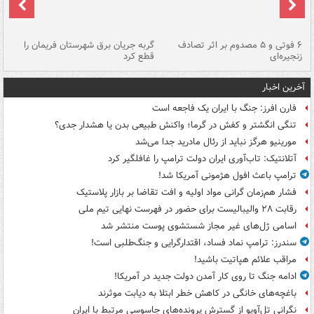
۶ فوتی و ۵ مصدوم بر اثر تصادف
گربه جریان برق شهرستان فریمان را
رگ
زنجیره‌ای
قطع کرد
آخرین اخبار
فارن افرز: جنگ با ایران یک فاجعه است
تنگی انگشتر و کفش در گرما؛ واکنش طبیعی بدن یا هشدار جدی؟
مورینیو هرگز نباید از رئال مادرید جدا می‌شد
آتلانتیک: تاب‌آوری ایران دولت ترامپ را غافلگیر کرد
ترامپ باعث افول هژمونی آمریکا شد!
فشار هم‌زمان گرانی مواد اولیه و افت تقاضا بر بازار پلاستیک
رقابت ۲۸ والیبالیست برای حضور در فهرست نهایی تیم ملی
اسامی ژل‌های غیر مجاز شستشوی پوست منتشر شد
سندرز: ترامپ نماد فساد، اقتدارگرایی و جنگ‌طلبی است!
مراقب علائم هپاتیت باشید!
ادامه جنگ تا روی کار آمدن دولت جدید در آمریکا!
باغچه‌های خانگی در کاهش خطر ابتلا به دیابت موثرند
نگرانی تل‌آویو از گسترش پرونده‌های جاسوسی مرتبط با ایران