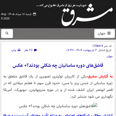
شنبه ۱۷ مرداد ۱۴۰۵ -
Aug
8 2026
جهان
کد خبر
1708413
تاریخ انتشار:
۲ اردیبهشت ۱۴۰۴ - ۰۷:۴۸
۲۷ نظر
چاپ
جهان
قاشق‌های دوره ساسانیان چه شکلی بودند؟+ عکس
به گزارش مشرق،
یکی از کاربران توئیتری تصویری از یک قاشق متعلق به
دوره ساسانی از جنس برنز یا مس، حدود قرن سوم تا هفتم میلادی که در
قصر ابونصر ایران کشف شده از و در موزه متروپولیتن، نیویورک، آمریکا
نگهداری می شود منتشر کرد:
*بازنشر مطالب شبکه‌های اجتماعی به منزله تأیید محتوای آن نیست و صرفا