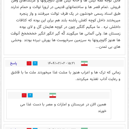
قابل توجه عمه لیس ها و خاله لیس های گاوچرونها و غربگداهای وطن
فروش .تمام قصر ها و ساختمانهای قدیمی در اروپا توالت و حمام ندارند
طبق اسناد رسمی خودشون در یک ظرف توالت میرفتند و واز پنجره
میریختند داخل کوچه کفش پاشنه بلند هم برای این بوده که کثافات
داخلش نره . ما میگیم گلگیر چون در کوچه هایمان گل و لای بوده
زمستان ها. ولی آلمانی ها میگویند گُه گیر انگور انگیر خخخخخخ آنوقت
ها هنوز گاوچرونها به سرزمین سرخپوست ها یورش نبرده بودند .وحشی
های بی تمدن...
پاسخ
۱۵:۲۱ - ۱۴۰۴/۰۲/۰۲
4
18
زمانی که ترک ها و اعراب هنوز با مشت غذا میخوردند ملت ما با قاشق
و رعایت آداب تغذیه میکردند.
1
8
همین الان در عربستان و امارات و مصر با دست غذا می
خورند