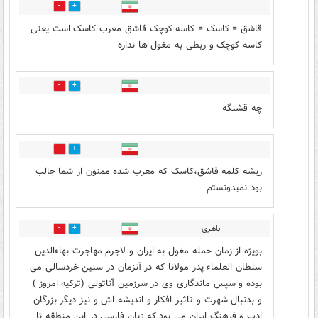
0
14
قاشق = کاسک = کاسه کوچک قاشق معرب کاسک است یعنی
کاسه کوچک و ربطی به مغول ها نداره
0
4
چه قشنگه
0
3
ریشه کلمه قاشق،کاسک که معرب شده ممنون از شما جالب
بود نمیدونستم
باهری
0
3
بویژه از زمان حمله مغول به ایران و لاجرم مهاجرت بهاءالدین
سلطان‌ العلماء پدر مولانا که در آنزمان در سنین خردسالی می
بوده و سپس ماندگاری وی در سرزمین آناتولی (ترکیه امروز )
و بدنبال شهرت و تاثیر افکار و اندیشه اش و نیز دیگر بزرگان
ادب و فرهنگ ایران می بود که زبان فارسی در این منطقه تا