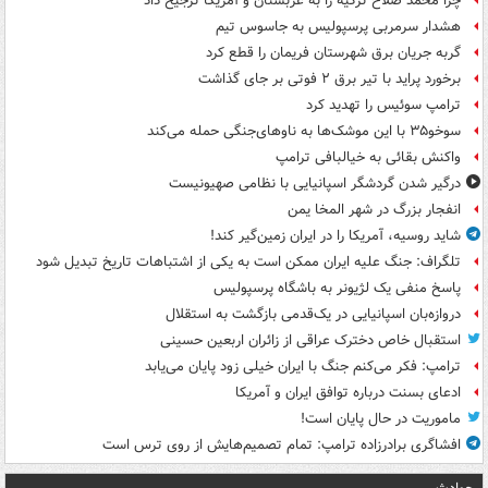
چرا محمد صلاح ترکیه را به عربستان و آمریکا ترجیح داد
هشدار سرمربی پرسپولیس به جاسوس تیم
گربه جریان برق شهرستان فریمان را قطع کرد
برخورد پراید با تیر برق ۲ فوتی بر جای گذاشت
ترامپ سوئیس را تهدید کرد
سوخو۳۵ با این موشک‌ها به ناوهای‌جنگی حمله می‌کند
واکنش بقائی به خیالبافی ترامپ
درگیر شدن گردشگر اسپانیایی با نظامی صهیونیست
انفجار بزرگ در شهر المخا یمن
شاید روسیه، آمریکا را در ایران زمین‌گیر کند!
تلگراف: جنگ علیه ایران ممکن است به یکی از اشتباهات تاریخ تبدیل شود
پاسخ منفی یک لژیونر به باشگاه پرسپولیس
دروازه‌بان اسپانیایی در یک‌قدمی بازگشت به استقلال
استقبال خاص دخترک عراقی از زائران اربعین حسینی
ترامپ: فکر می‌کنم جنگ با ایران خیلی زود پایان می‌یابد
ادعای بسنت درباره توافق ایران و آمریکا
ماموریت در حال پایان است!
افشاگری برادرزاده ترامپ: تمام تصمیم‌هایش از روی ترس است