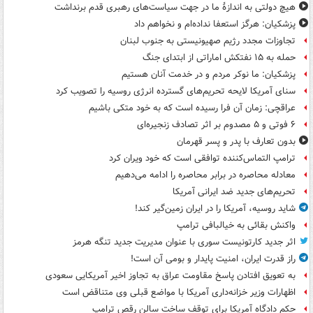
هیچ دولتی به اندازۀ ما در جهت سیاست‌های رهبری قدم برنداشت
پزشکیان: هرگز استعفا نداده‌ام و نخواهم داد
تجاوزات مجدد رژیم صهیونیستی به جنوب لبنان
حمله به ۱۵ نفتکش‌ اماراتی از ابتدای جنگ
پزشکیان: ما نوکر مردم و در خدمت آنان هستیم
سنای آمریکا لایحه تحریم‌های گسترده انرژی روسیه را تصویب کرد
عراقچی: زمان آن فرا رسیده است که به خود متکی باشیم
۶ فوتی و ۵ مصدوم بر اثر تصادف زنجیره‌ای
بدون تعارف با پدر و پسر قهرمان
ترامپ التماس‌کننده توافقی است که خود ویران کرد
معادله محاصره در برابر محاصره را ادامه می‌دهیم
تحریم‌های جدید ضد ایرانی آمریکا
شاید روسیه، آمریکا را در ایران زمین‌گیر کند!
واکنش بقائی به خیالبافی ترامپ
اثر جدید کارتونیست سوری با عنوان مدیریت جدید تنگه هرمز
راز قدرت ایران، امنیت پایدار و بومی آن است!
به تعویق افتادن پاسخ مقاومت عراق به تجاوز اخیر آمریکایی سعودی
اظهارات وزیر خزانه‌داری آمریکا با مواضع قبلی وی متناقض است
حکم دادگاه آمریکا برای توقف ساخت سالن رقص ترامپ