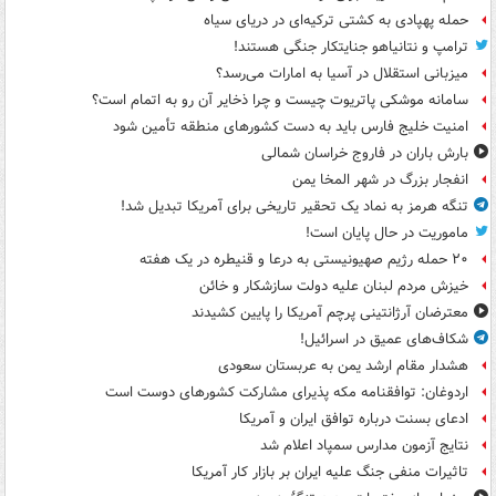
حمله پهپادی به کشتی ترکیه‌ای در دریای سیاه
ترامپ و نتانیاهو جنایتکار جنگی هستند!
میزبانی استقلال در آسیا به امارات می‌رسد؟
سامانه موشکی پاتریوت چیست و چرا ذخایر آن رو به اتمام است؟
امنیت خلیج فارس باید به دست کشورهای منطقه تأمین شود
بارش باران در فاروج خراسان شمالی
انفجار بزرگ در شهر المخا یمن
تنگه هرمز به نماد یک تحقیر تاریخی برای آمریکا تبدیل شد!
ماموریت در حال پایان است!
۲۰ حمله رژیم صهیونیستی به درعا و قنیطره در یک هفته
خیزش مردم لبنان علیه دولت سازشکار و خائن
معترضان آرژانتینی پرچم آمریکا را پایین کشیدند
شکاف‌های عمیق در اسرائیل!
هشدار مقام ارشد یمن به عربستان سعودی
اردوغان: توافقنامه مکه پذیرای مشارکت کشورهای دوست است
ادعای بسنت درباره توافق ایران و آمریکا
نتایج آزمون مدارس سمپاد اعلام شد
تاثیرات منفی جنگ علیه ایران بر بازار کار آمریکا