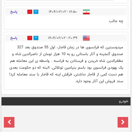
پاسخ
۱۸:۵۰ - ۱۴۰۴/۰۲/۰۲
0
0
چه جالب
پاسخ
۲۰:۳۹ - ۱۴۰۴/۰۲/۰۲
1
4
میدونستین که فرانسوی ها در زمان قاجار، اول 55 صندوق بعد 327
صندوق گنجینه و آثار باستانی رو به 10 هزار تومان از ناصرالدین شاه و
مظفرالدین شاه خریدن و فرستادن به فرانسه . واسطه ی این معامله هم
یک یهودی فرانسوی بود باسم بنیامین توتلائی. البته که دو حکومت بعدی
هم دست کمی از قاجار نداشتن. فرقش اینه که قاجار با سند معامله کرد!
سند فروش این آثار وجود داره.
خودرو