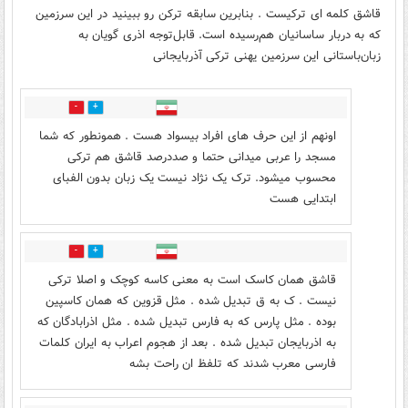
قاشق کلمه ای ترکیست . بنابرین سابقه ترکن رو ببینید در این سرزمین
که به دربار ساسانیان هم‌رسیده است. قابل‌توجه اذری گویان به‌
زبان‌باستانی این سرزمین یهنی ترکی آذربایجانی
0
17
اونهم از این حرف های افراد بیسواد هست . همونطور که شما
مسجد را عربی میدانی حتما و صددرصد قاشق هم ترکی
محسوب میشود. ترک یک نژاد نیست یک زبان بدون الفبای
ابتدایی هست
0
11
قاشق همان کاسک است به معنی کاسه کوچک و اصلا ترکی
نیست . ک به ق تبدیل شده . مثل قزوین که همان کاسپین
بوده . مثل پارس که به فارس تبدیل شده . مثل اذرابادگان که
به اذربایجان تبدیل شده . بعد از هجوم اعراب به ایران کلمات
فارسی معرب شدند که تلفظ ان راحت بشه