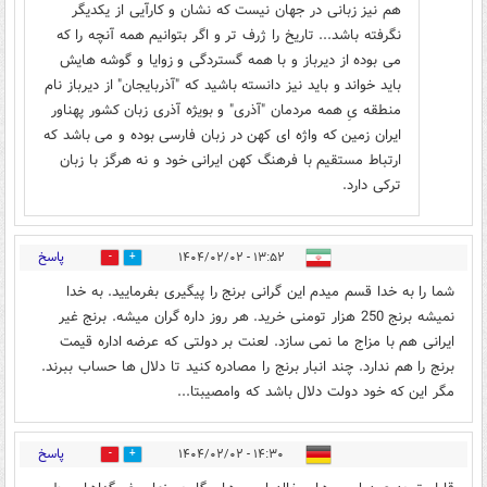
هم نیز زبانی در جهان نیست که نشان و کارآیی از یکدیگر
نگرفته باشد... تاریخ را ژرف تر و اگر بتوانیم همه آنچه را که
می بوده از دیرباز و با همه گستردگی و زوایا و گوشه هایش
باید خواند و باید نیز دانسته باشید که "آذربایجان" از دیرباز نام
منطقه یِ همه مردمان "آذری" و بویژه آذری زبان کشور پهناور
ایران زمین که واژه ای کهن در زبان فارسی بوده و می باشد که
ارتباط مستقیم با فرهنگ کهن ایرانی خود و نه هرگز با زبان
ترکی دارد.
پاسخ
۱۳:۵۲ - ۱۴۰۴/۰۲/۰۲
2
9
شما را به خدا قسم میدم این گرانی برنج را پیگیری بفرمایید. به خدا
نمیشه برنج 250 هزار تومنی خرید. هر روز داره گران میشه. برنج غیر
ایرانی هم با مزاج ما نمی سازد. لعنت بر دولتی که عرضه اداره قیمت
برنج را هم ندارد. چند انبار برنج را مصادره کنید تا دلال ها حساب ببرند.
مگر این که خود دولت دلال باشد که وامصیبتا...
پاسخ
۱۴:۳۰ - ۱۴۰۴/۰۲/۰۲
1
5