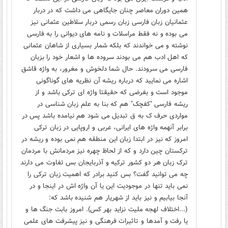
همین دوران معاصر چنان جایگاهی می داشت که در دربار
عثمانیان زبان فارسی زبان رسمی دربار سلاطین عثمانی نیز
می بوده و نه فقط مراسلات و نامه های دیوانی را به فارسی
نوشته و می خواندند که بلکه شمار بسیاری از شاهان عثمانی
که اهل ادب هم می بودند سروده ها و اشعار خود را بزبان
فارسی می سرودند. حال شما دلخوش و مغرور، به واژه قاشق
اشاره می نمایید که درباره ریشه آن نظریه های گوناگونی
موجود است و بفرضی که حقیقتا واژه ای ترکی باشد و از
ریشه فارسی "کفچک" هم که بنا به علم زبان شناسی در
مواردی حرف ک به ق تبدیل می شود هم نیامده باشد پس در
برابر آنهمه واژه های ایرانی، عربی و اروپایی در زبان ترکی
امروز که نیز در ابتدا زبان این منطقه هم نمی بوده و ریشه در
ترکستان چین دارد و که از لحاظ چهره نیز مردمانش با مردمان
ترک زبان هر دو کشور ترکیه و آذربایجان بس تفاوت می دارند
چه می توانید گفت؟ بس کنید برادر که اهمیت زبان ترکی را
نمی باید تنها در موجودیت این یا آن واژه اش در اینجا و در
آنجا بیابیم و نیز باید از شهریار هم شنیده باشد که:
(...اختلاف لهجه ملیت نزاید بهر کس). امروز بابت جنگ ها و
یا رفت و آمدها و تاثیرات فرهنگی و نیز پیشرفت های علمی