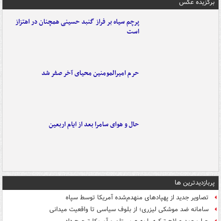
برگزیده عکس
پرچم سیاه بر فراز گنبد حسینی همچنان در اهتزاز
است
حرم امیرالمومنین محیای آخر صفر شد
حال و هوای سامرا بعد از ایام اربعین
پربازدیدترین ها
تصاویر جدید از پهپادهای منهدم‌شده آمریکا توسط سپاه
سامانه ضد موشکی لیزری؛ از بلوف سیاسی تا واقعیت میدانی