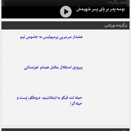
فیلم برگزیده
بوسه‌ پدر بر پای پسر شهیدش
برگزیده ورزشی
هشدار سرمربی پرسپولیس به جاسوس تیم
پیروزی استقلال مقابل همنام خوزستانی
حمله تند فیگو به اینفانتینو: دروغگو، پَست‌ و
حیله‌گر!